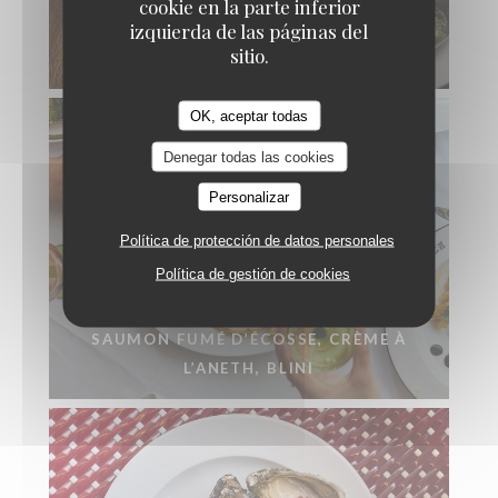
cookie en la parte inferior
izquierda de las páginas del
MOULES GRATINÉES AU BEURRE
sitio.
PERSILLÉ
OK, aceptar todas
Denegar todas las cookies
Personalizar
Política de protección de datos personales
Política de gestión de cookies
SAUMON FUMÉ D’ÉCOSSE, CRÈME À
L’ANETH, BLINI