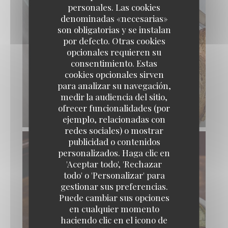
personales. Las cookies
denominadas «necesarias»
son obligatorias y se instalan
por defecto. Otras cookies
opcionales requieren su
consentimiento. Estas
cookies opcionales sirven
para analizar su navegación,
FOIE GRAS DE CANARD FRANÇAIS MI-
medir la audiencia del sitio,
CUIT AU GEWURZTRAMINER CHUTNEY
ofrecer funcionalidades (por
DE FRUITS, PAIN GRILLÉ
ejemplo, relacionadas con
redes sociales) o mostrar
publicidad o contenidos
personalizados. Haga clic en
'Aceptar todo', 'Rechazar
todo' o 'Personalizar' para
gestionar sus preferencias.
Puede cambiar sus opciones
en cualquier momento
haciendo clic en el icono de