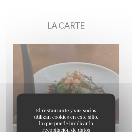
LA CARTE
El restaurante y sus socios
CREVETTES COCKTAIL, AVOCAT
utilizan cookies en este sitio,
lo que puede implicar la
recopilación de datos