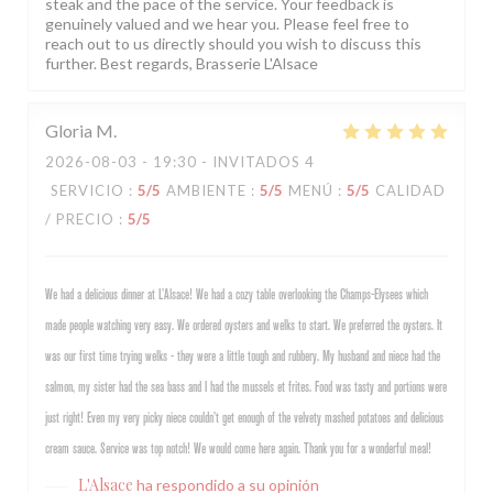
steak and the pace of the service. Your feedback is
genuinely valued and we hear you. Please feel free to
reach out to us directly should you wish to discuss this
further. Best regards, Brasserie L'Alsace
Gloria
M
2026-08-03
- 19:30 - INVITADOS 4
SERVICIO
:
5
/5
AMBIENTE
:
5
/5
MENÚ
:
5
/5
CALIDAD
/ PRECIO
:
5
/5
We had a delicious dinner at L’Alsace! We had a cozy table overlooking the Champs-Elysees which
made people watching very easy. We ordered oysters and welks to start. We preferred the oysters. It
was our first time trying welks - they were a little tough and rubbery. My husband and niece had the
salmon, my sister had the sea bass and I had the mussels et frites. Food was tasty and portions were
just right! Even my very picky niece couldn’t get enough of the velvety mashed potatoes and delicious
cream sauce. Service was top notch! We would come here again. Thank you for a wonderful meal!
L'Alsace
ha respondido a su opinión