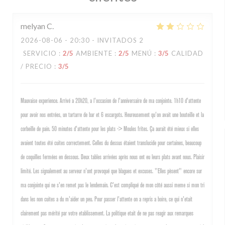
melyan
C
2026-08-06
- 20:30 - INVITADOS 2
SERVICIO
:
2
/5
AMBIENTE
:
2
/5
MENÚ
:
3
/5
CALIDAD
/ PRECIO
:
3
/5
Mauvaise experience. Arrivé a 20h20, a l'occasion de l'anniversaire de ma conjointe. 1h10 d'attente
pour avoir nos entrées, un tartarre de bar et 6 escargots. Heureusement qu'on avait une bouteille et la
corbeille de pain. 50 minutes d'attente pour les plats -> Moules frites. Ça aurait été mieux si elles
avaient toutes été cuites correctement. Celles du dessus étaient translucide pour certaines, beaucoup
de coquilles fermées en dessous. Deux tables arrivées après nous ont eu leurs plats avant nous. Plaisir
limité. Les signalement au serveur n'ont provoqué que blagues et excuses. "Elles pèsent" encore sur
ma conjointe qui ne s'en remet pas le lendemain. C'est compliqué de mon côté aussi meme si mon tri
dans les non cuites a du m'aider un peu. Pour passer l'attente on a repris a boire, ce qui n'etait
clairement pas mérité par votre etablissement. La politique etait de ne pas reagir aux remarques