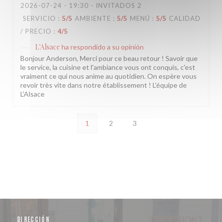
2026-07-24
- 19:30 - INVITADOS 2
SERVICIO
:
5
/5
AMBIENTE
:
5
/5
MENÚ
:
5
/5
CALIDAD
/ PRECIO
:
4
/5
L'Alsace
ha respondido a su opinión
Bonjour Anderson, Merci pour ce beau retour ! Savoir que
le service, la cuisine et l'ambiance vous ont conquis, c'est
vraiment ce qui nous anime au quotidien. On espère vous
revoir très vite dans notre établissement ! L'équipe de
L'Alsace
1
2
3
DIRECCIÓN