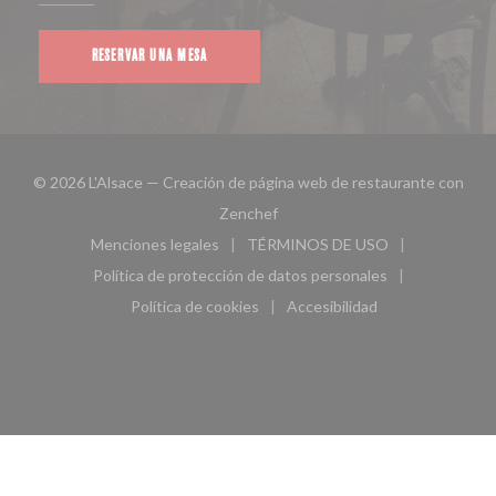
RESERVAR UNA MESA
© 2026 L'Alsace — Creación de página web de restaurante con
((abre en una nueva ventana))
Zenchef
Menciones legales
TÉRMINOS DE USO
((abre en una nueva ventana))
((abre en una nueva ven
Política de protección de datos personales
((abre en una nueva ventana))
Política de cookies
Accesibilidad
((abre en una nueva ventana))
((abre en una nueva ven