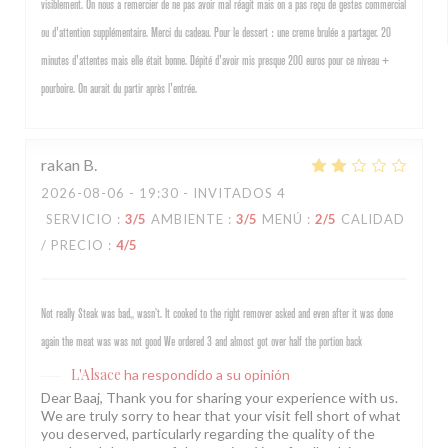
visiblement. On nous a remercier de ne pas avoir mal réagit mais on a pas reçu de gestes commercial
ou d'attention supplémentaire. Merci du cadeau. Pour le dessert : une creme brulée a partager. 20
minutes d'attentes mais elle était bonne. Dépité d'avoir mis presque 200 euros pour ce niveau +
pourboire. On aurait du partir après l'entrée.
rakan
B
2026-08-06
- 19:30 - INVITADOS 4
SERVICIO
:
3
/5
AMBIENTE
:
3
/5
MENÚ
:
2
/5
CALIDAD
/ PRECIO
:
4
/5
Not really Steak was bad,, wasn’t. It cooked to the right remover asked and even after it was done
again the meat was was not good We ordered 3 and almost got over half the portion back
L'Alsace
ha respondido a su opinión
Dear Baaj, Thank you for sharing your experience with us.
We are truly sorry to hear that your visit fell short of what
you deserved, particularly regarding the quality of the