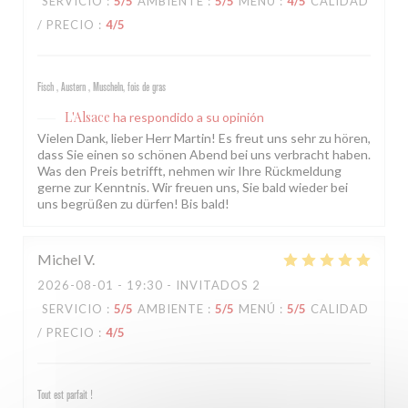
SERVICIO
:
5
/5
AMBIENTE
:
5
/5
MENÚ
:
4
/5
CALIDAD
/ PRECIO
:
4
/5
Fisch , Austern , Muscheln, fois de gras
L'Alsace
ha respondido a su opinión
Vielen Dank, lieber Herr Martin! Es freut uns sehr zu hören,
dass Sie einen so schönen Abend bei uns verbracht haben.
Was den Preis betrifft, nehmen wir Ihre Rückmeldung
gerne zur Kenntnis. Wir freuen uns, Sie bald wieder bei
uns begrüßen zu dürfen! Bis bald!
Michel
V
2026-08-01
- 19:30 - INVITADOS 2
SERVICIO
:
5
/5
AMBIENTE
:
5
/5
MENÚ
:
5
/5
CALIDAD
/ PRECIO
:
4
/5
Tout est parfait !