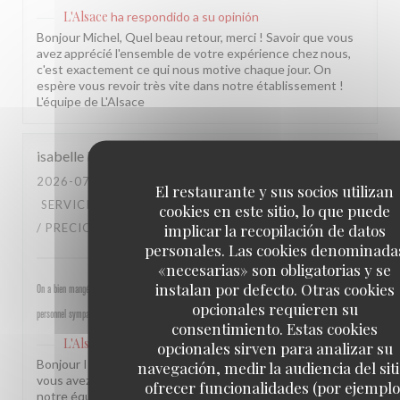
L'Alsace
ha respondido a su opinión
Bonjour Michel, Quel beau retour, merci ! Savoir que vous
avez apprécié l'ensemble de votre expérience chez nous,
c'est exactement ce qui nous motive chaque jour. On
espère vous revoir très vite dans notre établissement !
L'équipe de L'Alsace
isabelle
M
2026-07-30
- 19:30 - INVITADOS 4
El restaurante y sus socios utilizan
SERVICIO
:
5
/5
AMBIENTE
:
5
/5
MENÚ
:
4
/5
CALIDAD
cookies en este sitio, lo que puede
implicar la recopilación de datos
/ PRECIO
:
4
/5
personales. Las cookies denominada
«necesarias» son obligatorias y se
instalan por defecto. Otras cookies
On a bien mangé, bon rapport qualité prix pour les champs, très bel emplacement, peu d attente,
opcionales requieren su
personnel sympathique et efficace.
consentimiento. Estas cookies
L'Alsace
ha respondido a su opinión
opcionales sirven para analizar su
Bonjour Isabelle, Merci pour ce beau retour ! Savoir que
navegación, medir la audiencia del siti
vous avez passé un bon moment près des Champs et que
ofrecer funcionalidades (por ejemplo
notre équipe a été à la hauteur, c'est une vraie fierté pour