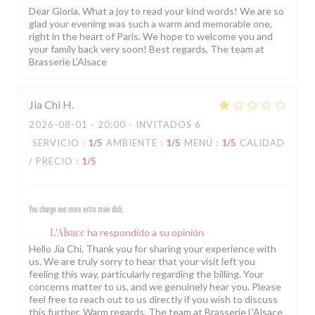
Dear Gloria, What a joy to read your kind words! We are so
glad your evening was such a warm and memorable one,
right in the heart of Paris. We hope to welcome you and
your family back very soon! Best regards, The team at
Brasserie L'Alsace
Jia Chi
H
2026-08-01
- 20:00 - INVITADOS 6
SERVICIO
:
1
/5
AMBIENTE
:
1
/5
MENÚ
:
1
/5
CALIDAD
/ PRECIO
:
1
/5
You charge one more extra main dish.
L'Alsace
ha respondido a su opinión
Hello Jia Chi, Thank you for sharing your experience with
us. We are truly sorry to hear that your visit left you
feeling this way, particularly regarding the billing. Your
concerns matter to us, and we genuinely hear you. Please
feel free to reach out to us directly if you wish to discuss
this further. Warm regards, The team at Brasserie L'Alsace