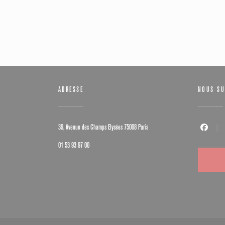
ADRESSE
NOUS SU
((ouvre une nouvelle fenêtre))
39, Avenue des Champs Elysées 75008 Paris
Facebook (
01 53 93 97 00