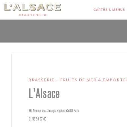
Personnalisation de vos choix en matière de cookies
CARTES & MENUS
BRASSERIE – FRUITS DE MER A EMPORTE
L'Alsace
((ouvre une nouvelle fenêtre))
39, Avenue des Champs Elysées 75008 Paris
01 53 93 97 00