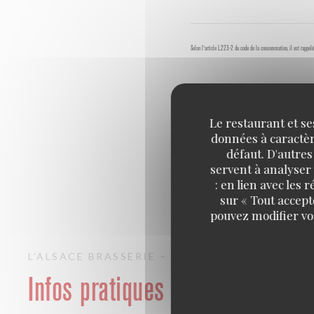
Selon l'article L.223-2 du code de la consommation, il est rappelé
Le restaurant et se
données à caractère
défaut. D'autres
servent à analyser 
: en lien avec les
sur « Tout accept
pouvez modifier vo
L'ALSACE
BRASSERIE – FRUITS DE MER A EM
Infos pratiques