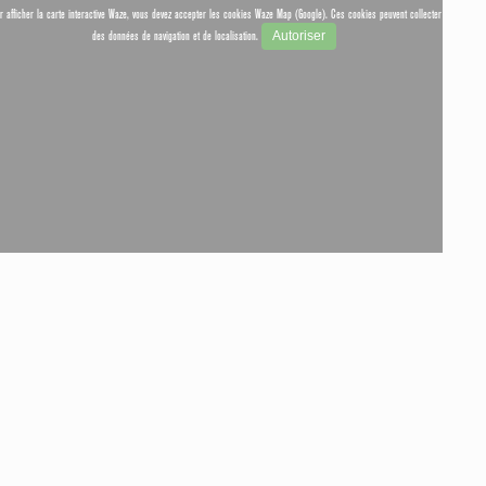
r afficher la carte interactive Waze, vous devez accepter les cookies Waze Map (Google). Ces cookies peuvent collecter
Autoriser
des données de navigation et de localisation.