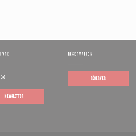
IVRE
RÉSERVATION
RÉSERVER
(ouvre une nouvelle fenêtre))
Instagram ((ouvre une nouvelle fenêtre))
NEWSLETTER