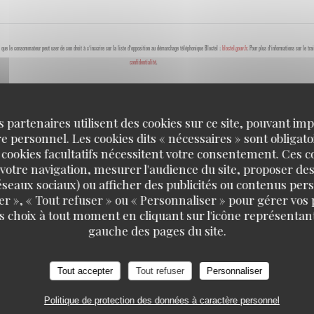
 que le consommateur peut user de son droit à s'inscrire sur la liste d'opposition au démarchage téléphonique Bloctel :
bloctel.gouv.fr
. Pour plus d'informations sur le tr
confidentialité
.
s partenaires utilisent des cookies sur ce site, pouvant impl
 personnel. Les cookies dits « nécessaires » sont obligatoi
 cookies facultatifs nécessitent votre consentement. Ces co
votre navigation, mesurer l'audience du site, proposer des
 réseaux sociaux) ou afficher des publicités ou contenus per
er », « Tout refuser » ou « Personnaliser » pour gérer vos
s choix à tout moment en cliquant sur l'icône représentant
gauche des pages du site.
PORTER
PARIS
Tout accepter
Tout refuser
Personnaliser
Politique de protection des données à caractère personnel