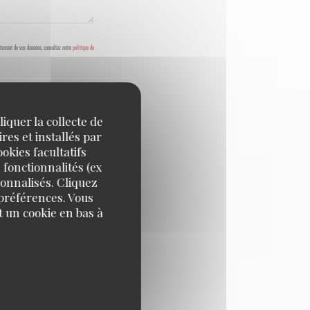
aitement de vos données, consultez notre
politique de
iquer la collecte de
res et installés par
okies facultatifs
 fonctionnalités (ex
sonnalisés. Cliquez
 préférences. Vous
 un cookie en bas à