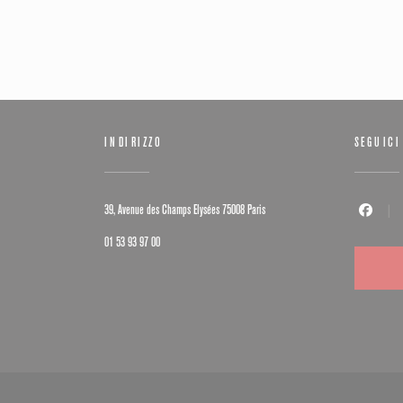
INDIRIZZO
SEGUICI
((apre una nuova finestra))
39, Avenue des Champs Elysées 75008 Paris
Facebook (
01 53 93 97 00