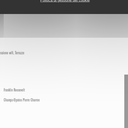
Politica di gestione dei cookie
ssione wifi, Terrazzo
Franklin Roosevelt
Champs-Elysées Pierre Charron