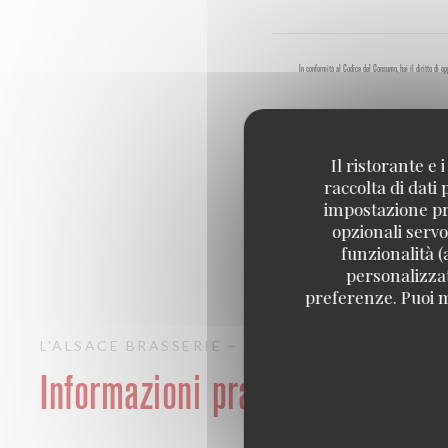
In conformità al Codice del Consumo, hai il diritto di o
Il ristorante e
raccolta di dati
impostazione pre
opzionali servo
funzionalità (
personalizzati
preferenze. Puoi m
L'ALSACE
BRASSERIE – FRUITS DE MER A EM
Informazioni pratiche