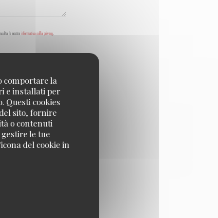
onsulta la nostra
informativa sulla privacy
.
no comportare la
 e installati per
o. Questi cookies
el sito, fornire
ità o contenuti
 gestire le tue
icona del cookie in