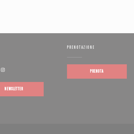
PRENOTAZIONE
PRENOTA
(apre una nuova finestra))
Instagram ((apre una nuova finestra))
NEWSLETTER