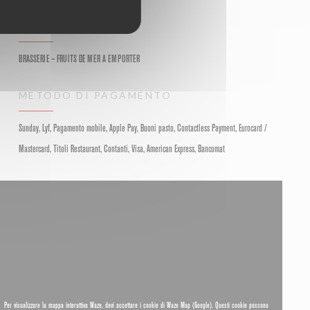
TIPOLOGIA
BRASSERIE – FRUITS DE MER A EMPORTER
METODO DI PAGAMENTO
Sunday, Lyf, Pagamento mobile, Apple Pay, Buoni pasto, Contactless Payment, Eurocard /
Mastercard, Titoli Restaurant, Contanti, Visa, American Express, Bancomat
Per visualizzare la mappa interattiva Waze, devi accettare i cookie di Waze Map (Google). Questi cookie possono