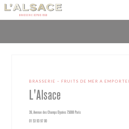
Personalizzazione delle tue scelte sui cookie
BRASSERIE – FRUITS DE MER A EMPORTE
L'Alsace
((apre una nuova finestra))
39, Avenue des Champs Elysées 75008 Paris
01 53 93 97 00