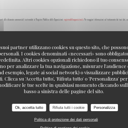
pporti alle chiamate commerciali iscrivendoti al Registro Pubblico delle Opposizioni:
registrodelleopposizioni.it
. Per maggiori informazioni sul trattamento dei tuoi dati, c
 i suoi partner utilizzano cookies su questo sito, che posso
 personali. I cookies denominati «necessari» sono obbligatori
definita. Altri cookies opzionali richiedono il tuo consens
no per analizzare la tua navigazione, misurare l'audience d
ad esempio, legate ai social network) o visualizzare pubblic
. Clicca su 'Accetta tutto', 'Rifiuta tutto' o 'Personalizza' per
odificare le tue scelte in qualsiasi momento cliccando sull'
basso a sinistra delle pagine del sito.
PORTER
PARIS
Ok, accetta tutto
Rifiuta tutti i cookie
Personalizza
Politica di protezione dei dati personali