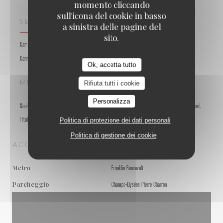
momento cliccando
sull'icona del cookie in basso
SERVIZI
a sinistra delle pagine del
sito.
Camera con aria condizionata, caricatore del telefono cellulare, Accesso disabili, Guardaroba,
Connessione wifi, Terrazzo
Ok, accetta tutto
METODO DI PAGAMENTO
Rifiuta tutti i cookie
Personalizza
Sunday, Lyf, Pagamento mobile, Apple Pay, Buoni pasto, Contactless Payment, Eurocard / Mastercard,
Politica di protezione dei dati personali
Titoli Restaurant, Contanti, Visa, American Express, Bancomat
Politica di gestione dei cookie
ACCESSO
Metro
Franklin Roosevelt
Parcheggio
Champs-Elysées Pierre Charron