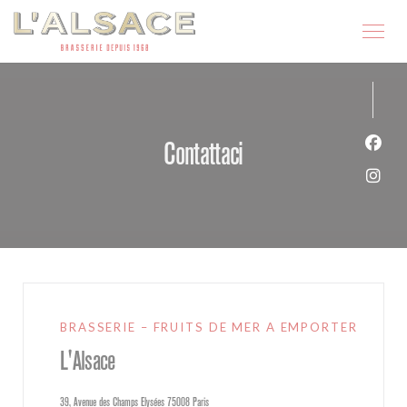
Personalizzazione delle tue scelte sui cookie
Contattaci
Face
Inst
BRASSERIE – FRUITS DE MER A EMPORTER
L'Alsace
((apre una nuova finestra))
39, Avenue des Champs Elysées 75008 Paris