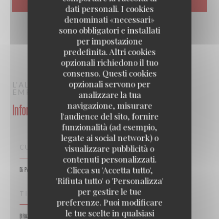
dati personali. I cookies
denominati «necessari»
sono obbligatori e installati
per impostazione
predefinita. Altri cookies
opzionali richiedono il tuo
consenso. Questi cookies
opzionali servono per
L'ALSACE
BRASSERIE – FRUITS DE MER A
EMPORTER
PARIS
analizzare la tua
navigazione, misurare
Informazioni pratiche
l'audience del sito, fornire
funzionalità (ad esempio,
legate ai social network) o
visualizzare pubblicità o
CUCINA
contenuti personalizzati.
Clicca su 'Accetta tutto',
Di Pesce, Tradizionale francese, Cucina tradizionale, Alsaziano, Birreria
'Rifiuta tutto' o 'Personalizza'
per gestire le tue
TIPOLOGIA
preferenze. Puoi modificare
le tue scelte in qualsiasi
BRASSERIE – FRUITS DE MER A EMPORTER