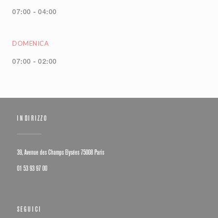
07:00 - 04:00
DOMENICA
07:00 - 02:00
INDIRIZZO
((apre una nuova finestra))
39, Avenue des Champs Elysées 75008 Paris
01 53 93 97 00
SEGUICI