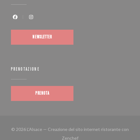
Facebook ((apre una nuova finestra))
Instagram ((apre una nuova finestra))
NEWSLETTER
PRENOTAZIONE
PRENOTA
© 2026 L'Alsace — Creazione del sito internet ristorante con
((apre una nuova finestra))
Zenchef