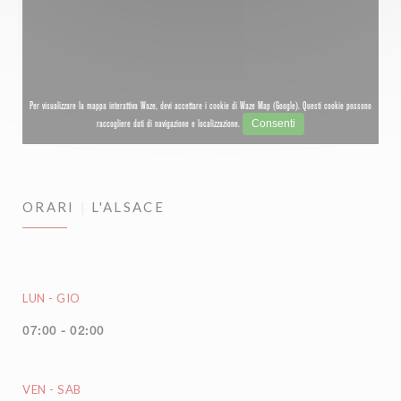
Per visualizzare la mappa interattiva Waze, devi accettare i cookie di Waze Map (Google). Questi cookie possono
Consenti
raccogliere dati di navigazione e localizzazione.
ORARI
L'ALSACE
LUN
-
GIO
07:00 - 02:00
VEN
-
SAB