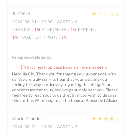
Jia Chi
H
2026-08-01
- 20:00 - GASTEN 6
SERVICE
:
1
/5
ATMOSFEER
:
1
/5
KEUKEN
:
1
/5
KWALITEIT / PRIJS
:
1
/5
You charge one more extra main dish.
L'Alsace
heeft op deze beoordeling gereageerd
Hello Jia Chi, Thank you for sharing your experience with
us. We are truly sorry to hear that your visit left you
feeling this way, particularly regarding the billing. Your
concerns matter to us, and we genuinely hear you. Please
feel free to reach out to us directly if you wish to discuss
this further. Warm regards, The team at Brasserie L'Alsace
Marie-Claude
L
2026-08-02
- 13:30 - GASTEN 2