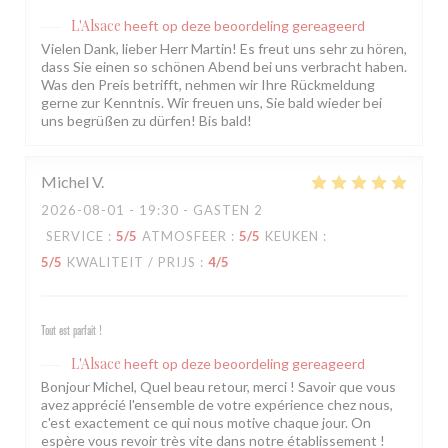
L'Alsace
heeft op deze beoordeling gereageerd
Vielen Dank, lieber Herr Martin! Es freut uns sehr zu hören,
dass Sie einen so schönen Abend bei uns verbracht haben.
Was den Preis betrifft, nehmen wir Ihre Rückmeldung
gerne zur Kenntnis. Wir freuen uns, Sie bald wieder bei
uns begrüßen zu dürfen! Bis bald!
Michel
V
2026-08-01
- 19:30 - GASTEN 2
SERVICE
:
5
/5
ATMOSFEER
:
5
/5
KEUKEN
:
5
/5
KWALITEIT / PRIJS
:
4
/5
Tout est parfait !
L'Alsace
heeft op deze beoordeling gereageerd
Bonjour Michel, Quel beau retour, merci ! Savoir que vous
avez apprécié l'ensemble de votre expérience chez nous,
c'est exactement ce qui nous motive chaque jour. On
espère vous revoir très vite dans notre établissement !