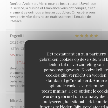
Bonjour Anderson, Merci pour ce beau retour ! Savoir que
le service, la cuisine et l'ambiance vous ont conquis, c'est
vraiment ce qui nous anime au quotidien. On espère vous
revoir très vite dans notre établissement ! L'équipe de
L'Alsace
Evgenii
L
2026-07-30
- 13:30 - GASTEN 2
SERVICE
:
5
/5
ATMOSFEER
:
5
/5
KEUKEN
:
Het restaurant en zijn partners
5
/5
KWALITEIT / PRIJS
:
5
/5
gebruiken cookies op deze site, wat 
L'Alsace
heeft op deze beoordeling gereageerd
leiden tot de verzameling van
Bonjour Evgenii, Merci pour ce beau retour, ça nous fait
persoonsgegevens. 'Noodzakelijke
vraiment plaisir ! Savoir que tout était au rendez-vous, du
cookies zijn verplicht en worden
service à l'assiette en passant par l'ambiance, c'est la plus
standaard geïnstalleerd. Andere
belle récompense pour notre équipe. On espère vous
optionele cookies vereisen uw
revoir très vite parmi nous ! L'équipe de L'Alsace
toestemming. Deze optionele cooki
worden gebruikt om uw navigatie t
Elise
D
analyseren, het sitepubliek te mete
functies te bieden (bijv. gerelateerd 
2026-07-29
- 19:15 - GASTEN 2