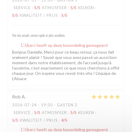
2026-07-31
- 12:30 - GASTEN 3
SERVICE
:
5
/5
ATMOSFEER
:
5
/5
KEUKEN
:
5
/5
KWALITEIT / PRIJS
:
5
/5
Très bon accueil, service rapide et plats excellents
L'Alsace
heeft op deze beoordeling gereageerd
Bonjour Danielle, Merci pour ce beau retour, ça nous fait
vraiment plaisir ! Savoir que vous avez passé un aussi bon
moment dans notre établissement, de l'accueil jusqu'à
l'assiette, c'est exactement ce que nous cherchons à offrir
chaque jour. On espère vous revoir très vite ! L'équipe de
L'Alsace
Rob
A
2026-07-24
- 19:30 - GASTEN 2
SERVICE
:
5
/5
ATMOSFEER
:
5
/5
KEUKEN
:
5
/5
KWALITEIT / PRIJS
:
4
/5
L'Alsace
heeft op deze beoordeling gereageerd