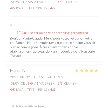
SERVICE
:
5
/5
ATMOSFEER
:
4
/5
KEUKEN
:
4
/5
KWALITEIT / PRIJS
:
4
/5
oui
L'Alsace
heeft op deze beoordeling gereageerd
Bonjour Marie-Claude, Merci pour votre retour et votre
confiance ! Nous sommes ravis que notre équipe vous ait
bien accompagnée. À très bientôt dans notre
établissement, au cœur de Paris ! L'équipe de la brasserie
L'Alsace.
Martin
P
2026-08-02
- 18:15 - GASTEN 2
SERVICE
:
5
/5
ATMOSFEER
:
5
/5
KEUKEN
:
4
/5
KWALITEIT / PRIJS
:
4
/5
Fisch , Austern , Muscheln, fois de gras