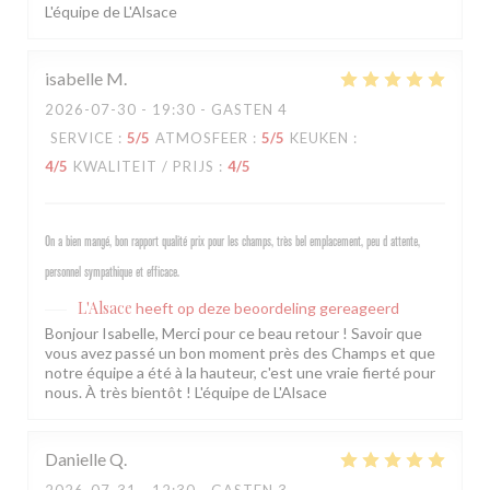
L'équipe de L'Alsace
isabelle
M
2026-07-30
- 19:30 - GASTEN 4
SERVICE
:
5
/5
ATMOSFEER
:
5
/5
KEUKEN
:
4
/5
KWALITEIT / PRIJS
:
4
/5
On a bien mangé, bon rapport qualité prix pour les champs, très bel emplacement, peu d attente,
personnel sympathique et efficace.
L'Alsace
heeft op deze beoordeling gereageerd
Bonjour Isabelle, Merci pour ce beau retour ! Savoir que
vous avez passé un bon moment près des Champs et que
notre équipe a été à la hauteur, c'est une vraie fierté pour
nous. À très bientôt ! L'équipe de L'Alsace
Danielle
Q