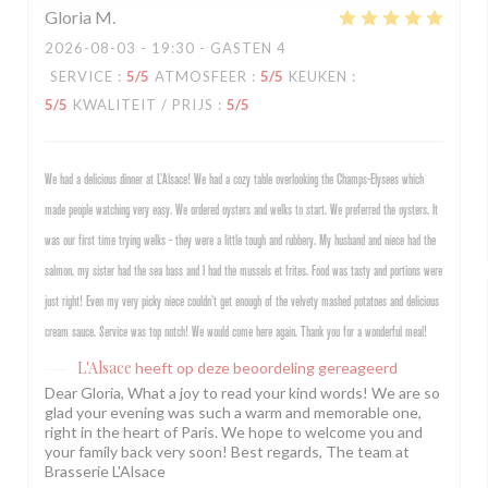
Gloria
M
2026-08-03
- 19:30 - GASTEN 4
SERVICE
:
5
/5
ATMOSFEER
:
5
/5
KEUKEN
:
5
/5
KWALITEIT / PRIJS
:
5
/5
We had a delicious dinner at L’Alsace! We had a cozy table overlooking the Champs-Elysees which
made people watching very easy. We ordered oysters and welks to start. We preferred the oysters. It
was our first time trying welks - they were a little tough and rubbery. My husband and niece had the
salmon, my sister had the sea bass and I had the mussels et frites. Food was tasty and portions were
just right! Even my very picky niece couldn’t get enough of the velvety mashed potatoes and delicious
cream sauce. Service was top notch! We would come here again. Thank you for a wonderful meal!
L'Alsace
heeft op deze beoordeling gereageerd
Dear Gloria, What a joy to read your kind words! We are so
glad your evening was such a warm and memorable one,
right in the heart of Paris. We hope to welcome you and
your family back very soon! Best regards, The team at
Brasserie L'Alsace