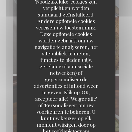
'Noodzakelijke' cookies zijn
verplicht en worden
standaard geïnstalleerd.
Andere optionele cookies
vereisen uw toestemming.
Deze optionele cookies
worden gebruikt om uw
navigatie te analyseren, het
FOIE GRAS DE CANARD FRANÇAIS MI-
sitepubliek te meten,
CUIT AU GEWURZTRAMINER CHUTNEY
functies te bieden (bijv.
gerelateerd aan sociale
DE FRUITS, PAIN GRILLÉ
netwerken) of
gepersonaliseerde
advertenties of inhoud weer
te geven. Klik op 'OK,
accepteer alle', 'Weiger alle'
of 'Personaliseer' om uw
voorkeuren te beheren. U
kunt uw keuzes op elk
moment wijzigen door op
het cookiepictogram