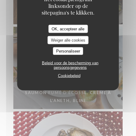
linksonder op de
MOULES GRATINÉES AU BEURRE
sitepagina's te klikken.
PERSILLÉ
OK, accepteer alle
Weiger alle cookies
Personaliseer
Beleid voor de bescherming van
persoonsgegevens
Cookiebeleid
SAUMON FUMÉ D’ÉCOSSE, CRÈME À
L’ANETH, BLINI