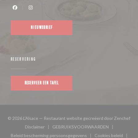
Facebook ((opent in een nieuw venster))
Instagram ((opent in een nieuw venster))
NIEUWSBRIEF
RESERVERING
RESERVEER EEN TAFEL
((op
© 2026 L'Alsace — Restaurant website gecreëerd door
Zenchef
Disclaimer
GEBRUIKSVOORWAARDEN
((opent in een nieuw venster))
((opent in een nieuw venster
Beleid bescherming persoonsgegevens
Cookies beleid