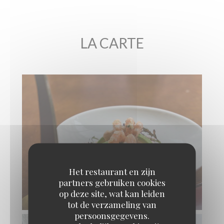
LA CARTE
Het restaurant en zijn
partners gebruiken cookies
op deze site, wat kan leiden
CREVETTES COCKTAIL, AVOCAT
tot de verzameling van
persoonsgegevens.