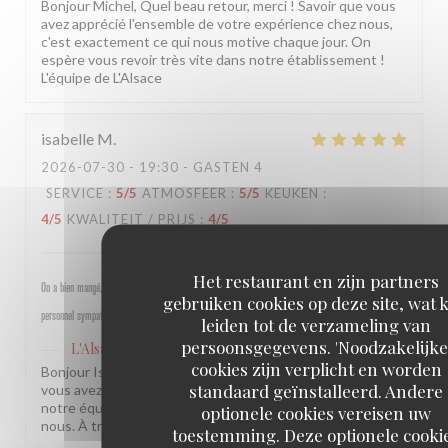
Bonjour Michel, Quel beau retour, merci ! Savoir que vous
avez apprécié l'ensemble de votre expérience chez nous,
c'est exactement ce qui nous motive chaque jour. On
espère vous revoir très vite dans notre établissement !
L'équipe de L'Alsace
isabelle
M
2026-07-30
- 19:30 - GASTEN 4
SERVICE
:
5
/5
ATMOSFEER
:
5
/5
KEUKEN
:
4
/5
KWALITEIT / PRIJS
:
4
/5
Het restaurant en zijn partners
On a bien mangé, bon rapport qualité prix pour les champs, très bel emplacement, peu d attente,
gebruiken cookies op deze site, wat 
personnel sympathique et efficace.
leiden tot de verzameling van
persoonsgegevens. 'Noodzakelijke
L'Alsace
heeft op deze beoordeling gereageerd
cookies zijn verplicht en worden
Bonjour Isabelle, Merci pour ce beau retour ! Savoir que
standaard geïnstalleerd. Andere
vous avez passé un bon moment près des Champs et que
notre équipe a été à la hauteur, c'est une vraie fierté pour
optionele cookies vereisen uw
nous. À très bientôt ! L'équipe de L'Alsace
toestemming. Deze optionele cooki