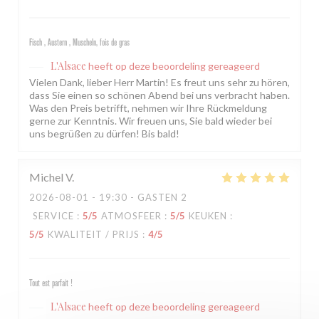
Fisch , Austern , Muscheln, fois de gras
L'Alsace
heeft op deze beoordeling gereageerd
Vielen Dank, lieber Herr Martin! Es freut uns sehr zu hören,
dass Sie einen so schönen Abend bei uns verbracht haben.
Was den Preis betrifft, nehmen wir Ihre Rückmeldung
gerne zur Kenntnis. Wir freuen uns, Sie bald wieder bei
uns begrüßen zu dürfen! Bis bald!
Michel
V
2026-08-01
- 19:30 - GASTEN 2
SERVICE
:
5
/5
ATMOSFEER
:
5
/5
KEUKEN
:
5
/5
KWALITEIT / PRIJS
:
4
/5
Tout est parfait !
L'Alsace
heeft op deze beoordeling gereageerd