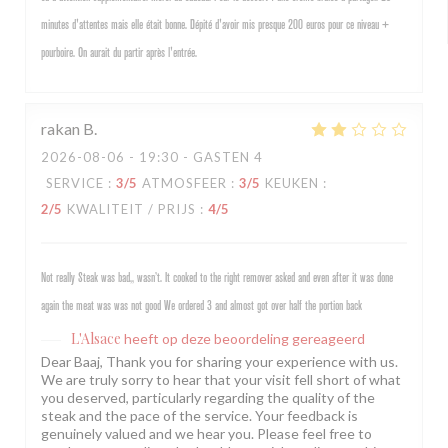
minutes d'attentes mais elle était bonne. Dépité d'avoir mis presque 200 euros pour ce niveau +
pourboire. On aurait du partir après l'entrée.
rakan
B
2026-08-06
- 19:30 - GASTEN 4
SERVICE
:
3
/5
ATMOSFEER
:
3
/5
KEUKEN
:
2
/5
KWALITEIT / PRIJS
:
4
/5
Not really Steak was bad,, wasn’t. It cooked to the right remover asked and even after it was done
again the meat was was not good We ordered 3 and almost got over half the portion back
L'Alsace
heeft op deze beoordeling gereageerd
Dear Baaj, Thank you for sharing your experience with us.
We are truly sorry to hear that your visit fell short of what
you deserved, particularly regarding the quality of the
steak and the pace of the service. Your feedback is
genuinely valued and we hear you. Please feel free to