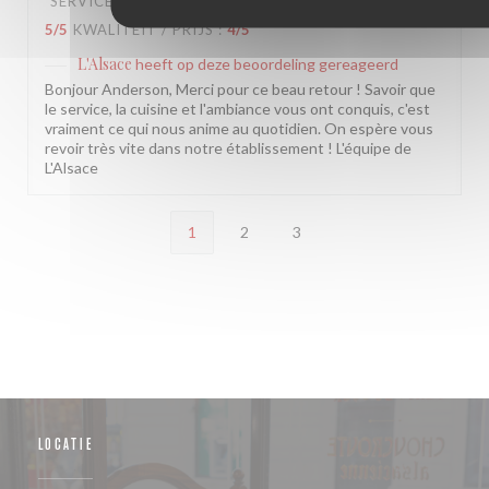
SERVICE
:
5
/5
ATMOSFEER
:
5
/5
KEUKEN
:
5
/5
KWALITEIT / PRIJS
:
4
/5
L'Alsace
heeft op deze beoordeling gereageerd
Bonjour Anderson, Merci pour ce beau retour ! Savoir que
le service, la cuisine et l'ambiance vous ont conquis, c'est
vraiment ce qui nous anime au quotidien. On espère vous
revoir très vite dans notre établissement ! L'équipe de
L'Alsace
1
2
3
LOCATIE