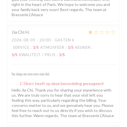
right in the heart of Paris. We hope to welcome you and
your family back very soon! Best regards, The team at
Brasserie L'Alsace
Jia Chi
H
2026-08-01
- 20:00 - GASTEN 6
SERVICE
:
1
/5
ATMOSFEER
:
1
/5
KEUKEN
:
1
/5
KWALITEIT / PRIJS
:
1
/5
You charge one more extra main dish.
L'Alsace
heeft op deze beoordeling gereageerd
Hello Jia Chi, Thank you for sharing your experience with
us. We are truly sorry to hear that your visit left you
feeling this way, particularly regarding the billing. Your
concerns matter to us, and we genuinely hear you. Please
feel free to reach out to us directly if you wish to discuss
this further. Warm regards, The team at Brasserie L'Alsace