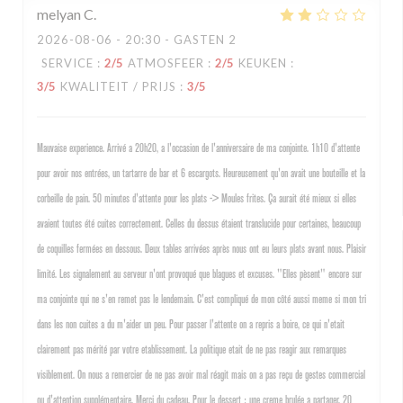
melyan
C
2026-08-06
- 20:30 - GASTEN 2
SERVICE
:
2
/5
ATMOSFEER
:
2
/5
KEUKEN
:
3
/5
KWALITEIT / PRIJS
:
3
/5
Mauvaise experience. Arrivé a 20h20, a l'occasion de l'anniversaire de ma conjointe. 1h10 d'attente
pour avoir nos entrées, un tartarre de bar et 6 escargots. Heureusement qu'on avait une bouteille et la
corbeille de pain. 50 minutes d'attente pour les plats -> Moules frites. Ça aurait été mieux si elles
avaient toutes été cuites correctement. Celles du dessus étaient translucide pour certaines, beaucoup
de coquilles fermées en dessous. Deux tables arrivées après nous ont eu leurs plats avant nous. Plaisir
limité. Les signalement au serveur n'ont provoqué que blagues et excuses. "Elles pèsent" encore sur
ma conjointe qui ne s'en remet pas le lendemain. C'est compliqué de mon côté aussi meme si mon tri
dans les non cuites a du m'aider un peu. Pour passer l'attente on a repris a boire, ce qui n'etait
clairement pas mérité par votre etablissement. La politique etait de ne pas reagir aux remarques
visiblement. On nous a remercier de ne pas avoir mal réagit mais on a pas reçu de gestes commercial
ou d'attention supplémentaire. Merci du cadeau. Pour le dessert : une creme brulée a partager. 20