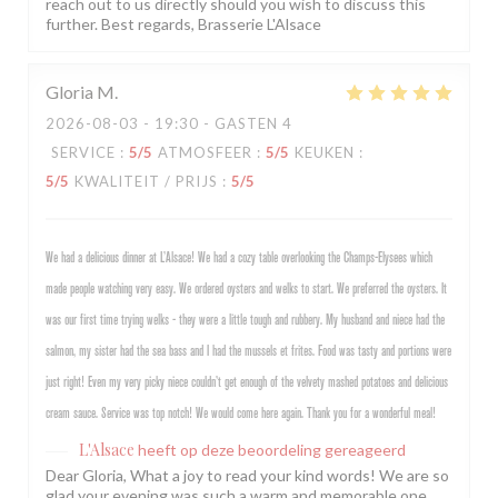
reach out to us directly should you wish to discuss this
further. Best regards, Brasserie L'Alsace
Gloria
M
2026-08-03
- 19:30 - GASTEN 4
SERVICE
:
5
/5
ATMOSFEER
:
5
/5
KEUKEN
:
5
/5
KWALITEIT / PRIJS
:
5
/5
We had a delicious dinner at L’Alsace! We had a cozy table overlooking the Champs-Elysees which
made people watching very easy. We ordered oysters and welks to start. We preferred the oysters. It
was our first time trying welks - they were a little tough and rubbery. My husband and niece had the
salmon, my sister had the sea bass and I had the mussels et frites. Food was tasty and portions were
just right! Even my very picky niece couldn’t get enough of the velvety mashed potatoes and delicious
cream sauce. Service was top notch! We would come here again. Thank you for a wonderful meal!
L'Alsace
heeft op deze beoordeling gereageerd
Dear Gloria, What a joy to read your kind words! We are so
glad your evening was such a warm and memorable one,