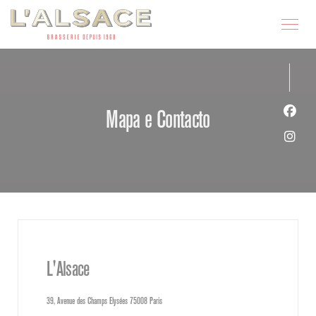
Painel de Gerenciamento de Cookies
Mapa e Contacto
Face
Inst
L'Alsace
((abre numa nova janela))
39, Avenue des Champs Elysées 75008 Paris