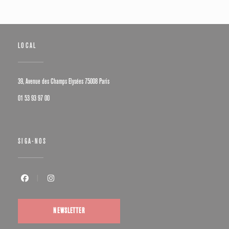
LOCAL
((abre numa nova janela))
39, Avenue des Champs Elysées 75008 Paris
01 53 93 97 00
SIGA-NOS
Facebook ((abre numa nova janela))
Instagram ((abre numa nova janela))
NEWSLETTER