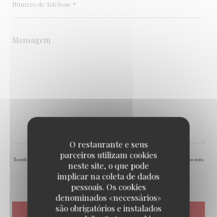
O restaurante e seus
parceiros utilizam cookies
De acordo com a legislação de proteção de dados, tem o direito de se opor a comunicações de marketing. Pode registar-se na Lista Robinson através
neste site, o que pode
de
robinson.pt
. Para mais informações sobre o tratamento dos seus dados, consulte a nossa
política de privacidade
.
implicar na coleta de dados
pessoais. Os cookies
denominados «necessários»
são obrigatórios e instalados