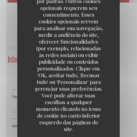
por padrão. Outros cookies
opcionais requerem seu
consentimento. Esses
cookies opcionais servem
para analisar sua navegação,
medir a audiência do site,
oferecer funcionalidades
(por exemplo, relacionadas
L'ALSACE
PARIS
às redes sociais) ou exibir
Informações gerais
publicidade ou conteúdos
personalizados. Clique em
'OK, aceitar tudo', 'Recusar
tudo' ou 'Personalizar' para
CULINÁRIA
gerenciar suas preferências.
Você pode alterar suas
Peixe e frutos do mar,
escolhas a qualquer
momento clicando no ícone
SERVIÇOS
de cookie no canto inferior
esquerdo das páginas do
Acesso para pessoas com mobilidade reduzida, Esplanada
site.