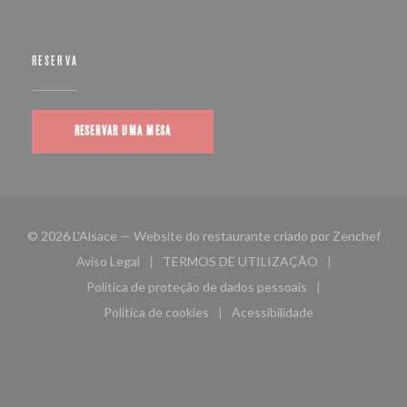
RESERVA
RESERVAR UMA MESA
((ab
© 2026 L'Alsace — Website do restaurante criado por
Zenchef
Aviso Legal
TERMOS DE UTILIZAÇÃO
((abre numa nova janela))
((abre numa nova janela))
Política de proteção de dados pessoais
((abre numa nova janela))
Política de cookies
Acessibilidade
((abre numa nova janela))
((abre numa nova janela)