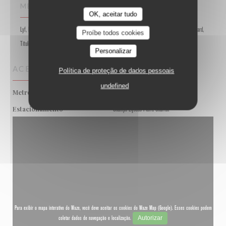
MÉTODOS DE PAGAMENTO
OK, aceitar tudo
Lyf, Pagamento móvel, Apple Pay, Ticket Restaurante, Pagamento sem contato, Eurocard/Mastercard,
Proíbe todos cookies
Títulos de restaurante, Dinheiro, Visa, American Express, Cartão Azul
Personalizar
ACESSO
Política de proteção de dados pessoais
undefined
Metro
Franklin Roosevelt
Estacionamento
Champs-Elysées Pierre Charron
Para exibir o mapa interativo do Waze, você deve aceitar os cookies do Waze Map (Google). Esses cookies podem
Autorizar
coletar dados de navegação e localização.