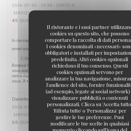
2026-07-30
- 19:30 - OSPITI 4
SERVIZIO
:
5
/5
ATMOSFERA
:
5
/5
CUCINA
:
4
/5
QUALITÀ / PREZZO
:
4
/5
Il ristorante e i suoi partner utilizzan
cookies su questo sito, che possono
comportare la raccolta di dati personal
On a bien mangé, bon rapport qualité prix pour les champs, très bel emplacement, peu d attente,
I cookies denominati «necessari» son
personnel sympathique et efficace.
obbligatori e installati per impostazio
L'Alsace
predefinita. Altri cookies opzionali
ha risposto a questa recensione
richiedono il tuo consenso. Questi
Bonjour Isabelle, Merci pour ce beau retour ! Savoir que
vous avez passé un bon moment près des Champs et que
cookies opzionali servono per
notre équipe a été à la hauteur, c'est une vraie fierté pour
analizzare la tua navigazione, misura
nous. À très bientôt ! L'équipe de L'Alsace
l'audience del sito, fornire funzionali
(ad esempio, legate ai social network)
visualizzare pubblicità o contenuti
Danielle
Q
personalizzati. Clicca su 'Accetta tutto'
2026-07-31
- 12:30 - OSPITI 3
'Rifiuta tutto' o 'Personalizza' per
SERVIZIO
:
5
/5
ATMOSFERA
:
5
/5
CUCINA
:
gestire le tue preferenze. Puoi
5
/5
QUALITÀ / PREZZO
:
5
/5
modificare le tue scelte in qualsiasi
momento cliccando sull'icona del