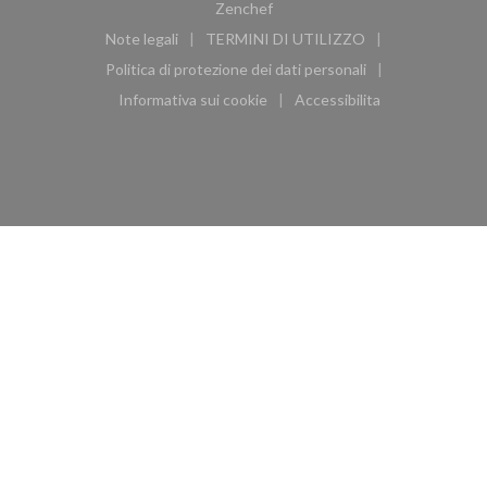
((apre una nuova finestra))
Zenchef
Note legali
TERMINI DI UTILIZZO
((apre una nuova finestra))
((apre una nuova finestra))
Politica di protezione dei dati personali
((apre una nuova finestra))
Informativa sui cookie
Accessibilita
((apre una nuova finestra))
((apre una nuova finest