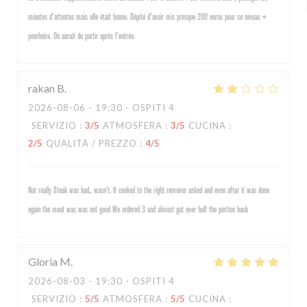
minutes d'attentes mais elle était bonne. Dépité d'avoir mis presque 200 euros pour ce niveau +
pourboire. On aurait du partir après l'entrée.
rakan
B
2026-08-06
- 19:30 - OSPITI 4
SERVIZIO
:
3
/5
ATMOSFERA
:
3
/5
CUCINA
:
2
/5
QUALITÀ / PREZZO
:
4
/5
Not really Steak was bad,, wasn’t. It cooked to the right remover asked and even after it was done
again the meat was was not good We ordered 3 and almost got over half the portion back
Gloria
M
2026-08-03
- 19:30 - OSPITI 4
SERVIZIO
:
5
/5
ATMOSFERA
:
5
/5
CUCINA
: