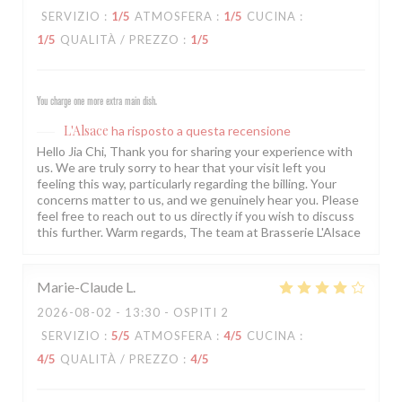
SERVIZIO
:
1
/5
ATMOSFERA
:
1
/5
CUCINA
:
1
/5
QUALITÀ / PREZZO
:
1
/5
You charge one more extra main dish.
L'Alsace
ha risposto a questa recensione
Hello Jia Chi, Thank you for sharing your experience with
us. We are truly sorry to hear that your visit left you
feeling this way, particularly regarding the billing. Your
concerns matter to us, and we genuinely hear you. Please
feel free to reach out to us directly if you wish to discuss
this further. Warm regards, The team at Brasserie L'Alsace
Marie-Claude
L
2026-08-02
- 13:30 - OSPITI 2
SERVIZIO
:
5
/5
ATMOSFERA
:
4
/5
CUCINA
:
4
/5
QUALITÀ / PREZZO
:
4
/5