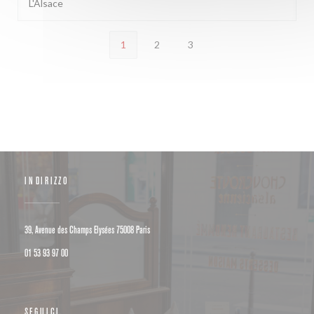
L'Alsace
1
2
3
INDIRIZZO
((apre una nuova finestra))
39, Avenue des Champs Elysées 75008 Paris
01 53 93 97 00
SEGUICI