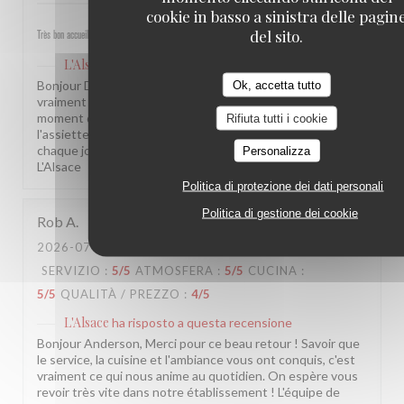
cookie in basso a sinistra delle pagin
del sito.
Très bon accueil, service rapide et plats excellents
L'Alsace
ha risposto a questa recensione
Bonjour Danielle, Merci pour ce beau retour, ça nous fait
Ok, accetta tutto
vraiment plaisir ! Savoir que vous avez passé un aussi bon
moment dans notre établissement, de l'accueil jusqu'à
Rifiuta tutti i cookie
l'assiette, c'est exactement ce que nous cherchons à offrir
chaque jour. On espère vous revoir très vite ! L'équipe de
Personalizza
L'Alsace
Politica di protezione dei dati personali
Politica di gestione dei cookie
Rob
A
2026-07-24
- 19:30 - OSPITI 2
SERVIZIO
:
5
/5
ATMOSFERA
:
5
/5
CUCINA
:
5
/5
QUALITÀ / PREZZO
:
4
/5
L'Alsace
ha risposto a questa recensione
Bonjour Anderson, Merci pour ce beau retour ! Savoir que
le service, la cuisine et l'ambiance vous ont conquis, c'est
vraiment ce qui nous anime au quotidien. On espère vous
revoir très vite dans notre établissement ! L'équipe de