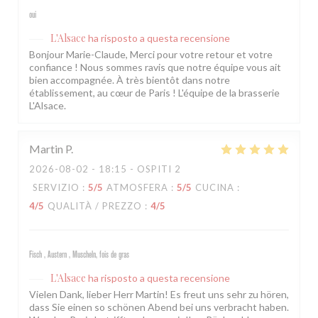
oui
L'Alsace
ha risposto a questa recensione
Bonjour Marie-Claude, Merci pour votre retour et votre
confiance ! Nous sommes ravis que notre équipe vous ait
bien accompagnée. À très bientôt dans notre
établissement, au cœur de Paris ! L'équipe de la brasserie
L'Alsace.
Martin
P
2026-08-02
- 18:15 - OSPITI 2
SERVIZIO
:
5
/5
ATMOSFERA
:
5
/5
CUCINA
:
4
/5
QUALITÀ / PREZZO
:
4
/5
Fisch , Austern , Muscheln, fois de gras
L'Alsace
ha risposto a questa recensione
Vielen Dank, lieber Herr Martin! Es freut uns sehr zu hören,
dass Sie einen so schönen Abend bei uns verbracht haben.