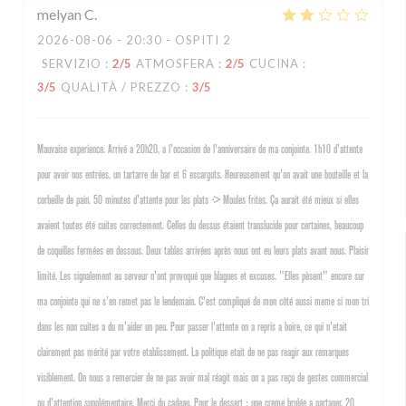
melyan
C
2026-08-06
- 20:30 - OSPITI 2
SERVIZIO
:
2
/5
ATMOSFERA
:
2
/5
CUCINA
:
3
/5
QUALITÀ / PREZZO
:
3
/5
Mauvaise experience. Arrivé a 20h20, a l'occasion de l'anniversaire de ma conjointe. 1h10 d'attente
pour avoir nos entrées, un tartarre de bar et 6 escargots. Heureusement qu'on avait une bouteille et la
corbeille de pain. 50 minutes d'attente pour les plats -> Moules frites. Ça aurait été mieux si elles
avaient toutes été cuites correctement. Celles du dessus étaient translucide pour certaines, beaucoup
de coquilles fermées en dessous. Deux tables arrivées après nous ont eu leurs plats avant nous. Plaisir
limité. Les signalement au serveur n'ont provoqué que blagues et excuses. "Elles pèsent" encore sur
ma conjointe qui ne s'en remet pas le lendemain. C'est compliqué de mon côté aussi meme si mon tri
dans les non cuites a du m'aider un peu. Pour passer l'attente on a repris a boire, ce qui n'etait
clairement pas mérité par votre etablissement. La politique etait de ne pas reagir aux remarques
visiblement. On nous a remercier de ne pas avoir mal réagit mais on a pas reçu de gestes commercial
ou d'attention supplémentaire. Merci du cadeau. Pour le dessert : une creme brulée a partager. 20