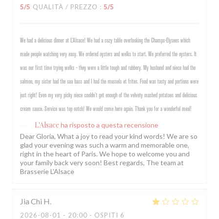
5
/5
QUALITÀ / PREZZO
:
5
/5
We had a delicious dinner at L’Alsace! We had a cozy table overlooking the Champs-Elysees which
made people watching very easy. We ordered oysters and welks to start. We preferred the oysters. It
was our first time trying welks - they were a little tough and rubbery. My husband and niece had the
salmon, my sister had the sea bass and I had the mussels et frites. Food was tasty and portions were
just right! Even my very picky niece couldn’t get enough of the velvety mashed potatoes and delicious
cream sauce. Service was top notch! We would come here again. Thank you for a wonderful meal!
L'Alsace
ha risposto a questa recensione
Dear Gloria, What a joy to read your kind words! We are so
glad your evening was such a warm and memorable one,
right in the heart of Paris. We hope to welcome you and
your family back very soon! Best regards, The team at
Brasserie L'Alsace
Jia Chi
H
2026-08-01
- 20:00 - OSPITI 6