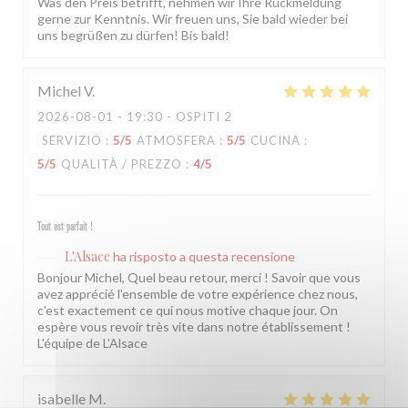
Was den Preis betrifft, nehmen wir Ihre Rückmeldung
gerne zur Kenntnis. Wir freuen uns, Sie bald wieder bei
uns begrüßen zu dürfen! Bis bald!
Michel
V
2026-08-01
- 19:30 - OSPITI 2
SERVIZIO
:
5
/5
ATMOSFERA
:
5
/5
CUCINA
:
5
/5
QUALITÀ / PREZZO
:
4
/5
Tout est parfait !
L'Alsace
ha risposto a questa recensione
Bonjour Michel, Quel beau retour, merci ! Savoir que vous
avez apprécié l'ensemble de votre expérience chez nous,
c'est exactement ce qui nous motive chaque jour. On
espère vous revoir très vite dans notre établissement !
L'équipe de L'Alsace
isabelle
M