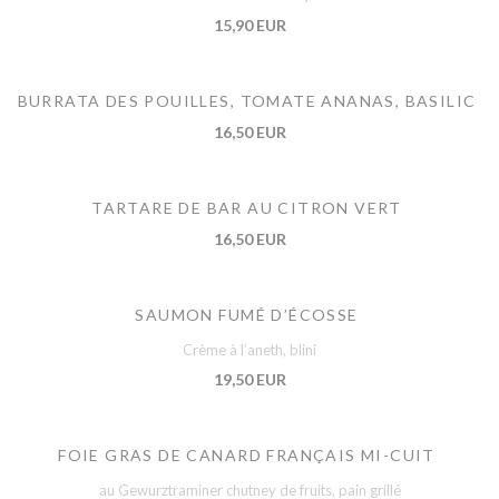
15,90 EUR
BURRATA DES POUILLES, TOMATE ANANAS, BASILIC
16,50 EUR
TARTARE DE BAR AU CITRON VERT
16,50 EUR
SAUMON FUMÉ D’ÉCOSSE
Crème à l’aneth, blini
19,50 EUR
FOIE GRAS DE CANARD FRANÇAIS MI-CUIT
au Gewurztraminer chutney de fruits, pain grillé