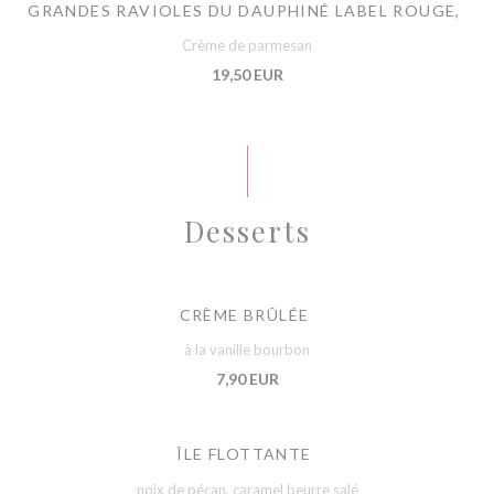
GRANDES RAVIOLES DU DAUPHINÉ LABEL ROUGE,
Crème de parmesan
19,50 EUR
Desserts
CRÈME BRÛLÉE
à la vanille bourbon
7,90 EUR
ÎLE FLOTTANTE
noix de pécan, caramel beurre salé