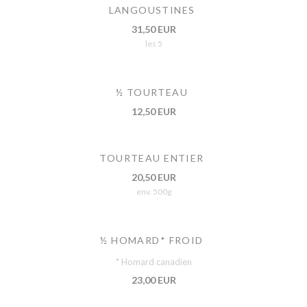
LANGOUSTINES
31,50 EUR
les 5
½ TOURTEAU
12,50 EUR
TOURTEAU ENTIER
20,50 EUR
env. 500g
½ HOMARD* FROID
* Homard canadien
23,00 EUR