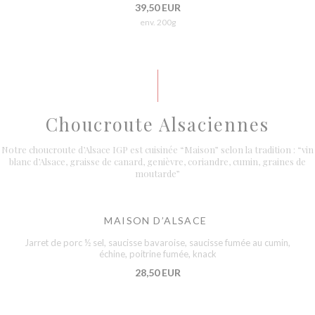
39,50 EUR
env. 200g
Choucroute Alsaciennes
Notre choucroute d’Alsace IGP est cuisinée “Maison” selon la tradition : “vin
blanc d’Alsace, graisse de canard, genièvre, coriandre, cumin, graines de
moutarde”
MAISON D’ALSACE
Jarret de porc ½ sel, saucisse bavaroise, saucisse fumée au cumin,
échine, poitrine fumée, knack
28,50 EUR