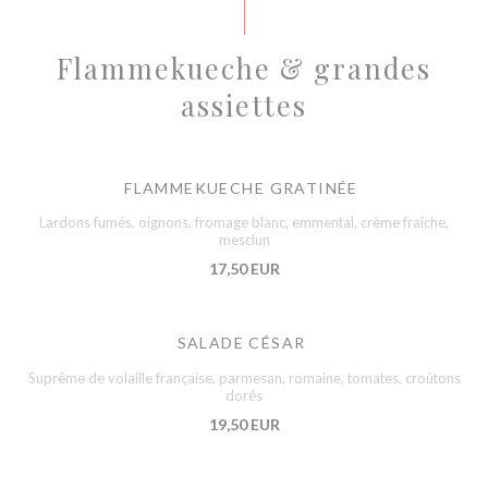
Flammekueche & grandes
assiettes
FLAMMEKUECHE GRATINÉE
Lardons fumés, oignons, fromage blanc, emmental, crème fraîche,
mesclun
17,50 EUR
SALADE CÉSAR
Suprême de volaille française, parmesan, romaine, tomates, croûtons
dorés
19,50 EUR