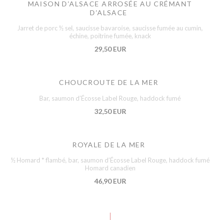
MAISON D’ALSACE ARROSÉE AU CRÉMANT
D’ALSACE
Jarret de porc ½ sel, saucisse bavaroise, saucisse fumée au cumin,
échine, poitrine fumée, knack
29,50 EUR
CHOUCROUTE DE LA MER
Bar, saumon d’Écosse Label Rouge, haddock fumé
32,50 EUR
ROYALE DE LA MER
½ Homard * flambé, bar, saumon d’Écosse Label Rouge, haddock fumé
Homard canadien
46,90 EUR