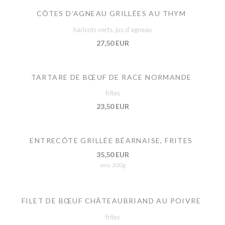
CÔTES D’AGNEAU GRILLÉES AU THYM
haricots verts, jus d’agneau
27,50 EUR
TARTARE DE BŒUF DE RACE NORMANDE
frites
23,50 EUR
ENTRECÔTE GRILLÉE BÉARNAISE, FRITES
35,50 EUR
env. 300g
FILET DE BŒUF CHÂTEAUBRIAND AU POIVRE
frites