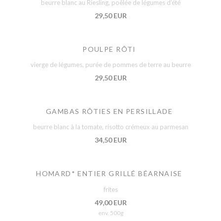
beurre blanc au Riesling, poêlée de légumes d’été
29,50 EUR
POULPE RÔTI
vierge de légumes, purée de pommes de terre au beurre
29,50 EUR
GAMBAS RÔTIES EN PERSILLADE
beurre blanc à la tomate, risotto crémeux au parmesan
34,50 EUR
HOMARD* ENTIER GRILLÉ BÉARNAISE
frites
49,00 EUR
env. 500g