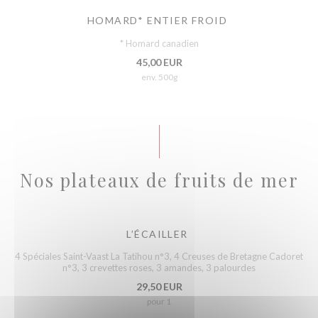
HOMARD* ENTIER FROID
* Homard canadien
45,00 EUR
env. 500g
Nos plateaux de fruits de mer
L’ÉCAILLER
4 Spéciales Saint-Vaast La Tatihou n°3, 4 Creuses de Bretagne Cadoret
n°3, 3 crevettes roses, 3 amandes, 3 palourdes
29,50 EUR
pour 1