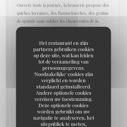
Ouverte toute la journée, la brasserie propose des
quiches lorraines, des flammekueches, des gratins
de spätzle sans oublier les choucroutes de la
région, incontournables en hiver !
Het restaurant en zijn
((OPENT IN EEN NIEUW VENSTER))
partners gebruiken cookies
LEES HET ARTIKEL
op deze site, wat kan leiden
tot de verzameling van
persoonsgegevens.
'Noodzakelijke' cookies zijn
verplicht en worden
standaard geïnstalleerd.
Andere optionele cookies
vereisen uw toestemming.
Deze optionele cookies
worden gebruikt om uw
navigatie te analyseren, het
sitepubliek te meten,