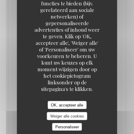
functies te bieden (bijv.
gerelateerd aan sociale
PETIT GUIDE POUR ÊTRE BIEN PLACÉ
netwerken) of
DANS LES GRANDES BRASSERIES
gepersonaliseerde
PARISIENNES
advertenties of inhoud weer
14/10/2021
te geven. Klik op 'OK,
accepteer alle', 'Weiger alle'
of 'Personaliseer' om uw
La 33 de L’Alsace
voorkeuren te beheren. U
kunt uw keuzes op elk
Il est rare de tomber sur un emplacement comme
moment wijzigen door op
celui-ci, à la fois au centre du convivial esprit
het cookiepictogram
linksonder op de
brasserie à l’ancienne (bien conservé malgré la
sitepagina's te klikken.
rénovation récente) et en même temps assez calme
et intime pour contempler l’agitation du service.
OK, accepteer alle
Confortablement installé depuis la grande
Weiger alle cookies
banquette en demi-lune, et entouré de grands
Personaliseer
miroirs vieillis, on profite de la vue qui vaut le