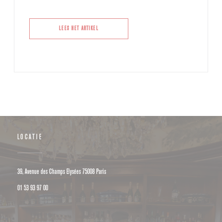
((OPENT IN EEN NIEUW VENSTER))
LEES HET ARTIKEL
LOCATIE
((opent in een nieuw venster))
39, Avenue des Champs Elysées 75008 Paris
01 53 93 97 00