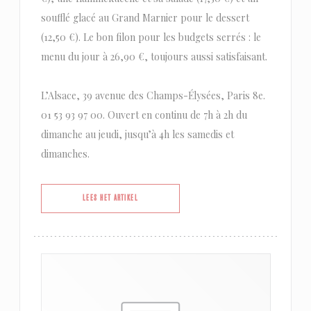
soufflé glacé au Grand Marnier pour le dessert
(12,50 €). Le bon filon pour les budgets serrés : le
menu du jour à 26,90 €, toujours aussi satisfaisant.
L’Alsace, 39 avenue des Champs-Élysées, Paris 8e.
01 53 93 97 00. Ouvert en continu de 7h à 2h du
dimanche au jeudi, jusqu’à 4h les samedis et
dimanches.
((OPENT IN EEN NIEUW VENSTER))
LEES HET ARTIKEL