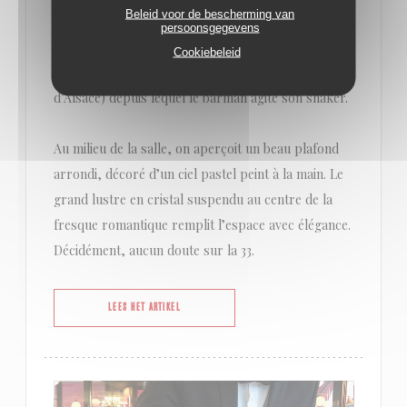
Beleid voor de bescherming van
détour.
persoonsgegevens
Face à nous, un comptoir de bar moderne (orné
Cookiebeleid
d’une jolie mosaïque rouge aux airs subtils
d’Alsace) depuis lequel le barman agite son shaker.
Au milieu de la salle, on aperçoit un beau plafond
arrondi, décoré d’un ciel pastel peint à la main. Le
grand lustre en cristal suspendu au centre de la
fresque romantique remplit l’espace avec élégance.
Décidément, aucun doute sur la 33.
((OPENT IN EEN NIEUW VENSTER))
LEES HET ARTIKEL