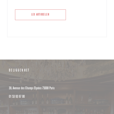
((ÅPNER I ET NYTT VINDU))
LES ARTIKKELEN
BELIGGENHET
((åpner i et nytt vindu))
39, Avenue des Champs Elysées 75008 Paris
01 53 93 97 00