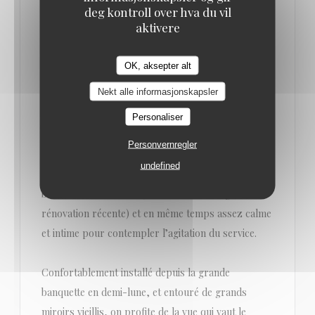
deg kontroll over hva du vil
aktivere
PETIT GUIDE POUR ÊTRE BIEN PLACÉ
DANS LES GRANDES BRASSERIES
PARISIENNES
OK, aksepter alt
14/10/2021
Nekt alle informasjonskapsler
La 33 de L’Alsace
Personaliser
Personvernregler
Il est rare de tomber sur un emplacement comme
undefined
celui-ci, à la fois au centre du convivial esprit
brasserie à l’ancienne (bien conservé malgré la
rénovation récente) et en même temps assez calme
et intime pour contempler l’agitation du service.
Confortablement installé depuis la grande
banquette en demi-lune, et entouré de grands
miroirs vieillis, on profite de la vue qui vaut le