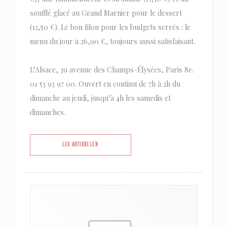
soufflé glacé au Grand Marnier pour le dessert
(12,50 €). Le bon filon pour les budgets serrés : le
menu du jour à 26,90 €, toujours aussi satisfaisant.
L’Alsace, 39 avenue des Champs-Élysées, Paris 8e.
01 53 93 97 00. Ouvert en continu de 7h à 2h du
dimanche au jeudi, jusqu’à 4h les samedis et
dimanches.
((ÅPNER I ET NYTT VINDU))
LES ARTIKKELEN