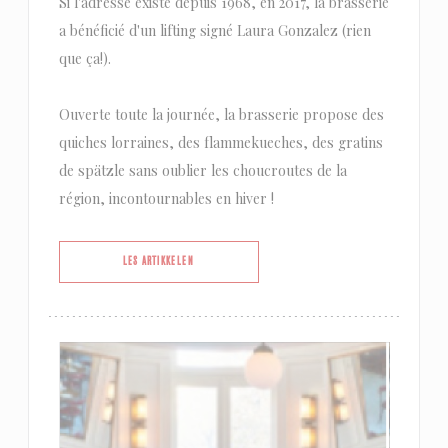
Si l'adresse existe depuis 1968, en 2017, la brasserie
a bénéficié d'un lifting signé Laura Gonzalez (rien
que ça!).
Ouverte toute la journée, la brasserie propose des
quiches lorraines, des flammekueches, des gratins
de spätzle sans oublier les choucroutes de la
région, incontournables en hiver !
((ÅPNER I ET NYTT VINDU))
LES ARTIKKELEN