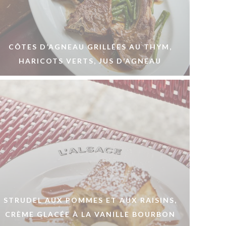
CÔTES D’AGNEAU GRILLÉES AU THYM,
HARICOTS VERTS, JUS D’AGNEAU
STRUDEL AUX POMMES ET AUX RAISINS,
CRÈME GLACÉE À LA VANILLE BOURBON