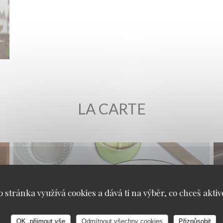
LA CARTE
o stránka využívá cookies a dává ti na výběr, co chceš aktiv
OK, přijmout vše
Odmítnout všechny cookies
Přizpůsobit