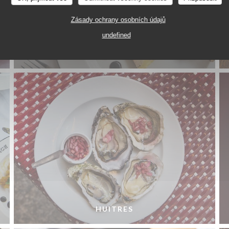
Zásady ochrany osobních údajů
FOIE GRAS DE CANARD FRANÇAIS MI-CUIT
undefined
AU GEWURZTRAMINER CHUTNEY DE
FRUITS, PAIN GRILLÉ
HUITRES