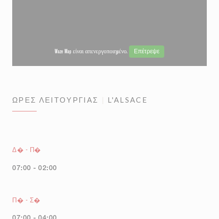
Επέτρεψε
Waze Map είναι απενεργοποιημένο.
ΏΡΕΣ ΛΕΙΤΟΥΡΓΊΑΣ
L'ALSACE
Δ�
-
Π�
07:00 - 02:00
Π�
-
Σ�
07:00 - 04:00