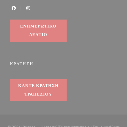
Facebook ((ανοίγει σε νέο παράθυρο))
Instagram ((ανοίγει σε νέο παράθυρο))
ΕΝΗΜΕΡΩΤΙΚΌ
ΔΕΛΤΊΟ
ΚΡΆΤΗΣΗ
ΚΆΝΤΕ ΚΡΆΤΗΣΗ
ΤΡΑΠΕΖΙΟΎ
© 2026 L'Alsace — Η ιστοσελίδα του εστιατορίου δημιουργήθηκε