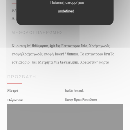
Πολιτική απορρήτου
Κλιματιζόμενο δωμάτιο, φορτιστή κινητού τηλεφώνου,
undefined
Απενεργοποιημένη πρόσβαση, Γκαρνταρόμπα, WIFI, ταράτσα
ΜΈΘΟΔΟΙ ΠΛΗΡΩΜΉΣ
Κυριακή, Lyf, Mobile payment, Apple Pay, Εστιατόριο Ticket, Χρώμα χωρίς
επαφήΧρώμα χωρίς επαφή, Eurocard / Mastercard, Το εστιατόριο TitresΤο
εστιατόριο Titres, Μετρητά, Visa, American Express, Χρεωστική κάρτα
ΠΡΌΣΒΑΣΗ
Μετρό
Franklin Roosevelt
Πάρκινγκ
Champs-Elysées Pierre Charron