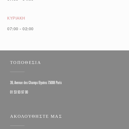
ΚΥΡΙΑΚΉ
07:00 - 02:00
ΤΟΠΟΘΕΣΊΑ
((ανοίγει σε νέο παράθυρο))
39, Avenue des Champs Elysées 75008 Paris
01 53 93 97 00
ΑΚΟΛΟΥΘΉΣΤΕ ΜΑΣ