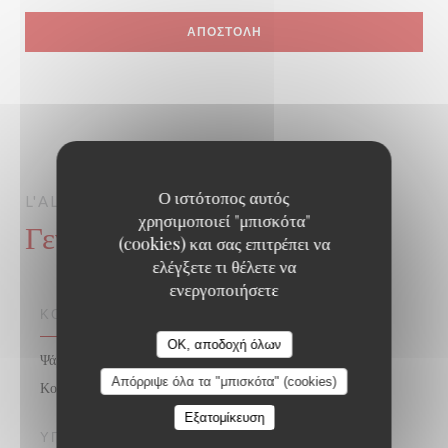
Ο ιστότοπος αυτός
L'ALSACE
PARIS
χρησιμοποιεί "μπισκότα"
Γενικές πληροφορίες
(cookies) και σας επιτρέπει να
ελέγξετε τι θέλετε να
ενεργοποιήσετε
ΚΟΥΖΊΝΑ
OK, αποδοχή όλων
Ψάρια & θαλασσινά, Παραδοσιακά γαλλικά, Παραδοσιακή
Απόρριψε όλα τα "μπισκότα" (cookies)
Κουζίνα, Αλσατικά, Ζυθοποιείο
Εξατομίκευση
ΥΠΗΡΕΣΊΕΣ