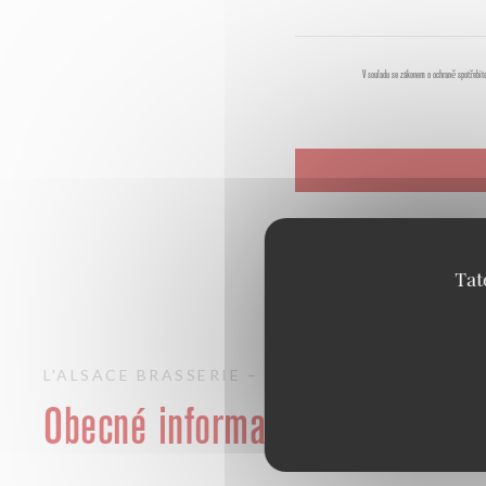
V souladu se zákonem o ochraně spotřebit
Tat
L'ALSACE
BRASSERIE – FRUITS DE MER A EM
Obecné informace