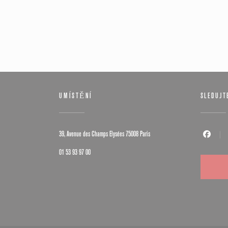
UMÍSTĚNÍ
SLEDUJT
((otevře se v novém okně))
39, Avenue des Champs Elysées 75008 Paris
Facebook 
01 53 93 97 00