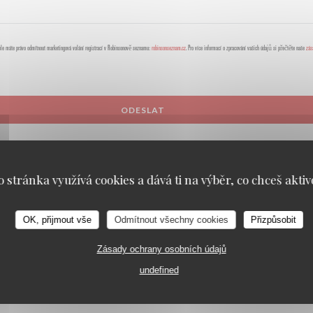
ele máte právo odmítnout marketingová volání registrací v Robinsonově seznamu:
robinsonseznam.cz
. Pro více informací o zpracování vašich údajů si přečtěte naše
zás
o stránka využívá cookies a dává ti na výběr, co chceš aktiv
OK, přijmout vše
Odmítnout všechny cookies
Přizpůsobit
PORTER
PARIS
Zásady ochrany osobních údajů
undefined