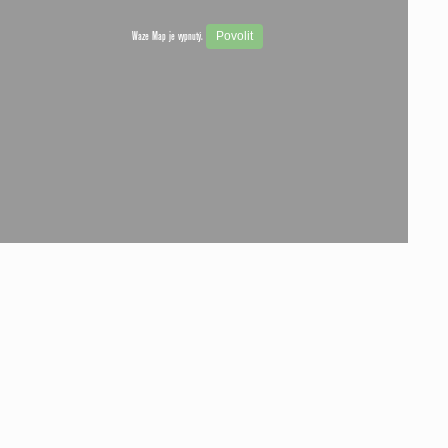
Povolit
Waze Map je vypnutý.