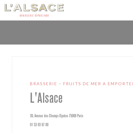
Panel pro správu cookies
BRASSERIE – FRUITS DE MER A EMPORTE
L'Alsace
((otevře se v novém okně))
39, Avenue des Champs Elysées 75008 Paris
01 53 93 97 00