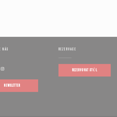
E NÁS
REZERVACE
REZERVOVAT STŮL
((otevře se v novém okně))
Instagram ((otevře se v novém okně))
NEWSLETTER