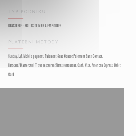
TYP PODNIKU
BRASSERIE – FRUITS DE MER A EMPORTER
PLATEBNÍ METODY
Sunday, Lyf, Mobile payment, Paiement Sans ContactPaiement Sans Contact,
Eurocard/Mastercard, Titres restaurantTitres restaurant, Cash, Visa, American Express, Debit
Card