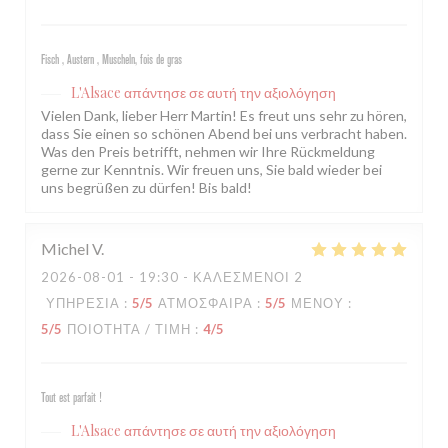
Fisch , Austern , Muscheln, fois de gras
L'Alsace
απάντησε σε αυτή την αξιολόγηση
Vielen Dank, lieber Herr Martin! Es freut uns sehr zu hören,
dass Sie einen so schönen Abend bei uns verbracht haben.
Was den Preis betrifft, nehmen wir Ihre Rückmeldung
gerne zur Kenntnis. Wir freuen uns, Sie bald wieder bei
uns begrüßen zu dürfen! Bis bald!
Michel
V
2026-08-01
- 19:30 - ΚΑΛΕΣΜΈΝΟΙ 2
ΥΠΗΡΕΣΊΑ
:
5
/5
ΑΤΜΌΣΦΑΙΡΑ
:
5
/5
ΜΕΝΟΎ
:
5
/5
ΠΟΙΌΤΗΤΑ / ΤΙΜΉ
:
4
/5
Tout est parfait !
L'Alsace
απάντησε σε αυτή την αξιολόγηση