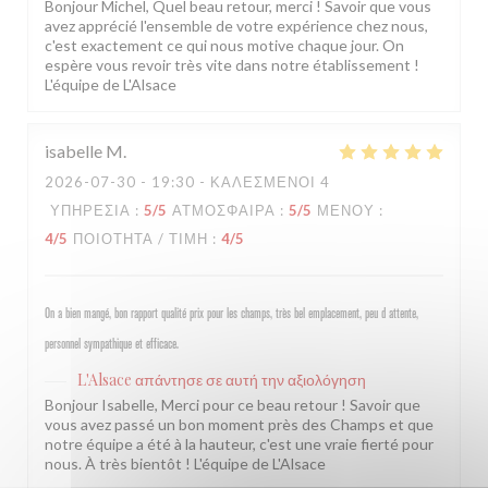
Bonjour Michel, Quel beau retour, merci ! Savoir que vous
avez apprécié l'ensemble de votre expérience chez nous,
c'est exactement ce qui nous motive chaque jour. On
espère vous revoir très vite dans notre établissement !
L'équipe de L'Alsace
isabelle
M
2026-07-30
- 19:30 - ΚΑΛΕΣΜΈΝΟΙ 4
ΥΠΗΡΕΣΊΑ
:
5
/5
ΑΤΜΌΣΦΑΙΡΑ
:
5
/5
ΜΕΝΟΎ
:
4
/5
ΠΟΙΌΤΗΤΑ / ΤΙΜΉ
:
4
/5
On a bien mangé, bon rapport qualité prix pour les champs, très bel emplacement, peu d attente,
personnel sympathique et efficace.
L'Alsace
απάντησε σε αυτή την αξιολόγηση
Bonjour Isabelle, Merci pour ce beau retour ! Savoir que
vous avez passé un bon moment près des Champs et que
notre équipe a été à la hauteur, c'est une vraie fierté pour
nous. À très bientôt ! L'équipe de L'Alsace