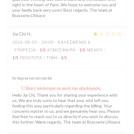
right in the heart of Paris. We hope to welcome you and
your family back very soon! Best regards, The team at
Brasserie L'Alsace
Jia Chi
H
2026-08-01
- 20:00 - ΚΑΛΕΣΜΈΝΟΙ 6
ΥΠΗΡΕΣΊΑ
:
1
/5
ΑΤΜΌΣΦΑΙΡΑ
:
1
/5
ΜΕΝΟΎ
:
1
/5
ΠΟΙΌΤΗΤΑ / ΤΙΜΉ
:
1
/5
You charge one more extra main dish.
L'Alsace
απάντησε σε αυτή την αξιολόγηση
Hello Jia Chi, Thank you for sharing your experience with
us. We are truly sorry to hear that your visit left you
feeling this way, particularly regarding the billing. Your
concerns matter to us, and we genuinely hear you. Please
feel free to reach out to us directly if you wish to discuss
this further. Warm regards, The team at Brasserie L'Alsace