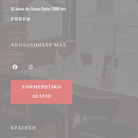
((ανοίγει σε νέο παράθυρο))
39, Avenue des Champs Elysées 75008 Paris
01 53 93 97 00
ΑΚΟΛΟΥΘΉΣΤΕ ΜΑΣ
Facebook ((ανοίγει σε νέο παράθυρο))
Instagram ((ανοίγει σε νέο παράθυρο))
ΕΝΗΜΕΡΩΤΙΚΌ
ΔΕΛΤΊΟ
ΚΡΆΤΗΣΗ