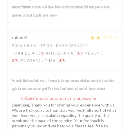
minutes d'attentes mais elle était bonne. Dépité d'avoir mis presque 200 euros pour ce niveau +
pourboire. On aurait du partir après l'entrée.
rakan
B
2026-08-06
- 19:30 - ΚΑΛΕΣΜΈΝΟΙ 4
ΥΠΗΡΕΣΊΑ
:
3
/5
ΑΤΜΌΣΦΑΙΡΑ
:
3
/5
ΜΕΝΟΎ
:
2
/5
ΠΟΙΌΤΗΤΑ / ΤΙΜΉ
:
4
/5
Not really Steak was bad,, wasn’t. It cooked to the right remover asked and even after it was done
again the meat was was not good We ordered 3 and almost got over half the portion back
L'Alsace
απάντησε σε αυτή την αξιολόγηση
Dear Baaj, Thank you for sharing your experience with us.
We are truly sorry to hear that your visit fell short of what
you deserved, particularly regarding the quality of the
steak and the pace of the service. Your feedback is
genuinely valued and we hear you. Please feel free to