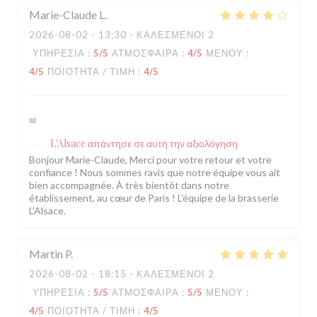
Marie-Claude
L
2026-08-02
- 13:30 - ΚΑΛΕΣΜΈΝΟΙ 2
ΥΠΗΡΕΣΊΑ
:
5
/5
ΑΤΜΌΣΦΑΙΡΑ
:
4
/5
ΜΕΝΟΎ
:
4
/5
ΠΟΙΌΤΗΤΑ / ΤΙΜΉ
:
4
/5
oui
L'Alsace
απάντησε σε αυτή την αξιολόγηση
Bonjour Marie-Claude, Merci pour votre retour et votre
confiance ! Nous sommes ravis que notre équipe vous ait
bien accompagnée. À très bientôt dans notre
établissement, au cœur de Paris ! L'équipe de la brasserie
L'Alsace.
Martin
P
2026-08-02
- 18:15 - ΚΑΛΕΣΜΈΝΟΙ 2
ΥΠΗΡΕΣΊΑ
:
5
/5
ΑΤΜΌΣΦΑΙΡΑ
:
5
/5
ΜΕΝΟΎ
:
4
/5
ΠΟΙΌΤΗΤΑ / ΤΙΜΉ
:
4
/5