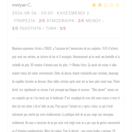
melyan
C
2026-08-06
- 20:30 - ΚΑΛΕΣΜΈΝΟΙ 2
ΥΠΗΡΕΣΊΑ
:
2
/5
ΑΤΜΌΣΦΑΙΡΑ
:
2
/5
ΜΕΝΟΎ
:
3
/5
ΠΟΙΌΤΗΤΑ / ΤΙΜΉ
:
3
/5
Mauvaise experience. Arrivé a 20h20, a l'occasion de l'anniversaire de ma conjointe. 1h10 d'attente
pour avoir nos entrées, un tartarre de bar et 6 escargots. Heureusement qu'on avait une bouteille et la
corbeille de pain. 50 minutes d'attente pour les plats -> Moules frites. Ça aurait été mieux si elles
avaient toutes été cuites correctement. Celles du dessus étaient translucide pour certaines, beaucoup
de coquilles fermées en dessous. Deux tables arrivées après nous ont eu leurs plats avant nous. Plaisir
limité. Les signalement au serveur n'ont provoqué que blagues et excuses. "Elles pèsent" encore sur
ma conjointe qui ne s'en remet pas le lendemain. C'est compliqué de mon côté aussi meme si mon tri
dans les non cuites a du m'aider un peu. Pour passer l'attente on a repris a boire, ce qui n'etait
clairement pas mérité par votre etablissement. La politique etait de ne pas reagir aux remarques
visiblement. On nous a remercier de ne pas avoir mal réagit mais on a pas reçu de gestes commercial
ou d'attention supplémentaire. Merci du cadeau. Pour le dessert : une creme brulée a partager. 20