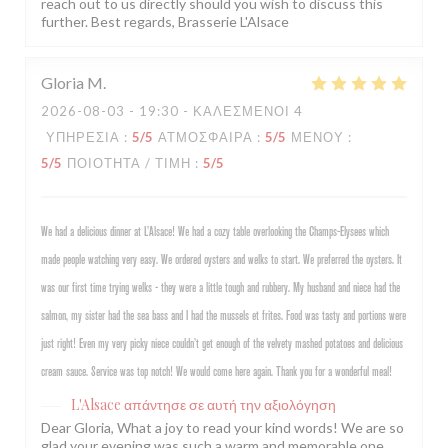
reach out to us directly should you wish to discuss this
further. Best regards, Brasserie L'Alsace
Gloria
M
2026-08-03
- 19:30 - ΚΑΛΕΣΜΈΝΟΙ 4
ΥΠΗΡΕΣΊΑ
:
5
/5
ΑΤΜΌΣΦΑΙΡΑ
:
5
/5
ΜΕΝΟΎ
:
5
/5
ΠΟΙΌΤΗΤΑ / ΤΙΜΉ
:
5
/5
We had a delicious dinner at L’Alsace! We had a cozy table overlooking the Champs-Elysees which
made people watching very easy. We ordered oysters and welks to start. We preferred the oysters. It
was our first time trying welks - they were a little tough and rubbery. My husband and niece had the
salmon, my sister had the sea bass and I had the mussels et frites. Food was tasty and portions were
just right! Even my very picky niece couldn’t get enough of the velvety mashed potatoes and delicious
cream sauce. Service was top notch! We would come here again. Thank you for a wonderful meal!
L'Alsace
απάντησε σε αυτή την αξιολόγηση
Dear Gloria, What a joy to read your kind words! We are so
glad your evening was such a warm and memorable one,