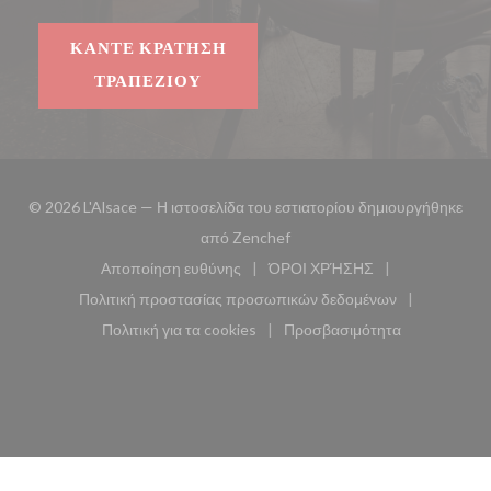
ΚΆΝΤΕ ΚΡΆΤΗΣΗ
ΤΡΑΠΕΖΙΟΎ
© 2026 L'Alsace — Η ιστοσελίδα του εστιατορίου δημιουργήθηκε
((ανοίγει σε νέο παράθυρο))
από
Zenchef
Αποποίηση ευθύνης
ΌΡΟΙ ΧΡΉΣΗΣ
((ανοίγει σε νέο παράθυρο))
((ανοίγει σε νέο παράθυ
Πολιτική προστασίας προσωπικών δεδομένων
((ανοίγει σε νέο παράθυρο))
Πολιτική για τα cookies
Προσβασιμότητα
((ανοίγει σε νέο παράθυρο))
((ανοίγει σε νέο παρά