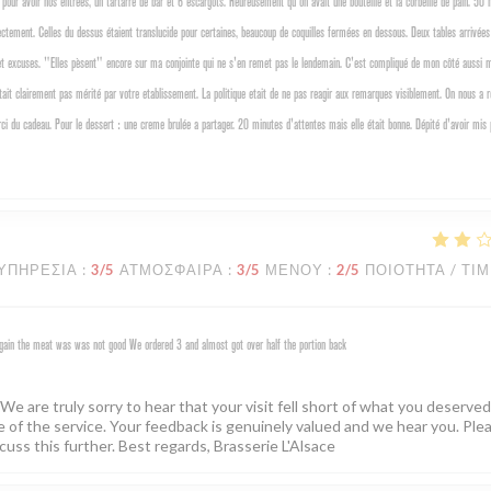
pour avoir nos entrées, un tartarre de bar et 6 escargots. Heureusement qu'on avait une bouteille et la corbeille de pain. 50 
rectement. Celles du dessus étaient translucide pour certaines, beaucoup de coquilles fermées en dessous. Deux tables arrivée
es et excuses. "Elles pèsent" encore sur ma conjointe qui ne s'en remet pas le lendemain. C'est compliqué de mon côté aussi
etait clairement pas mérité par votre etablissement. La politique etait de ne pas reagir aux remarques visiblement. On nous a 
i du cadeau. Pour le dessert : une creme brulée a partager. 20 minutes d'attentes mais elle était bonne. Dépité d'avoir mis
ΥΠΗΡΕΣΊΑ
:
3
/5
ΑΤΜΌΣΦΑΙΡΑ
:
3
/5
ΜΕΝΟΎ
:
2
/5
ΠΟΙΌΤΗΤΑ / ΤΙ
 again the meat was was not good We ordered 3 and almost got over half the portion back
e are truly sorry to hear that your visit fell short of what you deserved
ce of the service. Your feedback is genuinely valued and we hear you. Ple
cuss this further. Best regards, Brasserie L'Alsace