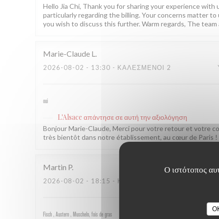
Hello Jia Chi, Thank you for sharing your experience with us
particularly regarding the billing. Your concerns matter to 
you wish to discuss this further. Warm regards, The team 
Marie-Claude
L
2026-08-02
- 13:30 - ΚΑΛΕΣΜΈΝΟΙ 2
oui
L'Alsace
απάντησε σε αυτή την αξιολόγηση
Bonjour Marie-Claude, Merci pour votre retour et votre 
très bientôt dans notre établissement, au cœur de Paris ! L
Martin
P
Ο ιστότοπος αυτ
2026-08-02
- 18:15 - ΚΑΛΕΣΜΈΝΟΙ 2
O
Fisch , Austern , Muscheln, fois de gras