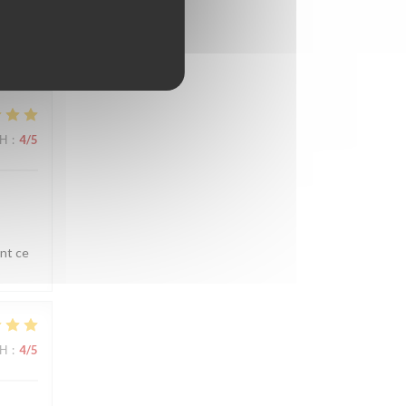
reis
ΜΉ
:
4
/5
ent ce
ΜΉ
:
4
/5