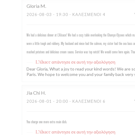
Gloria
M
2026-08-03
- 19:30 - ΚΑΛΕΣΜΈΝΟΙ 4
We had a delicious dinner at L’Alsace! We had a cozy table overlooking the Champs-Elysees which mad
were a little tough and rubbery. My husband and niece had the salmon, my sister had the sea bass an
mashed potatoes and delicious cream sauce. Service was top notch! We would come here again. Tha
L'Alsace
απάντησε σε αυτή την αξιολόγηση
Dear Gloria, What a joy to read your kind words! We are s
Paris. We hope to welcome you and your family back very 
Jia Chi
H
2026-08-01
- 20:00 - ΚΑΛΕΣΜΈΝΟΙ 6
You charge one more extra main dish.
L'Alsace
απάντησε σε αυτή την αξιολόγηση