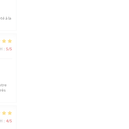
té à la
ΜΉ
:
5
/5
otre
très
ΜΉ
:
4
/5