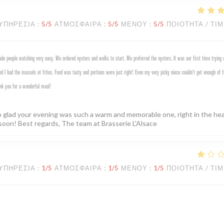
ΥΠΗΡΕΣΊΑ
:
5
/5
ΑΤΜΌΣΦΑΙΡΑ
:
5
/5
ΜΕΝΟΎ
:
5
/5
ΠΟΙΌΤΗΤΑ / ΤΙ
e people watching very easy. We ordered oysters and welks to start. We preferred the oysters. It was our first time trying 
d I had the mussels et frites. Food was tasty and portions were just right! Even my very picky niece couldn’t get enough of t
nk you for a wonderful meal!
o glad your evening was such a warm and memorable one, right in the hea
soon! Best regards, The team at Brasserie L'Alsace
ΥΠΗΡΕΣΊΑ
:
1
/5
ΑΤΜΌΣΦΑΙΡΑ
:
1
/5
ΜΕΝΟΎ
:
1
/5
ΠΟΙΌΤΗΤΑ / ΤΙ