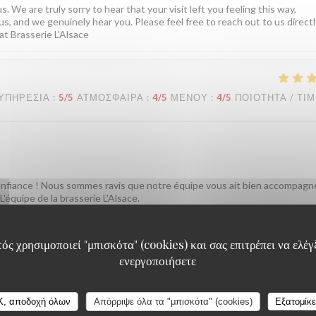
. We are truly sorry to hear that your visit left you feeling this way,
us, and we genuinely hear you. Please feel free to reach out to us directly
at Brasserie L'Alsace
ΥΠΗΡΕΣΊΑ
:
5
/5
ΑΤΜΌΣΦΑΙΡΑ
:
4
/5
ΜΕΝΟΎ
:
4
/5
ΠΟΙΌΤΗΤΑ / ΤΙ
confiance ! Nous sommes ravis que notre équipe vous ait bien accompagn
'équipe de la brasserie L'Alsace.
ός χρησιμοποιεί "μπισκότα" (cookies) και σας επιτρέπει να ελέγξ
ενεργοποιήσετε
ΥΠΗΡΕΣΊΑ
:
5
/5
ΑΤΜΌΣΦΑΙΡΑ
:
5
/5
ΜΕΝΟΎ
:
4
/5
ΠΟΙΌΤΗΤΑ / ΤΙ
K, αποδοχή όλων
Απόρριψε όλα τα "μπισκότα" (cookies)
Εξατομίκ