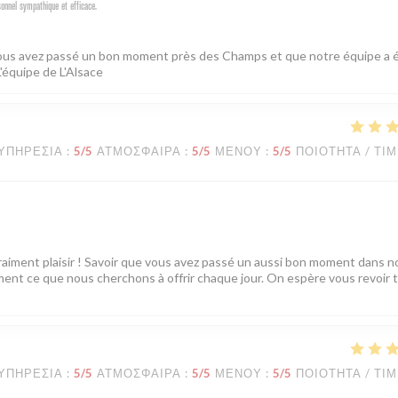
sonnel sympathique et efficace.
 vous avez passé un bon moment près des Champs et que notre équipe a é
L'équipe de L'Alsace
ΥΠΗΡΕΣΊΑ
:
5
/5
ΑΤΜΌΣΦΑΙΡΑ
:
5
/5
ΜΕΝΟΎ
:
5
/5
ΠΟΙΌΤΗΤΑ / ΤΙ
vraiment plaisir ! Savoir que vous avez passé un aussi bon moment dans n
tement ce que nous cherchons à offrir chaque jour. On espère vous revoir 
ΥΠΗΡΕΣΊΑ
:
5
/5
ΑΤΜΌΣΦΑΙΡΑ
:
5
/5
ΜΕΝΟΎ
:
5
/5
ΠΟΙΌΤΗΤΑ / ΤΙ