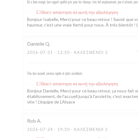
On a bien mangé, bon rapport qualité prix pour les champs, très bel emplacement, peu d attente, per
L'Alsace
απάντησε σε αυτή την αξιολόγηση
Bonjour Isabelle, Merci pour ce beau retour ! Savoir que
hauteur, c'est une vraie fierté pour nous. À très bientôt ! 
Danielle
Q
2026-07-31
- 12:30 - ΚΑΛΕΣΜΈΝΟΙ 3
Très bon accueil, service rapide et plats excellents
L'Alsace
απάντησε σε αυτή την αξιολόγηση
Bonjour Danielle, Merci pour ce beau retour, ça nous fait 
établissement, de l'accueil jusqu'à l'assiette, c'est exac
vite ! L'équipe de L'Alsace
Rob
A
2026-07-24
- 19:30 - ΚΑΛΕΣΜΈΝΟΙ 2