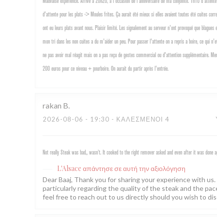
Mauvaise experience. Arrivé a 20h20, a l'occasion de l'anniversaire de ma conjointe. 1h10 d'attente 
d'attente pour les plats -> Moules frites. Ça aurait été mieux si elles avaient toutes été cuites cor
ont eu leurs plats avant nous. Plaisir limité. Les signalement au serveur n'ont provoqué que blagu
mon tri dans les non cuites a du m'aider un peu. Pour passer l'attente on a repris a boire, ce qui n'
ne pas avoir mal réagit mais on a pas reçu de gestes commercial ou d'attention supplémentaire. Merc
200 euros pour ce niveau + pourboire. On aurait du partir après l'entrée.
rakan
B
2026-08-06
- 19:30 - ΚΑΛΕΣΜΈΝΟΙ 4
Not really Steak was bad,, wasn’t. It cooked to the right remover asked and even after it was done
L'Alsace
απάντησε σε αυτή την αξιολόγηση
Dear Baaj, Thank you for sharing your experience with us. W
particularly regarding the quality of the steak and the pa
feel free to reach out to us directly should you wish to dis