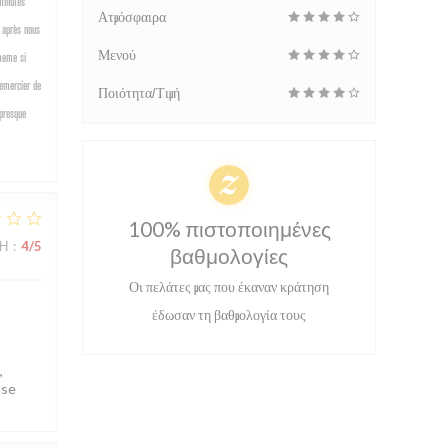
minutes
Ατμόσφαιρα
s après nous
Μενού
 meme si
remercier de
Ποιότητα/Τιμή
 presque
100% πιστοποιημένες
ΜΉ
:
4
/5
βαθμολογίες
Οι πελάτες μας που έκαναν κράτηση
έδωσαν τη βαθμολογία τους
,
ase