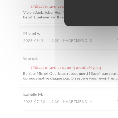
L'Alsace
απάντησε σε αυτή την αξιολόγηση
Vielen Dank, lieber Herr Martin! Es freut uns sehr zu hör
betrifft, nehmen wir Ihre Rückmeldung gerne zur Kenntnis.
Michel
V
2026-08-01
- 19:30 - ΚΑΛΕΣΜΈΝΟΙ 2
Tout est parfait !
L'Alsace
απάντησε σε αυτή την αξιολόγηση
Bonjour Michel, Quel beau retour, merci ! Savoir que vous
qui nous motive chaque jour. On espère vous revoir très v
isabelle
M
2026-07-30
- 19:30 - ΚΑΛΕΣΜΈΝΟΙ 4