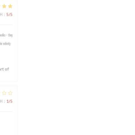
ΜΉ
:
5
/5
welks - they
he velvety
rt of
ΜΉ
:
1
/5