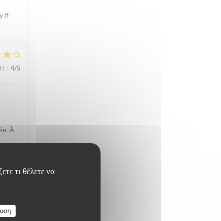
 if
ΜΉ
:
4
/5
ée. À
ετε τι θέλετε να
ΜΉ
:
4
/5
ευση