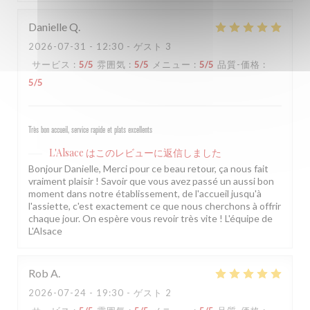
Danielle
Q
2026-07-31
- 12:30 - ゲスト 3
サービス
:
5
/5
雰囲気
:
5
/5
メニュー
:
5
/5
品質-価格
:
5
/5
Très bon accueil, service rapide et plats excellents
L'Alsace
はこのレビューに返信しました
Bonjour Danielle, Merci pour ce beau retour, ça nous fait
vraiment plaisir ! Savoir que vous avez passé un aussi bon
moment dans notre établissement, de l'accueil jusqu'à
l'assiette, c'est exactement ce que nous cherchons à offrir
chaque jour. On espère vous revoir très vite ! L'équipe de
L'Alsace
Rob
A
2026-07-24
- 19:30 - ゲスト 2