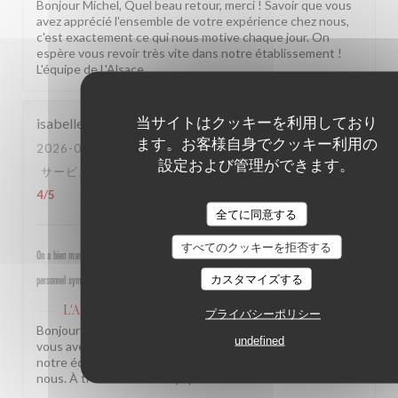
Bonjour Michel, Quel beau retour, merci ! Savoir que vous
avez apprécié l'ensemble de votre expérience chez nous,
c'est exactement ce qui nous motive chaque jour. On
espère vous revoir très vite dans notre établissement !
L'équipe de L'Alsace
当サイトはクッキーを利用しており
isabelle
M
ます。お客様自身でクッキー利用の
2026-07-30
- 19:30 - ゲスト 4
設定および管理ができます。
サービス
:
5
/5
雰囲気
:
5
/5
メニュー
:
4
/5
品質-価格
:
4
/5
全てに同意する
すべてのクッキーを拒否する
On a bien mangé, bon rapport qualité prix pour les champs, très bel emplacement, peu d attente,
カスタマイズする
personnel sympathique et efficace.
L'Alsace
はこのレビューに返信しました
プライバシーポリシー
Bonjour Isabelle, Merci pour ce beau retour ! Savoir que
undefined
vous avez passé un bon moment près des Champs et que
notre équipe a été à la hauteur, c'est une vraie fierté pour
nous. À très bientôt ! L'équipe de L'Alsace