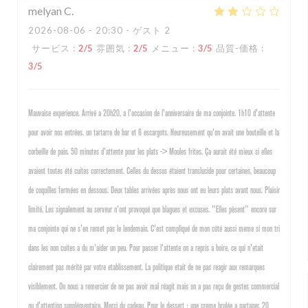
melyan
C
2026-08-06
- 20:30 - ゲスト 2
サービス
:
2
/5
雰囲気
:
2
/5
メニュー
:
3
/5
品質-価格
:
3
/5
Mauvaise experience. Arrivé a 20h20, a l'occasion de l'anniversaire de ma conjointe. 1h10 d'attente
pour avoir nos entrées, un tartarre de bar et 6 escargots. Heureusement qu'on avait une bouteille et la
corbeille de pain. 50 minutes d'attente pour les plats -> Moules frites. Ça aurait été mieux si elles
avaient toutes été cuites correctement. Celles du dessus étaient translucide pour certaines, beaucoup
de coquilles fermées en dessous. Deux tables arrivées après nous ont eu leurs plats avant nous. Plaisir
limité. Les signalement au serveur n'ont provoqué que blagues et excuses. "Elles pèsent" encore sur
ma conjointe qui ne s'en remet pas le lendemain. C'est compliqué de mon côté aussi meme si mon tri
dans les non cuites a du m'aider un peu. Pour passer l'attente on a repris a boire, ce qui n'etait
clairement pas mérité par votre etablissement. La politique etait de ne pas reagir aux remarques
visiblement. On nous a remercier de ne pas avoir mal réagit mais on a pas reçu de gestes commercial
ou d'attention supplémentaire. Merci du cadeau. Pour le dessert : une creme brulée a partager. 20