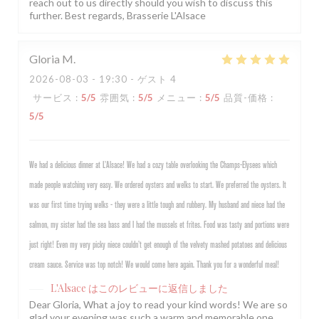
reach out to us directly should you wish to discuss this
further. Best regards, Brasserie L'Alsace
Gloria
M
2026-08-03
- 19:30 - ゲスト 4
サービス
:
5
/5
雰囲気
:
5
/5
メニュー
:
5
/5
品質-価格
:
5
/5
We had a delicious dinner at L’Alsace! We had a cozy table overlooking the Champs-Elysees which
made people watching very easy. We ordered oysters and welks to start. We preferred the oysters. It
was our first time trying welks - they were a little tough and rubbery. My husband and niece had the
salmon, my sister had the sea bass and I had the mussels et frites. Food was tasty and portions were
just right! Even my very picky niece couldn’t get enough of the velvety mashed potatoes and delicious
cream sauce. Service was top notch! We would come here again. Thank you for a wonderful meal!
L'Alsace
はこのレビューに返信しました
Dear Gloria, What a joy to read your kind words! We are so
glad your evening was such a warm and memorable one,