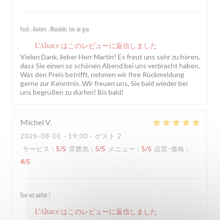
Fisch , Austern , Muscheln, fois de gras
L'Alsace
はこのレビューに返信しました
Vielen Dank, lieber Herr Martin! Es freut uns sehr zu hören,
dass Sie einen so schönen Abend bei uns verbracht haben.
Was den Preis betrifft, nehmen wir Ihre Rückmeldung
gerne zur Kenntnis. Wir freuen uns, Sie bald wieder bei
uns begrüßen zu dürfen! Bis bald!
Michel
V
2026-08-01
- 19:30 - ゲスト 2
サービス
:
5
/5
雰囲気
:
5
/5
メニュー
:
5
/5
品質-価格
:
4
/5
Tout est parfait !
L'Alsace
はこのレビューに返信しました