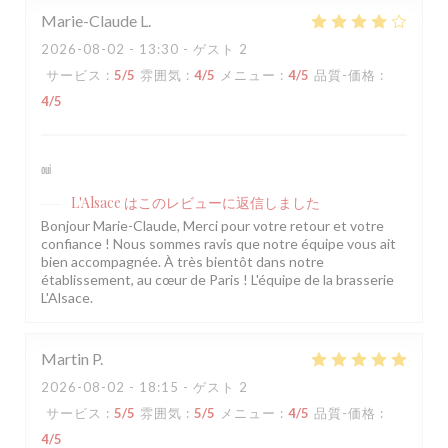
Marie-Claude
L
2026-08-02
- 13:30 - ゲスト 2
サービス
:
5
/5
雰囲気
:
4
/5
メニュー
:
4
/5
品質-価格
:
4
/5
oui
L'Alsace
はこのレビューに返信しました
Bonjour Marie-Claude, Merci pour votre retour et votre
confiance ! Nous sommes ravis que notre équipe vous ait
bien accompagnée. À très bientôt dans notre
établissement, au cœur de Paris ! L'équipe de la brasserie
L'Alsace.
Martin
P
2026-08-02
- 18:15 - ゲスト 2
サービス
:
5
/5
雰囲気
:
5
/5
メニュー
:
4
/5
品質-価格
:
4
/5