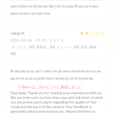
minutes d'attentes mais elle était bonne. Dépité d'avoir mis presque 200 euros pour ce niveau +
pourboire. On aurait du partir après l'entrée.
rakan
B
2026-08-06
- 19:30 - ゲスト 4
サービス
:
3
/5
雰囲気
:
3
/5
メニュー
:
2
/5
品質-価格
:
4
/5
Not really Steak was bad,, wasn’t. It cooked to the right remover asked and even after it was done
again the meat was was not good We ordered 3 and almost got over half the portion back
L'Alsace
はこのレビューに返信しました
Dear Baaj, Thank you for sharing your experience with us.
We are truly sorry to hear that your visit fell short of what
you deserved, particularly regarding the quality of the
steak and the pace of the service. Your feedback is
genuinely valued and we hear you. Please feel free to