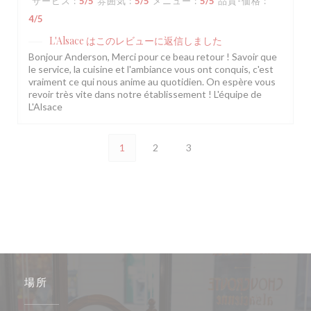
サービス
:
5
/5
雰囲気
:
5
/5
メニュー
:
5
/5
品質-価格
:
4
/5
L'Alsace
はこのレビューに返信しました
Bonjour Anderson, Merci pour ce beau retour ! Savoir que
le service, la cuisine et l'ambiance vous ont conquis, c'est
vraiment ce qui nous anime au quotidien. On espère vous
revoir très vite dans notre établissement ! L'équipe de
L'Alsace
1
2
3
場所