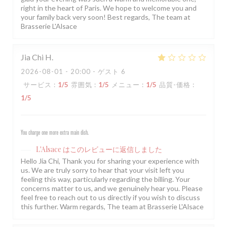
right in the heart of Paris. We hope to welcome you and
your family back very soon! Best regards, The team at
Brasserie L'Alsace
Jia Chi
H
2026-08-01
- 20:00 - ゲスト 6
サービス
:
1
/5
雰囲気
:
1
/5
メニュー
:
1
/5
品質-価格
:
1
/5
You charge one more extra main dish.
L'Alsace
はこのレビューに返信しました
Hello Jia Chi, Thank you for sharing your experience with
us. We are truly sorry to hear that your visit left you
feeling this way, particularly regarding the billing. Your
concerns matter to us, and we genuinely hear you. Please
feel free to reach out to us directly if you wish to discuss
this further. Warm regards, The team at Brasserie L'Alsace