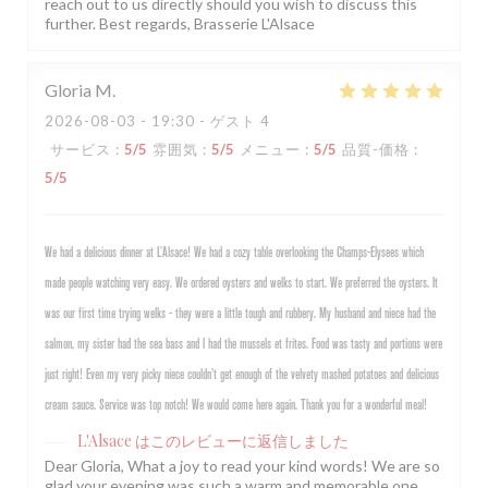
reach out to us directly should you wish to discuss this
further. Best regards, Brasserie L'Alsace
Gloria
M
2026-08-03
- 19:30 - ゲスト 4
サービス
:
5
/5
雰囲気
:
5
/5
メニュー
:
5
/5
品質-価格
:
5
/5
We had a delicious dinner at L’Alsace! We had a cozy table overlooking the Champs-Elysees which
made people watching very easy. We ordered oysters and welks to start. We preferred the oysters. It
was our first time trying welks - they were a little tough and rubbery. My husband and niece had the
salmon, my sister had the sea bass and I had the mussels et frites. Food was tasty and portions were
just right! Even my very picky niece couldn’t get enough of the velvety mashed potatoes and delicious
cream sauce. Service was top notch! We would come here again. Thank you for a wonderful meal!
L'Alsace
はこのレビューに返信しました
Dear Gloria, What a joy to read your kind words! We are so
glad your evening was such a warm and memorable one,