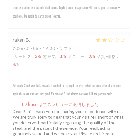
minutes d'attentes mais elle était bonne. Dépité d'avoir mis presque 200 euros pour ce niveau +
pourboire. On aurait du partir après l'entrée.
rakan
B
2026-08-06
- 19:30 - ゲスト 4
サービス
:
3
/5
雰囲気
:
3
/5
メニュー
:
2
/5
品質-価格
:
4
/5
Not really Steak was bad,, wasn’t. It cooked to the right remover asked and even after it was done
again the meat was was not good We ordered 3 and almost got over half the portion back
L'Alsace
はこのレビューに返信しました
Dear Baaj, Thank you for sharing your experience with us.
We are truly sorry to hear that your visit fell short of what
you deserved, particularly regarding the quality of the
steak and the pace of the service. Your feedback is
genuinely valued and we hear you. Please feel free to