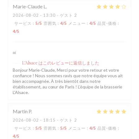
Marie-Claude
L
2026-08-02
- 13:30 - ゲスト 2
サービス
:
5
/5
雰囲気
:
4
/5
メニュー
:
4
/5
品質-価格
:
4
/5
oui
L'Alsace
はこのレビューに返信しました
Bonjour Marie-Claude, Merci pour votre retour et votre
confiance ! Nous sommes ravis que notre équipe vous ait
bien accompagnée. À très bientôt dans notre
établissement, au cœur de Paris ! L'équipe de la brasserie
L'Alsace.
Martin
P
2026-08-02
- 18:15 - ゲスト 2
サービス
:
5
/5
雰囲気
:
5
/5
メニュー
:
4
/5
品質-価格
:
4
/5