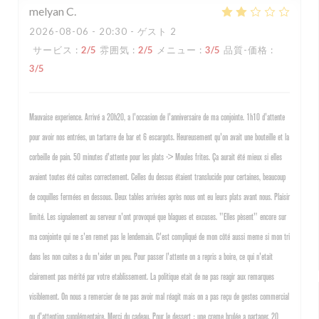
melyan
C
2026-08-06
- 20:30 - ゲスト 2
サービス
:
2
/5
雰囲気
:
2
/5
メニュー
:
3
/5
品質-価格
:
3
/5
Mauvaise experience. Arrivé a 20h20, a l'occasion de l'anniversaire de ma conjointe. 1h10 d'attente
pour avoir nos entrées, un tartarre de bar et 6 escargots. Heureusement qu'on avait une bouteille et la
corbeille de pain. 50 minutes d'attente pour les plats -> Moules frites. Ça aurait été mieux si elles
avaient toutes été cuites correctement. Celles du dessus étaient translucide pour certaines, beaucoup
de coquilles fermées en dessous. Deux tables arrivées après nous ont eu leurs plats avant nous. Plaisir
limité. Les signalement au serveur n'ont provoqué que blagues et excuses. "Elles pèsent" encore sur
ma conjointe qui ne s'en remet pas le lendemain. C'est compliqué de mon côté aussi meme si mon tri
dans les non cuites a du m'aider un peu. Pour passer l'attente on a repris a boire, ce qui n'etait
clairement pas mérité par votre etablissement. La politique etait de ne pas reagir aux remarques
visiblement. On nous a remercier de ne pas avoir mal réagit mais on a pas reçu de gestes commercial
ou d'attention supplémentaire. Merci du cadeau. Pour le dessert : une creme brulée a partager. 20