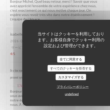
Bonjour Michel, Quel beau retour, merci ! Savoir que vous
avez apprécié l'ensemble de votre expérience chez nous,
c'est exactement ce qui nous motive chaque jour. On
espère vous revoir très vite dans notre établissement !
L'équipe de L'Alsace
当サイトはクッキーを利用しており
isabelle
M
ます。お客様自身でクッキー利用の
2026-07-30
- 19:30 - ゲスト 4
設定および管理ができます。
サービス
:
5
/5
雰囲気
:
5
/5
メニュー
:
4
/5
品質-価格
:
4
/5
全てに同意する
すべてのクッキーを拒否する
On a bien mangé, bon rapport qualité prix pour les champs, très bel emplacement, peu d attente,
カスタマイズする
personnel sympathique et efficace.
L'Alsace
はこのレビューに返信しました
プライバシーポリシー
Bonjour Isabelle, Merci pour ce beau retour ! Savoir que
undefined
vous avez passé un bon moment près des Champs et que
notre équipe a été à la hauteur, c'est une vraie fierté pour
nous. À très bientôt ! L'équipe de L'Alsace