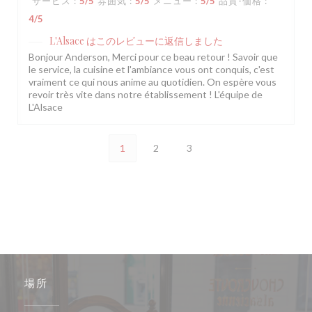
サービス
:
5
/5
雰囲気
:
5
/5
メニュー
:
5
/5
品質-価格
:
4
/5
L'Alsace
はこのレビューに返信しました
Bonjour Anderson, Merci pour ce beau retour ! Savoir que
le service, la cuisine et l'ambiance vous ont conquis, c'est
vraiment ce qui nous anime au quotidien. On espère vous
revoir très vite dans notre établissement ! L'équipe de
L'Alsace
1
2
3
場所