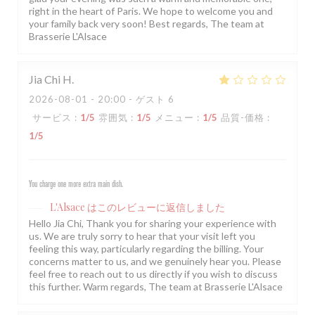
right in the heart of Paris. We hope to welcome you and
your family back very soon! Best regards, The team at
Brasserie L'Alsace
Jia Chi
H
2026-08-01
- 20:00 - ゲスト 6
サービス
:
1
/5
雰囲気
:
1
/5
メニュー
:
1
/5
品質-価格
:
1
/5
You charge one more extra main dish.
L'Alsace
はこのレビューに返信しました
Hello Jia Chi, Thank you for sharing your experience with
us. We are truly sorry to hear that your visit left you
feeling this way, particularly regarding the billing. Your
concerns matter to us, and we genuinely hear you. Please
feel free to reach out to us directly if you wish to discuss
this further. Warm regards, The team at Brasserie L'Alsace