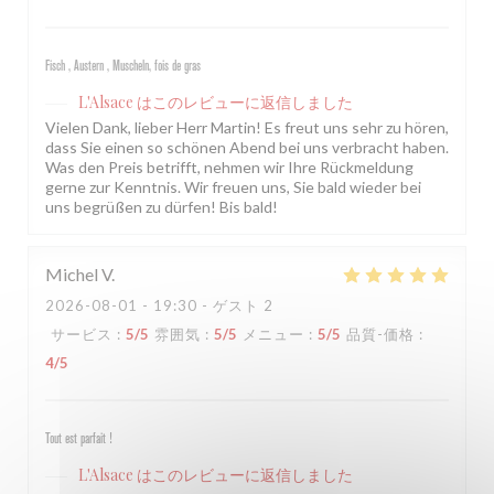
Fisch , Austern , Muscheln, fois de gras
L'Alsace
はこのレビューに返信しました
Vielen Dank, lieber Herr Martin! Es freut uns sehr zu hören,
dass Sie einen so schönen Abend bei uns verbracht haben.
Was den Preis betrifft, nehmen wir Ihre Rückmeldung
gerne zur Kenntnis. Wir freuen uns, Sie bald wieder bei
uns begrüßen zu dürfen! Bis bald!
Michel
V
2026-08-01
- 19:30 - ゲスト 2
サービス
:
5
/5
雰囲気
:
5
/5
メニュー
:
5
/5
品質-価格
:
4
/5
Tout est parfait !
L'Alsace
はこのレビューに返信しました