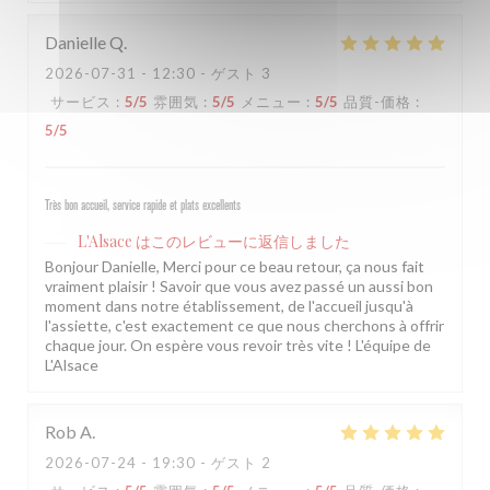
Danielle
Q
2026-07-31
- 12:30 - ゲスト 3
サービス
:
5
/5
雰囲気
:
5
/5
メニュー
:
5
/5
品質-価格
:
5
/5
Très bon accueil, service rapide et plats excellents
L'Alsace
はこのレビューに返信しました
Bonjour Danielle, Merci pour ce beau retour, ça nous fait
vraiment plaisir ! Savoir que vous avez passé un aussi bon
moment dans notre établissement, de l'accueil jusqu'à
l'assiette, c'est exactement ce que nous cherchons à offrir
chaque jour. On espère vous revoir très vite ! L'équipe de
L'Alsace
Rob
A
2026-07-24
- 19:30 - ゲスト 2