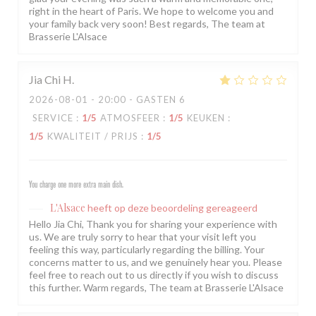
right in the heart of Paris. We hope to welcome you and
your family back very soon! Best regards, The team at
Brasserie L'Alsace
Jia Chi
H
2026-08-01
- 20:00 - GASTEN 6
SERVICE
:
1
/5
ATMOSFEER
:
1
/5
KEUKEN
:
1
/5
KWALITEIT / PRIJS
:
1
/5
You charge one more extra main dish.
L'Alsace
heeft op deze beoordeling gereageerd
Hello Jia Chi, Thank you for sharing your experience with
us. We are truly sorry to hear that your visit left you
feeling this way, particularly regarding the billing. Your
concerns matter to us, and we genuinely hear you. Please
feel free to reach out to us directly if you wish to discuss
this further. Warm regards, The team at Brasserie L'Alsace