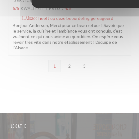
SERVICE
:
5
/5
ATMOSFEER
:
5
/5
KEUKEN
:
5
/5
KWALITEIT / PRIJS
:
4
/5
L'Alsace
heeft op deze beoordeling gereageerd
Bonjour Anderson, Merci pour ce beau retour ! Savoir que
le service, la cuisine et l'ambiance vous ont conquis, c'est
vraiment ce qui nous anime au quotidien. On espère vous
revoir très vite dans notre établissement ! L'équipe de
L'Alsace
1
2
3
LOCATIE