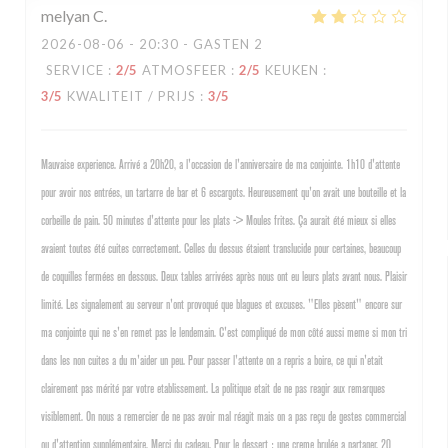
melyan
C
2026-08-06
- 20:30 - GASTEN 2
SERVICE
:
2
/5
ATMOSFEER
:
2
/5
KEUKEN
:
3
/5
KWALITEIT / PRIJS
:
3
/5
Mauvaise experience. Arrivé a 20h20, a l'occasion de l'anniversaire de ma conjointe. 1h10 d'attente
pour avoir nos entrées, un tartarre de bar et 6 escargots. Heureusement qu'on avait une bouteille et la
corbeille de pain. 50 minutes d'attente pour les plats -> Moules frites. Ça aurait été mieux si elles
avaient toutes été cuites correctement. Celles du dessus étaient translucide pour certaines, beaucoup
de coquilles fermées en dessous. Deux tables arrivées après nous ont eu leurs plats avant nous. Plaisir
limité. Les signalement au serveur n'ont provoqué que blagues et excuses. "Elles pèsent" encore sur
ma conjointe qui ne s'en remet pas le lendemain. C'est compliqué de mon côté aussi meme si mon tri
dans les non cuites a du m'aider un peu. Pour passer l'attente on a repris a boire, ce qui n'etait
clairement pas mérité par votre etablissement. La politique etait de ne pas reagir aux remarques
visiblement. On nous a remercier de ne pas avoir mal réagit mais on a pas reçu de gestes commercial
ou d'attention supplémentaire. Merci du cadeau. Pour le dessert : une creme brulée a partager. 20