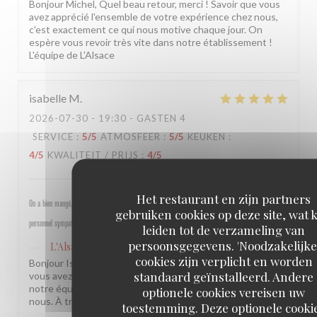
Bonjour Michel, Quel beau retour, merci ! Savoir que vous
avez apprécié l'ensemble de votre expérience chez nous,
c'est exactement ce qui nous motive chaque jour. On
espère vous revoir très vite dans notre établissement !
L'équipe de L'Alsace
isabelle
M
2026-07-30
- 19:30 - GASTEN 4
SERVICE
:
5
/5
ATMOSFEER
:
5
/5
KEUKEN
:
4
/5
KWALITEIT / PRIJS
:
4
/5
Het restaurant en zijn partners
On a bien mangé, bon rapport qualité prix pour les champs, très bel emplacement, peu d attente,
gebruiken cookies op deze site, wat 
personnel sympathique et efficace.
leiden tot de verzameling van
persoonsgegevens. 'Noodzakelijke
L'Alsace
heeft op deze beoordeling gereageerd
cookies zijn verplicht en worden
Bonjour Isabelle, Merci pour ce beau retour ! Savoir que
standaard geïnstalleerd. Andere
vous avez passé un bon moment près des Champs et que
notre équipe a été à la hauteur, c'est une vraie fierté pour
optionele cookies vereisen uw
nous. À très bientôt ! L'équipe de L'Alsace
toestemming. Deze optionele cooki