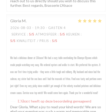
reach out to us directly should you wish to discuss this
further. Best regards, Brasserie L'Alsace
Gloria
M
2026-08-03
- 19:30 - GASTEN 4
SERVICE
:
5
/5
ATMOSFEER
:
5
/5
KEUKEN
:
5
/5
KWALITEIT / PRIJS
:
5
/5
We had a delicious dinner at L’Alsace! We had a cozy table overlooking the Champs-Elysees which
made people watching very easy. We ordered oysters and welks to start. We preferred the oysters. It
was our first time trying welks - they were a little tough and rubbery. My husband and niece had the
salmon, my sister had the sea bass and I had the mussels et frites. Food was tasty and portions were
just right! Even my very picky niece couldn’t get enough of the velvety mashed potatoes and delicious
cream sauce. Service was top notch! We would come here again. Thank you for a wonderful meal!
L'Alsace
heeft op deze beoordeling gereageerd
Dear Gloria, What a joy to read your kind words! We are so
glad your evening was such a warm and memorable one,