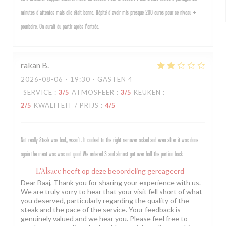
minutes d'attentes mais elle était bonne. Dépité d'avoir mis presque 200 euros pour ce niveau +
pourboire. On aurait du partir après l'entrée.
rakan
B
2026-08-06
- 19:30 - GASTEN 4
SERVICE
:
3
/5
ATMOSFEER
:
3
/5
KEUKEN
:
2
/5
KWALITEIT / PRIJS
:
4
/5
Not really Steak was bad,, wasn’t. It cooked to the right remover asked and even after it was done
again the meat was was not good We ordered 3 and almost got over half the portion back
L'Alsace
heeft op deze beoordeling gereageerd
Dear Baaj, Thank you for sharing your experience with us.
We are truly sorry to hear that your visit fell short of what
you deserved, particularly regarding the quality of the
steak and the pace of the service. Your feedback is
genuinely valued and we hear you. Please feel free to