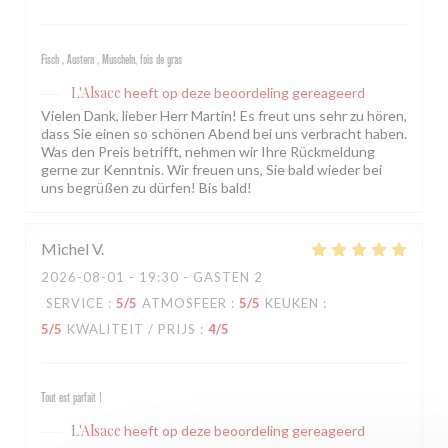
Fisch , Austern , Muscheln, fois de gras
L'Alsace
heeft op deze beoordeling gereageerd
Vielen Dank, lieber Herr Martin! Es freut uns sehr zu hören,
dass Sie einen so schönen Abend bei uns verbracht haben.
Was den Preis betrifft, nehmen wir Ihre Rückmeldung
gerne zur Kenntnis. Wir freuen uns, Sie bald wieder bei
uns begrüßen zu dürfen! Bis bald!
Michel
V
2026-08-01
- 19:30 - GASTEN 2
SERVICE
:
5
/5
ATMOSFEER
:
5
/5
KEUKEN
:
5
/5
KWALITEIT / PRIJS
:
4
/5
Tout est parfait !
L'Alsace
heeft op deze beoordeling gereageerd