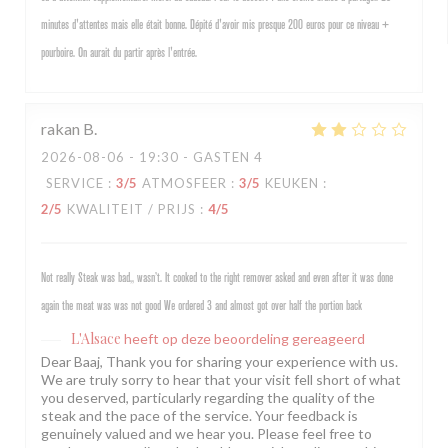
minutes d'attentes mais elle était bonne. Dépité d'avoir mis presque 200 euros pour ce niveau +
pourboire. On aurait du partir après l'entrée.
rakan
B
2026-08-06
- 19:30 - GASTEN 4
SERVICE
:
3
/5
ATMOSFEER
:
3
/5
KEUKEN
:
2
/5
KWALITEIT / PRIJS
:
4
/5
Not really Steak was bad,, wasn’t. It cooked to the right remover asked and even after it was done
again the meat was was not good We ordered 3 and almost got over half the portion back
L'Alsace
heeft op deze beoordeling gereageerd
Dear Baaj, Thank you for sharing your experience with us.
We are truly sorry to hear that your visit fell short of what
you deserved, particularly regarding the quality of the
steak and the pace of the service. Your feedback is
genuinely valued and we hear you. Please feel free to