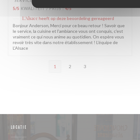
SERVICE
:
5
/5
ATMOSFEER
:
5
/5
KEUKEN
:
5
/5
KWALITEIT / PRIJS
:
4
/5
L'Alsace
heeft op deze beoordeling gereageerd
Bonjour Anderson, Merci pour ce beau retour ! Savoir que
le service, la cuisine et l'ambiance vous ont conquis, c'est
vraiment ce qui nous anime au quotidien. On espère vous
revoir très vite dans notre établissement ! L'équipe de
L'Alsace
1
2
3
LOCATIE