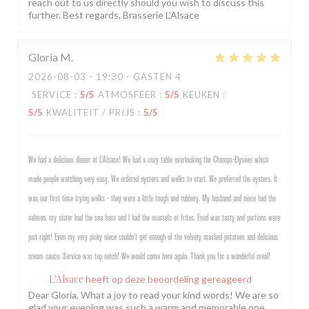
reach out to us directly should you wish to discuss this
further. Best regards, Brasserie L'Alsace
Gloria
M
2026-08-03
- 19:30 - GASTEN 4
SERVICE
:
5
/5
ATMOSFEER
:
5
/5
KEUKEN
:
5
/5
KWALITEIT / PRIJS
:
5
/5
We had a delicious dinner at L’Alsace! We had a cozy table overlooking the Champs-Elysees which
made people watching very easy. We ordered oysters and welks to start. We preferred the oysters. It
was our first time trying welks - they were a little tough and rubbery. My husband and niece had the
salmon, my sister had the sea bass and I had the mussels et frites. Food was tasty and portions were
just right! Even my very picky niece couldn’t get enough of the velvety mashed potatoes and delicious
cream sauce. Service was top notch! We would come here again. Thank you for a wonderful meal!
L'Alsace
heeft op deze beoordeling gereageerd
Dear Gloria, What a joy to read your kind words! We are so
glad your evening was such a warm and memorable one,