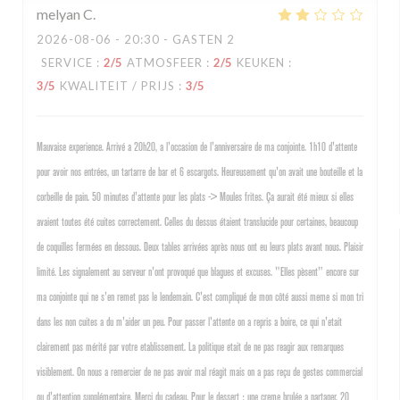
melyan
C
2026-08-06
- 20:30 - GASTEN 2
SERVICE
:
2
/5
ATMOSFEER
:
2
/5
KEUKEN
:
3
/5
KWALITEIT / PRIJS
:
3
/5
Mauvaise experience. Arrivé a 20h20, a l'occasion de l'anniversaire de ma conjointe. 1h10 d'attente
pour avoir nos entrées, un tartarre de bar et 6 escargots. Heureusement qu'on avait une bouteille et la
corbeille de pain. 50 minutes d'attente pour les plats -> Moules frites. Ça aurait été mieux si elles
avaient toutes été cuites correctement. Celles du dessus étaient translucide pour certaines, beaucoup
de coquilles fermées en dessous. Deux tables arrivées après nous ont eu leurs plats avant nous. Plaisir
limité. Les signalement au serveur n'ont provoqué que blagues et excuses. "Elles pèsent" encore sur
ma conjointe qui ne s'en remet pas le lendemain. C'est compliqué de mon côté aussi meme si mon tri
dans les non cuites a du m'aider un peu. Pour passer l'attente on a repris a boire, ce qui n'etait
clairement pas mérité par votre etablissement. La politique etait de ne pas reagir aux remarques
visiblement. On nous a remercier de ne pas avoir mal réagit mais on a pas reçu de gestes commercial
ou d'attention supplémentaire. Merci du cadeau. Pour le dessert : une creme brulée a partager. 20