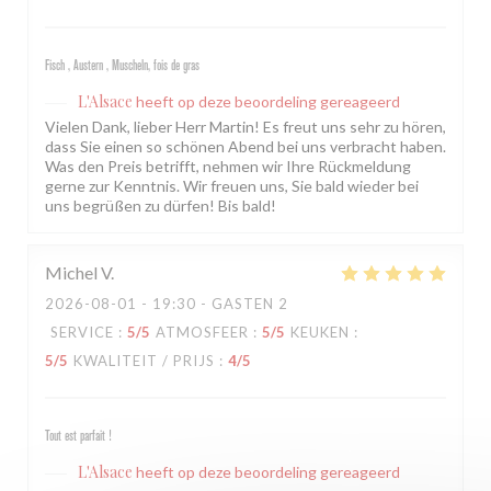
Fisch , Austern , Muscheln, fois de gras
L'Alsace
heeft op deze beoordeling gereageerd
Vielen Dank, lieber Herr Martin! Es freut uns sehr zu hören,
dass Sie einen so schönen Abend bei uns verbracht haben.
Was den Preis betrifft, nehmen wir Ihre Rückmeldung
gerne zur Kenntnis. Wir freuen uns, Sie bald wieder bei
uns begrüßen zu dürfen! Bis bald!
Michel
V
2026-08-01
- 19:30 - GASTEN 2
SERVICE
:
5
/5
ATMOSFEER
:
5
/5
KEUKEN
:
5
/5
KWALITEIT / PRIJS
:
4
/5
Tout est parfait !
L'Alsace
heeft op deze beoordeling gereageerd