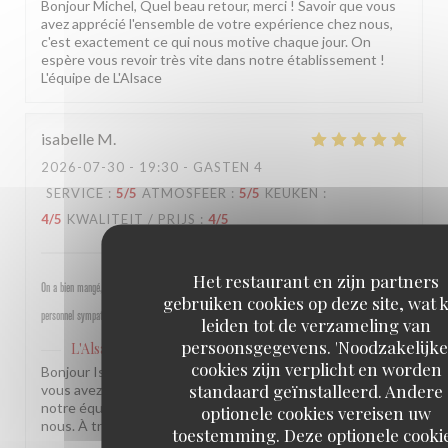
Bonjour Michel, Quel beau retour, merci ! Savoir que vous
avez apprécié l'ensemble de votre expérience chez nous,
c'est exactement ce qui nous motive chaque jour. On
espère vous revoir très vite dans notre établissement !
L'équipe de L'Alsace
isabelle
M
2026-07-30
- 19:30 - GASTEN 4
SERVICE
:
5
/5
ATMOSFEER
:
5
/5
KEUKEN
:
4
/5
KWALITEIT / PRIJS
:
4
/5
Het restaurant en zijn partners
On a bien mangé, bon rapport qualité prix pour les champs, très bel emplacement, peu d attente,
gebruiken cookies op deze site, wat 
personnel sympathique et efficace.
leiden tot de verzameling van
persoonsgegevens. 'Noodzakelijke
L'Alsace
heeft op deze beoordeling gereageerd
cookies zijn verplicht en worden
Bonjour Isabelle, Merci pour ce beau retour ! Savoir que
standaard geïnstalleerd. Andere
vous avez passé un bon moment près des Champs et que
notre équipe a été à la hauteur, c'est une vraie fierté pour
optionele cookies vereisen uw
nous. À très bientôt ! L'équipe de L'Alsace
toestemming. Deze optionele cooki