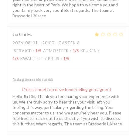
right in the heart of Paris. We hope to welcome you and
your family back very soon! Best regards, The team at
Brasserie L'Alsace
Jia Chi
H
2026-08-01
- 20:00 - GASTEN 6
SERVICE
:
1
/5
ATMOSFEER
:
1
/5
KEUKEN
:
1
/5
KWALITEIT / PRIJS
:
1
/5
You charge one more extra main dish.
L'Alsace
heeft op deze beoordeling gereageerd
Hello Jia Chi, Thank you for sharing your experience with
us. We are truly sorry to hear that your visit left you
feeling this way, particularly regarding the billing. Your
concerns matter to us, and we genuinely hear you. Please
feel free to reach out to us directly if you wish to discuss
this further. Warm regards, The team at Brasserie L'Alsace