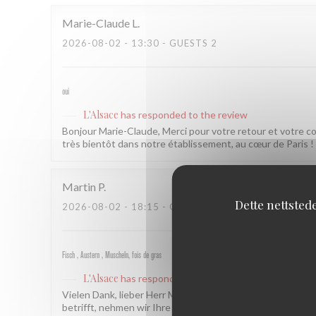
Marie-Claude
L
2026-08-02
- 13:30 - GUESTS 2
oui
L'Alsace
has responded to the review
Bonjour Marie-Claude, Merci pour votre retour et votre 
très bientôt dans notre établissement, au cœur de Paris ! L
Martin
P
Dette nettsted
2026-08-02
- 18:15 - GUESTS 2
Fisch , Austern , Muscheln, fois de gras
L'Alsace
has responded to the review
Vielen Dank, lieber Herr Martin! Es freut uns sehr zu hör
betrifft, nehmen wir Ihre Rückmeldung gerne zur Kenntnis.