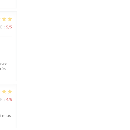
CE
:
5
/5
otre
très
CE
:
4
/5
ui nous