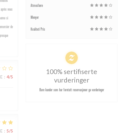
minutes
Atmosfære
s après nous
Menyer
 meme si
remercier de
Kvalitet/Pris
 presque
100% sertifiserte
CE
:
4
/5
vurderinger
Bare kunder som har foretatt reservasjoner ga vurderinger
CE
:
5
/5