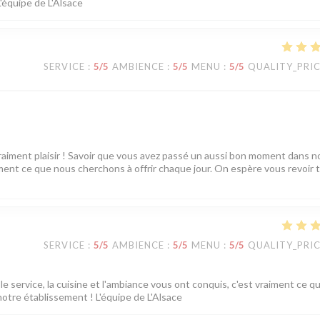
L'équipe de L'Alsace
SERVICE
:
5
/5
AMBIENCE
:
5
/5
MENU
:
5
/5
QUALITY_PRI
vraiment plaisir ! Savoir que vous avez passé un aussi bon moment dans n
tement ce que nous cherchons à offrir chaque jour. On espère vous revoir 
SERVICE
:
5
/5
AMBIENCE
:
5
/5
MENU
:
5
/5
QUALITY_PRI
e service, la cuisine et l'ambiance vous ont conquis, c'est vraiment ce q
notre établissement ! L'équipe de L'Alsace