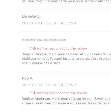
hauteur, c'est une vraie fierté pour nous. À très bientôt ! 
Danielle
Q
2026-07-31
- 12:30 - GUESTS 3
Très bon accueil, service rapide et plats excellents
L'Alsace
has responded to the review
Bonjour Danielle, Merci pour ce beau retour, ça nous fait 
établissement, de l'accueil jusqu'à l'assiette, c'est exac
vite ! L'équipe de L'Alsace
Rob
A
2026-07-24
- 19:30 - GUESTS 2
L'Alsace
has responded to the review
Bonjour Anderson, Merci pour ce beau retour ! Savoir que l
anime au quotidien. On espère vous revoir très vite dans 