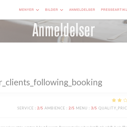
MENYER
BILDER
ANMELDELSER
PRESSEARTIK
Anmeldelser
_clients_following_booking
SERVICE
:
2
/5
AMBIENCE
:
2
/5
MENU
:
3
/5
QUALITY_PRI