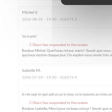
Michel
V
2026-08-01
- 19:30 - GUESTS 2
Tout est parfait !
L'Alsace
has responded to the review
Bonjour Michel, Quel beau retour, merci ! Savoir que vous
qui nous motive chaque jour. On espère vous revoir très v
isabelle
M
2026-07-30
- 19:30 - GUESTS 4
On a bien mangé, bon rapport qualité prix pour les champs, très bel emplacement, peu d attente, per
L'Alsace
has responded to the review
Bonjour Isabelle, Merci pour ce beau retour ! Savoir que