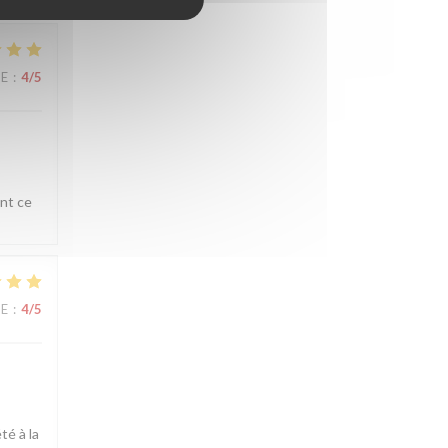
CE
:
4
/5
ent ce
CE
:
4
/5
té à la