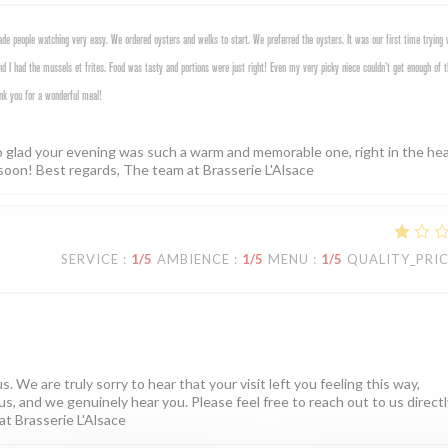
e people watching very easy. We ordered oysters and welks to start. We preferred the oysters. It was our first time trying 
d I had the mussels et frites. Food was tasty and portions were just right! Even my very picky niece couldn’t get enough of t
nk you for a wonderful meal!
o glad your evening was such a warm and memorable one, right in the hea
soon! Best regards, The team at Brasserie L'Alsace
SERVICE
:
1
/5
AMBIENCE
:
1
/5
MENU
:
1
/5
QUALITY_PRI
. We are truly sorry to hear that your visit left you feeling this way,
us, and we genuinely hear you. Please feel free to reach out to us directly
at Brasserie L'Alsace