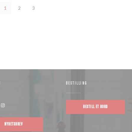
1
2
3
S
BESTILLING
BESTILL ET BORD
(åpner i et nytt vindu))
Instagram ((åpner i et nytt vindu))
NYHETSBREV