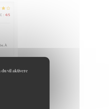
CE
:
4
/5
ée. À
du vil aktivere
CE
:
4
/5
reis