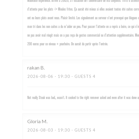
Mauvaise experience. Arrivé a 20h20, a l'occasion de l'anniversaire de ma conjointe. 1h10 d'attente 
d'attente pour les plats -> Moules frites. Ça aurait été mieux si elles avaient toutes été cuites cor
ont eu leurs plats avant nous. Plaisir limité. Les signalement au serveur n'ont provoqué que blagu
mon tri dans les non cuites a du m'aider un peu. Pour passer l'attente on a repris a boire, ce qui n'
ne pas avoir mal réagit mais on a pas reçu de gestes commercial ou d'attention supplémentaire. Merc
200 euros pour ce niveau + pourboire. On aurait du partir après l'entrée.
rakan
B
2026-08-06
- 19:30 - GUESTS 4
Not really Steak was bad,, wasn’t. It cooked to the right remover asked and even after it was done
Gloria
M
2026-08-03
- 19:30 - GUESTS 4