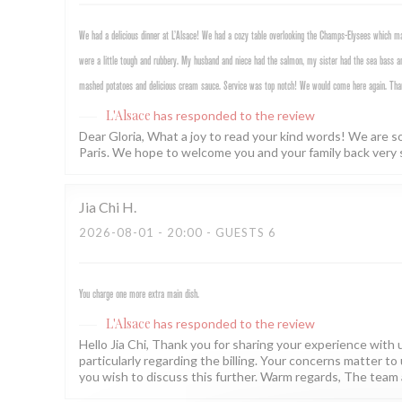
We had a delicious dinner at L’Alsace! We had a cozy table overlooking the Champs-Elysees which mad
were a little tough and rubbery. My husband and niece had the salmon, my sister had the sea bass an
mashed potatoes and delicious cream sauce. Service was top notch! We would come here again. Tha
L'Alsace
has responded to the review
Dear Gloria, What a joy to read your kind words! We are s
Paris. We hope to welcome you and your family back very 
Jia Chi
H
2026-08-01
- 20:00 - GUESTS 6
You charge one more extra main dish.
L'Alsace
has responded to the review
Hello Jia Chi, Thank you for sharing your experience with us
particularly regarding the billing. Your concerns matter to 
you wish to discuss this further. Warm regards, The team 