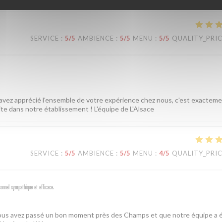
SERVICE
:
5
/5
AMBIENCE
:
5
/5
MENU
:
5
/5
QUALITY_PRI
 avez apprécié l'ensemble de votre expérience chez nous, c'est exactem
ite dans notre établissement ! L'équipe de L'Alsace
SERVICE
:
5
/5
AMBIENCE
:
5
/5
MENU
:
4
/5
QUALITY_PRI
sonnel sympathique et efficace.
 vous avez passé un bon moment près des Champs et que notre équipe a é