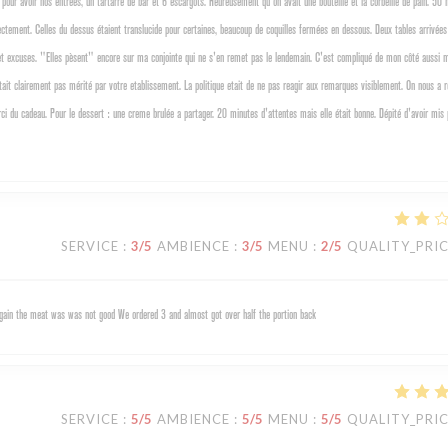
pour avoir nos entrées, un tartarre de bar et 6 escargots. Heureusement qu'on avait une bouteille et la corbeille de pain. 50 
rectement. Celles du dessus étaient translucide pour certaines, beaucoup de coquilles fermées en dessous. Deux tables arrivée
es et excuses. "Elles pèsent" encore sur ma conjointe qui ne s'en remet pas le lendemain. C'est compliqué de mon côté aussi
etait clairement pas mérité par votre etablissement. La politique etait de ne pas reagir aux remarques visiblement. On nous a 
i du cadeau. Pour le dessert : une creme brulée a partager. 20 minutes d'attentes mais elle était bonne. Dépité d'avoir mis
SERVICE
:
3
/5
AMBIENCE
:
3
/5
MENU
:
2
/5
QUALITY_PRI
 again the meat was was not good We ordered 3 and almost got over half the portion back
SERVICE
:
5
/5
AMBIENCE
:
5
/5
MENU
:
5
/5
QUALITY_PRI