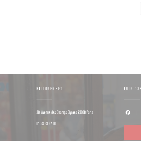
BELIGGENHET
FØLG OS
((åpner i et nytt vindu))
39, Avenue des Champs Elysées 75008 Paris
Facebook (
01 53 93 97 00