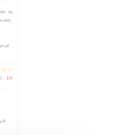
welks - they
he velvety
rt of
CE
:
1
/5
 if