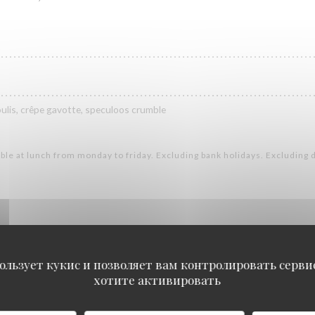
coulis, crêpe gavotte, speculoos crumble
ble at lunch from monday to friday. Excluding bank holidays. Excluding 
ользует кукис и позволяет вам контролировать серв
хотите активировать
Food