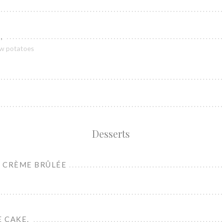
,
ew potatoes
Desserts
 CRÈME BRÛLÉE
 CAKE,