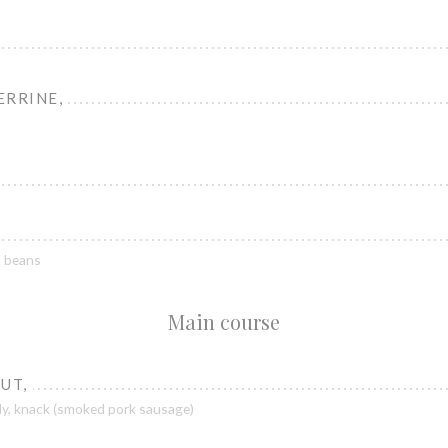
ERRINE,
n beans
Main course
UT,
lly, knack (smoked pork sausage)