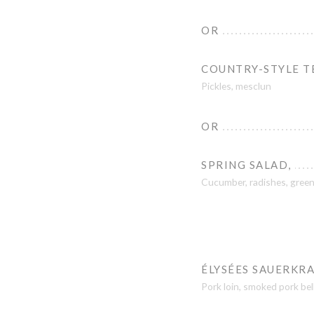
OR
COUNTRY-STYLE T
Pickles, mesclun
OR
SPRING SALAD,
Cucumber, radishes, gree
ÉLYSÉES SAUERKRA
Pork loin, smoked pork be