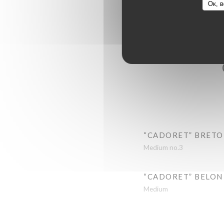
Ок, в
“CADORET” BRETO
Medium no.3
“CADORET” BELON
Medium