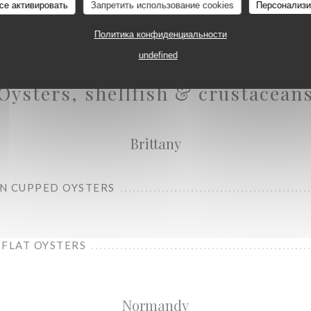
се активировать
Запретить использование cookies
Персонализи
Политика конфиденциальности
undefined
Oysters, shellfish & crustacean
Brittany
N CUPPED OYSTERS
 FLAT OYSTERS
Normandy