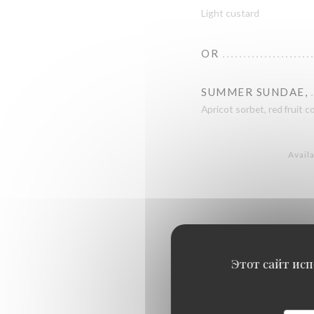
Light custard
OR
SUMMER SUNDAE,
Apricot sorbet, red fruit 
Availa
Этот сайт исп