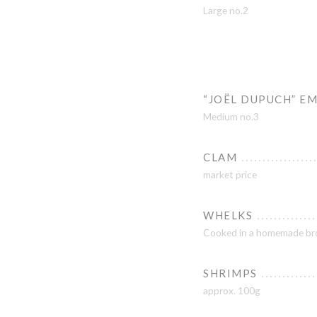
Large no.2
“JOËL DUPUCH” EM
Medium no.3
CLAM
market price
WHELKS
Cooked in a homemade bro
SHRIMPS
approx. 100g