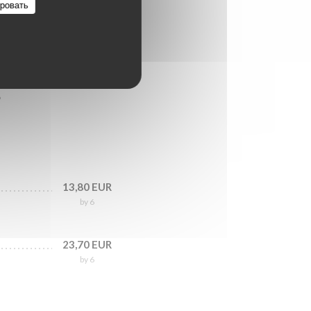
ровать
s
13,80 EUR
by 6
23,70 EUR
by 6