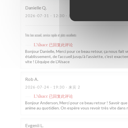
Danielle
Q
2026-07-31
- 12:30 - 来宾 3
Très bon accueil, service rapide et plats excellents
L'Alsace
已回复此评论
Bonjour Danielle, Merci pour ce beau retour, ça nous fait 
établissement, de l'accueil jusqu'à l'assiette, c'est exac
vite ! L'équipe de L'Alsace
Rob
A
2026-07-24
- 19:30 - 来宾 2
L'Alsace
已回复此评论
Bonjour Anderson, Merci pour ce beau retour ! Savoir que l
anime au quotidien. On espère vous revoir très vite dans 
Evgenii
L