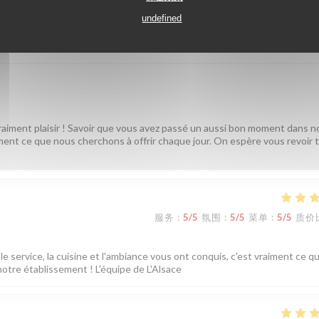
undefined
服务
:
5
/5
氛围
:
5
/5
菜单
:
5
/5
质价
vraiment plaisir ! Savoir que vous avez passé un aussi bon moment dans n
tement ce que nous cherchons à offrir chaque jour. On espère vous revoir 
服务
:
5
/5
氛围
:
5
/5
菜单
:
5
/5
质价
e service, la cuisine et l'ambiance vous ont conquis, c'est vraiment ce q
notre établissement ! L'équipe de L'Alsace