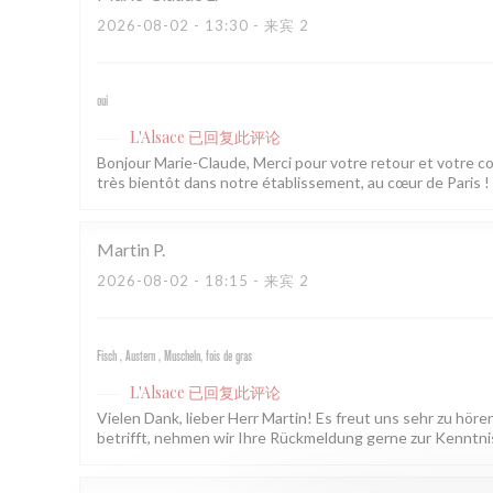
2026-08-02
- 13:30 - 来宾 2
oui
L'Alsace
已回复此评论
Bonjour Marie-Claude, Merci pour votre retour et votre 
très bientôt dans notre établissement, au cœur de Paris ! L
Martin
P
2026-08-02
- 18:15 - 来宾 2
Fisch , Austern , Muscheln, fois de gras
L'Alsace
已回复此评论
Vielen Dank, lieber Herr Martin! Es freut uns sehr zu hör
betrifft, nehmen wir Ihre Rückmeldung gerne zur Kenntnis.