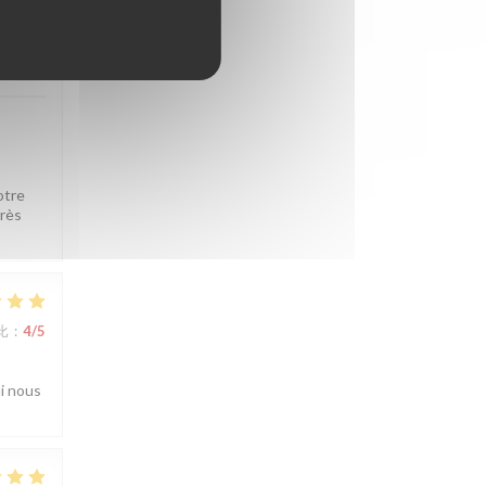
比
:
5
/5
otre
très
比
:
4
/5
ui nous