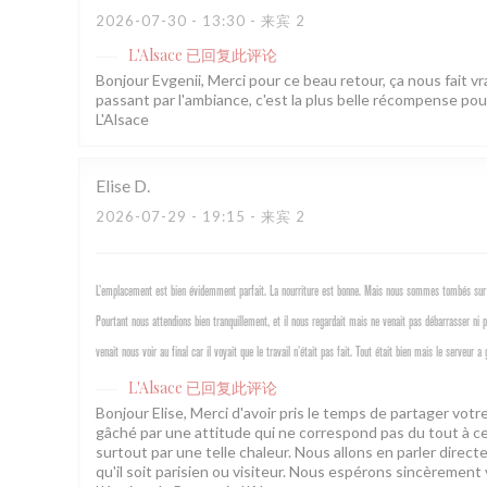
2026-07-30
- 13:30 - 来宾 2
L'Alsace
已回复此评论
Bonjour Evgenii, Merci pour ce beau retour, ça nous fait vra
passant par l'ambiance, c'est la plus belle récompense pou
L'Alsace
Elise
D
2026-07-29
- 19:15 - 来宾 2
L’emplacement est bien évidemment parfait. La nourriture est bonne. Mais nous sommes tombés sur 
Pourtant nous attendions bien tranquillement, et il nous regardait mais ne venait pas débarrasser ni
venait nous voir au final car il voyait que le travail n’était pas fait. Tout était bien mais le serve
L'Alsace
已回复此评论
Bonjour Elise, Merci d'avoir pris le temps de partager vo
gâché par une attitude qui ne correspond pas du tout à ce
surtout par une telle chaleur. Nous allons en parler direc
qu'il soit parisien ou visiteur. Nous espérons sincèrement