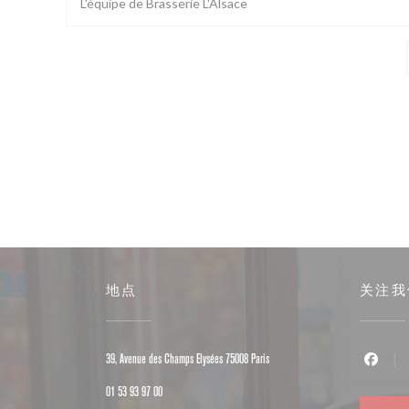
L'équipe de Brasserie L'Alsace
地点
关注我
((在新窗口中打开))
39, Avenue des Champs Elysées 75008 Paris
Faceb
01 53 93 97 00