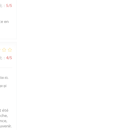
比
:
5
/5
tte en
比
:
4
/5
ion etc.
gue qui
t été
uche,
ance,
uvenir.