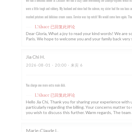
We had a delicious dinner at L’Alsace! We had a cozy table overlooking the Champs-Elysees which mad
were a little tough and rubbery. My husband and niece had the salmon, my sister had the sea bass an
mashed potatoes and delicious cream sauce. Service was top notch! We would come here again. Tha
L'Alsace
已回复此评论
Dear Gloria, What a joy to read your kind words! We are s
Paris. We hope to welcome you and your family back very 
Jia Chi
H
2026-08-01
- 20:00 - 来宾 6
You charge one more extra main dish.
L'Alsace
已回复此评论
Hello Jia Chi, Thank you for sharing your experience with us
particularly regarding the billing. Your concerns matter to 
you wish to discuss this further. Warm regards, The team 
Marie-Claude
L