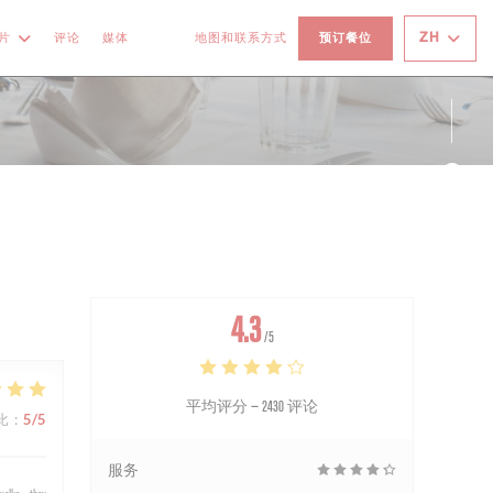
ZH
片
评论
媒体
地图和联系方式
预订餐位
((在新窗口中打开))
((在新窗口中打开))
Fac
Ins
4.3
/5
平均评分 —
2430 评论
比
:
5
/5
服务