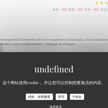
服务
:
5
/5
氛围
:
5
/5
菜单
:
5
/5
质价
 avez apprécié l'ensemble de votre expérience chez nous, c'est exactem
ite dans notre établissement ! L'équipe de L'Alsace
服务
:
5
/5
氛围
:
5
/5
菜单
:
4
/5
质价
这个网站使用cookie， 并让您可以控制想要激活的内容。
sonnel sympathique et efficace.
 vous avez passé un bon moment près des Champs et que notre équipe a é
好的，全部接受
禁用
个性化
L'équipe de L'Alsace
保密政策