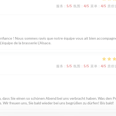
服务
:
5
/5
氛围
:
4
/5
菜单
:
4
/5
质价
confiance ! Nous sommes ravis que notre équipe vous ait bien accompagn
'équipe de la brasserie L'Alsace.
服务
:
5
/5
氛围
:
5
/5
菜单
:
4
/5
质价
en, dass Sie einen so schönen Abend bei uns verbracht haben. Was den P
 Wir freuen uns, Sie bald wieder bei uns begrüßen zu dürfen! Bis bald!