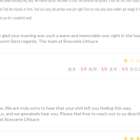
e people watching very easy. We ordered oysters and welks to start. We preferred the oysters. It was our first time trying 
d I had the mussels et frites. Food was tasty and portions were just right! Even my very picky niece couldn’t get enough of t
nk you for a wonderful meal!
o glad your evening was such a warm and memorable one, right in the hea
soon! Best regards, The team at Brasserie L'Alsace
服务
:
1
/5
氛围
:
1
/5
菜单
:
1
/5
质价
. We are truly sorry to hear that your visit left you feeling this way,
us, and we genuinely hear you. Please feel free to reach out to us directly
at Brasserie L'Alsace