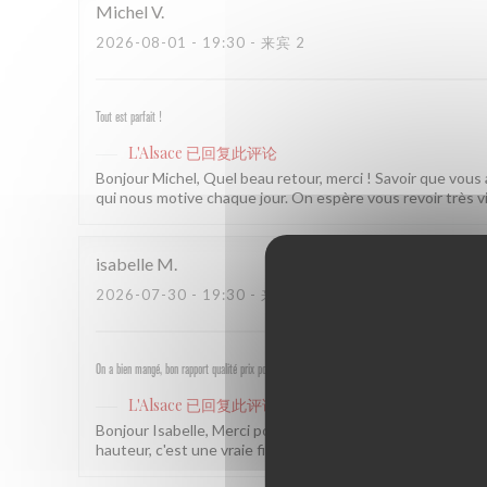
Michel
V
2026-08-01
- 19:30 - 来宾 2
Tout est parfait !
L'Alsace
已回复此评论
Bonjour Michel, Quel beau retour, merci ! Savoir que vous
qui nous motive chaque jour. On espère vous revoir très v
isabelle
M
2026-07-30
- 19:30 - 来宾 4
On a bien mangé, bon rapport qualité prix pour les champs, très bel emplacement, peu d attente, per
L'Alsace
已回复此评论
Bonjour Isabelle, Merci pour ce beau retour ! Savoir que
hauteur, c'est une vraie fierté pour nous. À très bientôt ! 