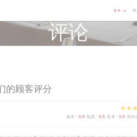
菜单
照
评论
们的顾客评分
服务
:
5
/5
氛围
:
5
/5
菜单
:
5
/5
质价