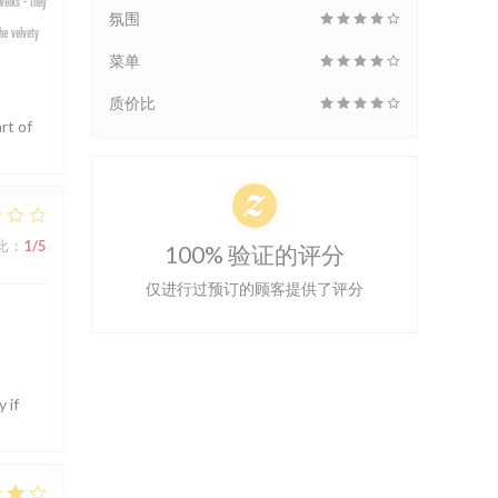
welks - they
氛围
he velvety
菜单
质价比
rt of
比
:
1
/5
100% 验证的评分
仅进行过预订的顾客提供了评分
 if