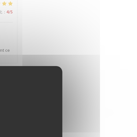
比
:
4
/5
ent ce
比
:
4
/5
té à la