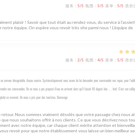
服务
:
5
/5
氛围
:
5
/5
菜单
:
5
/5
质价
iment plaisir ! Savoir que tout était au rendez-vous, du service à l'assie
r notre équipe. On espère vous revoir très vite parmi nous ! L'équipe de
服务
:
2
/5
氛围
:
4
/5
菜单
:
5
/5
质价
un serveur désagréable. Aucun sourire. Systématiquement nous avons du lui demander pour commander nos repas, pour l’addit
 prendre nos commandes. On ne nous a pas proposé d’eau en arrivant alors qu’il faisait 40 degrés hier… bref. C’est son collè
ur a gâché ce moment. On nous a pris pour des touristes. Dommage
tre retour. Nous sommes vraiment désolés que votre passage chez nous ai
 que nous souhaitons offrir à nos clients. Ce que vous décrivez nous to
tement avec notre équipe, car chaque client mérite attention et bienveill
 vous revoir pour que notre établissement vous laisse un bien meilleur so