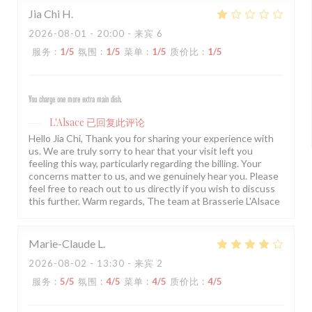
Jia Chi
H
2026-08-01
- 20:00 - 来宾 6
服务
:
1
/5
氛围
:
1
/5
菜单
:
1
/5
质价比
:
1
/5
You charge one more extra main dish.
L'Alsace
已回复此评论
Hello Jia Chi, Thank you for sharing your experience with
us. We are truly sorry to hear that your visit left you
feeling this way, particularly regarding the billing. Your
concerns matter to us, and we genuinely hear you. Please
feel free to reach out to us directly if you wish to discuss
this further. Warm regards, The team at Brasserie L'Alsace
Marie-Claude
L
2026-08-02
- 13:30 - 来宾 2
服务
:
5
/5
氛围
:
4
/5
菜单
:
4
/5
质价比
:
4
/5