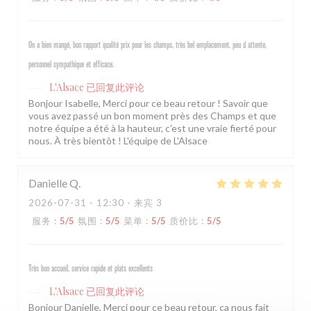
On a bien mangé, bon rapport qualité prix pour les champs, très bel emplacement, peu d attente,
personnel sympathique et efficace.
L'Alsace
已回复此评论
Bonjour Isabelle, Merci pour ce beau retour ! Savoir que
vous avez passé un bon moment près des Champs et que
notre équipe a été à la hauteur, c'est une vraie fierté pour
nous. À très bientôt ! L'équipe de L'Alsace
Danielle
Q
2026-07-31
- 12:30 - 来宾 3
服务
:
5
/5
氛围
:
5
/5
菜单
:
5
/5
质价比
:
5
/5
Très bon accueil, service rapide et plats excellents
L'Alsace
已回复此评论
Bonjour Danielle, Merci pour ce beau retour, ça nous fait