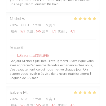
uns begrüßen zu dürfen! Bis bald!
Michel
V
2026-08-01
- 19:30 - 来宾 2
服务
:
5
/5
氛围
:
5
/5
菜单
:
5
/5
质价比
:
4
/5
Tout est parfait !
L'Alsace
已回复此评论
Bonjour Michel, Quel beau retour, merci ! Savoir que vous
avez apprécié l'ensemble de votre expérience chez nous,
c'est exactement ce qui nous motive chaque jour. On
espère vous revoir très vite dans notre établissement !
L'équipe de L'Alsace
isabelle
M
2026-07-30
- 19:30 - 来宾 4
服务
:
5
/5
氛围
:
5
/5
菜单
:
4
/5
质价比
:
4
/5