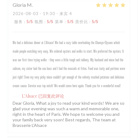
Gloria
M
2026-08-03
- 19:30 - 来宾 4
服务
:
5
/5
氛围
:
5
/5
菜单
:
5
/5
质价比
:
5
/5
We had a delicious dinner at L’Alsace! We had a cozy table overlooking the Champs-Elysees which
made people watching very easy. We ordered oysters and welks to start. We preferred the oysters. It
was our first time trying welks - they were a little tough and rubbery. My husband and niece had the
salmon, my sister had the sea bass and I had the mussels et frites. Food was tasty and portions were
just right! Even my very picky niece couldn’t get enough of the velvety mashed potatoes and delicious
cream sauce. Service was top notch! We would come here again. Thank you for a wonderful meal!
L'Alsace
已回复此评论
Dear Gloria, What a joy to read your kind words! We are so
glad your evening was such a warm and memorable one,
right in the heart of Paris. We hope to welcome you and
your family back very soon! Best regards, The team at
Brasserie L'Alsace