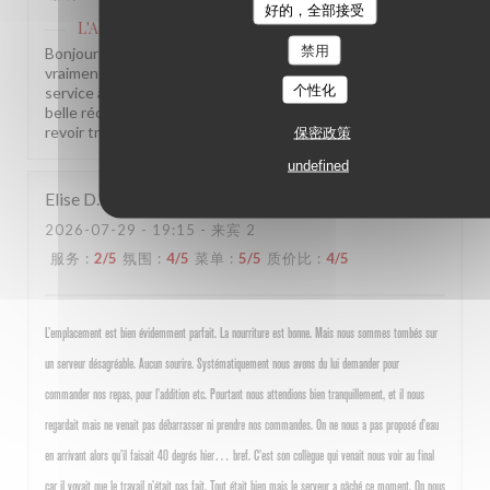
好的，全部接受
L'Alsace
已回复此评论
禁用
Bonjour Evgenii, Merci pour ce beau retour, ça nous fait
vraiment plaisir ! Savoir que tout était au rendez-vous, du
个性化
service à l'assiette en passant par l'ambiance, c'est la plus
belle récompense pour notre équipe. On espère vous
revoir très vite parmi nous ! L'équipe de L'Alsace
保密政策
undefined
Elise
D
2026-07-29
- 19:15 - 来宾 2
服务
:
2
/5
氛围
:
4
/5
菜单
:
5
/5
质价比
:
4
/5
L’emplacement est bien évidemment parfait. La nourriture est bonne. Mais nous sommes tombés sur
un serveur désagréable. Aucun sourire. Systématiquement nous avons du lui demander pour
commander nos repas, pour l’addition etc. Pourtant nous attendions bien tranquillement, et il nous
regardait mais ne venait pas débarrasser ni prendre nos commandes. On ne nous a pas proposé d’eau
en arrivant alors qu’il faisait 40 degrés hier… bref. C’est son collègue qui venait nous voir au final
car il voyait que le travail n’était pas fait. Tout était bien mais le serveur a gâché ce moment. On nous