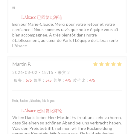
oui
L'Alsace
已回复此评论
Bonjour Marie-Claude, Merci pour votre retour et votre
confiance ! Nous sommes ravis que notre équipe vous ait
bien accompagnée. À très bientôt dans notre
établissement, au cœur de Paris ! L'équipe de la brasserie
L'Alsace.
Martin
P
2026-08-02
- 18:15 - 来宾 2
服务
:
5
/5
氛围
:
5
/5
菜单
:
4
/5
质价比
:
4
/5
Fisch , Austern , Muscheln, fois de gras
L'Alsace
已回复此评论
Vielen Dank, lieber Herr Martin! Es freut uns sehr zu hören,
dass Sie einen so schönen Abend bei uns verbracht haben.
Was den Preis betrifft, nehmen wir Ihre Rückmeldung
gerne zur Kenntnis. Wir freuen uns, Sie bald wieder bei