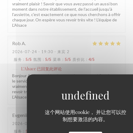
vraiment plaisir ! Savoir que vous avez passé un aussi bon
moment dans notre établissement, de l'accueil jusqu'à
l'assiette, c'est exactement ce que nous cherchons à offrir
chaque jour. On espère vous revoir très vite ! L'équipe de
L'Alsace
Rob
A
2026-07-24
- 19:30 - 来宾 2
服务
:
5
/5
氛围
:
5
/5
菜单
:
5
/5
质价比
:
4
/5
L'Alsace
已回复此评论
Bonjour Anderson, Merci pour ce beau retour ! Savoir que
le service, la cuisine et l'ambiance vous ont conquis, c'est
vraiment ce qui nous anime au quotidien. On espère vous
revoir très vite dans notre établissement ! L'équipe de
L'Alsace
这个网站使用cookie， 并让您可以控
Evgenii
L
制想要激活的内容。
2026-07-30
- 13:30 - 来宾 2
服务
:
5
/5
氛围
:
5
/5
菜单
:
5
/5
质价比
:
5
/5