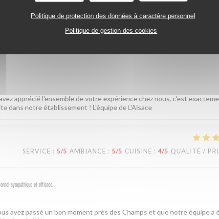
Politique de protection des données à caractère personnel
Politique de gestion des cookies
SERVICE
:
5
/5
AMBIANCE
:
5
/5
CUISINE
:
5
/5
QUALITÉ / PR
 avez apprécié l'ensemble de votre expérience chez nous, c'est exactem
ite dans notre établissement ! L'équipe de L'Alsace
SERVICE
:
5
/5
AMBIANCE
:
5
/5
CUISINE
:
4
/5
QUALITÉ / PR
sonnel sympathique et efficace.
 vous avez passé un bon moment près des Champs et que notre équipe a é