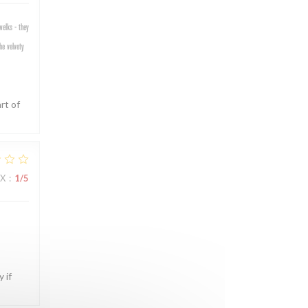
welks - they
he velvety
rt of
IX
:
1
/5
 if