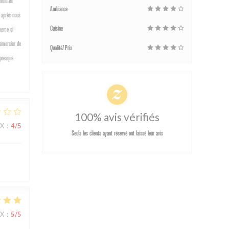
minutes
Ambiance
s après nous
Cuisine
 meme si
remercier de
Qualité/Prix
 presque
100% avis vérifiés
IX
:
4
/5
Seuls les clients ayant réservé ont laissé leur avis
IX
:
5
/5