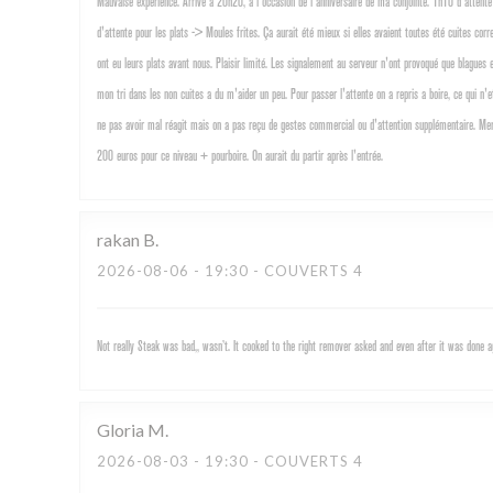
Mauvaise experience. Arrivé a 20h20, a l'occasion de l'anniversaire de ma conjointe. 1h10 d'attente 
d'attente pour les plats -> Moules frites. Ça aurait été mieux si elles avaient toutes été cuites cor
ont eu leurs plats avant nous. Plaisir limité. Les signalement au serveur n'ont provoqué que blagu
mon tri dans les non cuites a du m'aider un peu. Pour passer l'attente on a repris a boire, ce qui n'
ne pas avoir mal réagit mais on a pas reçu de gestes commercial ou d'attention supplémentaire. Merc
200 euros pour ce niveau + pourboire. On aurait du partir après l'entrée.
rakan
B
2026-08-06
- 19:30 - COUVERTS 4
Not really Steak was bad,, wasn’t. It cooked to the right remover asked and even after it was done
Gloria
M
2026-08-03
- 19:30 - COUVERTS 4