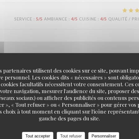
SERVICE
:
5
/5
AMBIANCE
:
4
/5
CUISINE
:
4
/5
QUALITÉ / PR
confiance ! Nous sommes ravis que notre équipe vous ait bien accompagn
'équipe de la brasserie L'Alsace.
s partenaires utilisent des cookies sur ce site, pouvant impl
 personnel. Les cookies dits « nécessaires » sont obligatoi
 cookies facultatifs nécessitent votre consentement. Ces co
votre navigation, mesurer l'audience du site, proposer des
SERVICE
:
5
/5
AMBIANCE
:
5
/5
CUISINE
:
4
/5
QUALITÉ / PR
 réseaux sociaux) ou afficher des publicités ou contenus per
er », « Tout refuser » ou « Personnaliser » pour gérer vos
s choix à tout moment en cliquant sur l'icône représentant
gauche des pages du site.
en, dass Sie einen so schönen Abend bei uns verbracht haben. Was den P
 Wir freuen uns, Sie bald wieder bei uns begrüßen zu dürfen! Bis bald!
Tout accepter
Tout refuser
Personnaliser