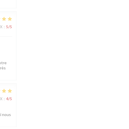
IX
:
5
/5
otre
très
IX
:
4
/5
ui nous