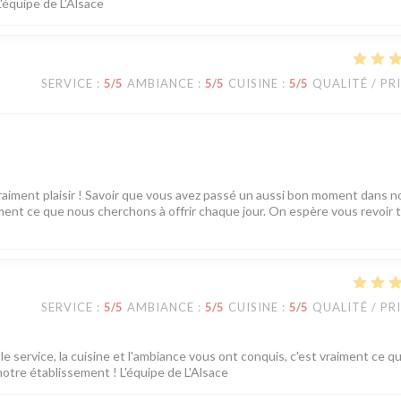
L'équipe de L'Alsace
SERVICE
:
5
/5
AMBIANCE
:
5
/5
CUISINE
:
5
/5
QUALITÉ / PR
vraiment plaisir ! Savoir que vous avez passé un aussi bon moment dans n
tement ce que nous cherchons à offrir chaque jour. On espère vous revoir 
SERVICE
:
5
/5
AMBIANCE
:
5
/5
CUISINE
:
5
/5
QUALITÉ / PR
e service, la cuisine et l'ambiance vous ont conquis, c'est vraiment ce q
notre établissement ! L'équipe de L'Alsace