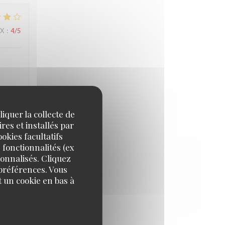
IX
:
4
/5
ée. À
iquer la collecte de
res et installés par
okies facultatifs
 fonctionnalités (ex
IX
:
4
/5
sonnalisés. Cliquez
 préférences. Vous
 un cookie en bas à
reis