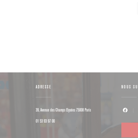
ADRESSE
NOUS SU
((ouvre une nouvelle fenêtre))
39, Avenue des Champs Elysées 75008 Paris
Facebook (
01 53 93 97 00