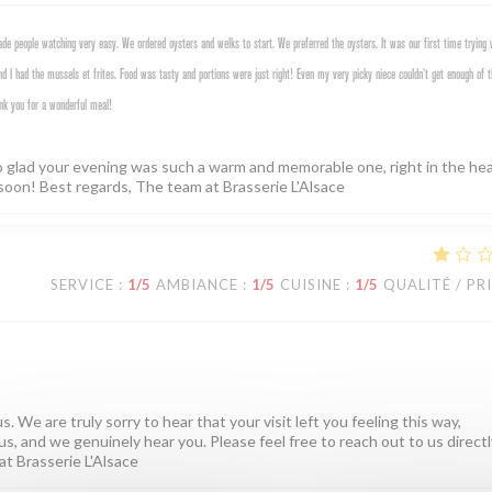
e people watching very easy. We ordered oysters and welks to start. We preferred the oysters. It was our first time trying 
d I had the mussels et frites. Food was tasty and portions were just right! Even my very picky niece couldn’t get enough of t
nk you for a wonderful meal!
o glad your evening was such a warm and memorable one, right in the hea
soon! Best regards, The team at Brasserie L'Alsace
SERVICE
:
1
/5
AMBIANCE
:
1
/5
CUISINE
:
1
/5
QUALITÉ / PR
. We are truly sorry to hear that your visit left you feeling this way,
us, and we genuinely hear you. Please feel free to reach out to us directly
at Brasserie L'Alsace