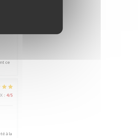
IX
:
4
/5
ent ce
IX
:
4
/5
té à la