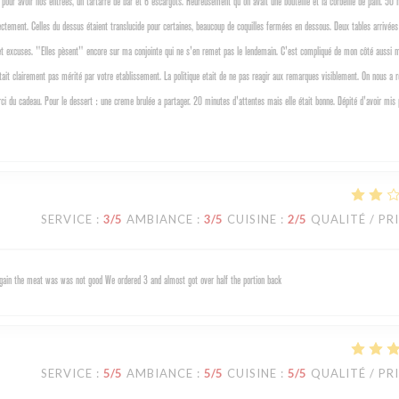
pour avoir nos entrées, un tartarre de bar et 6 escargots. Heureusement qu'on avait une bouteille et la corbeille de pain. 50 
rectement. Celles du dessus étaient translucide pour certaines, beaucoup de coquilles fermées en dessous. Deux tables arrivée
es et excuses. "Elles pèsent" encore sur ma conjointe qui ne s'en remet pas le lendemain. C'est compliqué de mon côté aussi
etait clairement pas mérité par votre etablissement. La politique etait de ne pas reagir aux remarques visiblement. On nous a 
i du cadeau. Pour le dessert : une creme brulée a partager. 20 minutes d'attentes mais elle était bonne. Dépité d'avoir mis
SERVICE
:
3
/5
AMBIANCE
:
3
/5
CUISINE
:
2
/5
QUALITÉ / PR
 again the meat was was not good We ordered 3 and almost got over half the portion back
SERVICE
:
5
/5
AMBIANCE
:
5
/5
CUISINE
:
5
/5
QUALITÉ / PR