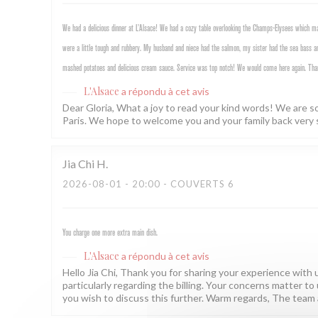
We had a delicious dinner at L’Alsace! We had a cozy table overlooking the Champs-Elysees which mad
were a little tough and rubbery. My husband and niece had the salmon, my sister had the sea bass an
mashed potatoes and delicious cream sauce. Service was top notch! We would come here again. Tha
L'Alsace
a répondu à cet avis
Dear Gloria, What a joy to read your kind words! We are s
Paris. We hope to welcome you and your family back very 
Jia Chi
H
2026-08-01
- 20:00 - COUVERTS 6
You charge one more extra main dish.
L'Alsace
a répondu à cet avis
Hello Jia Chi, Thank you for sharing your experience with us
particularly regarding the billing. Your concerns matter to 
you wish to discuss this further. Warm regards, The team 