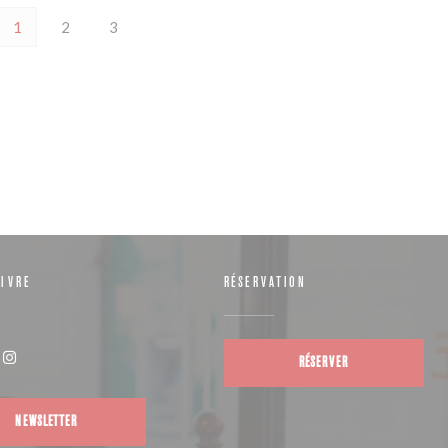
1
2
3
IVRE
RÉSERVATION
RÉSERVER
(ouvre une nouvelle fenêtre))
Instagram ((ouvre une nouvelle fenêtre))
NEWSLETTER