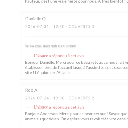
hauteur, c'est une vraie fierté pour nous. À très bientôt ! 
Danielle
Q
2026-07-31
- 12:30 - COUVERTS 3
Très bon accueil, service rapide et plats excellents
L'Alsace
a répondu à cet avis
Bonjour Danielle, Merci pour ce beau retour, ça nous fait 
établissement, de l'accueil jusqu'à l'assiette, c'est exac
vite ! L'équipe de L'Alsace
Rob
A
2026-07-24
- 19:30 - COUVERTS 2
L'Alsace
a répondu à cet avis
Bonjour Anderson, Merci pour ce beau retour ! Savoir que l
anime au quotidien. On espère vous revoir très vite dans 