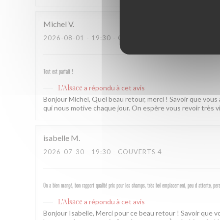
Michel
V
2026-08-01
- 19:30 - COUVERTS 2
Tout est parfait !
L'Alsace
a répondu à cet avis
Bonjour Michel, Quel beau retour, merci ! Savoir que vous
qui nous motive chaque jour. On espère vous revoir très v
isabelle
M
2026-07-30
- 19:30 - COUVERTS 4
On a bien mangé, bon rapport qualité prix pour les champs, très bel emplacement, peu d attente, per
L'Alsace
a répondu à cet avis
Bonjour Isabelle, Merci pour ce beau retour ! Savoir que