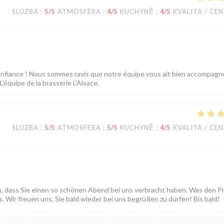
SLUŽBA
:
5
/5
ATMOSFÉRA
:
4
/5
KUCHYNĚ
:
4
/5
KVALITA / CE
confiance ! Nous sommes ravis que notre équipe vous ait bien accompagn
'équipe de la brasserie L'Alsace.
SLUŽBA
:
5
/5
ATMOSFÉRA
:
5
/5
KUCHYNĚ
:
4
/5
KVALITA / CE
en, dass Sie einen so schönen Abend bei uns verbracht haben. Was den P
 Wir freuen uns, Sie bald wieder bei uns begrüßen zu dürfen! Bis bald!