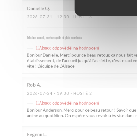
Danielle
Q
2026-07-31
- 12:30 - HOSTÉ 3
Très bon accueil, service rapide et plats excellents
L'Alsace
odpověděl na hodnocení
Bonjour Danielle, Merci pour ce beau retour, ça nous fait 
établissement, de l'accueil jusqu'à l'assiette, c'est exac
vite ! L'équipe de L'Alsace
Rob
A
2026-07-24
- 19:30 - HOSTÉ 2
L'Alsace
odpověděl na hodnocení
Bonjour Anderson, Merci pour ce beau retour ! Savoir que l
anime au quotidien. On espère vous revoir très vite dans 
Evgenii
L