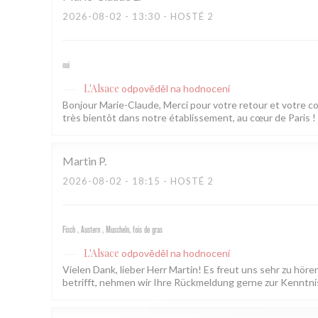
2026-08-02
- 13:30 - HOSTÉ 2
oui
L'Alsace
odpověděl na hodnocení
Bonjour Marie-Claude, Merci pour votre retour et votre 
très bientôt dans notre établissement, au cœur de Paris ! L
Martin
P
2026-08-02
- 18:15 - HOSTÉ 2
Fisch , Austern , Muscheln, fois de gras
L'Alsace
odpověděl na hodnocení
Vielen Dank, lieber Herr Martin! Es freut uns sehr zu hör
betrifft, nehmen wir Ihre Rückmeldung gerne zur Kenntnis.