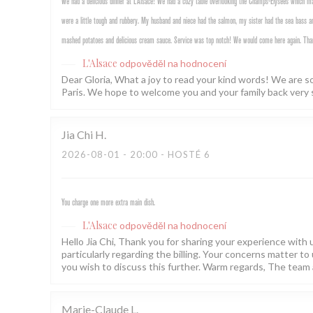
We had a delicious dinner at L’Alsace! We had a cozy table overlooking the Champs-Elysees which mad
were a little tough and rubbery. My husband and niece had the salmon, my sister had the sea bass an
mashed potatoes and delicious cream sauce. Service was top notch! We would come here again. Tha
L'Alsace
odpověděl na hodnocení
Dear Gloria, What a joy to read your kind words! We are s
Paris. We hope to welcome you and your family back very 
Jia Chi
H
2026-08-01
- 20:00 - HOSTÉ 6
You charge one more extra main dish.
L'Alsace
odpověděl na hodnocení
Hello Jia Chi, Thank you for sharing your experience with us
particularly regarding the billing. Your concerns matter to 
you wish to discuss this further. Warm regards, The team 
Marie-Claude
L