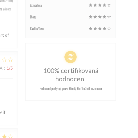
welks - they
Atmosféra
he velvety
Menu
Kvalita/Cena
rt of
NA
:
1
/5
100% certifikovaná
hodnocení
Hodnocení poskytují pouze klienti, kteří učinili rezervace
 if