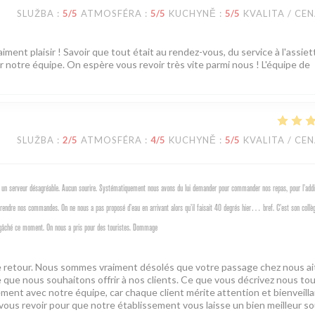
SLUŽBA
:
5
/5
ATMOSFÉRA
:
5
/5
KUCHYNĚ
:
5
/5
KVALITA / CE
iment plaisir ! Savoir que tout était au rendez-vous, du service à l'assie
r notre équipe. On espère vous revoir très vite parmi nous ! L'équipe de
SLUŽBA
:
2
/5
ATMOSFÉRA
:
4
/5
KUCHYNĚ
:
5
/5
KVALITA / CE
un serveur désagréable. Aucun sourire. Systématiquement nous avons du lui demander pour commander nos repas, pour l’addit
 prendre nos commandes. On ne nous a pas proposé d’eau en arrivant alors qu’il faisait 40 degrés hier… bref. C’est son collè
ur a gâché ce moment. On nous a pris pour des touristes. Dommage
tre retour. Nous sommes vraiment désolés que votre passage chez nous ai
 que nous souhaitons offrir à nos clients. Ce que vous décrivez nous to
tement avec notre équipe, car chaque client mérite attention et bienveill
 vous revoir pour que notre établissement vous laisse un bien meilleur so