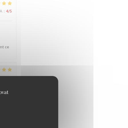
NA
:
4
/5
ent ce
NA
:
4
/5
ovat
té à la