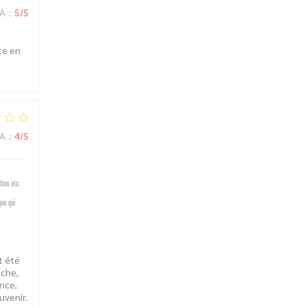
NA
:
5
/5
tte en
NA
:
4
/5
ion etc.
gue qui
t été
uche,
ance,
uvenir.