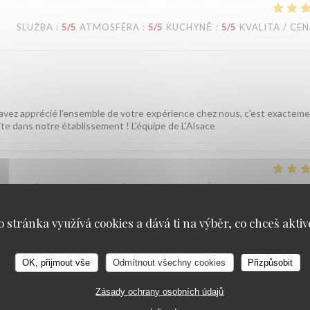
SLUŽBA
:
5
/5
ATMOSFÉRA
:
5
/5
KUCHYNĚ
:
5
/5
KVALITA / CE
 avez apprécié l'ensemble de votre expérience chez nous, c'est exactem
ite dans notre établissement ! L'équipe de L'Alsace
SLUŽBA
:
5
/5
ATMOSFÉRA
:
5
/5
KUCHYNĚ
:
4
/5
KVALITA / CE
o stránka využívá cookies a dává ti na výběr, co chceš aktiv
sonnel sympathique et efficace.
OK, přijmout vše
Odmítnout všechny cookies
Přizpůsobit
 vous avez passé un bon moment près des Champs et que notre équipe a é
L'équipe de L'Alsace
Zásady ochrany osobních údajů