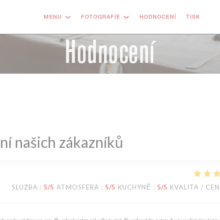
MENU
FOTOGRAFIE
HODNOCENÍ
TISK
((
Hodnocení
í našich zákazníků
SLUŽBA
:
5
/5
ATMOSFÉRA
:
5
/5
KUCHYNĚ
:
5
/5
KVALITA / CE