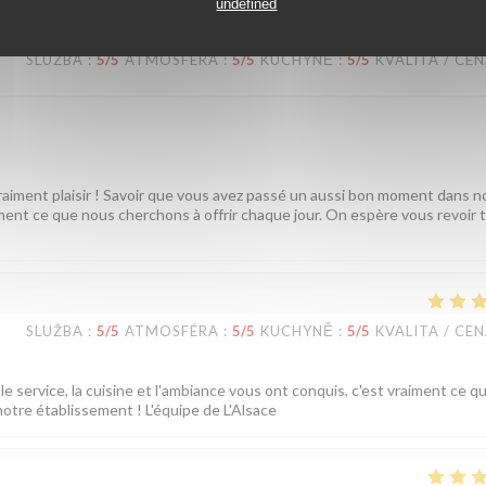
undefined
SLUŽBA
:
5
/5
ATMOSFÉRA
:
5
/5
KUCHYNĚ
:
5
/5
KVALITA / CE
vraiment plaisir ! Savoir que vous avez passé un aussi bon moment dans n
tement ce que nous cherchons à offrir chaque jour. On espère vous revoir 
SLUŽBA
:
5
/5
ATMOSFÉRA
:
5
/5
KUCHYNĚ
:
5
/5
KVALITA / CE
e service, la cuisine et l'ambiance vous ont conquis, c'est vraiment ce q
notre établissement ! L'équipe de L'Alsace