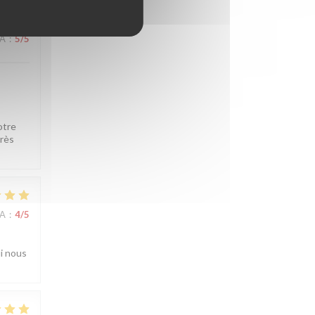
NA
:
5
/5
otre
très
NA
:
4
/5
ui nous