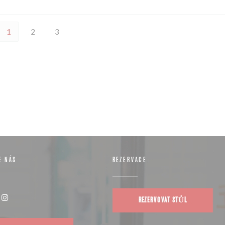
1
2
3
E NÁS
REZERVACE
REZERVOVAT STŮL
((otevře se v novém okně))
Instagram ((otevře se v novém okně))