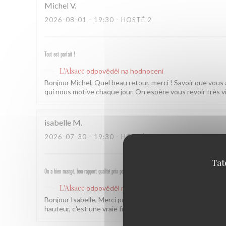
Michel
V
2026-08-01
- 19:30 - HOSTÉ 2
Tout est parfait !
L'Alsace
odpověděl na hodnocení
Bonjour Michel, Quel beau retour, merci ! Savoir que vous
qui nous motive chaque jour. On espère vous revoir très v
isabelle
M
2026-07-30
- 19:30 - HOSTÉ 4
Tat
On a bien mangé, bon rapport qualité prix pour les champs, très bel emplacement, peu d attente, per
L'Alsace
odpověděl na hodnocení
Bonjour Isabelle, Merci pour ce beau retour ! Savoir que
hauteur, c'est une vraie fierté pour nous. À très bientôt ! 