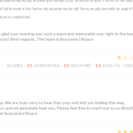
e people watching very easy. We ordered oysters and welks to start. We preferred the oysters. It was our first time trying 
d I had the mussels et frites. Food was tasty and portions were just right! Even my very picky niece couldn’t get enough of t
nk you for a wonderful meal!
o glad your evening was such a warm and memorable one, right in the hea
soon! Best regards, The team at Brasserie L'Alsace
SLUŽBA
:
1
/5
ATMOSFÉRA
:
1
/5
KUCHYNĚ
:
1
/5
KVALITA / CE
. We are truly sorry to hear that your visit left you feeling this way,
us, and we genuinely hear you. Please feel free to reach out to us directly
at Brasserie L'Alsace