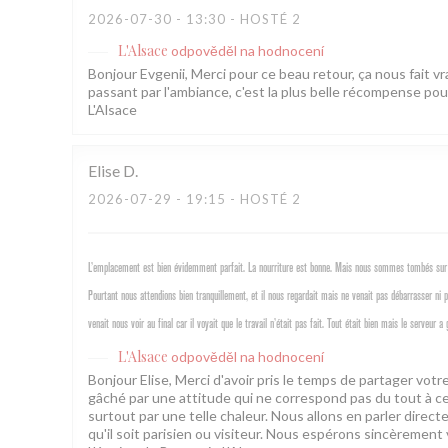
2026-07-30
- 13:30 - HOSTÉ 2
L'Alsace
odpověděl na hodnocení
Bonjour Evgenii, Merci pour ce beau retour, ça nous fait vra
passant par l'ambiance, c'est la plus belle récompense pou
L'Alsace
Elise
D
2026-07-29
- 19:15 - HOSTÉ 2
L’emplacement est bien évidemment parfait. La nourriture est bonne. Mais nous sommes tombés sur 
Pourtant nous attendions bien tranquillement, et il nous regardait mais ne venait pas débarrasser ni
venait nous voir au final car il voyait que le travail n’était pas fait. Tout était bien mais le serve
L'Alsace
odpověděl na hodnocení
Bonjour Elise, Merci d'avoir pris le temps de partager vo
gâché par une attitude qui ne correspond pas du tout à ce
surtout par une telle chaleur. Nous allons en parler direc
qu'il soit parisien ou visiteur. Nous espérons sincèrement