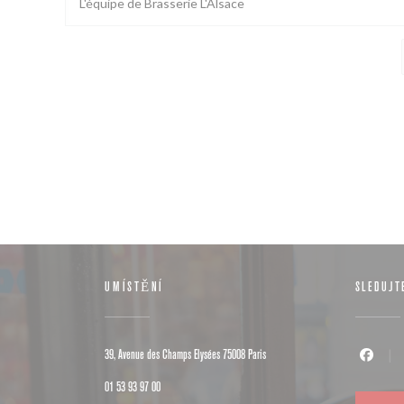
L'équipe de Brasserie L'Alsace
UMÍSTĚNÍ
SLEDUJT
((otevře se v novém okně))
39, Avenue des Champs Elysées 75008 Paris
Facebook 
01 53 93 97 00