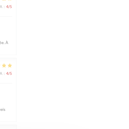
NA
:
4
/5
ée. À
NA
:
4
/5
reis