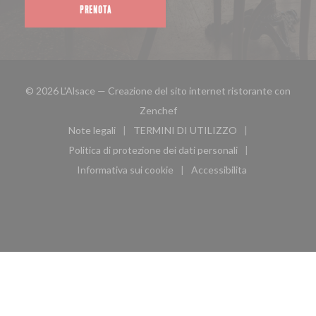
PRENOTA
© 2026 L'Alsace — Creazione del sito internet ristorante con
((apre una nuova finestra))
Zenchef
Note legali
TERMINI DI UTILIZZO
((apre una nuova finestra))
((apre una nuova finestra))
Politica di protezione dei dati personali
((apre una nuova finestra))
Informativa sui cookie
Accessibilita
((apre una nuova finestra))
((apre una nuova finest