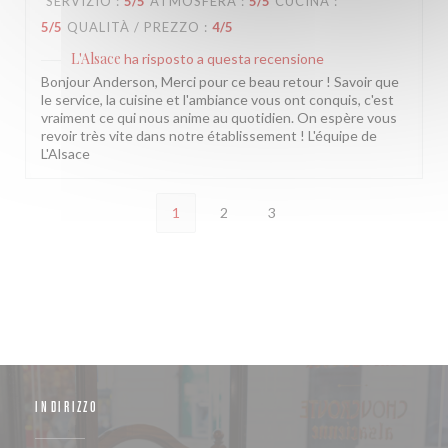
SERVIZIO
:
5
/5
ATMOSFERA
:
5
/5
CUCINA
:
5
/5
QUALITÀ / PREZZO
:
4
/5
L'Alsace
ha risposto a questa recensione
Bonjour Anderson, Merci pour ce beau retour ! Savoir que
le service, la cuisine et l'ambiance vous ont conquis, c'est
vraiment ce qui nous anime au quotidien. On espère vous
revoir très vite dans notre établissement ! L'équipe de
L'Alsace
1
2
3
INDIRIZZO