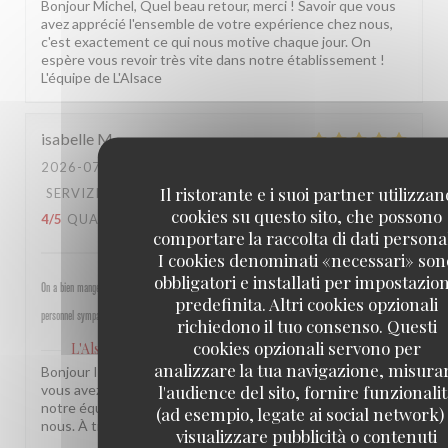
Bonjour Michel, Quel beau retour, merci ! Savoir que vous
avez apprécié l'ensemble de votre expérience chez nous,
c'est exactement ce qui nous motive chaque jour. On
espère vous revoir très vite dans notre établissement !
L'équipe de L'Alsace
isabelle
M
2026-07-30
- 19:30 - OSPITI 4
Il ristorante e i suoi partner utilizzan
SERVIZIO
:
5
/5
ATMOSFERA
:
5
/5
CUCINA
:
cookies su questo sito, che possono
4
/5
QUALITÀ / PREZZO
:
4
/5
comportare la raccolta di dati personal
I cookies denominati «necessari» son
obbligatori e installati per impostazio
On a bien mangé, bon rapport qualité prix pour les champs, très bel emplacement, peu d attente,
predefinita. Altri cookies opzionali
personnel sympathique et efficace.
richiedono il tuo consenso. Questi
cookies opzionali servono per
L'Alsace
ha risposto a questa recensione
analizzare la tua navigazione, misura
Bonjour Isabelle, Merci pour ce beau retour ! Savoir que
l'audience del sito, fornire funzionali
vous avez passé un bon moment près des Champs et que
notre équipe a été à la hauteur, c'est une vraie fierté pour
(ad esempio, legate ai social network)
nous. À très bientôt ! L'équipe de L'Alsace
visualizzare pubblicità o contenuti