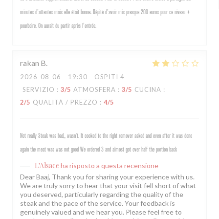
minutes d'attentes mais elle était bonne. Dépité d'avoir mis presque 200 euros pour ce niveau +
pourboire. On aurait du partir après l'entrée.
rakan
B
2026-08-06
- 19:30 - OSPITI 4
SERVIZIO
:
3
/5
ATMOSFERA
:
3
/5
CUCINA
:
2
/5
QUALITÀ / PREZZO
:
4
/5
Not really Steak was bad,, wasn’t. It cooked to the right remover asked and even after it was done
again the meat was was not good We ordered 3 and almost got over half the portion back
L'Alsace
ha risposto a questa recensione
Dear Baaj, Thank you for sharing your experience with us.
We are truly sorry to hear that your visit fell short of what
you deserved, particularly regarding the quality of the
steak and the pace of the service. Your feedback is
genuinely valued and we hear you. Please feel free to