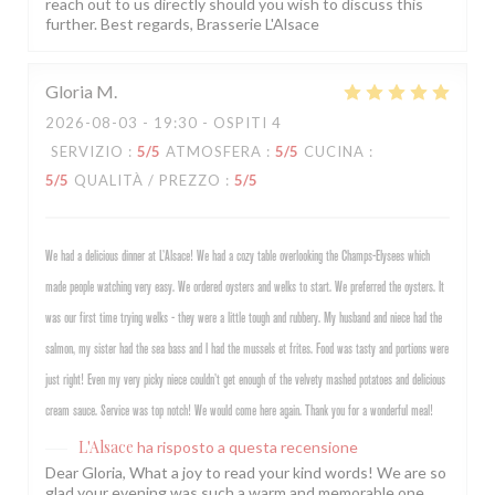
reach out to us directly should you wish to discuss this
further. Best regards, Brasserie L'Alsace
Gloria
M
2026-08-03
- 19:30 - OSPITI 4
SERVIZIO
:
5
/5
ATMOSFERA
:
5
/5
CUCINA
:
5
/5
QUALITÀ / PREZZO
:
5
/5
We had a delicious dinner at L’Alsace! We had a cozy table overlooking the Champs-Elysees which
made people watching very easy. We ordered oysters and welks to start. We preferred the oysters. It
was our first time trying welks - they were a little tough and rubbery. My husband and niece had the
salmon, my sister had the sea bass and I had the mussels et frites. Food was tasty and portions were
just right! Even my very picky niece couldn’t get enough of the velvety mashed potatoes and delicious
cream sauce. Service was top notch! We would come here again. Thank you for a wonderful meal!
L'Alsace
ha risposto a questa recensione
Dear Gloria, What a joy to read your kind words! We are so
glad your evening was such a warm and memorable one,