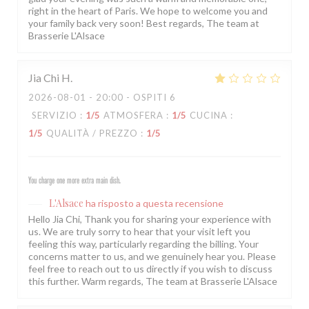
right in the heart of Paris. We hope to welcome you and
your family back very soon! Best regards, The team at
Brasserie L'Alsace
Jia Chi
H
2026-08-01
- 20:00 - OSPITI 6
SERVIZIO
:
1
/5
ATMOSFERA
:
1
/5
CUCINA
:
1
/5
QUALITÀ / PREZZO
:
1
/5
You charge one more extra main dish.
L'Alsace
ha risposto a questa recensione
Hello Jia Chi, Thank you for sharing your experience with
us. We are truly sorry to hear that your visit left you
feeling this way, particularly regarding the billing. Your
concerns matter to us, and we genuinely hear you. Please
feel free to reach out to us directly if you wish to discuss
this further. Warm regards, The team at Brasserie L'Alsace