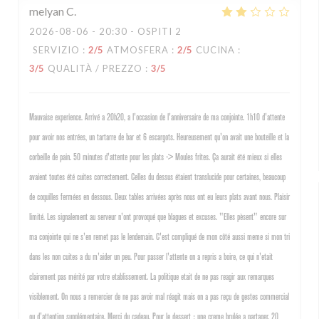
melyan
C
2026-08-06
- 20:30 - OSPITI 2
SERVIZIO
:
2
/5
ATMOSFERA
:
2
/5
CUCINA
:
3
/5
QUALITÀ / PREZZO
:
3
/5
Mauvaise experience. Arrivé a 20h20, a l'occasion de l'anniversaire de ma conjointe. 1h10 d'attente
pour avoir nos entrées, un tartarre de bar et 6 escargots. Heureusement qu'on avait une bouteille et la
corbeille de pain. 50 minutes d'attente pour les plats -> Moules frites. Ça aurait été mieux si elles
avaient toutes été cuites correctement. Celles du dessus étaient translucide pour certaines, beaucoup
de coquilles fermées en dessous. Deux tables arrivées après nous ont eu leurs plats avant nous. Plaisir
limité. Les signalement au serveur n'ont provoqué que blagues et excuses. "Elles pèsent" encore sur
ma conjointe qui ne s'en remet pas le lendemain. C'est compliqué de mon côté aussi meme si mon tri
dans les non cuites a du m'aider un peu. Pour passer l'attente on a repris a boire, ce qui n'etait
clairement pas mérité par votre etablissement. La politique etait de ne pas reagir aux remarques
visiblement. On nous a remercier de ne pas avoir mal réagit mais on a pas reçu de gestes commercial
ou d'attention supplémentaire. Merci du cadeau. Pour le dessert : une creme brulée a partager. 20