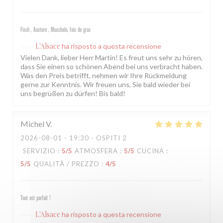
Fisch , Austern , Muscheln, fois de gras
L'Alsace
ha risposto a questa recensione
Vielen Dank, lieber Herr Martin! Es freut uns sehr zu hören,
dass Sie einen so schönen Abend bei uns verbracht haben.
Was den Preis betrifft, nehmen wir Ihre Rückmeldung
gerne zur Kenntnis. Wir freuen uns, Sie bald wieder bei
uns begrüßen zu dürfen! Bis bald!
Michel
V
2026-08-01
- 19:30 - OSPITI 2
SERVIZIO
:
5
/5
ATMOSFERA
:
5
/5
CUCINA
:
5
/5
QUALITÀ / PREZZO
:
4
/5
Tout est parfait !
L'Alsace
ha risposto a questa recensione