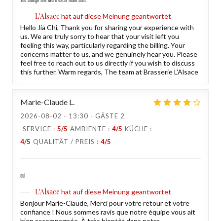
You charge one more extra main dish.
L'Alsace
hat auf diese Meinung geantwortet
Hello Jia Chi, Thank you for sharing your experience with
us. We are truly sorry to hear that your visit left you
feeling this way, particularly regarding the billing. Your
concerns matter to us, and we genuinely hear you. Please
feel free to reach out to us directly if you wish to discuss
this further. Warm regards, The team at Brasserie L'Alsace
Marie-Claude
L
2026-08-02
- 13:30 - GÄSTE 2
SERVICE
:
5
/5
AMBIENTE
:
4
/5
KÜCHE
:
4
/5
QUALITÄT / PREIS
:
4
/5
oui
L'Alsace
hat auf diese Meinung geantwortet
Bonjour Marie-Claude, Merci pour votre retour et votre
confiance ! Nous sommes ravis que notre équipe vous ait
bien accompagnée. À très bientôt dans notre