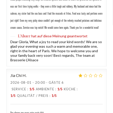
was our first time trying welks - they were a little tough and rubbery. My husband and niece had the
salmon, my sister had the sea bass and I had the mussels et frites. Food was tasty and portions were
just right! Even my very picky niece couldn’t get enough of the velvety mashed potatoes and delicious
cream sauce. Service was top notch! We would come here again. Thank you for a wonderful meal!
L'Alsace
hat auf diese Meinung geantwortet
Dear Gloria, What a joy to read your kind words! We are so
glad your evening was such a warm and memorable one,
right in the heart of Paris. We hope to welcome you and
your family back very soon! Best regards, The team at
Brasserie L'Alsace
Jia Chi
H
2026-08-01
- 20:00 - GÄSTE 6
SERVICE
:
1
/5
AMBIENTE
:
1
/5
KÜCHE
:
1
/5
QUALITÄT / PREIS
:
1
/5