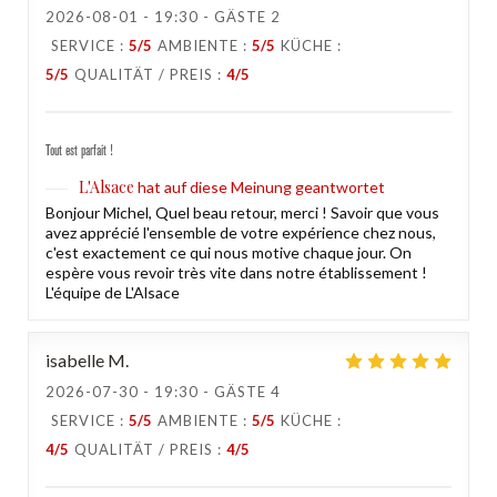
2026-08-01
- 19:30 - GÄSTE 2
SERVICE
:
5
/5
AMBIENTE
:
5
/5
KÜCHE
:
5
/5
QUALITÄT / PREIS
:
4
/5
Tout est parfait !
L'Alsace
hat auf diese Meinung geantwortet
Bonjour Michel, Quel beau retour, merci ! Savoir que vous
avez apprécié l'ensemble de votre expérience chez nous,
c'est exactement ce qui nous motive chaque jour. On
espère vous revoir très vite dans notre établissement !
L'équipe de L'Alsace
isabelle
M
2026-07-30
- 19:30 - GÄSTE 4
SERVICE
:
5
/5
AMBIENTE
:
5
/5
KÜCHE
:
4
/5
QUALITÄT / PREIS
:
4
/5