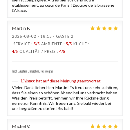
établissement, au cœur de Paris ! L'équipe de la brasserie
L'Alsace.
Martin
P
2026-08-02
- 18:15 - GÄSTE 2
SERVICE
:
5
/5
AMBIENTE
:
5
/5
KÜCHE
:
4
/5
QUALITÄT / PREIS
:
4
/5
Fisch , Austern , Muscheln, fois de gras
L'Alsace
hat auf diese Meinung geantwortet
Vielen Dank, lieber Herr Martin! Es freut uns sehr zu hören,
dass Sie einen so schönen Abend bei uns verbracht haben.
Was den Preis betrifft, nehmen wir Ihre Rückmeldung
gerne zur Kenntnis. Wir freuen uns, Sie bald wieder bei
uns begrüßen zu dürfen! Bis bald!
Michel
V