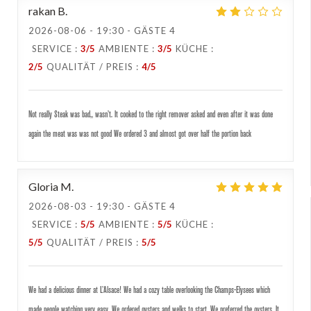
rakan
B
2026-08-06
- 19:30 - GÄSTE 4
SERVICE
:
3
/5
AMBIENTE
:
3
/5
KÜCHE
:
2
/5
QUALITÄT / PREIS
:
4
/5
Not really Steak was bad,, wasn’t. It cooked to the right remover asked and even after it was done
again the meat was was not good We ordered 3 and almost got over half the portion back
Gloria
M
2026-08-03
- 19:30 - GÄSTE 4
SERVICE
:
5
/5
AMBIENTE
:
5
/5
KÜCHE
:
5
/5
QUALITÄT / PREIS
:
5
/5
We had a delicious dinner at L’Alsace! We had a cozy table overlooking the Champs-Elysees which
made people watching very easy. We ordered oysters and welks to start. We preferred the oysters. It