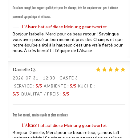
On a bien mangé, bon rapport qualité prix pour les champs, très bel emplacement, peu d attente,
personnel sympathique et efficace.
L'Alsace
hat auf diese Meinung geantwortet
Bonjour Isabelle, Merci pour ce beau retour ! Savoir que
vous avez passé un bon moment près des Champs et que
notre équipe a été à la hauteur, c'est une vraie fierté pour
nous. À très bientôt ! L'équipe de L'Alsace
Danielle
Q
2026-07-31
- 12:30 - GÄSTE 3
SERVICE
:
5
/5
AMBIENTE
:
5
/5
KÜCHE
:
5
/5
QUALITÄT / PREIS
:
5
/5
Très bon accueil, service rapide et plats excellents
L'Alsace
hat auf diese Meinung geantwortet
Bonjour Danielle, Merci pour ce beau retour, ça nous fait
vraiment plaisir ! Savoir que vous avez passé un aussi bon