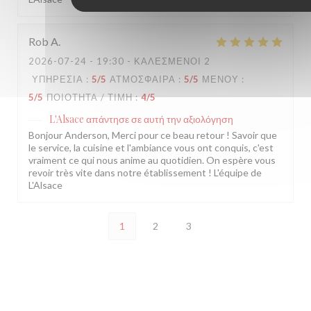
Rob
A
2026-07-24
- 19:30 - ΚΑΛΕΣΜΈΝΟΙ 2
ΥΠΗΡΕΣΊΑ
:
5
/5
ΑΤΜΌΣΦΑΙΡΑ
:
5
/5
ΜΕΝΟΎ
:
5
/5
ΠΟΙΌΤΗΤΑ / ΤΙΜΉ
:
4
/5
L'Alsace
απάντησε σε αυτή την αξιολόγηση
Bonjour Anderson, Merci pour ce beau retour ! Savoir que
le service, la cuisine et l'ambiance vous ont conquis, c'est
vraiment ce qui nous anime au quotidien. On espère vous
revoir très vite dans notre établissement ! L'équipe de
L'Alsace
1
2
3