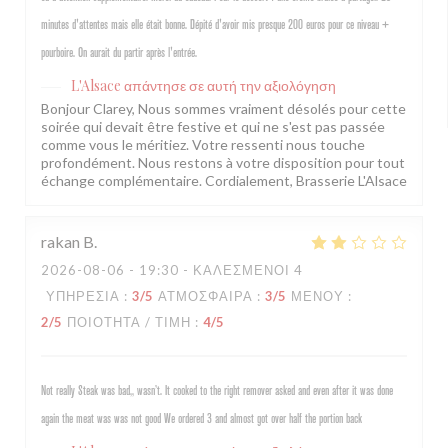
minutes d'attentes mais elle était bonne. Dépité d'avoir mis presque 200 euros pour ce niveau +
pourboire. On aurait du partir après l'entrée.
L'Alsace
απάντησε σε αυτή την αξιολόγηση
Bonjour Clarey, Nous sommes vraiment désolés pour cette
soirée qui devait être festive et qui ne s'est pas passée
comme vous le méritiez. Votre ressenti nous touche
profondément. Nous restons à votre disposition pour tout
échange complémentaire. Cordialement, Brasserie L'Alsace
rakan
B
2026-08-06
- 19:30 - ΚΑΛΕΣΜΈΝΟΙ 4
ΥΠΗΡΕΣΊΑ
:
3
/5
ΑΤΜΌΣΦΑΙΡΑ
:
3
/5
ΜΕΝΟΎ
:
2
/5
ΠΟΙΌΤΗΤΑ / ΤΙΜΉ
:
4
/5
Not really Steak was bad,, wasn’t. It cooked to the right remover asked and even after it was done
again the meat was was not good We ordered 3 and almost got over half the portion back