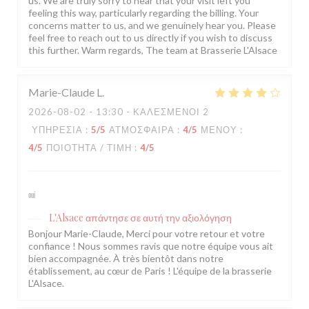
us. We are truly sorry to hear that your visit left you
feeling this way, particularly regarding the billing. Your
concerns matter to us, and we genuinely hear you. Please
feel free to reach out to us directly if you wish to discuss
this further. Warm regards, The team at Brasserie L'Alsace
Marie-Claude
L
2026-08-02
- 13:30 - ΚΑΛΕΣΜΈΝΟΙ 2
ΥΠΗΡΕΣΊΑ
:
5
/5
ΑΤΜΌΣΦΑΙΡΑ
:
4
/5
ΜΕΝΟΎ
:
4
/5
ΠΟΙΌΤΗΤΑ / ΤΙΜΉ
:
4
/5
oui
L'Alsace
απάντησε σε αυτή την αξιολόγηση
Bonjour Marie-Claude, Merci pour votre retour et votre
confiance ! Nous sommes ravis que notre équipe vous ait
bien accompagnée. À très bientôt dans notre
établissement, au cœur de Paris ! L'équipe de la brasserie
L'Alsace.