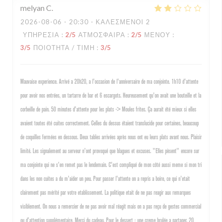
melyan
C
2026-08-06
- 20:30 - ΚΑΛΕΣΜΈΝΟΙ 2
ΥΠΗΡΕΣΊΑ
:
2
/5
ΑΤΜΌΣΦΑΙΡΑ
:
2
/5
ΜΕΝΟΎ
:
3
/5
ΠΟΙΌΤΗΤΑ / ΤΙΜΉ
:
3
/5
Mauvaise experience. Arrivé a 20h20, a l'occasion de l'anniversaire de ma conjointe. 1h10 d'attente
pour avoir nos entrées, un tartarre de bar et 6 escargots. Heureusement qu'on avait une bouteille et la
corbeille de pain. 50 minutes d'attente pour les plats -> Moules frites. Ça aurait été mieux si elles
avaient toutes été cuites correctement. Celles du dessus étaient translucide pour certaines, beaucoup
de coquilles fermées en dessous. Deux tables arrivées après nous ont eu leurs plats avant nous. Plaisir
limité. Les signalement au serveur n'ont provoqué que blagues et excuses. "Elles pèsent" encore sur
ma conjointe qui ne s'en remet pas le lendemain. C'est compliqué de mon côté aussi meme si mon tri
dans les non cuites a du m'aider un peu. Pour passer l'attente on a repris a boire, ce qui n'etait
clairement pas mérité par votre etablissement. La politique etait de ne pas reagir aux remarques
visiblement. On nous a remercier de ne pas avoir mal réagit mais on a pas reçu de gestes commercial
ou d'attention supplémentaire. Merci du cadeau. Pour le dessert : une creme brulée a partager. 20