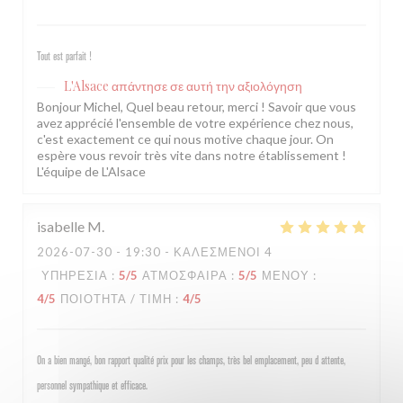
Tout est parfait !
L'Alsace
απάντησε σε αυτή την αξιολόγηση
Bonjour Michel, Quel beau retour, merci ! Savoir que vous
avez apprécié l'ensemble de votre expérience chez nous,
c'est exactement ce qui nous motive chaque jour. On
espère vous revoir très vite dans notre établissement !
L'équipe de L'Alsace
isabelle
M
2026-07-30
- 19:30 - ΚΑΛΕΣΜΈΝΟΙ 4
ΥΠΗΡΕΣΊΑ
:
5
/5
ΑΤΜΌΣΦΑΙΡΑ
:
5
/5
ΜΕΝΟΎ
:
4
/5
ΠΟΙΌΤΗΤΑ / ΤΙΜΉ
:
4
/5
On a bien mangé, bon rapport qualité prix pour les champs, très bel emplacement, peu d attente,
personnel sympathique et efficace.