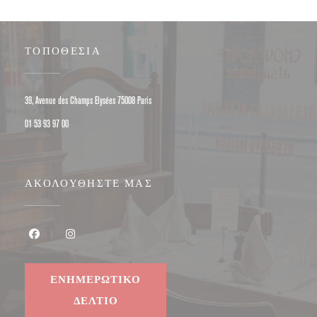
ΤΟΠΟΘΕΣΊΑ
((ανοίγει σε νέο παράθυρο))
39, Avenue des Champs Elysées 75008 Paris
01 53 93 97 00
ΑΚΟΛΟΥΘΉΣΤΕ ΜΑΣ
Facebook ((ανοίγει σε νέο παράθυρο))
Instagram ((ανοίγει σε νέο παράθυρο))
ΕΝΗΜΕΡΩΤΙΚΌ
ΔΕΛΤΊΟ