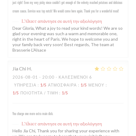
just right! Even my very picky niece couldn’t get enough of the velvety mashed potatoes and delicious
cream sauce. Service was top notch! We would come here again. Thank you for a wonderful meal!
L'Alsace
απάντησε σε αυτή την αξιολόγηση
Dear Gloria, What a joy to read your kind words! We are so
glad your evening was such a warm and memorable one,
right in the heart of Paris. We hope to welcome you and
your family back very soon! Best regards, The team at
Brasserie L'Alsace
Jia Chi
H
2026-08-01
- 20:00 - ΚΑΛΕΣΜΈΝΟΙ 6
ΥΠΗΡΕΣΊΑ
:
1
/5
ΑΤΜΌΣΦΑΙΡΑ
:
1
/5
ΜΕΝΟΎ
:
1
/5
ΠΟΙΌΤΗΤΑ / ΤΙΜΉ
:
1
/5
You charge one more extra main dish.
L'Alsace
απάντησε σε αυτή την αξιολόγηση
Hello Jia Chi, Thank you for sharing your experience with