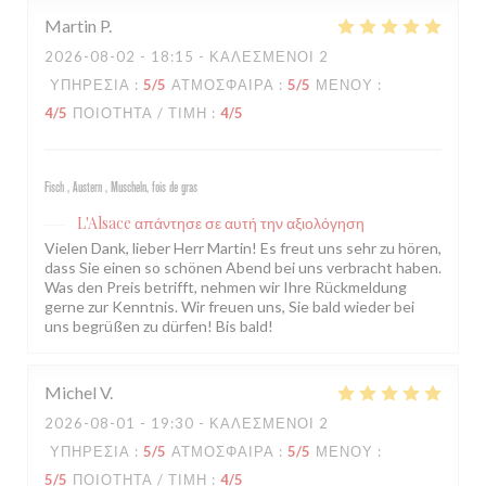
Martin
P
2026-08-02
- 18:15 - ΚΑΛΕΣΜΈΝΟΙ 2
ΥΠΗΡΕΣΊΑ
:
5
/5
ΑΤΜΌΣΦΑΙΡΑ
:
5
/5
ΜΕΝΟΎ
:
4
/5
ΠΟΙΌΤΗΤΑ / ΤΙΜΉ
:
4
/5
Fisch , Austern , Muscheln, fois de gras
L'Alsace
απάντησε σε αυτή την αξιολόγηση
Vielen Dank, lieber Herr Martin! Es freut uns sehr zu hören,
dass Sie einen so schönen Abend bei uns verbracht haben.
Was den Preis betrifft, nehmen wir Ihre Rückmeldung
gerne zur Kenntnis. Wir freuen uns, Sie bald wieder bei
uns begrüßen zu dürfen! Bis bald!
Michel
V
2026-08-01
- 19:30 - ΚΑΛΕΣΜΈΝΟΙ 2
ΥΠΗΡΕΣΊΑ
:
5
/5
ΑΤΜΌΣΦΑΙΡΑ
:
5
/5
ΜΕΝΟΎ
:
5
/5
ΠΟΙΌΤΗΤΑ / ΤΙΜΉ
:
4
/5