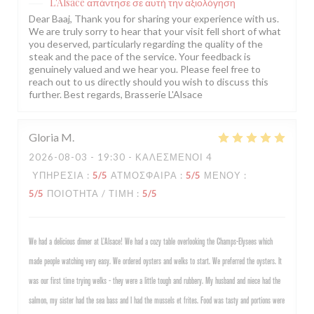
L'Alsace
απάντησε σε αυτή την αξιολόγηση
Dear Baaj, Thank you for sharing your experience with us.
We are truly sorry to hear that your visit fell short of what
you deserved, particularly regarding the quality of the
steak and the pace of the service. Your feedback is
genuinely valued and we hear you. Please feel free to
reach out to us directly should you wish to discuss this
further. Best regards, Brasserie L'Alsace
Gloria
M
2026-08-03
- 19:30 - ΚΑΛΕΣΜΈΝΟΙ 4
ΥΠΗΡΕΣΊΑ
:
5
/5
ΑΤΜΌΣΦΑΙΡΑ
:
5
/5
ΜΕΝΟΎ
:
5
/5
ΠΟΙΌΤΗΤΑ / ΤΙΜΉ
:
5
/5
We had a delicious dinner at L’Alsace! We had a cozy table overlooking the Champs-Elysees which
made people watching very easy. We ordered oysters and welks to start. We preferred the oysters. It
was our first time trying welks - they were a little tough and rubbery. My husband and niece had the
salmon, my sister had the sea bass and I had the mussels et frites. Food was tasty and portions were