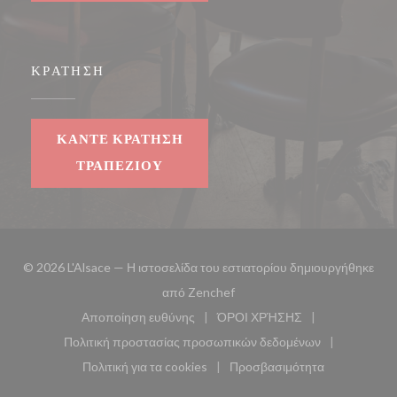
ΚΡΆΤΗΣΗ
ΚΆΝΤΕ ΚΡΆΤΗΣΗ
ΤΡΑΠΕΖΙΟΎ
© 2026 L'Alsace — Η ιστοσελίδα του εστιατορίου δημιουργήθηκε
((ανοίγει σε νέο παράθυρο))
από
Zenchef
Αποποίηση ευθύνης
ΌΡΟΙ ΧΡΉΣΗΣ
((ανοίγει σε νέο παράθυρο))
((ανοίγει σε νέο παράθυ
Πολιτική προστασίας προσωπικών δεδομένων
((ανοίγει σε νέο παράθυρο))
Πολιτική για τα cookies
Προσβασιμότητα
((ανοίγει σε νέο παράθυρο))
((ανοίγει σε νέο παρά