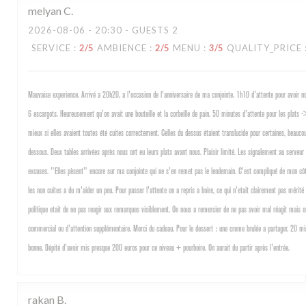
melyan
C
2026-08-06
- 20:30 - GUESTS 2
SERVICE
:
2
/5
AMBIENCE
:
2
/5
MENU
:
3
/5
QUALITY_PRICE
Mauvaise experience. Arrivé a 20h20, a l'occasion de l'anniversaire de ma conjointe. 1h10 d'attente pour avoir no
6 escargots. Heureusement qu'on avait une bouteille et la corbeille de pain. 50 minutes d'attente pour les plats -
mieux si elles avaient toutes été cuites correctement. Celles du dessus étaient translucide pour certaines, beauco
dessous. Deux tables arrivées après nous ont eu leurs plats avant nous. Plaisir limité. Les signalement au serveur
excuses. "Elles pèsent" encore sur ma conjointe qui ne s'en remet pas le lendemain. C'est compliqué de mon cô
les non cuites a du m'aider un peu. Pour passer l'attente on a repris a boire, ce qui n'etait clairement pas mérité
politique etait de ne pas reagir aux remarques visiblement. On nous a remercier de ne pas avoir mal réagit mais 
commercial ou d'attention supplémentaire. Merci du cadeau. Pour le dessert : une creme brulée a partager. 20 min
bonne. Dépité d'avoir mis presque 200 euros pour ce niveau + pourboire. On aurait du partir après l'entrée.
rakan
B