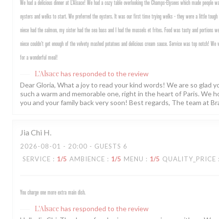
We had a delicious dinner at L’Alsace! We had a cozy table overlooking the Champs-Elysees which made people w
oysters and welks to start. We preferred the oysters. It was our first time trying welks - they were a little toug
niece had the salmon, my sister had the sea bass and I had the mussels et frites. Food was tasty and portions we
niece couldn’t get enough of the velvety mashed potatoes and delicious cream sauce. Service was top notch! We
for a wonderful meal!
L'Alsace
has responded to the review
Dear Gloria, What a joy to read your kind words! We are so glad 
such a warm and memorable one, right in the heart of Paris. We 
you and your family back very soon! Best regards, The team at Br
Jia Chi
H
2026-08-01
- 20:00 - GUESTS 6
SERVICE
:
1
/5
AMBIENCE
:
1
/5
MENU
:
1
/5
QUALITY_PRICE
You charge one more extra main dish.
L'Alsace
has responded to the review