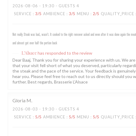
2026-08-06
- 19:30 - GUESTS 4
SERVICE
:
3
/5
AMBIENCE
:
3
/5
MENU
:
2
/5
QUALITY_PRICE
Not really Steak was bad,, wasn’t. It cooked to the right remover asked and even after it was done again the m
and almost got over half the portion back
L'Alsace
has responded to the review
Dear Baaj, Thank you for sharing your experience with us. We are 
that your visit fell short of what you deserved, particularly regard
the steak and the pace of the service. Your feedback is genuinel
hear you. Please feel free to reach out to us directly should you w
further. Best regards, Brasserie L'Alsace
Gloria
M
2026-08-03
- 19:30 - GUESTS 4
SERVICE
:
5
/5
AMBIENCE
:
5
/5
MENU
:
5
/5
QUALITY_PRICE