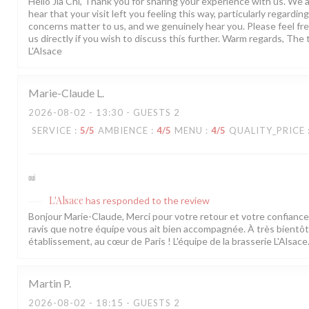
Hello Jia Chi, Thank you for sharing your experience with us. We a
hear that your visit left you feeling this way, particularly regarding
concerns matter to us, and we genuinely hear you. Please feel fre
us directly if you wish to discuss this further. Warm regards, The
L'Alsace
Marie-Claude
L
2026-08-02
- 13:30 - GUESTS 2
SERVICE
:
5
/5
AMBIENCE
:
4
/5
MENU
:
4
/5
QUALITY_PRICE
oui
L'Alsace
has responded to the review
Bonjour Marie-Claude, Merci pour votre retour et votre confian
ravis que notre équipe vous ait bien accompagnée. À très bientô
établissement, au cœur de Paris ! L'équipe de la brasserie L'Alsace
Martin
P
2026-08-02
- 18:15 - GUESTS 2