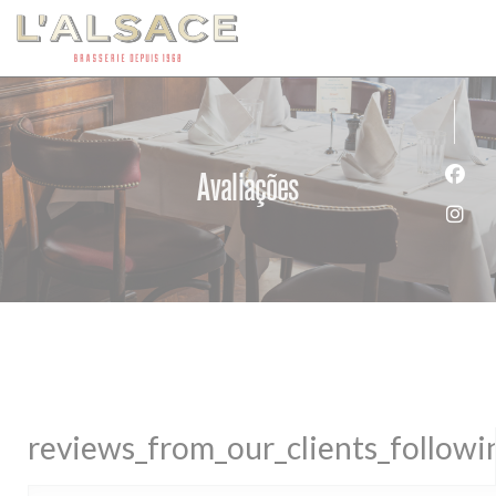
Painel de Gerenciamento de Cookies
Avaliações
Face
Inst
reviews_from_our_clients_follow