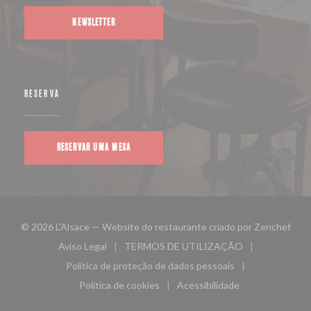
NEWSLETTER
RESERVA
RESERVAR UMA MESA
((ab
© 2026 L'Alsace — Website do restaurante criado por
Zenchef
Aviso Legal
TERMOS DE UTILIZAÇÃO
((abre numa nova janela))
((abre numa nova janela))
Política de proteção de dados pessoais
((abre numa nova janela))
Política de cookies
Acessibilidade
((abre numa nova janela))
((abre numa nova janela)