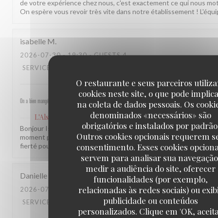
de votre expérience chez nous, c'est exactement ce qui nous mot
On espère vous revoir très vite dans notre établissement ! L'équi
isabelle
M
2026-07-30
- 19:30 - GUESTS 4
SERVICE
:
5
/5
AMBIENCE
:
5
/5
MENU
:
4
/5
QUALITY_PRICE
O restaurante e seus parceiros utiliz
cookies neste site, o que pode implic
On a bien mangé, bon rapport qualité prix pour les champs, très bel emplacement, peu d attente, personnel sympat
na coleta de dados pessoais. Os cooki
denominados «necessários» são
L'Alsace
has responded to the review
obrigatórios e instalados por padrão
Bonjour Isabelle, Merci pour ce beau retour ! Savoir que vous av
Outros cookies opcionais requerem s
moment près des Champs et que notre équipe a été à la hauteur, 
consentimento. Esses cookies opciona
fierté pour nous. À très bientôt ! L'équipe de L'Alsace
servem para analisar sua navegação
medir a audiência do site, oferecer
Danielle
Q
funcionalidades (por exemplo,
relacionadas às redes sociais) ou exib
2026-07-31
- 12:30 - GUESTS 3
publicidade ou conteúdos
SERVICE
:
5
/5
AMBIENCE
:
5
/5
MENU
:
5
/5
QUALITY_PRICE
personalizados. Clique em 'OK, aceit