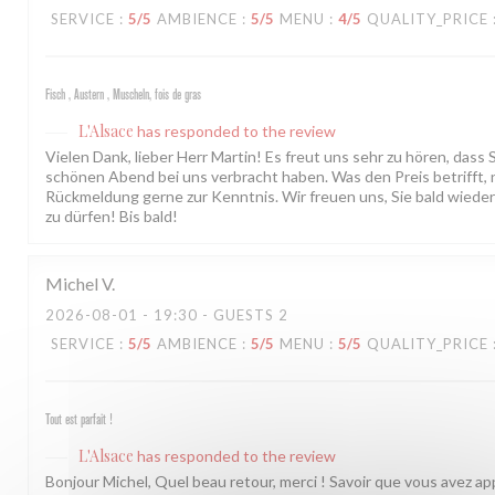
SERVICE
:
5
/5
AMBIENCE
:
5
/5
MENU
:
4
/5
QUALITY_PRICE
Fisch , Austern , Muscheln, fois de gras
L'Alsace
has responded to the review
Vielen Dank, lieber Herr Martin! Es freut uns sehr zu hören, dass 
schönen Abend bei uns verbracht haben. Was den Preis betrifft,
Rückmeldung gerne zur Kenntnis. Wir freuen uns, Sie bald wiede
zu dürfen! Bis bald!
Michel
V
2026-08-01
- 19:30 - GUESTS 2
SERVICE
:
5
/5
AMBIENCE
:
5
/5
MENU
:
5
/5
QUALITY_PRICE
Tout est parfait !
L'Alsace
has responded to the review
Bonjour Michel, Quel beau retour, merci ! Savoir que vous avez ap