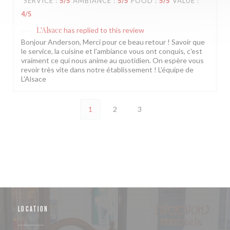
SERVICE
:
5
/5
AMBIANCE
:
5
/5
FOOD
:
5
/5
VALUE
:
4
/5
L'Alsace
has replied to this review
Bonjour Anderson, Merci pour ce beau retour ! Savoir que
le service, la cuisine et l'ambiance vous ont conquis, c'est
vraiment ce qui nous anime au quotidien. On espère vous
revoir très vite dans notre établissement ! L'équipe de
L'Alsace
1
2
3
LOCATION