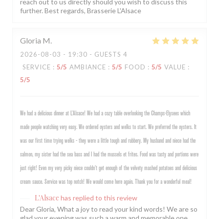
reach out to us directly should you wish to discuss this
further. Best regards, Brasserie L'Alsace
Gloria
M
2026-08-03
- 19:30 - GUESTS 4
SERVICE
:
5
/5
AMBIANCE
:
5
/5
FOOD
:
5
/5
VALUE
:
5
/5
We had a delicious dinner at L’Alsace! We had a cozy table overlooking the Champs-Elysees which
made people watching very easy. We ordered oysters and welks to start. We preferred the oysters. It
was our first time trying welks - they were a little tough and rubbery. My husband and niece had the
salmon, my sister had the sea bass and I had the mussels et frites. Food was tasty and portions were
just right! Even my very picky niece couldn’t get enough of the velvety mashed potatoes and delicious
cream sauce. Service was top notch! We would come here again. Thank you for a wonderful meal!
L'Alsace
has replied to this review
Dear Gloria, What a joy to read your kind words! We are so
glad your evening was such a warm and memorable one,