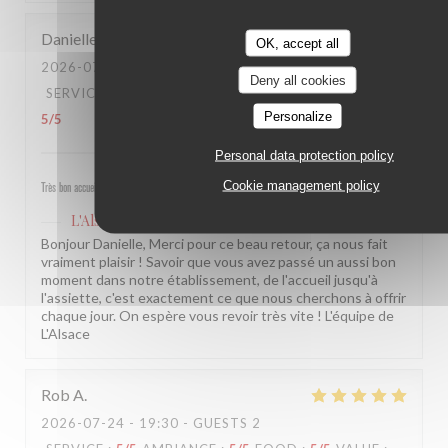
Danielle
Q
OK, accept all
2026-07-31
- 12:30 - GUESTS 3
Deny all cookies
SERVICE
:
5
/5
AMBIANCE
:
5
/5
FOOD
:
5
/5
VALUE
:
Personalize
5
/5
Personal data protection policy
Cookie management policy
Très bon accueil, service rapide et plats excellents
L'Alsace
has replied to this review
Bonjour Danielle, Merci pour ce beau retour, ça nous fait
vraiment plaisir ! Savoir que vous avez passé un aussi bon
moment dans notre établissement, de l'accueil jusqu'à
l'assiette, c'est exactement ce que nous cherchons à offrir
chaque jour. On espère vous revoir très vite ! L'équipe de
L'Alsace
Rob
A
2026-07-24
- 19:30 - GUESTS 2