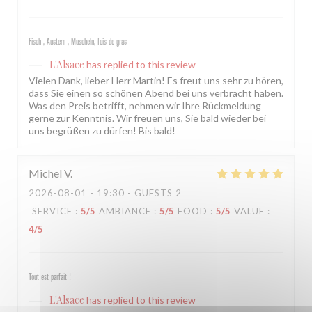
Fisch , Austern , Muscheln, fois de gras
L'Alsace
has replied to this review
Vielen Dank, lieber Herr Martin! Es freut uns sehr zu hören,
dass Sie einen so schönen Abend bei uns verbracht haben.
Was den Preis betrifft, nehmen wir Ihre Rückmeldung
gerne zur Kenntnis. Wir freuen uns, Sie bald wieder bei
uns begrüßen zu dürfen! Bis bald!
Michel
V
2026-08-01
- 19:30 - GUESTS 2
SERVICE
:
5
/5
AMBIANCE
:
5
/5
FOOD
:
5
/5
VALUE
:
4
/5
Tout est parfait !
L'Alsace
has replied to this review