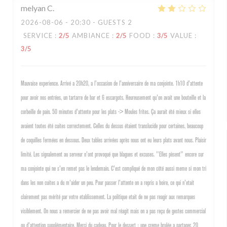
melyan
C
2026-08-06
- 20:30 - GUESTS 2
SERVICE
:
2
/5
AMBIANCE
:
2
/5
FOOD
:
3
/5
VALUE
:
3
/5
Mauvaise experience. Arrivé a 20h20, a l'occasion de l'anniversaire de ma conjointe. 1h10 d'attente
pour avoir nos entrées, un tartarre de bar et 6 escargots. Heureusement qu'on avait une bouteille et la
corbeille de pain. 50 minutes d'attente pour les plats -> Moules frites. Ça aurait été mieux si elles
avaient toutes été cuites correctement. Celles du dessus étaient translucide pour certaines, beaucoup
de coquilles fermées en dessous. Deux tables arrivées après nous ont eu leurs plats avant nous. Plaisir
limité. Les signalement au serveur n'ont provoqué que blagues et excuses. "Elles pèsent" encore sur
ma conjointe qui ne s'en remet pas le lendemain. C'est compliqué de mon côté aussi meme si mon tri
dans les non cuites a du m'aider un peu. Pour passer l'attente on a repris a boire, ce qui n'etait
clairement pas mérité par votre etablissement. La politique etait de ne pas reagir aux remarques
visiblement. On nous a remercier de ne pas avoir mal réagit mais on a pas reçu de gestes commercial
ou d'attention supplémentaire. Merci du cadeau. Pour le dessert : une creme brulée a partager. 20