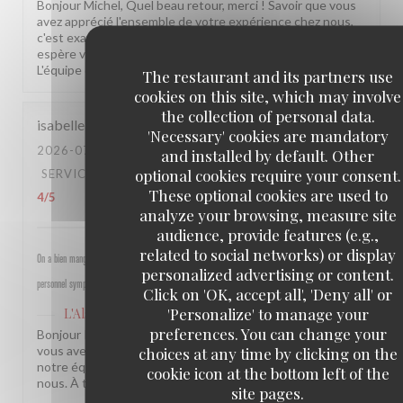
Bonjour Michel, Quel beau retour, merci ! Savoir que vous
avez apprécié l'ensemble de votre expérience chez nous,
c'est exactement ce qui nous motive chaque jour. On
espère vous revoir très vite dans notre établissement !
L'équipe de L'Alsace
The restaurant and its partners use
cookies on this site, which may involve
the collection of personal data.
isabelle
M
'Necessary' cookies are mandatory
2026-07-30
- 19:30 - GUESTS 4
and installed by default. Other
optional cookies require your consent.
SERVICE
:
5
/5
AMBIANCE
:
5
/5
FOOD
:
4
/5
VALUE
:
These optional cookies are used to
4
/5
analyze your browsing, measure site
audience, provide features (e.g.,
related to social networks) or display
On a bien mangé, bon rapport qualité prix pour les champs, très bel emplacement, peu d attente,
personalized advertising or content.
personnel sympathique et efficace.
Click on 'OK, accept all', 'Deny all' or
'Personalize' to manage your
L'Alsace
has replied to this review
preferences. You can change your
Bonjour Isabelle, Merci pour ce beau retour ! Savoir que
vous avez passé un bon moment près des Champs et que
choices at any time by clicking on the
notre équipe a été à la hauteur, c'est une vraie fierté pour
cookie icon at the bottom left of the
nous. À très bientôt ! L'équipe de L'Alsace
site pages.