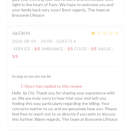
right in the heart of Paris. We hope to welcome you and
your family back very soon! Best regards, The team at
Brasserie L'Alsace
Jia Chi
H
2026-08-01
- 20:00 - GUESTS 6
SERVICE
:
1
/5
AMBIANCE
:
1
/5
FOOD
:
1
/5
VALUE
:
1
/5
You charge one more extra main dish.
L'Alsace
has replied to this review
Hello Jia Chi, Thank you for sharing your experience with
us. We are truly sorry to hear that your visit left you
feeling this way, particularly regarding the billing. Your
concerns matter to us, and we genuinely hear you. Please
feel free to reach out to us directly if you wish to discuss
this further. Warm regards, The team at Brasserie L'Alsace