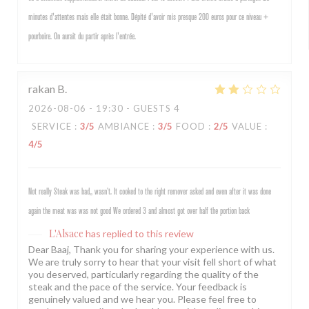
minutes d'attentes mais elle était bonne. Dépité d'avoir mis presque 200 euros pour ce niveau +
pourboire. On aurait du partir après l'entrée.
rakan
B
2026-08-06
- 19:30 - GUESTS 4
SERVICE
:
3
/5
AMBIANCE
:
3
/5
FOOD
:
2
/5
VALUE
:
4
/5
Not really Steak was bad,, wasn’t. It cooked to the right remover asked and even after it was done
again the meat was was not good We ordered 3 and almost got over half the portion back
L'Alsace
has replied to this review
Dear Baaj, Thank you for sharing your experience with us.
We are truly sorry to hear that your visit fell short of what
you deserved, particularly regarding the quality of the
steak and the pace of the service. Your feedback is
genuinely valued and we hear you. Please feel free to