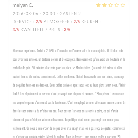
melyan
C
2026-08-06
- 20:30 - GASTEN 2
SERVICE
:
2
/5
ATMOSFEER
:
2
/5
KEUKEN
:
3
/5
KWALITEIT / PRIJS
:
3
/5
Mauvaise experience. Arrivé a 20h20, a l'occasion de l'anniversaire de ma conjointe. 1h10 d'attente
pour avoir nos entrées, un tartarre de bar et 6 escargots. Heureusement qu'on avait une bouteille et la
corbeille de pain. 50 minutes d'attente pour les plats -> Moules frites. Ça aurait été mieux si elles
avaient toutes été cuites correctement. Celles du dessus étaient translucide pour certaines, beaucoup
de coquilles fermées en dessous. Deux tables arrivées après nous ont eu leurs plats avant nous. Plaisir
limité. Les signalement au serveur n'ont provoqué que blagues et excuses. "Elles pèsent" encore sur
ma conjointe qui ne s'en remet pas le lendemain. C'est compliqué de mon côté aussi meme si mon tri
dans les non cuites a du m'aider un peu. Pour passer l'attente on a repris a boire, ce qui n'etait
clairement pas mérité par votre etablissement. La politique etait de ne pas reagir aux remarques
visiblement. On nous a remercier de ne pas avoir mal réagit mais on a pas reçu de gestes commercial
ou d'attention supplémentaire. Merci du cadeau. Pour le dessert : une creme brulée a partager. 20