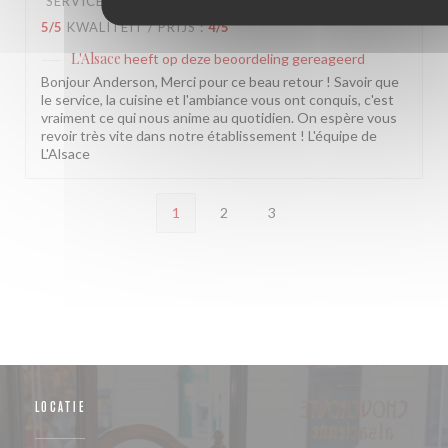
SERVICE
:
5
/5
ATMOSFEER
:
5
/5
KEUKEN
:
5
/5
KWALITEIT / PRIJS
:
4
/5
L'Alsace
heeft op deze beoordeling gereageerd
Bonjour Anderson, Merci pour ce beau retour ! Savoir que
le service, la cuisine et l'ambiance vous ont conquis, c'est
vraiment ce qui nous anime au quotidien. On espère vous
revoir très vite dans notre établissement ! L'équipe de
L'Alsace
1
2
3
LOCATIE