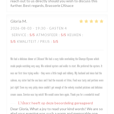
reach out to us directly should you wish to discuss this
further. Best regards, Brasserie L'Alsace
Gloria
M
2026-08-03
- 19:30 - GASTEN 4
SERVICE
:
5
/5
ATMOSFEER
:
5
/5
KEUKEN
:
5
/5
KWALITEIT / PRIJS
:
5
/5
We had a delicious dinner at L’Alsace! We had a cozy table overlooking the Champs-Elysees which
made people watching very easy. We ordered oysters and welks to start. We preferred the oysters. It
was our first time trying welks - they were a little tough and rubbery. My husband and niece had the
salmon, my sister had the sea bass and I had the mussels et frites. Food was tasty and portions were
just right! Even my very picky niece couldn’t get enough of the velvety mashed potatoes and delicious
cream sauce. Service was top notch! We would come here again. Thank you for a wonderful meal!
L'Alsace
heeft op deze beoordeling gereageerd
Dear Gloria, What a joy to read your kind words! We are so
glad your evening was such a warm and memorable one,