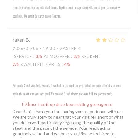
minutes d'attentes mais elle était bonne. Dépité d'avoir mis presque 200 euros pour ce niveau +
pourboire. On aurait du partir après l'entrée.
rakan
B
2026-08-06
- 19:30 - GASTEN 4
SERVICE
:
3
/5
ATMOSFEER
:
3
/5
KEUKEN
:
2
/5
KWALITEIT / PRIJS
:
4
/5
Not really Steak was bad,, wasn’t. It cooked to the right remover asked and even after it was done
again the meat was was not good We ordered 3 and almost got over half the portion back
L'Alsace
heeft op deze beoordeling gereageerd
Dear Baaj, Thank you for sharing your experience with us.
We are truly sorry to hear that your visit fell short of what
you deserved, particularly regarding the quality of the
steak and the pace of the service. Your feedback is
genuinely valued and we hear you. Please feel free to