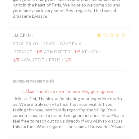
right in the heart of Paris. We hope to welcome you and
your family back very soon! Best regards, The team at
Brasserie L'Alsace
Jia Chi
H
2026-08-01
- 20:00 - GASTEN 6
SERVICE
:
1
/5
ATMOSFEER
:
1
/5
KEUKEN
:
1
/5
KWALITEIT / PRIJS
:
1
/5
You charge one more extra main dish.
L'Alsace
heeft op deze beoordeling gereageerd
Hello Jia Chi, Thank you for sharing your experience with
us. We are truly sorry to hear that your visit left you
feeling this way, particularly regarding the billing. Your
concerns matter to us, and we genuinely hear you. Please
feel free to reach out to us directly if you wish to discuss
this further. Warm regards, The team at Brasserie L'Alsace