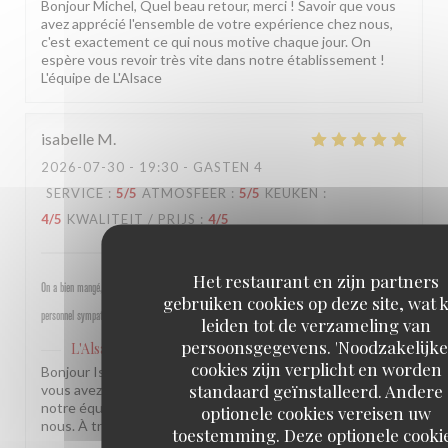
Bonjour Michel, Quel beau retour, merci ! Savoir que vous
avez apprécié l'ensemble de votre expérience chez nous,
c'est exactement ce qui nous motive chaque jour. On
espère vous revoir très vite dans notre établissement !
L'équipe de L'Alsace
isabelle
M
2026-07-30
- 19:30 - GASTEN 4
SERVICE
:
5
/5
ATMOSFEER
:
5
/5
KEUKEN
:
4
/5
KWALITEIT / PRIJS
:
4
/5
Het restaurant en zijn partners
On a bien mangé, bon rapport qualité prix pour les champs, très bel emplacement, peu d attente,
gebruiken cookies op deze site, wat 
personnel sympathique et efficace.
leiden tot de verzameling van
persoonsgegevens. 'Noodzakelijke
L'Alsace
heeft op deze beoordeling gereageerd
cookies zijn verplicht en worden
Bonjour Isabelle, Merci pour ce beau retour ! Savoir que
standaard geïnstalleerd. Andere
vous avez passé un bon moment près des Champs et que
notre équipe a été à la hauteur, c'est une vraie fierté pour
optionele cookies vereisen uw
nous. À très bientôt ! L'équipe de L'Alsace
toestemming. Deze optionele cooki