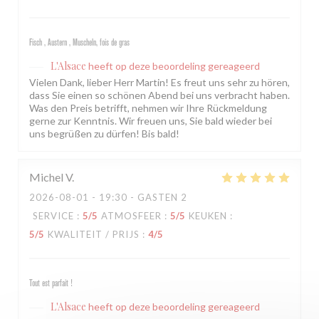
Fisch , Austern , Muscheln, fois de gras
L'Alsace
heeft op deze beoordeling gereageerd
Vielen Dank, lieber Herr Martin! Es freut uns sehr zu hören,
dass Sie einen so schönen Abend bei uns verbracht haben.
Was den Preis betrifft, nehmen wir Ihre Rückmeldung
gerne zur Kenntnis. Wir freuen uns, Sie bald wieder bei
uns begrüßen zu dürfen! Bis bald!
Michel
V
2026-08-01
- 19:30 - GASTEN 2
SERVICE
:
5
/5
ATMOSFEER
:
5
/5
KEUKEN
:
5
/5
KWALITEIT / PRIJS
:
4
/5
Tout est parfait !
L'Alsace
heeft op deze beoordeling gereageerd