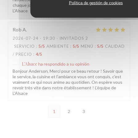
Política de gestión de cookies
chaque jour. On espère vous revoir très vite ! L'équipe de
L'Alsace
Rob
A
2026-07-24
- 19:30 - INVITADOS 2
SERVICIO
:
5
/5
AMBIENTE
:
5
/5
MENÚ
:
5
/5
CALIDAD
/ PRECIO
:
4
/5
L'Alsace
ha respondido a su opinión
Bonjour Anderson, Merci pour ce beau retour ! Savoir que
le service, la cuisine et l'ambiance vous ont conquis, c'est
vraiment ce qui nous anime au quotidien. On espère vous
revoir très vite dans notre établissement ! L'équipe de
L'Alsace
1
2
3