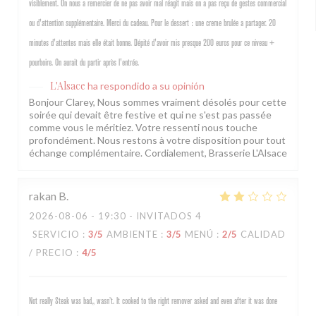
visiblement. On nous a remercier de ne pas avoir mal réagit mais on a pas reçu de gestes commercial
ou d'attention supplémentaire. Merci du cadeau. Pour le dessert : une creme brulée a partager. 20
minutes d'attentes mais elle était bonne. Dépité d'avoir mis presque 200 euros pour ce niveau +
pourboire. On aurait du partir après l'entrée.
L'Alsace
ha respondido a su opinión
Bonjour Clarey, Nous sommes vraiment désolés pour cette
soirée qui devait être festive et qui ne s'est pas passée
comme vous le méritiez. Votre ressenti nous touche
profondément. Nous restons à votre disposition pour tout
échange complémentaire. Cordialement, Brasserie L'Alsace
rakan
B
2026-08-06
- 19:30 - INVITADOS 4
SERVICIO
:
3
/5
AMBIENTE
:
3
/5
MENÚ
:
2
/5
CALIDAD
/ PRECIO
:
4
/5
Not really Steak was bad,, wasn’t. It cooked to the right remover asked and even after it was done