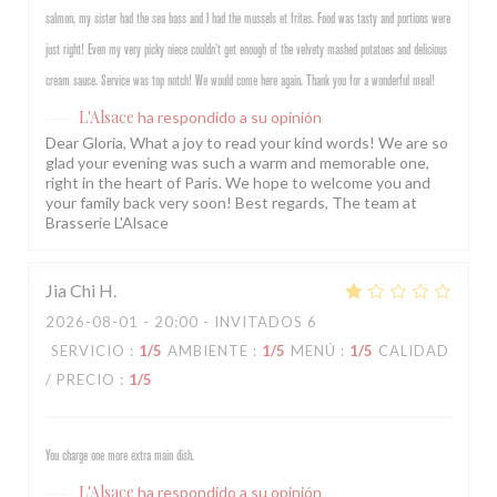
salmon, my sister had the sea bass and I had the mussels et frites. Food was tasty and portions were
just right! Even my very picky niece couldn’t get enough of the velvety mashed potatoes and delicious
cream sauce. Service was top notch! We would come here again. Thank you for a wonderful meal!
L'Alsace
ha respondido a su opinión
Dear Gloria, What a joy to read your kind words! We are so
glad your evening was such a warm and memorable one,
right in the heart of Paris. We hope to welcome you and
your family back very soon! Best regards, The team at
Brasserie L'Alsace
Jia Chi
H
2026-08-01
- 20:00 - INVITADOS 6
SERVICIO
:
1
/5
AMBIENTE
:
1
/5
MENÚ
:
1
/5
CALIDAD
/ PRECIO
:
1
/5
You charge one more extra main dish.
L'Alsace
ha respondido a su opinión