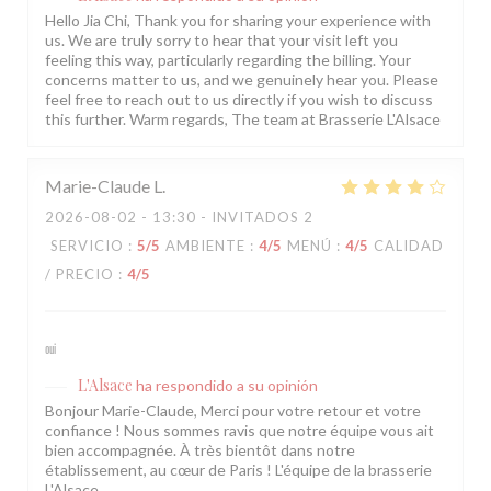
Hello Jia Chi, Thank you for sharing your experience with
us. We are truly sorry to hear that your visit left you
feeling this way, particularly regarding the billing. Your
concerns matter to us, and we genuinely hear you. Please
feel free to reach out to us directly if you wish to discuss
this further. Warm regards, The team at Brasserie L'Alsace
Marie-Claude
L
2026-08-02
- 13:30 - INVITADOS 2
SERVICIO
:
5
/5
AMBIENTE
:
4
/5
MENÚ
:
4
/5
CALIDAD
/ PRECIO
:
4
/5
oui
L'Alsace
ha respondido a su opinión
Bonjour Marie-Claude, Merci pour votre retour et votre
confiance ! Nous sommes ravis que notre équipe vous ait
bien accompagnée. À très bientôt dans notre
établissement, au cœur de Paris ! L'équipe de la brasserie
L'Alsace.