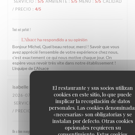
SERVICIO
:
5
/5
AMBIENTE
:
5
/5
MENÚ
:
5
/5
CALIDAD
/ PRECIO
:
4
/5
Tout est parfait !
L'Alsace
ha respondido a su opinión
Bonjour Michel, Quel beau retour, merci ! Savoir que vous
avez apprécié l'ensemble de votre expérience chez nous,
c'est exactement ce qui nous motive chaque jour. On
espère vous revoir très vite dans notre établissement !
L'équipe de L'Alsace
isabelle
M
El restaurante y sus socios utilizan
cookies en este sitio, lo que puede
2026-07-30
- 19:30 - INVITADOS 4
implicar la recopilación de datos
SERVICIO
:
5
/5
AMBIENTE
:
5
/5
MENÚ
:
4
/5
CALIDAD
personales. Las cookies denominada
/ PRECIO
:
4
/5
«necesarias» son obligatorias y se
instalan por defecto. Otras cookies
opcionales requieren su
On a bien mangé, bon rapport qualité prix pour les champs, très bel emplacement, peu d attente,
consentimiento. Estas cookies