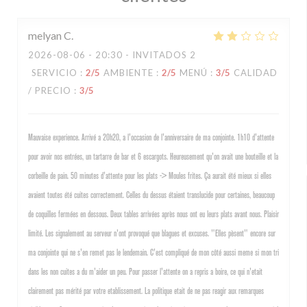
melyan
C
2026-08-06
- 20:30 - INVITADOS 2
SERVICIO
:
2
/5
AMBIENTE
:
2
/5
MENÚ
:
3
/5
CALIDAD
/ PRECIO
:
3
/5
Mauvaise experience. Arrivé a 20h20, a l'occasion de l'anniversaire de ma conjointe. 1h10 d'attente
pour avoir nos entrées, un tartarre de bar et 6 escargots. Heureusement qu'on avait une bouteille et la
corbeille de pain. 50 minutes d'attente pour les plats -> Moules frites. Ça aurait été mieux si elles
avaient toutes été cuites correctement. Celles du dessus étaient translucide pour certaines, beaucoup
de coquilles fermées en dessous. Deux tables arrivées après nous ont eu leurs plats avant nous. Plaisir
limité. Les signalement au serveur n'ont provoqué que blagues et excuses. "Elles pèsent" encore sur
ma conjointe qui ne s'en remet pas le lendemain. C'est compliqué de mon côté aussi meme si mon tri
dans les non cuites a du m'aider un peu. Pour passer l'attente on a repris a boire, ce qui n'etait
clairement pas mérité par votre etablissement. La politique etait de ne pas reagir aux remarques