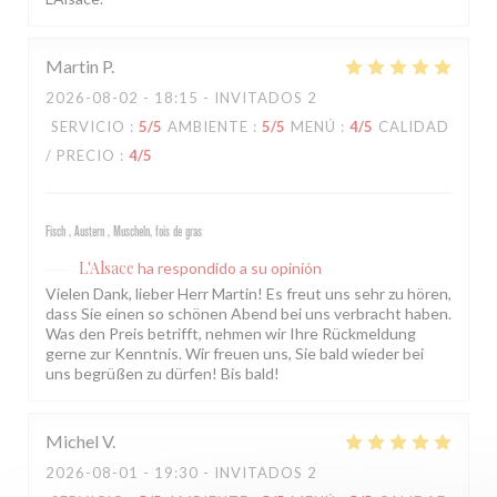
Martin
P
2026-08-02
- 18:15 - INVITADOS 2
SERVICIO
:
5
/5
AMBIENTE
:
5
/5
MENÚ
:
4
/5
CALIDAD
/ PRECIO
:
4
/5
Fisch , Austern , Muscheln, fois de gras
L'Alsace
ha respondido a su opinión
Vielen Dank, lieber Herr Martin! Es freut uns sehr zu hören,
dass Sie einen so schönen Abend bei uns verbracht haben.
Was den Preis betrifft, nehmen wir Ihre Rückmeldung
gerne zur Kenntnis. Wir freuen uns, Sie bald wieder bei
uns begrüßen zu dürfen! Bis bald!
Michel
V
2026-08-01
- 19:30 - INVITADOS 2