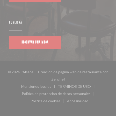
RESERVA
RESERVAR UNA MESA
© 2026 L'Alsace — Creación de página web de restaurante con
((abre en una nueva ventana))
Zenchef
Menciones legales
TÉRMINOS DE USO
((abre en una nueva ventana))
((abre en una nueva ven
Política de protección de datos personales
((abre en una nueva ventana))
Política de cookies
Accesibilidad
((abre en una nueva ventana))
((abre en una nueva ven