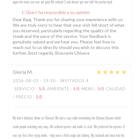
again the meat was was not good We ordered 3 and almost got over half the portion back
L'Alsace
ha respondido a su opinión
Dear Baaj, Thank you for sharing your experience with us.
We are truly sorry to hear that your visit fell short of what
you deserved, particularly regarding the quality of the
steak and the pace of the service. Your feedback is
genuinely valued and we hear you. Please feel free to
reach out to us directly should you wish to discuss this
further. Best regards, Brasserie L'Alsace
Gloria
M
2026-08-03
- 19:30 - INVITADOS 4
SERVICIO
:
5
/5
AMBIENTE
:
5
/5
MENÚ
:
5
/5
CALIDAD
/ PRECIO
:
5
/5
We had a delicious dinner at L’Alsace! We had a cozy table overlooking the Champs-Elysees which
made people watching very easy. We ordered oysters and welks to start. We preferred the oysters. It
was our first time trying welks - they were a little tough and rubbery. My husband and niece had the