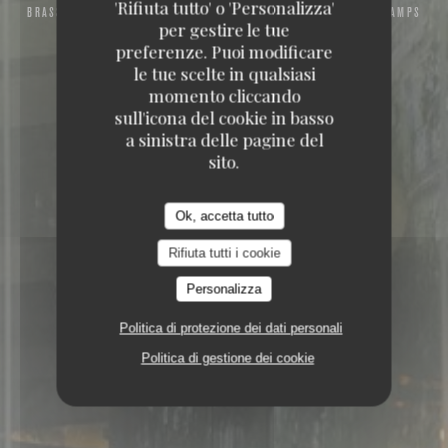
'Rifiuta tutto' o 'Personalizza'
BRASSERIE – FRUITS DE MER A EMPORTER
39, AVENUE DES CHAMPS
per gestire le tue
ELYSÉES 75008 PARIS
preferenze. Puoi modificare
le tue scelte in qualsiasi
momento cliccando
sull'icona del cookie in basso
a sinistra delle pagine del
sito.
Ok, accetta tutto
Rifiuta tutti i cookie
Personalizza
Politica di protezione dei dati personali
Politica di gestione dei cookie