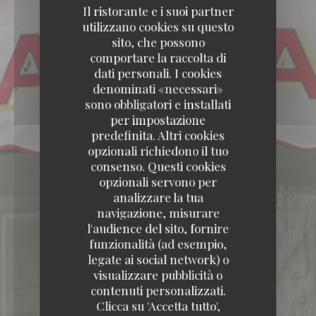
Il ristorante e i suoi partner
utilizzano cookies su questo
sito, che possono
comportare la raccolta di
dati personali. I cookies
denominati «necessari»
sono obbligatori e installati
per impostazione
predefinita. Altri cookies
opzionali richiedono il tuo
consenso. Questi cookies
opzionali servono per
analizzare la tua
navigazione, misurare
l'audience del sito, fornire
funzionalità (ad esempio,
legate ai social network) o
visualizzare pubblicità o
contenuti personalizzati.
Clicca su 'Accetta tutto',