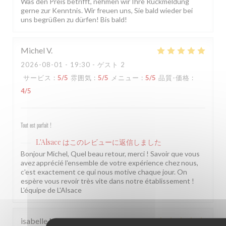
Was den Preis betrifft, nehmen wir Ihre Rückmeldung
gerne zur Kenntnis. Wir freuen uns, Sie bald wieder bei
uns begrüßen zu dürfen! Bis bald!
Michel
V
2026-08-01
- 19:30 - ゲスト 2
サービス
:
5
/5
雰囲気
:
5
/5
メニュー
:
5
/5
品質-価格
:
4
/5
Tout est parfait !
L'Alsace
はこのレビューに返信しました
Bonjour Michel, Quel beau retour, merci ! Savoir que vous
avez apprécié l'ensemble de votre expérience chez nous,
c'est exactement ce qui nous motive chaque jour. On
espère vous revoir très vite dans notre établissement !
L'équipe de L'Alsace
isabelle
M