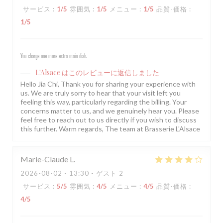
サービス
:
1
/5
雰囲気
:
1
/5
メニュー
:
1
/5
品質-価格
:
1
/5
You charge one more extra main dish.
L'Alsace
はこのレビューに返信しました
Hello Jia Chi, Thank you for sharing your experience with
us. We are truly sorry to hear that your visit left you
feeling this way, particularly regarding the billing. Your
concerns matter to us, and we genuinely hear you. Please
feel free to reach out to us directly if you wish to discuss
this further. Warm regards, The team at Brasserie L'Alsace
Marie-Claude
L
2026-08-02
- 13:30 - ゲスト 2
サービス
:
5
/5
雰囲気
:
4
/5
メニュー
:
4
/5
品質-価格
:
4
/5