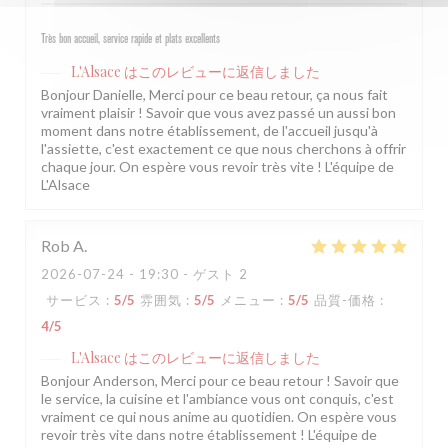
Très bon accueil, service rapide et plats excellents
L'Alsace
はこのレビューに返信しました
Bonjour Danielle, Merci pour ce beau retour, ça nous fait
vraiment plaisir ! Savoir que vous avez passé un aussi bon
moment dans notre établissement, de l'accueil jusqu'à
l'assiette, c'est exactement ce que nous cherchons à offrir
chaque jour. On espère vous revoir très vite ! L'équipe de
L'Alsace
Rob
A
2026-07-24
- 19:30 - ゲスト 2
サービス
:
5
/5
雰囲気
:
5
/5
メニュー
:
5
/5
品質-価格
:
4
/5
L'Alsace
はこのレビューに返信しました
Bonjour Anderson, Merci pour ce beau retour ! Savoir que
le service, la cuisine et l'ambiance vous ont conquis, c'est
vraiment ce qui nous anime au quotidien. On espère vous
revoir très vite dans notre établissement ! L'équipe de