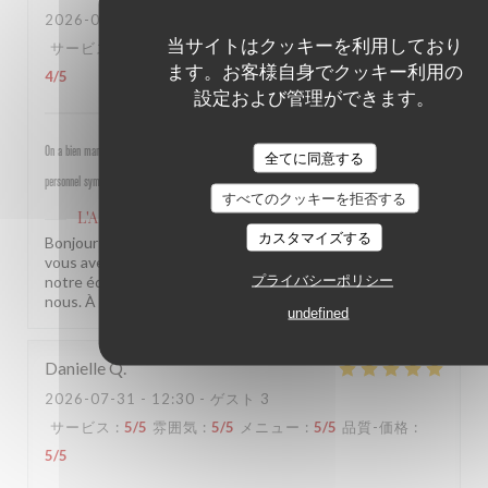
2026-07-30
- 19:30 - ゲスト 4
当サイトはクッキーを利用しており
サービス
:
5
/5
雰囲気
:
5
/5
メニュー
:
4
/5
品質-価格
:
ます。お客様自身でクッキー利用の
4
/5
設定および管理ができます。
On a bien mangé, bon rapport qualité prix pour les champs, très bel emplacement, peu d attente,
全てに同意する
personnel sympathique et efficace.
すべてのクッキーを拒否する
L'Alsace
はこのレビューに返信しました
カスタマイズする
Bonjour Isabelle, Merci pour ce beau retour ! Savoir que
vous avez passé un bon moment près des Champs et que
プライバシーポリシー
notre équipe a été à la hauteur, c'est une vraie fierté pour
nous. À très bientôt ! L'équipe de L'Alsace
undefined
Danielle
Q
2026-07-31
- 12:30 - ゲスト 3
サービス
:
5
/5
雰囲気
:
5
/5
メニュー
:
5
/5
品質-価格
:
5
/5