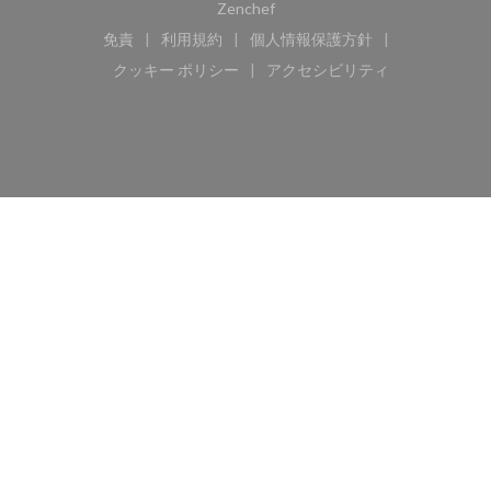
((新しいウィンドウで開きます))
Zenchef
免責
利用規約
個人情報保護方針
((新しいウィンドウで開きます))
((新しいウィンドウで開きます))
((新しいウィンドウで開き
クッキー ポリシー
アクセシビリティ
((新しいウィンドウで開きます))
((新しいウィンドウで開