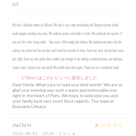
5
/5
We had a delicious dinner at L’Alsace! We had a cozy table overlooking the Champs-Elysees which
made people watching very easy. We ordered oysters and welks to start. We preferred the oysters. It
was our first time trying welks - they were a little tough and rubbery. My husband and niece had the
salmon, my sister had the sea bass and I had the mussels et frites. Food was tasty and portions were
just right! Even my very picky niece couldn’t get enough of the velvety mashed potatoes and delicious
cream sauce. Service was top notch! We would come here again. Thank you for a wonderful meal!
L'Alsace
はこのレビューに返信しました
Dear Gloria, What a joy to read your kind words! We are so
glad your evening was such a warm and memorable one,
right in the heart of Paris. We hope to welcome you and
your family back very soon! Best regards, The team at
Brasserie L'Alsace
Jia Chi
H
2026-08-01
- 20:00 - ゲスト 6