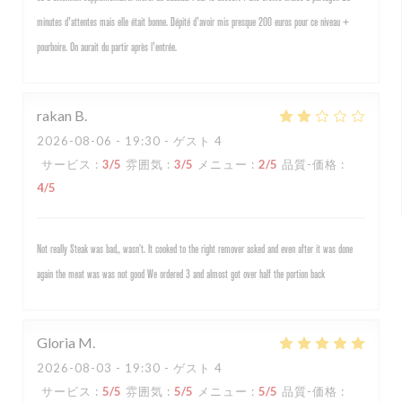
minutes d'attentes mais elle était bonne. Dépité d'avoir mis presque 200 euros pour ce niveau +
pourboire. On aurait du partir après l'entrée.
rakan
B
2026-08-06
- 19:30 - ゲスト 4
サービス
:
3
/5
雰囲気
:
3
/5
メニュー
:
2
/5
品質-価格
:
4
/5
Not really Steak was bad,, wasn’t. It cooked to the right remover asked and even after it was done
again the meat was was not good We ordered 3 and almost got over half the portion back
Gloria
M
2026-08-03
- 19:30 - ゲスト 4
サービス
:
5
/5
雰囲気
:
5
/5
メニュー
:
5
/5
品質-価格
: