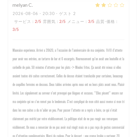
melyan
C
2026-08-06
- 20:30 - ゲスト 2
サービス
:
2
/5
雰囲気
:
2
/5
メニュー
:
3
/5
品質-価格
:
3
/5
Mauvaise experience. Arrivé a 20h20, a l'occasion de l'anniversaire de ma conjointe. 1h10 d'attente
pour avoir nos entrées, un tartarre de bar et 6 escargots. Heureusement qu'on avait une bouteille et la
corbeille de pain. 50 minutes d'attente pour les plats -> Moules frites. Ça aurait été mieux si elles
avaient toutes été cuites correctement. Celles du dessus étaient translucide pour certaines, beaucoup
de coquilles fermées en dessous. Deux tables arrivées après nous ont eu leurs plats avant nous. Plaisir
limité. Les signalement au serveur n'ont provoqué que blagues et excuses. "Elles pèsent" encore sur
ma conjointe qui ne s'en remet pas le lendemain. C'est compliqué de mon côté aussi meme si mon tri
dans les non cuites a du m'aider un peu. Pour passer l'attente on a repris a boire, ce qui n'etait
clairement pas mérité par votre etablissement. La politique etait de ne pas reagir aux remarques
visiblement. On nous a remercier de ne pas avoir mal réagit mais on a pas reçu de gestes commercial
ou d'attention supplémentaire. Merci du cadeau. Pour le dessert : une creme brulée a partager. 20