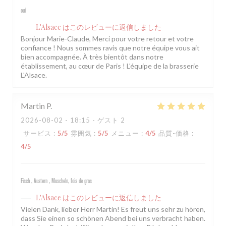
oui
L'Alsace
はこのレビューに返信しました
Bonjour Marie-Claude, Merci pour votre retour et votre
confiance ! Nous sommes ravis que notre équipe vous ait
bien accompagnée. À très bientôt dans notre
établissement, au cœur de Paris ! L'équipe de la brasserie
L'Alsace.
Martin
P
2026-08-02
- 18:15 - ゲスト 2
サービス
:
5
/5
雰囲気
:
5
/5
メニュー
:
4
/5
品質-価格
:
4
/5
Fisch , Austern , Muscheln, fois de gras
L'Alsace
はこのレビューに返信しました
Vielen Dank, lieber Herr Martin! Es freut uns sehr zu hören,
dass Sie einen so schönen Abend bei uns verbracht haben.