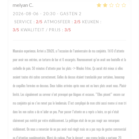
melyan
C
2026-08-06
- 20:30 - GASTEN 2
SERVICE
:
2
/5
ATMOSFEER
:
2
/5
KEUKEN
:
3
/5
KWALITEIT / PRIJS
:
3
/5
Mauvaise experience. Arrivé a 20h20, a l'occasion de l'anniversaire de ma conjointe. 1h10 d'attente
pour avoir nos entrées, un tartarre de bar et 6 escargots. Heureusement qu'on avait une bouteille et la
corbeille de pain. 50 minutes d'attente pour les plats -> Moules frites. Ça aurait été mieux si elles
avaient toutes été cuites correctement. Celles du dessus étaient translucide pour certaines, beaucoup
de coquilles fermées en dessous. Deux tables arrivées après nous ont eu leurs plats avant nous. Plaisir
limité. Les signalement au serveur n'ont provoqué que blagues et excuses. "Elles pèsent" encore sur
ma conjointe qui ne s'en remet pas le lendemain. C'est compliqué de mon côté aussi meme si mon tri
dans les non cuites a du m'aider un peu. Pour passer l'attente on a repris a boire, ce qui n'etait
clairement pas mérité par votre etablissement. La politique etait de ne pas reagir aux remarques
visiblement. On nous a remercier de ne pas avoir mal réagit mais on a pas reçu de gestes commercial
ou d'attention supplémentaire. Merci du cadeau. Pour le dessert : une creme brulée a partager. 20