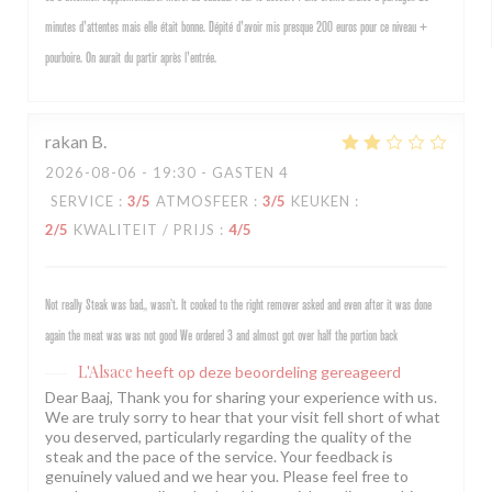
minutes d'attentes mais elle était bonne. Dépité d'avoir mis presque 200 euros pour ce niveau +
pourboire. On aurait du partir après l'entrée.
rakan
B
2026-08-06
- 19:30 - GASTEN 4
SERVICE
:
3
/5
ATMOSFEER
:
3
/5
KEUKEN
:
2
/5
KWALITEIT / PRIJS
:
4
/5
Not really Steak was bad,, wasn’t. It cooked to the right remover asked and even after it was done
again the meat was was not good We ordered 3 and almost got over half the portion back
L'Alsace
heeft op deze beoordeling gereageerd
Dear Baaj, Thank you for sharing your experience with us.
We are truly sorry to hear that your visit fell short of what
you deserved, particularly regarding the quality of the
steak and the pace of the service. Your feedback is
genuinely valued and we hear you. Please feel free to