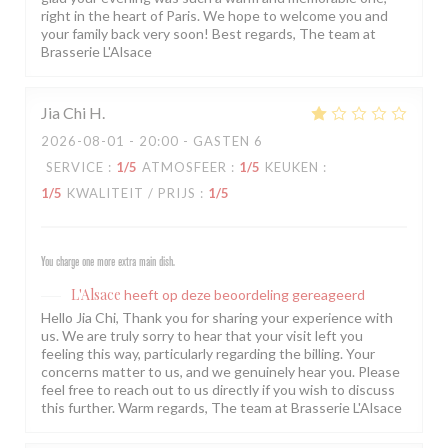
right in the heart of Paris. We hope to welcome you and
your family back very soon! Best regards, The team at
Brasserie L'Alsace
Jia Chi
H
2026-08-01
- 20:00 - GASTEN 6
SERVICE
:
1
/5
ATMOSFEER
:
1
/5
KEUKEN
:
1
/5
KWALITEIT / PRIJS
:
1
/5
You charge one more extra main dish.
L'Alsace
heeft op deze beoordeling gereageerd
Hello Jia Chi, Thank you for sharing your experience with
us. We are truly sorry to hear that your visit left you
feeling this way, particularly regarding the billing. Your
concerns matter to us, and we genuinely hear you. Please
feel free to reach out to us directly if you wish to discuss
this further. Warm regards, The team at Brasserie L'Alsace