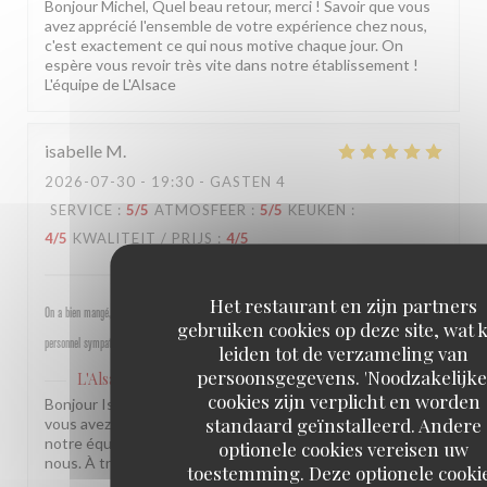
Bonjour Michel, Quel beau retour, merci ! Savoir que vous
avez apprécié l'ensemble de votre expérience chez nous,
c'est exactement ce qui nous motive chaque jour. On
espère vous revoir très vite dans notre établissement !
L'équipe de L'Alsace
isabelle
M
2026-07-30
- 19:30 - GASTEN 4
SERVICE
:
5
/5
ATMOSFEER
:
5
/5
KEUKEN
:
4
/5
KWALITEIT / PRIJS
:
4
/5
Het restaurant en zijn partners
On a bien mangé, bon rapport qualité prix pour les champs, très bel emplacement, peu d attente,
gebruiken cookies op deze site, wat 
personnel sympathique et efficace.
leiden tot de verzameling van
persoonsgegevens. 'Noodzakelijke
L'Alsace
heeft op deze beoordeling gereageerd
cookies zijn verplicht en worden
Bonjour Isabelle, Merci pour ce beau retour ! Savoir que
standaard geïnstalleerd. Andere
vous avez passé un bon moment près des Champs et que
notre équipe a été à la hauteur, c'est une vraie fierté pour
optionele cookies vereisen uw
nous. À très bientôt ! L'équipe de L'Alsace
toestemming. Deze optionele cooki