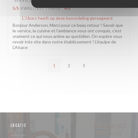
SERVICE
:
5
/5
ATMOSFEER
:
5
/5
KEUKEN
:
5
/5
KWALITEIT / PRIJS
:
4
/5
L'Alsace
heeft op deze beoordeling gereageerd
Bonjour Anderson, Merci pour ce beau retour ! Savoir que
le service, la cuisine et l'ambiance vous ont conquis, c'est
vraiment ce qui nous anime au quotidien. On espère vous
revoir très vite dans notre établissement ! L'équipe de
L'Alsace
1
2
3
LOCATIE