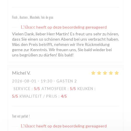
Fisch , Austern , Muscheln, fois de gras
L'Alsace
heeft op deze beoordeling gereageerd
Vielen Dank, lieber Herr Martin! Es freut uns sehr zu hören,
dass Sie einen so schönen Abend bei uns verbracht haben.
Was den Preis betrifft, nehmen wir Ihre Rückmeldung
gerne zur Kenntnis. Wir freuen uns, Sie bald wieder bei
uns begrüßen zu dürfen! Bis bald!
Michel
V
2026-08-01
- 19:30 - GASTEN 2
SERVICE
:
5
/5
ATMOSFEER
:
5
/5
KEUKEN
:
5
/5
KWALITEIT / PRIJS
:
4
/5
Tout est parfait !
L'Alsace
heeft op deze beoordeling gereageerd