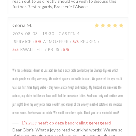
reach out to us directly should you wish to discuss this
further. Best regards, Brasserie L'Alsace
Gloria
M
2026-08-03
- 19:30 - GASTEN 4
SERVICE
:
5
/5
ATMOSFEER
:
5
/5
KEUKEN
:
5
/5
KWALITEIT / PRIJS
:
5
/5
We had a delicious dinner at L’Alsace! We had a cozy table overlooking the Champs-Elysees which
made people watching very easy. We ordered oysters and welks to start. We preferred the oysters. It
was our first time trying welks - they were a little tough and rubbery. My husband and niece had the
salmon, my sister had the sea bass and I had the mussels et frites. Food was tasty and portions were
just right! Even my very picky niece couldn’t get enough of the velvety mashed potatoes and delicious
cream sauce. Service was top notch! We would come here again. Thank you for a wonderful meal!
L'Alsace
heeft op deze beoordeling gereageerd
Dear Gloria, What a joy to read your kind words! We are so
glad your evening was such a warm and memorable one,