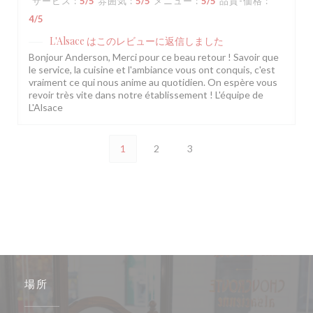
サービス
:
5
/5
雰囲気
:
5
/5
メニュー
:
5
/5
品質-価格
:
4
/5
L'Alsace
はこのレビューに返信しました
Bonjour Anderson, Merci pour ce beau retour ! Savoir que
le service, la cuisine et l'ambiance vous ont conquis, c'est
vraiment ce qui nous anime au quotidien. On espère vous
revoir très vite dans notre établissement ! L'équipe de
L'Alsace
1
2
3
場所