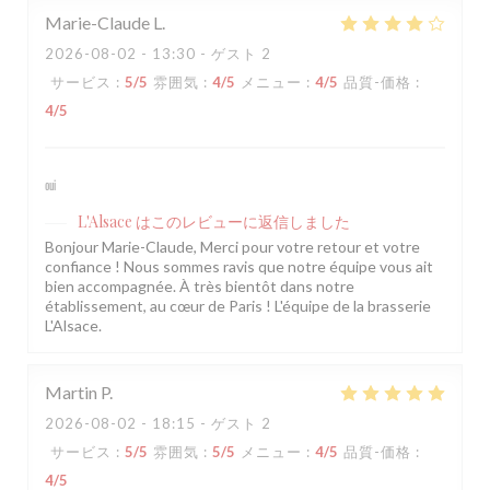
Marie-Claude
L
2026-08-02
- 13:30 - ゲスト 2
サービス
:
5
/5
雰囲気
:
4
/5
メニュー
:
4
/5
品質-価格
:
4
/5
oui
L'Alsace
はこのレビューに返信しました
Bonjour Marie-Claude, Merci pour votre retour et votre
confiance ! Nous sommes ravis que notre équipe vous ait
bien accompagnée. À très bientôt dans notre
établissement, au cœur de Paris ! L'équipe de la brasserie
L'Alsace.
Martin
P
2026-08-02
- 18:15 - ゲスト 2
サービス
:
5
/5
雰囲気
:
5
/5
メニュー
:
4
/5
品質-価格
:
4
/5