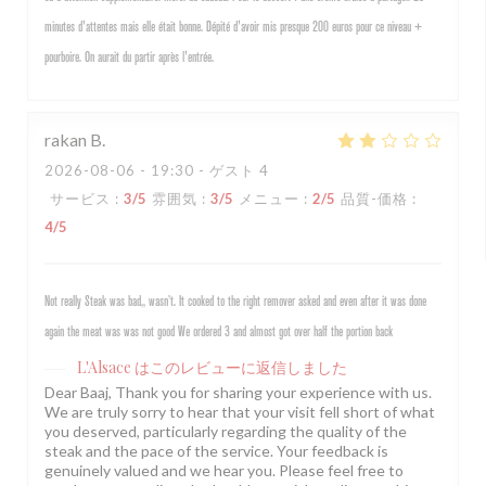
minutes d'attentes mais elle était bonne. Dépité d'avoir mis presque 200 euros pour ce niveau +
pourboire. On aurait du partir après l'entrée.
rakan
B
2026-08-06
- 19:30 - ゲスト 4
サービス
:
3
/5
雰囲気
:
3
/5
メニュー
:
2
/5
品質-価格
:
4
/5
Not really Steak was bad,, wasn’t. It cooked to the right remover asked and even after it was done
again the meat was was not good We ordered 3 and almost got over half the portion back
L'Alsace
はこのレビューに返信しました
Dear Baaj, Thank you for sharing your experience with us.
We are truly sorry to hear that your visit fell short of what
you deserved, particularly regarding the quality of the
steak and the pace of the service. Your feedback is
genuinely valued and we hear you. Please feel free to