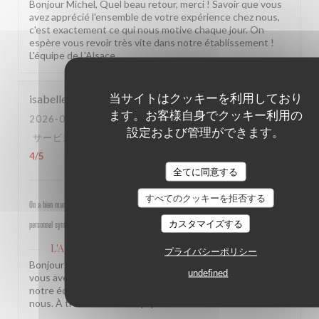
Bonjour Michel, Quel beau retour, merci ! Savoir que vous
avez apprécié l'ensemble de votre expérience chez nous,
c'est exactement ce qui nous motive chaque jour. On
espère vous revoir très vite dans notre établissement !
L'équipe de L'Alsace
当サイトはクッキーを利用しており
isabelle
M
ます。お客様自身でクッキー利用の
2026-07-30
- 19:30 - ゲスト 4
設定および管理ができます。
サービス
:
5
/5
雰囲気
:
5
/5
メニュー
:
4
/5
品質-価格
:
4
/5
全てに同意する
すべてのクッキーを拒否する
On a bien mangé, bon rapport qualité prix pour les champs, très bel emplacement, peu d attente,
カスタマイズする
personnel sympathique et efficace.
L'Alsace
はこのレビューに返信しました
プライバシーポリシー
Bonjour Isabelle, Merci pour ce beau retour ! Savoir que
undefined
vous avez passé un bon moment près des Champs et que
notre équipe a été à la hauteur, c'est une vraie fierté pour
nous. À très bientôt ! L'équipe de L'Alsace