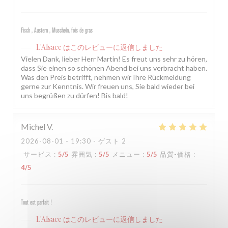
Fisch , Austern , Muscheln, fois de gras
L'Alsace
はこのレビューに返信しました
Vielen Dank, lieber Herr Martin! Es freut uns sehr zu hören,
dass Sie einen so schönen Abend bei uns verbracht haben.
Was den Preis betrifft, nehmen wir Ihre Rückmeldung
gerne zur Kenntnis. Wir freuen uns, Sie bald wieder bei
uns begrüßen zu dürfen! Bis bald!
Michel
V
2026-08-01
- 19:30 - ゲスト 2
サービス
:
5
/5
雰囲気
:
5
/5
メニュー
:
5
/5
品質-価格
:
4
/5
Tout est parfait !
L'Alsace
はこのレビューに返信しました