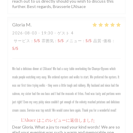
reach out to us directly should you wish to discuss this
further. Best regards, Brasserie L'Alsace
Gloria
M
2026-08-03
- 19:30 - ゲスト 4
サービス
:
5
/5
雰囲気
:
5
/5
メニュー
:
5
/5
品質-価格
:
5
/5
We had a delicious dinner at L’Alsace! We had a cozy table overlooking the Champs-Elysees which
made people watching very easy. We ordered oysters and welks to start. We preferred the oysters. It
was our first time trying welks - they were a little tough and rubbery. My husband and niece had the
salmon, my sister had the sea bass and I had the mussels et frites. Food was tasty and portions were
just right! Even my very picky niece couldn’t get enough of the velvety mashed potatoes and delicious
cream sauce. Service was top notch! We would come here again. Thank you for a wonderful meal!
L'Alsace
はこのレビューに返信しました
Dear Gloria, What a joy to read your kind words! We are so
glad your evening was such a warm and memorable one,