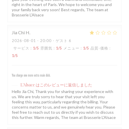
right in the heart of Paris. We hope to welcome you and
your family back very soon! Best regards, The team at
Brasserie L'Alsace
Jia Chi
H
2026-08-01
- 20:00 - ゲスト 6
サービス
:
1
/5
雰囲気
:
1
/5
メニュー
:
1
/5
品質-価格
:
1
/5
You charge one more extra main dish.
L'Alsace
はこのレビューに返信しました
Hello Jia Chi, Thank you for sharing your experience with
us. We are truly sorry to hear that your visit left you
feeling this way, particularly regarding the billing. Your
concerns matter to us, and we genuinely hear you. Please
feel free to reach out to us directly if you wish to discuss
this further. Warm regards, The team at Brasserie L'Alsace