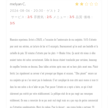
melyan
C
2026-08-06
- 20:30 - ゲスト 2
サービス
:
2
/5
雰囲気
:
2
/5
メニュー
:
3
/5
品質-価格
:
3
/5
Mauvaise experience. Arrivé a 20h20, a l'occasion de l'anniversaire de ma conjointe. 1h10 d'attente
pour avoir nos entrées, un tartarre de bar et 6 escargots. Heureusement qu'on avait une bouteille et la
corbeille de pain. 50 minutes d'attente pour les plats -> Moules frites. Ça aurait été mieux si elles
avaient toutes été cuites correctement. Celles du dessus étaient translucide pour certaines, beaucoup
de coquilles fermées en dessous. Deux tables arrivées après nous ont eu leurs plats avant nous. Plaisir
limité. Les signalement au serveur n'ont provoqué que blagues et excuses. "Elles pèsent" encore sur
ma conjointe qui ne s'en remet pas le lendemain. C'est compliqué de mon côté aussi meme si mon tri
dans les non cuites a du m'aider un peu. Pour passer l'attente on a repris a boire, ce qui n'etait
clairement pas mérité par votre etablissement. La politique etait de ne pas reagir aux remarques
visiblement. On nous a remercier de ne pas avoir mal réagit mais on a pas reçu de gestes commercial
ou d'attention supplémentaire. Merci du cadeau. Pour le dessert : une creme brulée a partager. 20