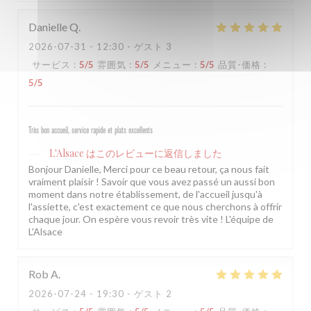
Danielle
Q
2026-07-31
- 12:30 - ゲスト 3
サービス
:
5
/5
雰囲気
:
5
/5
メニュー
:
5
/5
品質-価格
:
5
/5
Très bon accueil, service rapide et plats excellents
L'Alsace
はこのレビューに返信しました
Bonjour Danielle, Merci pour ce beau retour, ça nous fait
vraiment plaisir ! Savoir que vous avez passé un aussi bon
moment dans notre établissement, de l'accueil jusqu'à
l'assiette, c'est exactement ce que nous cherchons à offrir
chaque jour. On espère vous revoir très vite ! L'équipe de
L'Alsace
Rob
A
2026-07-24
- 19:30 - ゲスト 2