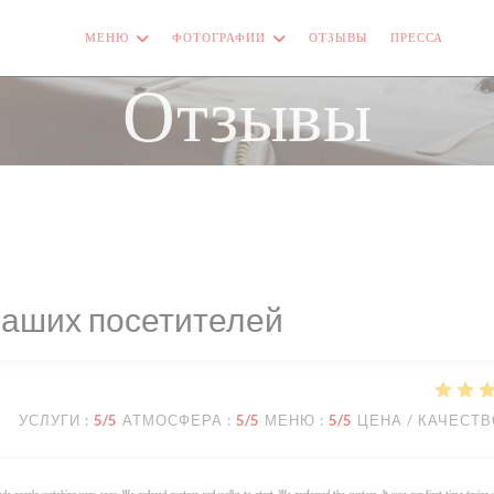
МЕНЮ
ФОТОГРАФИИ
ОТЗЫВЫ
ПРЕССА
((О
Отзывы
наших посетителей
УСЛУГИ
:
5
/5
АТМОСФЕРА
:
5
/5
МЕНЮ
:
5
/5
ЦЕНА / КАЧЕСТ