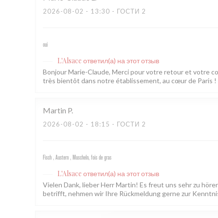
2026-08-02
- 13:30 - ГОСТИ 2
oui
L'Alsace
ответил(а) на этот отзыв
Bonjour Marie-Claude, Merci pour votre retour et votre 
très bientôt dans notre établissement, au cœur de Paris ! L
Martin
P
2026-08-02
- 18:15 - ГОСТИ 2
Fisch , Austern , Muscheln, fois de gras
L'Alsace
ответил(а) на этот отзыв
Vielen Dank, lieber Herr Martin! Es freut uns sehr zu hör
betrifft, nehmen wir Ihre Rückmeldung gerne zur Kenntnis.