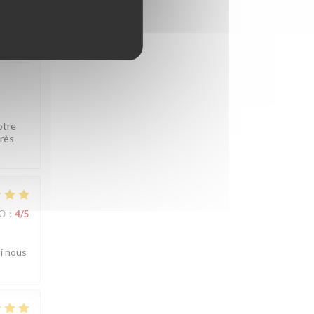
ВО
:
5
/5
otre
très
ВО
:
4
/5
ui nous