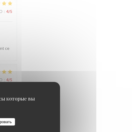
ВО
:
4
/5
ent ce
ВО
:
4
/5
исы которые вы
té à la
ровать