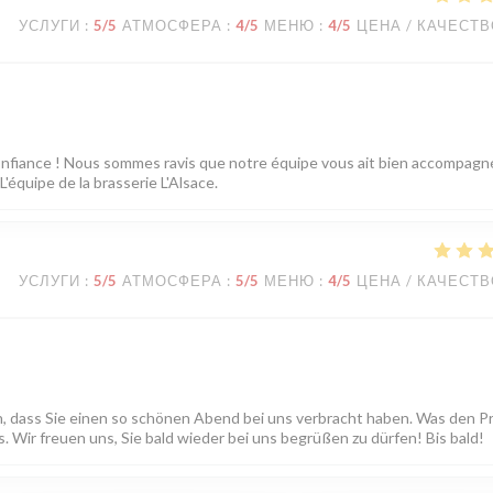
УСЛУГИ
:
5
/5
АТМОСФЕРА
:
4
/5
МЕНЮ
:
4
/5
ЦЕНА / КАЧЕСТ
confiance ! Nous sommes ravis que notre équipe vous ait bien accompagn
'équipe de la brasserie L'Alsace.
УСЛУГИ
:
5
/5
АТМОСФЕРА
:
5
/5
МЕНЮ
:
4
/5
ЦЕНА / КАЧЕСТ
en, dass Sie einen so schönen Abend bei uns verbracht haben. Was den P
 Wir freuen uns, Sie bald wieder bei uns begrüßen zu dürfen! Bis bald!