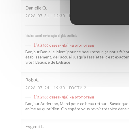
Danielle
Q
2026-07-31
- 12:30 - ГОСТИ 3
Très bon accueil, service rapide et plats excellents
L'Alsace
ответил(а) на этот отзыв
Bonjour Danielle, Merci pour ce beau retour, ça nous fait 
établissement, de l'accueil jusqu'à l'assiette, c'est exac
vite ! L'équipe de L'Alsace
Rob
A
2026-07-24
- 19:30 - ГОСТИ 2
L'Alsace
ответил(а) на этот отзыв
Bonjour Anderson, Merci pour ce beau retour ! Savoir que l
anime au quotidien. On espère vous revoir très vite dans 
Evgenii
L