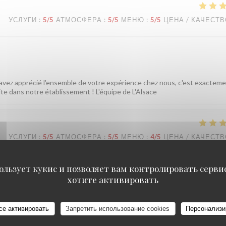
УСЛУГИ
:
5
/5
АТМОСФЕРА
:
5
/5
МЕНЮ
:
5
/5
ЦЕНА / КАЧЕСТ
 avez apprécié l'ensemble de votre expérience chez nous, c'est exactem
ite dans notre établissement ! L'équipe de L'Alsace
УСЛУГИ
:
5
/5
АТМОСФЕРА
:
5
/5
МЕНЮ
:
4
/5
ЦЕНА / КАЧЕСТ
ользует кукис и позволяет вам контролировать серв
sonnel sympathique et efficace.
хотите активировать
 vous avez passé un bon moment près des Champs et que notre équipe a é
L'équipe de L'Alsace
се активировать
Запретить использование cookies
Персонализи