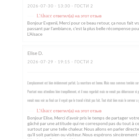
2026-07-30
- 13:30 - ГОСТИ 2
L'Alsace
ответил(а) на этот отзыв
Bonjour Evgenii, Merci pour ce beau retour, ça nous fait vra
passant par l'ambiance, c'est la plus belle récompense pou
L'Alsace
Elise
D
2026-07-29
- 19:15 - ГОСТИ 2
L’emplacement est bien évidemment parfait. La nourriture est bonne. Mais nous sommes tombés sur 
Pourtant nous attendions bien tranquillement, et il nous regardait mais ne venait pas débarrasser ni
venait nous voir au final car il voyait que le travail n’était pas fait. Tout était bien mais le serve
L'Alsace
ответил(а) на этот отзыв
Bonjour Elise, Merci d'avoir pris le temps de partager vo
gâché par une attitude qui ne correspond pas du tout à ce
surtout par une telle chaleur. Nous allons en parler direc
qu'il soit parisien ou visiteur. Nous espérons sincèrement