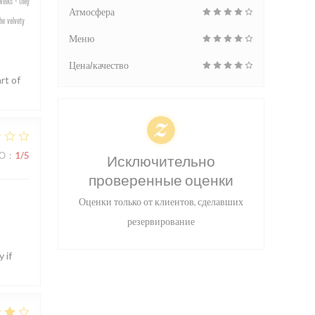
welks - they
Атмосфера
he velvety
Меню
Цена/качество
rt of
ВО
:
1
/5
Исключительно
проверенные оценки
Оценки только от клиентов, сделавших
резервирование
 if