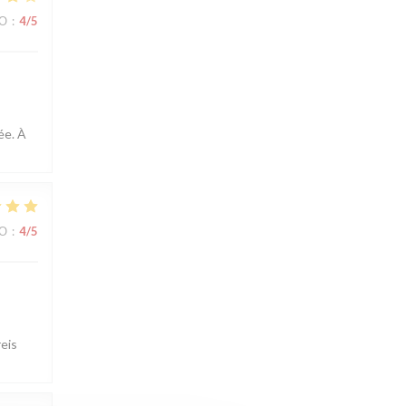
ВО
:
4
/5
ée. À
ВО
:
4
/5
reis