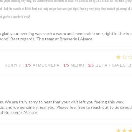
e people watching very easy. We ordered oysters and welks to start. We preferred the oysters. It was our first time trying 
d I had the mussels et frites. Food was tasty and portions were just right! Even my very picky niece couldn’t get enough of t
nk you for a wonderful meal!
o glad your evening was such a warm and memorable one, right in the hea
soon! Best regards, The team at Brasserie L'Alsace
УСЛУГИ
:
1
/5
АТМОСФЕРА
:
1
/5
МЕНЮ
:
1
/5
ЦЕНА / КАЧЕСТ
. We are truly sorry to hear that your visit left you feeling this way,
us, and we genuinely hear you. Please feel free to reach out to us directly
at Brasserie L'Alsace