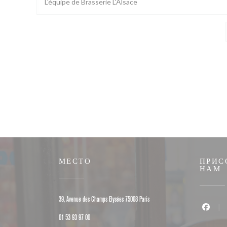
L'équipe de Brasserie L'Alsace
МЕСТО
ПРИС
НАМ
((открывается в новом о
39, Avenue des Champs Elysées 75008 Paris
Faceboo
01 53 93 97 00