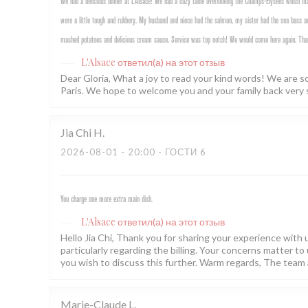
We had a delicious dinner at L’Alsace! We had a cozy table overlooking the Champs-Elysees which mad
were a little tough and rubbery. My husband and niece had the salmon, my sister had the sea bass an
mashed potatoes and delicious cream sauce. Service was top notch! We would come here again. Tha
L'Alsace
ответил(а) на этот отзыв
Dear Gloria, What a joy to read your kind words! We are s
Paris. We hope to welcome you and your family back very 
Jia Chi
H
2026-08-01
- 20:00 - ГОСТИ 6
You charge one more extra main dish.
L'Alsace
ответил(а) на этот отзыв
Hello Jia Chi, Thank you for sharing your experience with us
particularly regarding the billing. Your concerns matter to 
you wish to discuss this further. Warm regards, The team 
Marie-Claude
L