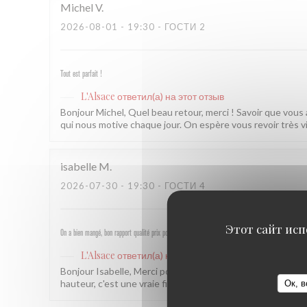
Michel
V
2026-08-01
- 19:30 - ГОСТИ 2
Tout est parfait !
L'Alsace
ответил(а) на этот отзыв
Bonjour Michel, Quel beau retour, merci ! Savoir que vous
qui nous motive chaque jour. On espère vous revoir très v
isabelle
M
2026-07-30
- 19:30 - ГОСТИ 4
Этот сайт исп
On a bien mangé, bon rapport qualité prix pour les champs, très bel emplacement, peu d attente, per
L'Alsace
ответил(а) на этот отзыв
Bonjour Isabelle, Merci pour ce beau retour ! Savoir que
hauteur, c'est une vraie fierté pour nous. À très bientôt ! 
Ок, в