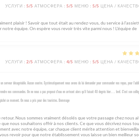
УСЛУГИ
:
5
/5
АТМОСФЕРА
:
5
/5
МЕНЮ
:
5
/5
ЦЕНА / КАЧЕСТ
iment plaisir ! Savoir que tout était au rendez-vous, du service à l'assie
r notre équipe. On espère vous revoir très vite parmi nous ! L'équipe de
УСЛУГИ
:
2
/5
АТМОСФЕРА
:
4
/5
МЕНЮ
:
5
/5
ЦЕНА / КАЧЕСТ
un serveur désagréable. Aucun sourire. Systématiquement nous avons du lui demander pour commander nos repas, pour l’addit
 prendre nos commandes. On ne nous a pas proposé d’eau en arrivant alors qu’il faisait 40 degrés hier… bref. C’est son collè
ur a gâché ce moment. On nous a pris pour des touristes. Dommage
tre retour. Nous sommes vraiment désolés que votre passage chez nous ai
 que nous souhaitons offrir à nos clients. Ce que vous décrivez nous to
tement avec notre équipe, car chaque client mérite attention et bienveill
 vous revoir pour que notre établissement vous laisse un bien meilleur so