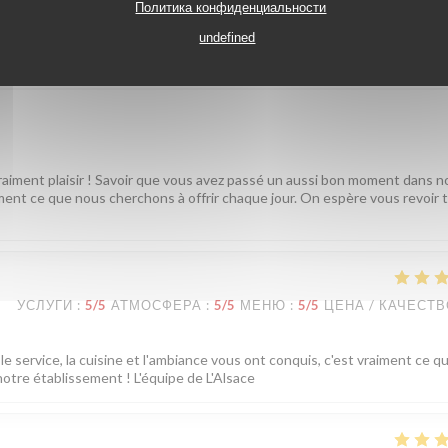
Политика конфиденциальности
undefined
УСЛУГИ
:
5
/5
АТМОСФЕРА
:
5
/5
МЕНЮ
:
5
/5
ЦЕНА / КАЧЕСТ
vraiment plaisir ! Savoir que vous avez passé un aussi bon moment dans n
tement ce que nous cherchons à offrir chaque jour. On espère vous revoir 
УСЛУГИ
:
5
/5
АТМОСФЕРА
:
5
/5
МЕНЮ
:
5
/5
ЦЕНА / КАЧЕСТ
e service, la cuisine et l'ambiance vous ont conquis, c'est vraiment ce q
notre établissement ! L'équipe de L'Alsace