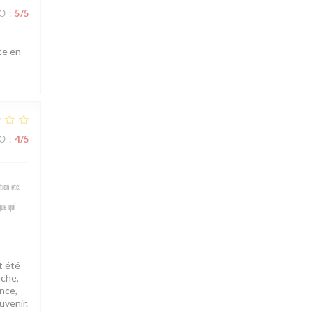
ВО
:
5
/5
tte en
ВО
:
4
/5
ion etc.
gue qui
t été
uche,
ance,
uvenir.