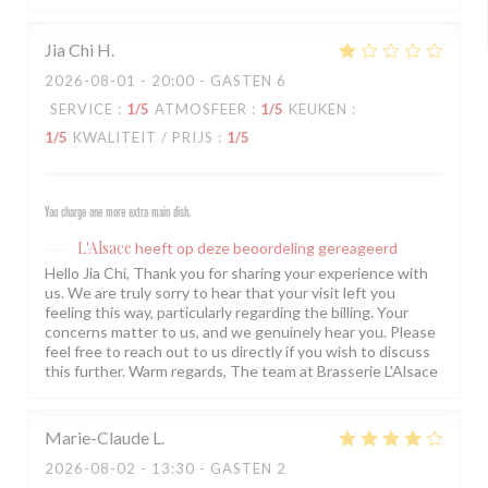
Jia Chi
H
2026-08-01
- 20:00 - GASTEN 6
SERVICE
:
1
/5
ATMOSFEER
:
1
/5
KEUKEN
:
1
/5
KWALITEIT / PRIJS
:
1
/5
You charge one more extra main dish.
L'Alsace
heeft op deze beoordeling gereageerd
Hello Jia Chi, Thank you for sharing your experience with
us. We are truly sorry to hear that your visit left you
feeling this way, particularly regarding the billing. Your
concerns matter to us, and we genuinely hear you. Please
feel free to reach out to us directly if you wish to discuss
this further. Warm regards, The team at Brasserie L'Alsace
Marie-Claude
L
2026-08-02
- 13:30 - GASTEN 2