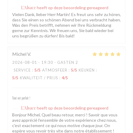
L'Alsace
heeft op deze beoordeling gereageerd
Vielen Dank, lieber Herr Martin! Es freut uns sehr zu hören,
dass Sie einen so schönen Abend bei uns verbracht haben.
Was den Preis betrifft, nehmen wir Ihre Rückmeldung
gerne zur Kenntnis. Wir freuen uns, Sie bald wieder bei
uns begrüßen zu dürfen! Bis bald!
Michel
V
2026-08-01
- 19:30 - GASTEN 2
SERVICE
:
5
/5
ATMOSFEER
:
5
/5
KEUKEN
:
5
/5
KWALITEIT / PRIJS
:
4
/5
Tout est parfait !
L'Alsace
heeft op deze beoordeling gereageerd
Bonjour Michel, Quel beau retour, merci ! Savoir que vous
avez apprécié l'ensemble de votre expérience chez nous,
c'est exactement ce qui nous motive chaque jour. On
espère vous revoir très vite dans notre établissement !