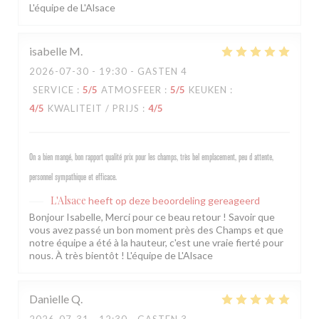
L'équipe de L'Alsace
isabelle
M
2026-07-30
- 19:30 - GASTEN 4
SERVICE
:
5
/5
ATMOSFEER
:
5
/5
KEUKEN
:
4
/5
KWALITEIT / PRIJS
:
4
/5
On a bien mangé, bon rapport qualité prix pour les champs, très bel emplacement, peu d attente,
personnel sympathique et efficace.
L'Alsace
heeft op deze beoordeling gereageerd
Bonjour Isabelle, Merci pour ce beau retour ! Savoir que
vous avez passé un bon moment près des Champs et que
notre équipe a été à la hauteur, c'est une vraie fierté pour
nous. À très bientôt ! L'équipe de L'Alsace
Danielle
Q