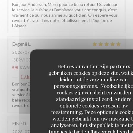
Bonjour Anderson, Merci pour ce beau retour ! Savoir que
le service, la cuisine et l'ambiance vous ont conquis, c'est
vraiment ce qui nous anime au quotidien. On espère vous
revoir très vite dans notre établissement ! L'équipe de
L'Alsace
Evgenii
L
2026-07-30
- 13:30 - GASTEN 2
SERVICE
:
5
/5
ATMOSFEER
:
5
/5
KEUKEN
:
Het restaurant en zijn partners
5
/5
KWALITEIT / PRIJS
:
5
/5
gebruiken cookies op deze site, wat 
L'Alsace
heeft op deze beoordeling gereageerd
leiden tot de verzameling van
Bonjour Evgenii, Merci pour ce beau retour, ça nous fait
persoonsgegevens. 'Noodzakelijke
vraiment plaisir ! Savoir que tout était au rendez-vous, du
cookies zijn verplicht en worden
service à l'assiette en passant par l'ambiance, c'est la plus
standaard geïnstalleerd. Andere
belle récompense pour notre équipe. On espère vous
optionele cookies vereisen uw
revoir très vite parmi nous ! L'équipe de L'Alsace
toestemming. Deze optionele cooki
worden gebruikt om uw navigatie t
Elise
D
analyseren, het sitepubliek te mete
functies te bieden (bijv. gerelateerd 
2026-07-29
- 19:15 - GASTEN 2