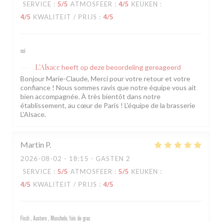
SERVICE
:
5
/5
ATMOSFEER
:
4
/5
KEUKEN
:
4
/5
KWALITEIT / PRIJS
:
4
/5
oui
L'Alsace
heeft op deze beoordeling gereageerd
Bonjour Marie-Claude, Merci pour votre retour et votre
confiance ! Nous sommes ravis que notre équipe vous ait
bien accompagnée. À très bientôt dans notre
établissement, au cœur de Paris ! L'équipe de la brasserie
L'Alsace.
Martin
P
2026-08-02
- 18:15 - GASTEN 2
SERVICE
:
5
/5
ATMOSFEER
:
5
/5
KEUKEN
:
4
/5
KWALITEIT / PRIJS
:
4
/5
Fisch , Austern , Muscheln, fois de gras