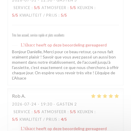
2026-07-31
- 12:30 - GASTEN 3
SERVICE
:
5
/5
ATMOSFEER
:
5
/5
KEUKEN
:
5
/5
KWALITEIT / PRIJS
:
5
/5
Très bon accueil, service rapide et plats excellents
L'Alsace
heeft op deze beoordeling gereageerd
Bonjour Danielle, Merci pour ce beau retour, ça nous fait
vraiment plaisir ! Savoir que vous avez passé un aussi bon
moment dans notre établissement, de l'accueil jusqu'à
l'assiette, c'est exactement ce que nous cherchons à offrir
chaque jour. On espère vous revoir très vite ! L'équipe de
L'Alsace
Rob
A
2026-07-24
- 19:30 - GASTEN 2
SERVICE
:
5
/5
ATMOSFEER
:
5
/5
KEUKEN
:
5
/5
KWALITEIT / PRIJS
:
4
/5
L'Alsace
heeft op deze beoordeling gereageerd