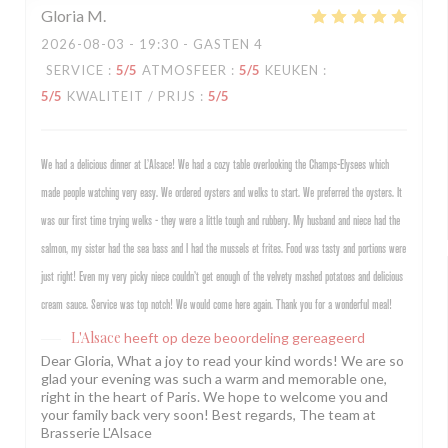
Gloria
M
2026-08-03
- 19:30 - GASTEN 4
SERVICE
:
5
/5
ATMOSFEER
:
5
/5
KEUKEN
:
5
/5
KWALITEIT / PRIJS
:
5
/5
We had a delicious dinner at L’Alsace! We had a cozy table overlooking the Champs-Elysees which
made people watching very easy. We ordered oysters and welks to start. We preferred the oysters. It
was our first time trying welks - they were a little tough and rubbery. My husband and niece had the
salmon, my sister had the sea bass and I had the mussels et frites. Food was tasty and portions were
just right! Even my very picky niece couldn’t get enough of the velvety mashed potatoes and delicious
cream sauce. Service was top notch! We would come here again. Thank you for a wonderful meal!
L'Alsace
heeft op deze beoordeling gereageerd
Dear Gloria, What a joy to read your kind words! We are so
glad your evening was such a warm and memorable one,
right in the heart of Paris. We hope to welcome you and
your family back very soon! Best regards, The team at
Brasserie L'Alsace