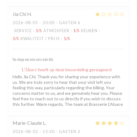
Jia Chi
H
2026-08-01
- 20:00 - GASTEN 6
SERVICE
:
1
/5
ATMOSFEER
:
1
/5
KEUKEN
:
1
/5
KWALITEIT / PRIJS
:
1
/5
You charge one more extra main dish.
L'Alsace
heeft op deze beoordeling gereageerd
Hello Jia Chi, Thank you for sharing your experience with
us. We are truly sorry to hear that your visit left you
feeling this way, particularly regarding the billing. Your
concerns matter to us, and we genuinely hear you. Please
feel free to reach out to us directly if you wish to discuss
this further. Warm regards, The team at Brasserie L'Alsace
Marie-Claude
L
2026-08-02
- 13:30 - GASTEN 2