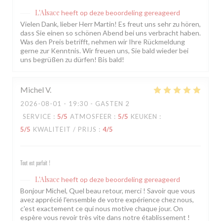
L'Alsace
heeft op deze beoordeling gereageerd
Vielen Dank, lieber Herr Martin! Es freut uns sehr zu hören,
dass Sie einen so schönen Abend bei uns verbracht haben.
Was den Preis betrifft, nehmen wir Ihre Rückmeldung
gerne zur Kenntnis. Wir freuen uns, Sie bald wieder bei
uns begrüßen zu dürfen! Bis bald!
Michel
V
2026-08-01
- 19:30 - GASTEN 2
SERVICE
:
5
/5
ATMOSFEER
:
5
/5
KEUKEN
:
5
/5
KWALITEIT / PRIJS
:
4
/5
Tout est parfait !
L'Alsace
heeft op deze beoordeling gereageerd
Bonjour Michel, Quel beau retour, merci ! Savoir que vous
avez apprécié l'ensemble de votre expérience chez nous,
c'est exactement ce qui nous motive chaque jour. On
espère vous revoir très vite dans notre établissement !