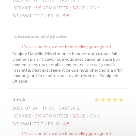
2026-07-31
- 12:30 - GASTEN 3
SERVICE
:
5
/5
ATMOSFEER
:
5
/5
KEUKEN
:
5
/5
KWALITEIT / PRIJS
:
5
/5
Très bon accueil, service rapide et plats excellents
L'Alsace
heeft op deze beoordeling gereageerd
Bonjour Danielle, Merci pour ce beau retour, ça nous fait
vraiment plaisir ! Savoir que vous avez passé un aussi bon
moment dans notre établissement, de l'accueil jusqu'à
l'assiette, c'est exactement ce que nous cherchons à offrir
chaque jour. On espère vous revoir très vite ! L'équipe de
L'Alsace
Rob
A
2026-07-24
- 19:30 - GASTEN 2
SERVICE
:
5
/5
ATMOSFEER
:
5
/5
KEUKEN
:
5
/5
KWALITEIT / PRIJS
:
4
/5
L'Alsace
heeft op deze beoordeling gereageerd