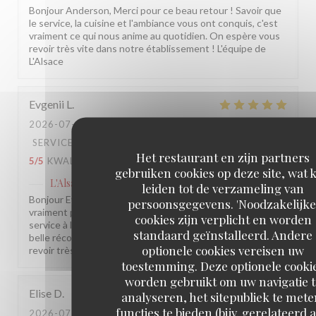
Bonjour Anderson, Merci pour ce beau retour ! Savoir que
le service, la cuisine et l'ambiance vous ont conquis, c'est
vraiment ce qui nous anime au quotidien. On espère vous
revoir très vite dans notre établissement ! L'équipe de
L'Alsace
Evgenii
L
2026-07-30
- 13:30 - GASTEN 2
SERVICE
:
5
/5
ATMOSFEER
:
5
/5
KEUKEN
:
Het restaurant en zijn partners
5
/5
KWALITEIT / PRIJS
:
5
/5
gebruiken cookies op deze site, wat 
L'Alsace
heeft op deze beoordeling gereageerd
leiden tot de verzameling van
Bonjour Evgenii, Merci pour ce beau retour, ça nous fait
persoonsgegevens. 'Noodzakelijke
vraiment plaisir ! Savoir que tout était au rendez-vous, du
cookies zijn verplicht en worden
service à l'assiette en passant par l'ambiance, c'est la plus
standaard geïnstalleerd. Andere
belle récompense pour notre équipe. On espère vous
optionele cookies vereisen uw
revoir très vite parmi nous ! L'équipe de L'Alsace
toestemming. Deze optionele cooki
worden gebruikt om uw navigatie t
Elise
D
analyseren, het sitepubliek te mete
functies te bieden (bijv. gerelateerd 
2026-07-29
- 19:15 - GASTEN 2