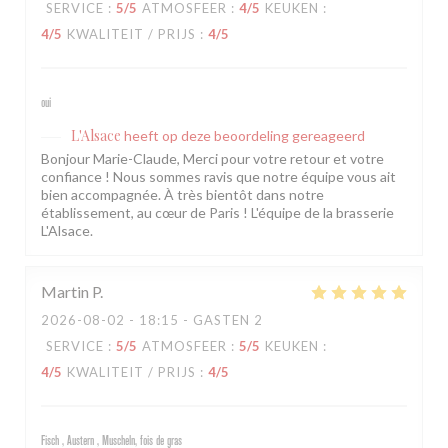
SERVICE
:
5
/5
ATMOSFEER
:
4
/5
KEUKEN
:
4
/5
KWALITEIT / PRIJS
:
4
/5
oui
L'Alsace
heeft op deze beoordeling gereageerd
Bonjour Marie-Claude, Merci pour votre retour et votre
confiance ! Nous sommes ravis que notre équipe vous ait
bien accompagnée. À très bientôt dans notre
établissement, au cœur de Paris ! L'équipe de la brasserie
L'Alsace.
Martin
P
2026-08-02
- 18:15 - GASTEN 2
SERVICE
:
5
/5
ATMOSFEER
:
5
/5
KEUKEN
:
4
/5
KWALITEIT / PRIJS
:
4
/5
Fisch , Austern , Muscheln, fois de gras