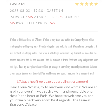
Gloria
M
2026-08-03
- 19:30 - GASTEN 4
SERVICE
:
5
/5
ATMOSFEER
:
5
/5
KEUKEN
:
5
/5
KWALITEIT / PRIJS
:
5
/5
We had a delicious dinner at L’Alsace! We had a cozy table overlooking the Champs-Elysees which
made people watching very easy. We ordered oysters and welks to start. We preferred the oysters. It
was our first time trying welks - they were a little tough and rubbery. My husband and niece had the
salmon, my sister had the sea bass and I had the mussels et frites. Food was tasty and portions were
just right! Even my very picky niece couldn’t get enough of the velvety mashed potatoes and delicious
cream sauce. Service was top notch! We would come here again. Thank you for a wonderful meal!
L'Alsace
heeft op deze beoordeling gereageerd
Dear Gloria, What a joy to read your kind words! We are so
glad your evening was such a warm and memorable one,
right in the heart of Paris. We hope to welcome you and
your family back very soon! Best regards, The team at
Brasserie L'Alsace