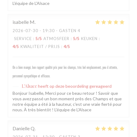
L'équipe de L'Alsace
isabelle
M
2026-07-30
- 19:30 - GASTEN 4
SERVICE
:
5
/5
ATMOSFEER
:
5
/5
KEUKEN
:
4
/5
KWALITEIT / PRIJS
:
4
/5
On a bien mangé, bon rapport qualité prix pour les champs, très bel emplacement, peu d attente,
personnel sympathique et efficace.
L'Alsace
heeft op deze beoordeling gereageerd
Bonjour Isabelle, Merci pour ce beau retour ! Savoir que
vous avez passé un bon moment près des Champs et que
notre équipe a été à la hauteur, c'est une vraie fierté pour
nous. À très bientôt ! L'équipe de L'Alsace
Danielle
Q