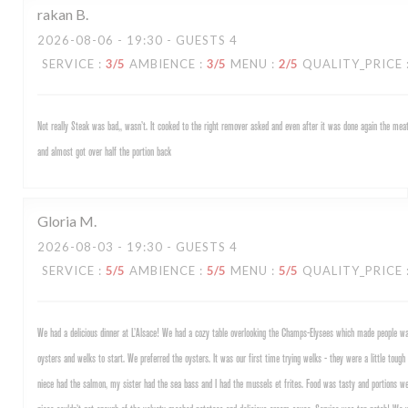
rakan
B
2026-08-06
- 19:30 - GUESTS 4
SERVICE
:
3
/5
AMBIENCE
:
3
/5
MENU
:
2
/5
QUALITY_PRICE
Not really Steak was bad,, wasn’t. It cooked to the right remover asked and even after it was done again the m
and almost got over half the portion back
Gloria
M
2026-08-03
- 19:30 - GUESTS 4
SERVICE
:
5
/5
AMBIENCE
:
5
/5
MENU
:
5
/5
QUALITY_PRICE
We had a delicious dinner at L’Alsace! We had a cozy table overlooking the Champs-Elysees which made people w
oysters and welks to start. We preferred the oysters. It was our first time trying welks - they were a little toug
niece had the salmon, my sister had the sea bass and I had the mussels et frites. Food was tasty and portions we