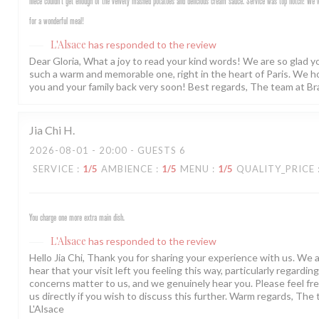
niece couldn’t get enough of the velvety mashed potatoes and delicious cream sauce. Service was top notch! We
for a wonderful meal!
L'Alsace
has responded to the review
Dear Gloria, What a joy to read your kind words! We are so glad 
such a warm and memorable one, right in the heart of Paris. We 
you and your family back very soon! Best regards, The team at Br
Jia Chi
H
2026-08-01
- 20:00 - GUESTS 6
SERVICE
:
1
/5
AMBIENCE
:
1
/5
MENU
:
1
/5
QUALITY_PRICE
You charge one more extra main dish.
L'Alsace
has responded to the review
Hello Jia Chi, Thank you for sharing your experience with us. We a
hear that your visit left you feeling this way, particularly regarding
concerns matter to us, and we genuinely hear you. Please feel fre
us directly if you wish to discuss this further. Warm regards, The
L'Alsace