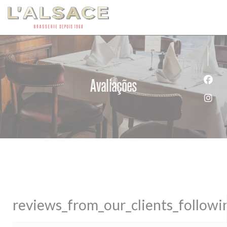
Painel de Gerenciamento de Cookies
Avaliações
Face
Inst
reviews_from_our_clients_follow