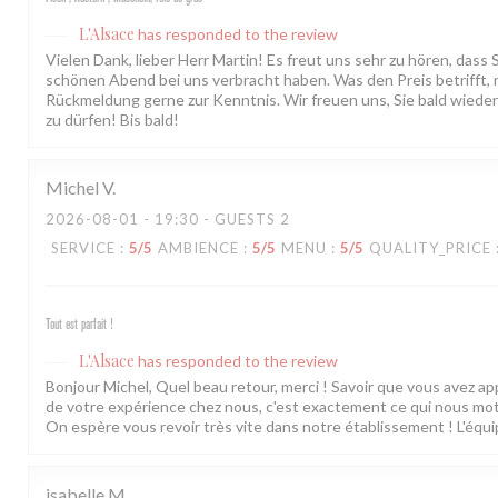
L'Alsace
has responded to the review
Vielen Dank, lieber Herr Martin! Es freut uns sehr zu hören, dass 
schönen Abend bei uns verbracht haben. Was den Preis betrifft,
Rückmeldung gerne zur Kenntnis. Wir freuen uns, Sie bald wiede
zu dürfen! Bis bald!
Michel
V
2026-08-01
- 19:30 - GUESTS 2
SERVICE
:
5
/5
AMBIENCE
:
5
/5
MENU
:
5
/5
QUALITY_PRICE
Tout est parfait !
L'Alsace
has responded to the review
Bonjour Michel, Quel beau retour, merci ! Savoir que vous avez ap
de votre expérience chez nous, c'est exactement ce qui nous mot
On espère vous revoir très vite dans notre établissement ! L'équi
isabelle
M