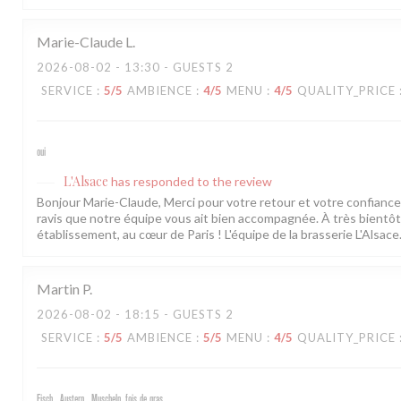
Marie-Claude
L
2026-08-02
- 13:30 - GUESTS 2
SERVICE
:
5
/5
AMBIENCE
:
4
/5
MENU
:
4
/5
QUALITY_PRICE
oui
L'Alsace
has responded to the review
Bonjour Marie-Claude, Merci pour votre retour et votre confian
ravis que notre équipe vous ait bien accompagnée. À très bientô
établissement, au cœur de Paris ! L'équipe de la brasserie L'Alsace
Martin
P
2026-08-02
- 18:15 - GUESTS 2
SERVICE
:
5
/5
AMBIENCE
:
5
/5
MENU
:
4
/5
QUALITY_PRICE
Fisch , Austern , Muscheln, fois de gras