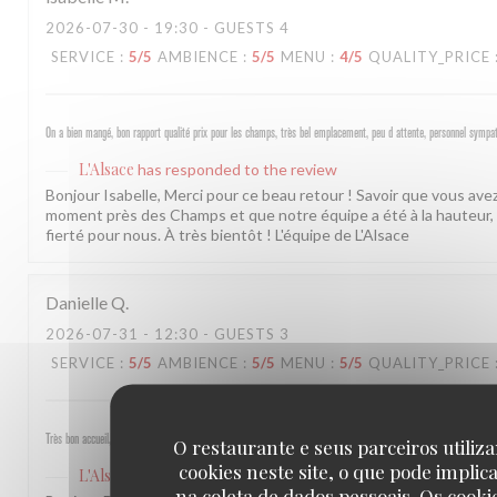
2026-07-30
- 19:30 - GUESTS 4
SERVICE
:
5
/5
AMBIENCE
:
5
/5
MENU
:
4
/5
QUALITY_PRICE
On a bien mangé, bon rapport qualité prix pour les champs, très bel emplacement, peu d attente, personnel sympat
L'Alsace
has responded to the review
Bonjour Isabelle, Merci pour ce beau retour ! Savoir que vous av
moment près des Champs et que notre équipe a été à la hauteur, 
fierté pour nous. À très bientôt ! L'équipe de L'Alsace
Danielle
Q
2026-07-31
- 12:30 - GUESTS 3
SERVICE
:
5
/5
AMBIENCE
:
5
/5
MENU
:
5
/5
QUALITY_PRICE
Très bon accueil, service rapide et plats excellents
O restaurante e seus parceiros utiliz
cookies neste site, o que pode implic
L'Alsace
has responded to the review
na coleta de dados pessoais. Os cooki