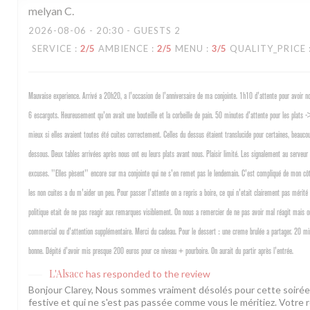
melyan
C
2026-08-06
- 20:30 - GUESTS 2
SERVICE
:
2
/5
AMBIENCE
:
2
/5
MENU
:
3
/5
QUALITY_PRICE
Mauvaise experience. Arrivé a 20h20, a l'occasion de l'anniversaire de ma conjointe. 1h10 d'attente pour avoir no
6 escargots. Heureusement qu'on avait une bouteille et la corbeille de pain. 50 minutes d'attente pour les plats -
mieux si elles avaient toutes été cuites correctement. Celles du dessus étaient translucide pour certaines, beauco
dessous. Deux tables arrivées après nous ont eu leurs plats avant nous. Plaisir limité. Les signalement au serveur
excuses. "Elles pèsent" encore sur ma conjointe qui ne s'en remet pas le lendemain. C'est compliqué de mon cô
les non cuites a du m'aider un peu. Pour passer l'attente on a repris a boire, ce qui n'etait clairement pas mérité
politique etait de ne pas reagir aux remarques visiblement. On nous a remercier de ne pas avoir mal réagit mais 
commercial ou d'attention supplémentaire. Merci du cadeau. Pour le dessert : une creme brulée a partager. 20 min
bonne. Dépité d'avoir mis presque 200 euros pour ce niveau + pourboire. On aurait du partir après l'entrée.
L'Alsace
has responded to the review
Bonjour Clarey, Nous sommes vraiment désolés pour cette soirée 
festive et qui ne s'est pas passée comme vous le méritiez. Votre 