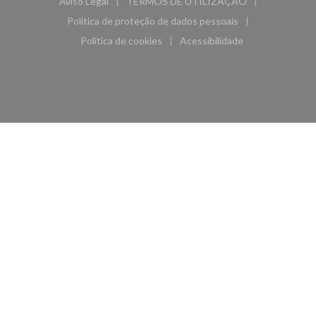
Aviso Legal
TERMOS DE UTILIZAÇÃO
((abre numa nova janela))
((abre numa nova janela))
Política de proteção de dados pessoais
((abre numa nova janela))
Política de cookies
Acessibilidade
((abre numa nova janela))
((abre numa nova janela)