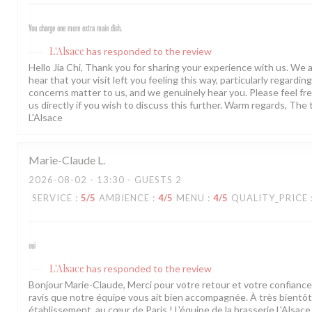
You charge one more extra main dish.
L'Alsace
has responded to the review
Hello Jia Chi, Thank you for sharing your experience with us. We a
hear that your visit left you feeling this way, particularly regarding
concerns matter to us, and we genuinely hear you. Please feel fre
us directly if you wish to discuss this further. Warm regards, The
L'Alsace
Marie-Claude
L
2026-08-02
- 13:30 - GUESTS 2
SERVICE
:
5
/5
AMBIENCE
:
4
/5
MENU
:
4
/5
QUALITY_PRICE
oui
L'Alsace
has responded to the review
Bonjour Marie-Claude, Merci pour votre retour et votre confian
ravis que notre équipe vous ait bien accompagnée. À très bientô
établissement, au cœur de Paris ! L'équipe de la brasserie L'Alsace