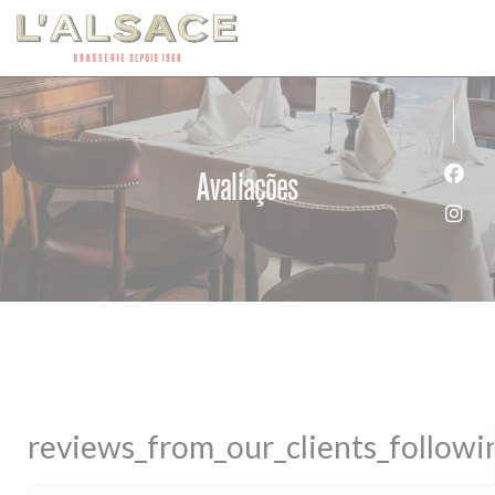
Painel de Gerenciamento de Cookies
Avaliações
Face
Inst
reviews_from_our_clients_follow