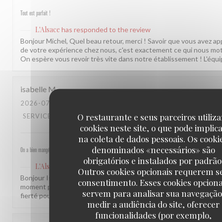
Tout est parfait !
L'Alsace
has responded to the review
Bonjour Michel, Quel beau retour, merci ! Savoir que vous avez ap
de votre expérience chez nous, c'est exactement ce qui nous mot
On espère vous revoir très vite dans notre établissement ! L'équi
isabelle
M
2026-07-30
- 19:30 - GUESTS 4
O restaurante e seus parceiros utiliz
SERVICE
:
5
/5
AMBIENCE
:
5
/5
MENU
:
4
/5
QUALITY_PRICE
cookies neste site, o que pode implic
na coleta de dados pessoais. Os cooki
denominados «necessários» são
On a bien mangé, bon rapport qualité prix pour les champs, très bel emplacement, peu d attente, personnel sympat
obrigatórios e instalados por padrão
L'Alsace
has responded to the review
Outros cookies opcionais requerem s
Bonjour Isabelle, Merci pour ce beau retour ! Savoir que vous av
consentimento. Esses cookies opciona
moment près des Champs et que notre équipe a été à la hauteur, 
servem para analisar sua navegação
fierté pour nous. À très bientôt ! L'équipe de L'Alsace
medir a audiência do site, oferecer
funcionalidades (por exemplo,