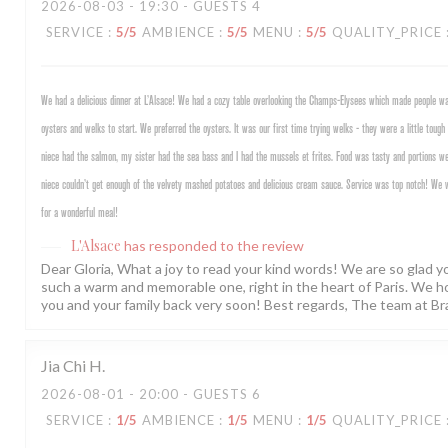
2026-08-03
- 19:30 - GUESTS 4
SERVICE
:
5
/5
AMBIENCE
:
5
/5
MENU
:
5
/5
QUALITY_PRICE
We had a delicious dinner at L’Alsace! We had a cozy table overlooking the Champs-Elysees which made people w
oysters and welks to start. We preferred the oysters. It was our first time trying welks - they were a little toug
niece had the salmon, my sister had the sea bass and I had the mussels et frites. Food was tasty and portions we
niece couldn’t get enough of the velvety mashed potatoes and delicious cream sauce. Service was top notch! We
for a wonderful meal!
L'Alsace
has responded to the review
Dear Gloria, What a joy to read your kind words! We are so glad 
such a warm and memorable one, right in the heart of Paris. We 
you and your family back very soon! Best regards, The team at Br
Jia Chi
H
2026-08-01
- 20:00 - GUESTS 6
SERVICE
:
1
/5
AMBIENCE
:
1
/5
MENU
:
1
/5
QUALITY_PRICE