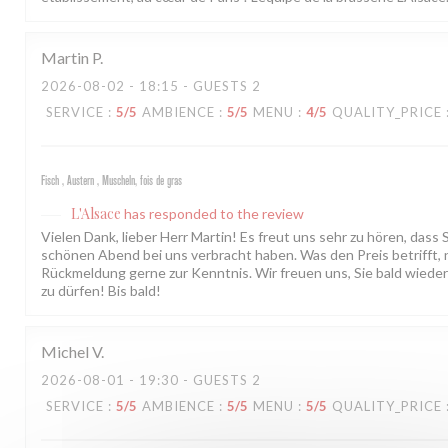
Martin
P
2026-08-02
- 18:15 - GUESTS 2
SERVICE
:
5
/5
AMBIENCE
:
5
/5
MENU
:
4
/5
QUALITY_PRICE
Fisch , Austern , Muscheln, fois de gras
L'Alsace
has responded to the review
Vielen Dank, lieber Herr Martin! Es freut uns sehr zu hören, dass 
schönen Abend bei uns verbracht haben. Was den Preis betrifft,
Rückmeldung gerne zur Kenntnis. Wir freuen uns, Sie bald wiede
zu dürfen! Bis bald!
Michel
V
2026-08-01
- 19:30 - GUESTS 2
SERVICE
:
5
/5
AMBIENCE
:
5
/5
MENU
:
5
/5
QUALITY_PRICE