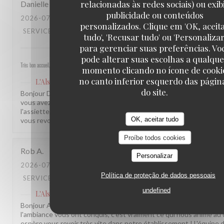
relacionadas às redes sociais) ou exib
Danielle
Q
publicidade ou conteúdos
2026-07-31
- 12:30 - GUESTS 3
personalizados. Clique em 'OK, aceit
SERVICE
:
5
/5
AMBIENCE
:
5
/5
MENU
:
5
/5
QUALITY_PRICE
tudo', 'Recusar tudo' ou 'Personalizar
para gerenciar suas preferências. Vo
pode alterar suas escolhas a qualqu
Très bon accueil, service rapide et plats excellents
momento clicando no ícone de cooki
no canto inferior esquerdo das págin
L'Alsace
has responded to the review
do site.
Bonjour Danielle, Merci pour ce beau retour, ça nous fait vraiment p
vous avez passé un aussi bon moment dans notre établissement, d
l'assiette, c'est exactement ce que nous cherchons à offrir chaqu
OK, aceitar tudo
vous revoir très vite ! L'équipe de L'Alsace
Proíbe todos cookies
Rob
A
Personalizar
2026-07-24
- 19:30 - GUESTS 2
Política de proteção de dados pessoais
SERVICE
:
5
/5
AMBIENCE
:
5
/5
MENU
:
5
/5
QUALITY_PRICE
undefined
L'Alsace
has responded to the review
Bonjour Anderson, Merci pour ce beau retour ! Savoir que le servic
l'ambiance vous ont conquis, c'est vraiment ce qui nous anime au
espère vous revoir très vite dans notre établissement ! L'équipe d