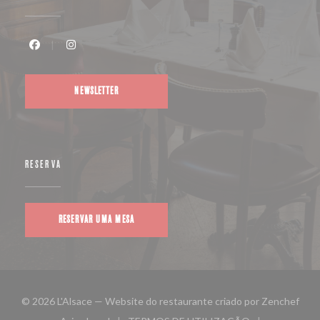
Facebook ((abre numa nova janela))
Instagram ((abre numa nova janela))
NEWSLETTER
RESERVA
RESERVAR UMA MESA
((ab
© 2026 L'Alsace — Website do restaurante criado por
Zenchef