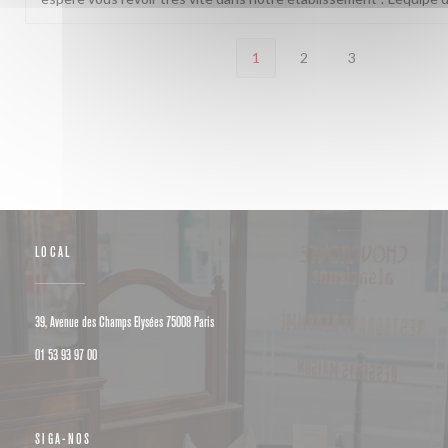
1
2
3
LOCAL
((abre numa nova janela))
39, Avenue des Champs Elysées 75008 Paris
01 53 93 97 00
SIGA-NOS