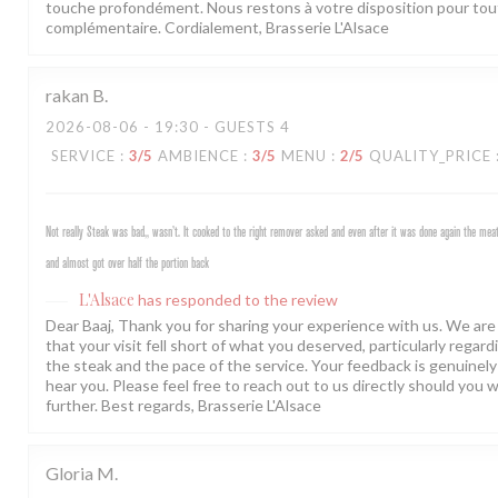
touche profondément. Nous restons à votre disposition pour to
complémentaire. Cordialement, Brasserie L'Alsace
rakan
B
2026-08-06
- 19:30 - GUESTS 4
SERVICE
:
3
/5
AMBIENCE
:
3
/5
MENU
:
2
/5
QUALITY_PRICE
Not really Steak was bad,, wasn’t. It cooked to the right remover asked and even after it was done again the m
and almost got over half the portion back
L'Alsace
has responded to the review
Dear Baaj, Thank you for sharing your experience with us. We are 
that your visit fell short of what you deserved, particularly regard
the steak and the pace of the service. Your feedback is genuinel
hear you. Please feel free to reach out to us directly should you w
further. Best regards, Brasserie L'Alsace
Gloria
M