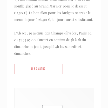
soufflé glacé au Grand Marnier pour le dessert
(12,50 €). Le bon filon pour les budgets serrés : le
menu du jour à 26,90 €, toujours aussi satisfaisant.
L’Alsace, 39 avenue des Champs-Élysées, Paris 8e.
01 53 93 97 00. Ouvert en continu de 7h à 2h du
dimanche au jeudi, jusqu’à 4h les samedis et
dimanches.
((ABRE NUMA NOVA JANELA))
LER O ARTIGO