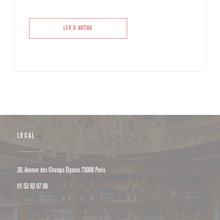
((ABRE NUMA NOVA JANELA))
LER O ARTIGO
LOCAL
((abre numa nova janela))
39, Avenue des Champs Elysées 75008 Paris
01 53 93 97 00