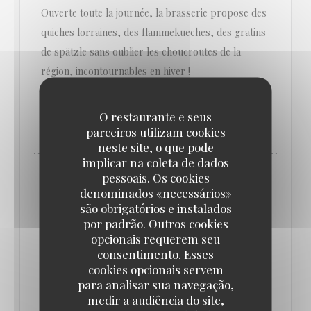
Ouverte toute la journée, la brasserie propose des
quiches lorraines, des flammekueches, des gratins
de spätzle sans oublier les choucroutes de la
région, incontournables en hiver !
O restaurante e seus
((ABRE NUMA NOVA JANELA))
LER O ARTIGO
parceiros utilizam cookies
neste site, o que pode
implicar na coleta de dados
pessoais. Os cookies
denominados «necessários»
são obrigatórios e instalados
por padrão. Outros cookies
opcionais requerem seu
consentimento. Esses
cookies opcionais servem
para analisar sua navegação,
medir a audiência do site,