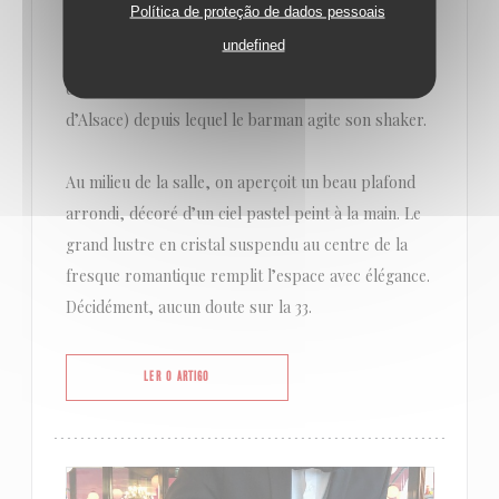
Política de proteção de dados pessoais
détour.
undefined
Face à nous, un comptoir de bar moderne (orné
d’une jolie mosaïque rouge aux airs subtils
d’Alsace) depuis lequel le barman agite son shaker.
Au milieu de la salle, on aperçoit un beau plafond
arrondi, décoré d’un ciel pastel peint à la main. Le
grand lustre en cristal suspendu au centre de la
fresque romantique remplit l’espace avec élégance.
Décidément, aucun doute sur la 33.
((ABRE NUMA NOVA JANELA))
LER O ARTIGO