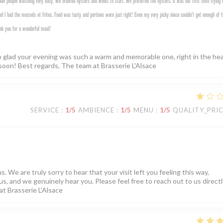
e people watching very easy. We ordered oysters and welks to start. We preferred the oysters. It was our first time trying 
d I had the mussels et frites. Food was tasty and portions were just right! Even my very picky niece couldn’t get enough of t
nk you for a wonderful meal!
o glad your evening was such a warm and memorable one, right in the hea
soon! Best regards, The team at Brasserie L'Alsace
SERVICE
:
1
/5
AMBIENCE
:
1
/5
MENU
:
1
/5
QUALITY_PRI
. We are truly sorry to hear that your visit left you feeling this way,
us, and we genuinely hear you. Please feel free to reach out to us directly
at Brasserie L'Alsace