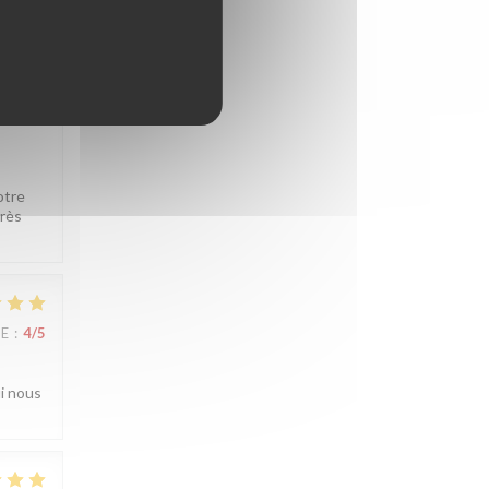
CE
:
5
/5
otre
très
CE
:
4
/5
ui nous