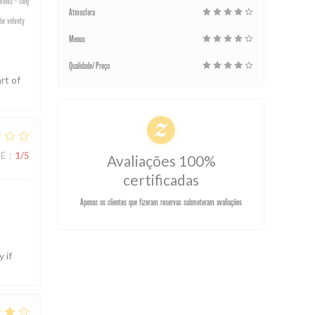
welks - they
Atmosfera
he velvety
Menus
Qualidade/Preço
rt of
CE
:
1
/5
Avaliações 100%
certificadas
Apenas os clientes que fizeram reservas submeteram avaliações
 if