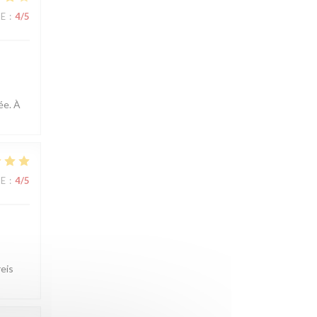
CE
:
4
/5
ée. À
CE
:
4
/5
reis