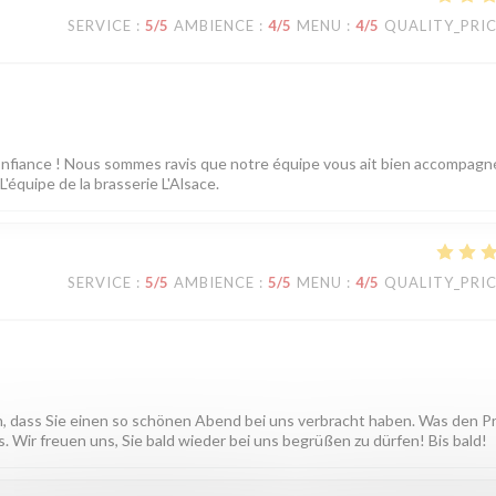
SERVICE
:
5
/5
AMBIENCE
:
4
/5
MENU
:
4
/5
QUALITY_PRI
confiance ! Nous sommes ravis que notre équipe vous ait bien accompagn
'équipe de la brasserie L'Alsace.
SERVICE
:
5
/5
AMBIENCE
:
5
/5
MENU
:
4
/5
QUALITY_PRI
en, dass Sie einen so schönen Abend bei uns verbracht haben. Was den P
 Wir freuen uns, Sie bald wieder bei uns begrüßen zu dürfen! Bis bald!