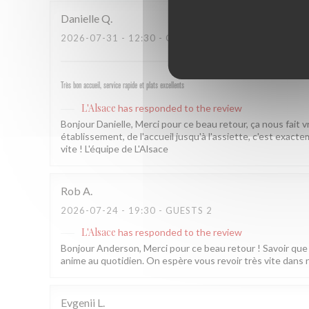
Danielle
Q
2026-07-31
- 12:30 - GUESTS 3
Très bon accueil, service rapide et plats excellents
L'Alsace
has responded to the review
Bonjour Danielle, Merci pour ce beau retour, ça nous fait 
établissement, de l'accueil jusqu'à l'assiette, c'est exac
vite ! L'équipe de L'Alsace
Rob
A
2026-07-24
- 19:30 - GUESTS 2
L'Alsace
has responded to the review
Bonjour Anderson, Merci pour ce beau retour ! Savoir que l
anime au quotidien. On espère vous revoir très vite dans 
Evgenii
L