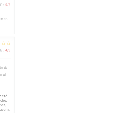
CE
:
5
/5
tte en
CE
:
4
/5
ion etc.
gue qui
t été
uche,
ance,
uvenir.