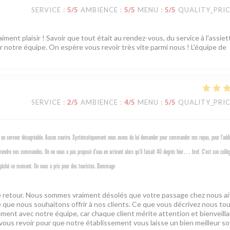
SERVICE
:
5
/5
AMBIENCE
:
5
/5
MENU
:
5
/5
QUALITY_PRI
iment plaisir ! Savoir que tout était au rendez-vous, du service à l'assie
r notre équipe. On espère vous revoir très vite parmi nous ! L'équipe de
SERVICE
:
2
/5
AMBIENCE
:
4
/5
MENU
:
5
/5
QUALITY_PRI
un serveur désagréable. Aucun sourire. Systématiquement nous avons du lui demander pour commander nos repas, pour l’addit
 prendre nos commandes. On ne nous a pas proposé d’eau en arrivant alors qu’il faisait 40 degrés hier… bref. C’est son collè
ur a gâché ce moment. On nous a pris pour des touristes. Dommage
tre retour. Nous sommes vraiment désolés que votre passage chez nous ai
 que nous souhaitons offrir à nos clients. Ce que vous décrivez nous to
tement avec notre équipe, car chaque client mérite attention et bienveill
 vous revoir pour que notre établissement vous laisse un bien meilleur so