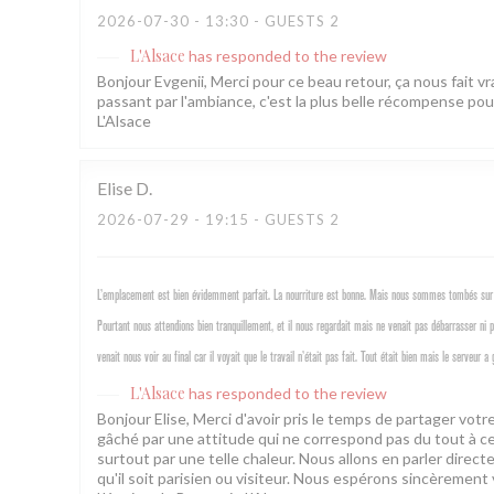
2026-07-30
- 13:30 - GUESTS 2
L'Alsace
has responded to the review
Bonjour Evgenii, Merci pour ce beau retour, ça nous fait vra
passant par l'ambiance, c'est la plus belle récompense pou
L'Alsace
Elise
D
2026-07-29
- 19:15 - GUESTS 2
L’emplacement est bien évidemment parfait. La nourriture est bonne. Mais nous sommes tombés sur 
Pourtant nous attendions bien tranquillement, et il nous regardait mais ne venait pas débarrasser ni
venait nous voir au final car il voyait que le travail n’était pas fait. Tout était bien mais le serve
L'Alsace
has responded to the review
Bonjour Elise, Merci d'avoir pris le temps de partager vo
gâché par une attitude qui ne correspond pas du tout à ce
surtout par une telle chaleur. Nous allons en parler direc
qu'il soit parisien ou visiteur. Nous espérons sincèrement