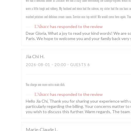
We had a delicious dinner at L’Alsace! We had a cozy table overlooking the Champs-Elysees which mad
were a little tough and rubbery. My husband and niece had the salmon, my sister had the sea bass an
mashed potatoes and delicious cream sauce. Service was top notch! We would come here again. Tha
L'Alsace
has responded to the review
Dear Gloria, What a joy to read your kind words! We are s
Paris. We hope to welcome you and your family back very 
Jia Chi
H
2026-08-01
- 20:00 - GUESTS 6
You charge one more extra main dish.
L'Alsace
has responded to the review
Hello Jia Chi, Thank you for sharing your experience with us
particularly regarding the billing. Your concerns matter to 
you wish to discuss this further. Warm regards, The team 
Marie-Claude
L