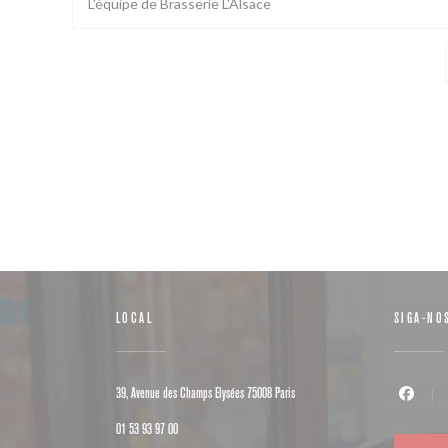
L'équipe de Brasserie L'Alsace
LOCAL
SIGA-NO
((abre numa nova janela))
39, Avenue des Champs Elysées 75008 Paris
Facebook 
01 53 93 97 00