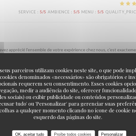
SERVICE
:
5
/5
AMBIENCE
:
5
/5
MENU
:
5
/5
QUALITY_PRI
 avez apprécié l'ensemble de votre expérience chez nous, c'est exactem
ite dans notre établissement ! L'équipe de L'Alsace
seus parceiros utilizam cookies neste site, o que pode impl
 cookies denominados «necessários» são obrigatórios e ins
SERVICE
:
5
/5
AMBIENCE
:
5
/5
MENU
:
4
/5
QUALITY_PRI
pcionais requerem seu consentimento. Esses cookies opci
vegação, medir a audiência do site, oferecer funcionalidad
des sociais) ou exibir publicidade ou conteúdos personaliza
'Recusar tudo' ou 'Personalizar' para gerenciar suas preferê
sonnel sympathique et efficace.
scolhas a qualquer momento clicando no ícone de cookie no
esquerdo das páginas do site.
 vous avez passé un bon moment près des Champs et que notre équipe a é
L'équipe de L'Alsace
OK, aceitar tudo
Proíbe todos cookies
Personalizar