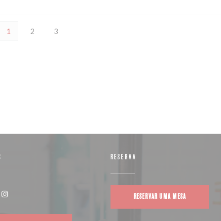
1
2
3
S
RESERVA
RESERVAR UMA MESA
((abre numa nova janela))
Instagram ((abre numa nova janela))