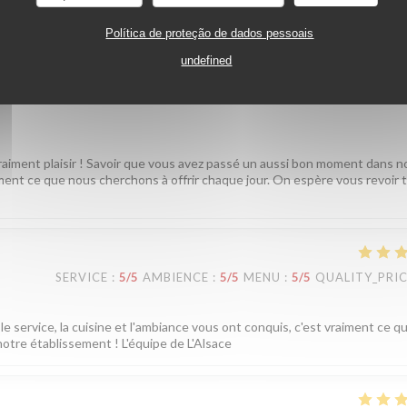
Política de proteção de dados pessoais
SERVICE
:
5
/5
AMBIENCE
:
5
/5
MENU
:
5
/5
QUALITY_PRI
undefined
vraiment plaisir ! Savoir que vous avez passé un aussi bon moment dans n
tement ce que nous cherchons à offrir chaque jour. On espère vous revoir 
SERVICE
:
5
/5
AMBIENCE
:
5
/5
MENU
:
5
/5
QUALITY_PRI
e service, la cuisine et l'ambiance vous ont conquis, c'est vraiment ce q
notre établissement ! L'équipe de L'Alsace