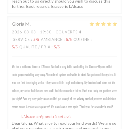
reach out to us directly should you wish to discuss this
further. Best regards, Brasserie L'Alsace
Gloria
M
2026-08-03
- 19:30 - COUVERTS 4
SERVICE
:
5
/5
AMBIANCE
:
5
/5
CUISINE
:
5
/5
QUALITÉ / PRIX
:
5
/5
We had a delicious dinner at L’Alsace! We had a cozy table overlooking the Champs-Elysees which
made people watching very easy. We ordered oysters and welks to start. We preferred the oysters. It
was our first time trying welks - they were a little tough and rubbery. My husband and niece had the
salmon, my sister had the sea bass and I had the mussels et frites. Food was tasty and portions were
just right! Even my very picky niece couldn’t get enough of the velvety mashed potatoes and delicious
cream sauce. Service was top notch! We would come here again. Thank you for a wonderful meal!
L'Alsace
a répondu à cet avis
Dear Gloria, What a joy to read your kind words! We are so
glad your evening was such a warm and memorable one,