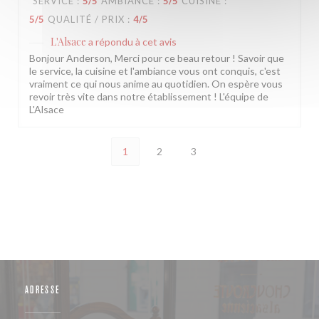
SERVICE
:
5
/5
AMBIANCE
:
5
/5
CUISINE
:
5
/5
QUALITÉ / PRIX
:
4
/5
L'Alsace
a répondu à cet avis
Bonjour Anderson, Merci pour ce beau retour ! Savoir que
le service, la cuisine et l'ambiance vous ont conquis, c'est
vraiment ce qui nous anime au quotidien. On espère vous
revoir très vite dans notre établissement ! L'équipe de
L'Alsace
1
2
3
ADRESSE