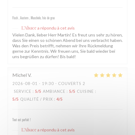
Fisch , Austern , Muscheln, fois de gras
L'Alsace
a répondu à cet avis
Vielen Dank, lieber Herr Martin! Es freut uns sehr zu hören,
dass Sie einen so schönen Abend bei uns verbracht haben.
Was den Preis betrifft, nehmen wir Ihre Rückmeldung
gerne zur Kenntnis. Wir freuen uns, Sie bald wieder bei
uns begrüßen zu dürfen! Bis bald!
Michel
V
2026-08-01
- 19:30 - COUVERTS 2
SERVICE
:
5
/5
AMBIANCE
:
5
/5
CUISINE
:
5
/5
QUALITÉ / PRIX
:
4
/5
Tout est parfait !
L'Alsace
a répondu à cet avis