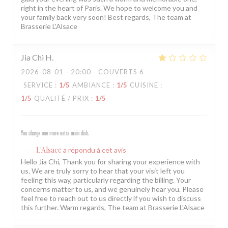
right in the heart of Paris. We hope to welcome you and
your family back very soon! Best regards, The team at
Brasserie L'Alsace
Jia Chi
H
2026-08-01
- 20:00 - COUVERTS 6
SERVICE
:
1
/5
AMBIANCE
:
1
/5
CUISINE
:
1
/5
QUALITÉ / PRIX
:
1
/5
You charge one more extra main dish.
L'Alsace
a répondu à cet avis
Hello Jia Chi, Thank you for sharing your experience with
us. We are truly sorry to hear that your visit left you
feeling this way, particularly regarding the billing. Your
concerns matter to us, and we genuinely hear you. Please
feel free to reach out to us directly if you wish to discuss
this further. Warm regards, The team at Brasserie L'Alsace