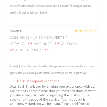
minutes d'attentes mais elle était bonne. Dépité d'avoir mis presque 200 euros pour ce niveau +
pourboire. On aurait du partir après l'entrée.
rakan
B
2026-08-06
- 19:30 - COUVERTS 4
SERVICE
:
3
/5
AMBIANCE
:
3
/5
CUISINE
:
2
/5
QUALITÉ / PRIX
:
4
/5
Not really Steak was bad,, wasn’t. It cooked to the right remover asked and even after it was done
again the meat was was not good We ordered 3 and almost got over half the portion back
L'Alsace
a répondu à cet avis
Dear Baaj, Thank you for sharing your experience with us.
We are truly sorry to hear that your visit fell short of what
you deserved, particularly regarding the quality of the
steak and the pace of the service. Your feedback is
genuinely valued and we hear you. Please feel free to