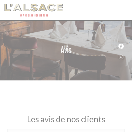
Personnalisation de vos choix en matière de cookies
Avis
Face
Inst
Les avis de nos clients