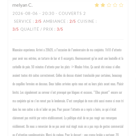
melyan
C
2026-08-06
- 20:30 - COUVERTS 2
SERVICE
:
2
/5
AMBIANCE
:
2
/5
CUISINE
:
3
/5
QUALITÉ / PRIX
:
3
/5
Mauvaise experience. Arrivé a 20h20, a l'occasion de l'anniversaire de ma conjointe. 1h10 d'attente
pour avoir nos entrées, un tartarre de bar et 6 escargots. Heureusement qu'on avait une bouteille et la
corbeille de pain. 50 minutes d'attente pour les plats -> Moules frites. Ça aurait été mieux si elles
avaient toutes été cuites correctement. Celles du dessus étaient translucide pour certaines, beaucoup
de coquilles fermées en dessous. Deux tables arrivées après nous ont eu leurs plats avant nous. Plaisir
limité. Les signalement au serveur n'ont provoqué que blagues et excuses. "Elles pèsent" encore sur
ma conjointe qui ne s'en remet pas le lendemain. C'est compliqué de mon côté aussi meme si mon tri
dans les non cuites a du m'aider un peu. Pour passer l'attente on a repris a boire, ce qui n'etait
clairement pas mérité par votre etablissement. La politique etait de ne pas reagir aux remarques
visiblement. On nous a remercier de ne pas avoir mal réagit mais on a pas reçu de gestes commercial
ou d'attention supplémentaire. Merci du cadeau. Pour le dessert : une creme brulée a partager. 20