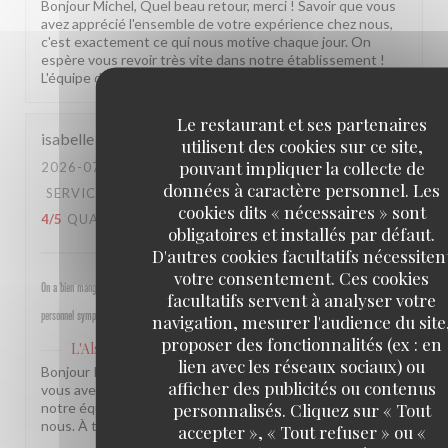
Bonjour Michel, Quel beau retour, merci ! Savoir que vous
avez apprécié l'ensemble de votre expérience chez nous,
c'est exactement ce qui nous motive chaque jour. On
espère vous revoir très vite dans notre établissement !
L'équipe de L'Alsace
Le restaurant et ses partenaires
isabelle
M
utilisent des cookies sur ce site,
pouvant impliquer la collecte de
2026-07-30
- 19:30 - COUVERTS 4
données à caractère personnel. Les
SERVICE
:
5
/5
AMBIANCE
:
5
/5
CUISINE
:
cookies dits « nécessaires » sont
4
/5
QUALITÉ / PRIX
:
4
/5
obligatoires et installés par défaut.
D'autres cookies facultatifs nécessiten
votre consentement. Ces cookies
On a bien mangé, bon rapport qualité prix pour les champs, très bel emplacement, peu d attente,
facultatifs servent à analyser votre
personnel sympathique et efficace.
navigation, mesurer l'audience du site
proposer des fonctionnalités (ex : en
L'Alsace
a répondu à cet avis
lien avec les réseaux sociaux) ou
Bonjour Isabelle, Merci pour ce beau retour ! Savoir que
afficher des publicités ou contenus
vous avez passé un bon moment près des Champs et que
personnalisés. Cliquez sur « Tout
notre équipe a été à la hauteur, c'est une vraie fierté pour
nous. À très bientôt ! L'équipe de L'Alsace
accepter », « Tout refuser » ou «