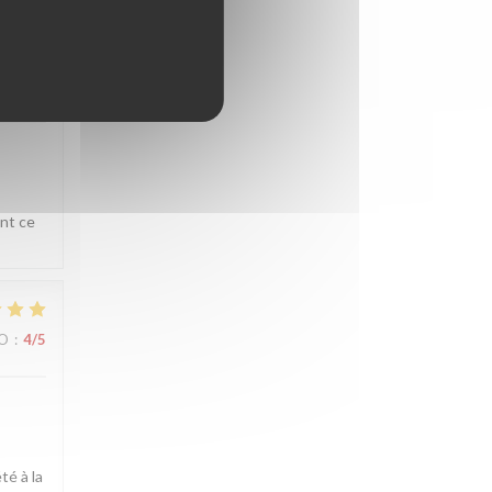
ZO
:
4
/5
ent ce
ZO
:
4
/5
té à la