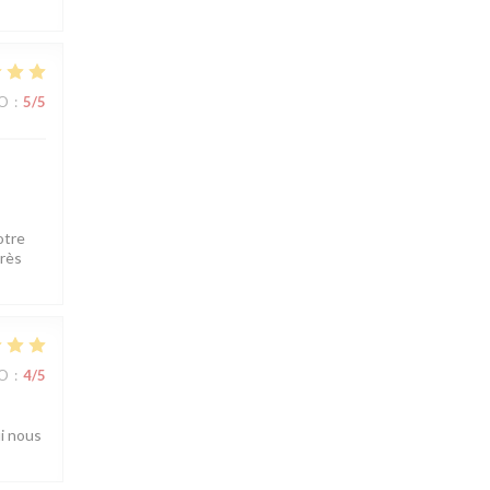
ZO
:
5
/5
otre
très
ZO
:
4
/5
ui nous