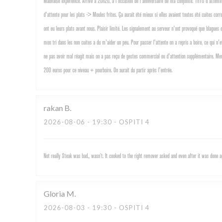
Mauvaise experience. Arrivé a 20h20, a l'occasion de l'anniversaire de ma conjointe. 1h10 d'attente 
d'attente pour les plats -> Moules frites. Ça aurait été mieux si elles avaient toutes été cuites cor
ont eu leurs plats avant nous. Plaisir limité. Les signalement au serveur n'ont provoqué que blagu
mon tri dans les non cuites a du m'aider un peu. Pour passer l'attente on a repris a boire, ce qui n'
ne pas avoir mal réagit mais on a pas reçu de gestes commercial ou d'attention supplémentaire. Merc
200 euros pour ce niveau + pourboire. On aurait du partir après l'entrée.
rakan
B
2026-08-06
- 19:30 - OSPITI 4
Not really Steak was bad,, wasn’t. It cooked to the right remover asked and even after it was done
Gloria
M
2026-08-03
- 19:30 - OSPITI 4