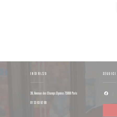
INDIRIZZO
SEGUICI
((apre una nuova finestra))
39, Avenue des Champs Elysées 75008 Paris
Facebook (
01 53 93 97 00