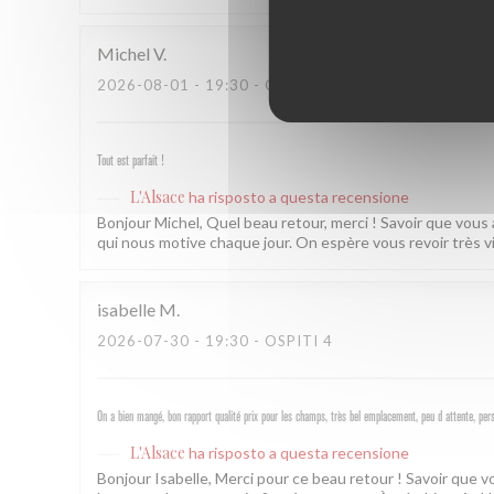
Michel
V
2026-08-01
- 19:30 - OSPITI 2
Tout est parfait !
L'Alsace
ha risposto a questa recensione
Bonjour Michel, Quel beau retour, merci ! Savoir que vous
qui nous motive chaque jour. On espère vous revoir très v
isabelle
M
2026-07-30
- 19:30 - OSPITI 4
On a bien mangé, bon rapport qualité prix pour les champs, très bel emplacement, peu d attente, per
L'Alsace
ha risposto a questa recensione
Bonjour Isabelle, Merci pour ce beau retour ! Savoir que