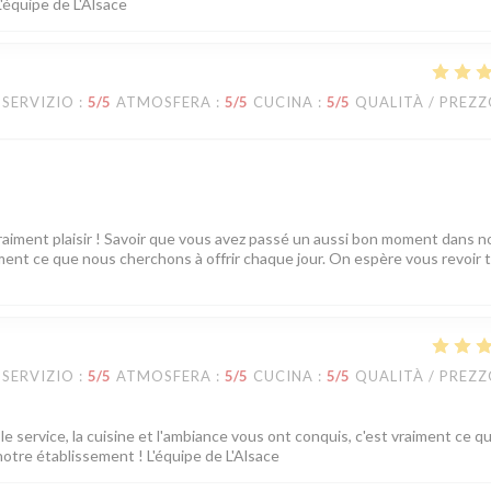
L'équipe de L'Alsace
SERVIZIO
:
5
/5
ATMOSFERA
:
5
/5
CUCINA
:
5
/5
QUALITÀ / PREZ
vraiment plaisir ! Savoir que vous avez passé un aussi bon moment dans n
tement ce que nous cherchons à offrir chaque jour. On espère vous revoir 
SERVIZIO
:
5
/5
ATMOSFERA
:
5
/5
CUCINA
:
5
/5
QUALITÀ / PREZ
e service, la cuisine et l'ambiance vous ont conquis, c'est vraiment ce q
notre établissement ! L'équipe de L'Alsace