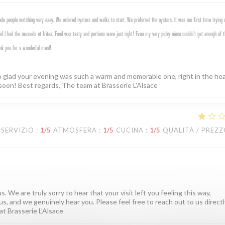
e people watching very easy. We ordered oysters and welks to start. We preferred the oysters. It was our first time trying 
d I had the mussels et frites. Food was tasty and portions were just right! Even my very picky niece couldn’t get enough of t
nk you for a wonderful meal!
o glad your evening was such a warm and memorable one, right in the hea
soon! Best regards, The team at Brasserie L'Alsace
SERVIZIO
:
1
/5
ATMOSFERA
:
1
/5
CUCINA
:
1
/5
QUALITÀ / PREZ
. We are truly sorry to hear that your visit left you feeling this way,
us, and we genuinely hear you. Please feel free to reach out to us directly
at Brasserie L'Alsace