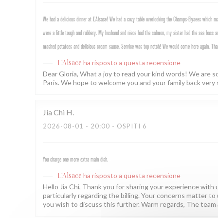
We had a delicious dinner at L’Alsace! We had a cozy table overlooking the Champs-Elysees which mad
were a little tough and rubbery. My husband and niece had the salmon, my sister had the sea bass an
mashed potatoes and delicious cream sauce. Service was top notch! We would come here again. Tha
L'Alsace
ha risposto a questa recensione
Dear Gloria, What a joy to read your kind words! We are s
Paris. We hope to welcome you and your family back very 
Jia Chi
H
2026-08-01
- 20:00 - OSPITI 6
You charge one more extra main dish.
L'Alsace
ha risposto a questa recensione
Hello Jia Chi, Thank you for sharing your experience with us
particularly regarding the billing. Your concerns matter to 
you wish to discuss this further. Warm regards, The team 