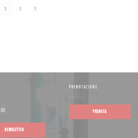
1
2
3
PRENOTAZIONE
PRENOTA
(apre una nuova finestra))
Instagram ((apre una nuova finestra))
NEWSLETTER