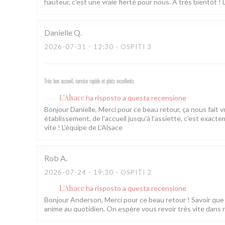
hauteur, c'est une vraie fierté pour nous. À très bientôt ! 
Danielle
Q
2026-07-31
- 12:30 - OSPITI 3
Très bon accueil, service rapide et plats excellents
L'Alsace
ha risposto a questa recensione
Bonjour Danielle, Merci pour ce beau retour, ça nous fait 
établissement, de l'accueil jusqu'à l'assiette, c'est exac
vite ! L'équipe de L'Alsace
Rob
A
2026-07-24
- 19:30 - OSPITI 2
L'Alsace
ha risposto a questa recensione
Bonjour Anderson, Merci pour ce beau retour ! Savoir que l
anime au quotidien. On espère vous revoir très vite dans 