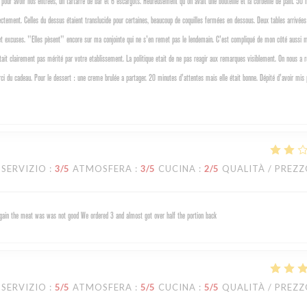
pour avoir nos entrées, un tartarre de bar et 6 escargots. Heureusement qu'on avait une bouteille et la corbeille de pain. 50 
rectement. Celles du dessus étaient translucide pour certaines, beaucoup de coquilles fermées en dessous. Deux tables arrivée
es et excuses. "Elles pèsent" encore sur ma conjointe qui ne s'en remet pas le lendemain. C'est compliqué de mon côté aussi
etait clairement pas mérité par votre etablissement. La politique etait de ne pas reagir aux remarques visiblement. On nous a 
i du cadeau. Pour le dessert : une creme brulée a partager. 20 minutes d'attentes mais elle était bonne. Dépité d'avoir mis
SERVIZIO
:
3
/5
ATMOSFERA
:
3
/5
CUCINA
:
2
/5
QUALITÀ / PREZ
 again the meat was was not good We ordered 3 and almost got over half the portion back
SERVIZIO
:
5
/5
ATMOSFERA
:
5
/5
CUCINA
:
5
/5
QUALITÀ / PREZ