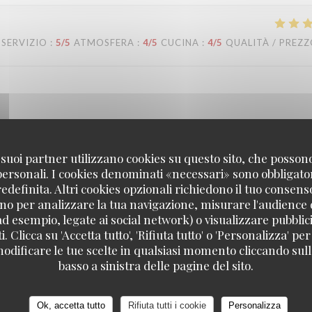
SERVIZIO
:
5
/5
ATMOSFERA
:
4
/5
CUCINA
:
4
/5
QUALITÀ / PREZ
confiance ! Nous sommes ravis que notre équipe vous ait bien accompagn
'équipe de la brasserie L'Alsace.
 i suoi partner utilizzano cookies su questo sito, che posso
 personali. I cookies denominati «necessari» sono obbligatori
definita. Altri cookies opzionali richiedono il tuo consens
no per analizzare la tua navigazione, misurare l'audience d
SERVIZIO
:
5
/5
ATMOSFERA
:
5
/5
CUCINA
:
4
/5
QUALITÀ / PREZ
ad esempio, legate ai social network) o visualizzare pubblic
. Clicca su 'Accetta tutto', 'Rifiuta tutto' o 'Personalizza' per
odificare le tue scelte in qualsiasi momento cliccando sull'
basso a sinistra delle pagine del sito.
en, dass Sie einen so schönen Abend bei uns verbracht haben. Was den P
 Wir freuen uns, Sie bald wieder bei uns begrüßen zu dürfen! Bis bald!
Ok, accetta tutto
Rifiuta tutti i cookie
Personalizza