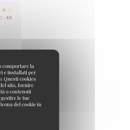
ZO
:
4
/5
ée. À
no comportare la
 e installati per
o. Questi cookies
el sito, fornire
ZO
:
4
/5
ità o contenuti
 gestire le tue
icona del cookie in
reis