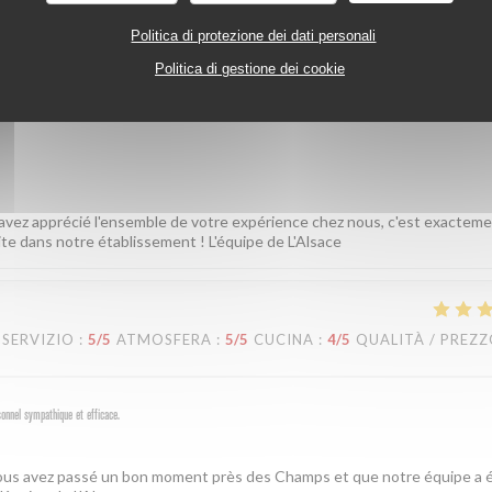
Politica di protezione dei dati personali
Politica di gestione dei cookie
SERVIZIO
:
5
/5
ATMOSFERA
:
5
/5
CUCINA
:
5
/5
QUALITÀ / PREZ
 avez apprécié l'ensemble de votre expérience chez nous, c'est exactem
ite dans notre établissement ! L'équipe de L'Alsace
SERVIZIO
:
5
/5
ATMOSFERA
:
5
/5
CUCINA
:
4
/5
QUALITÀ / PREZ
sonnel sympathique et efficace.
 vous avez passé un bon moment près des Champs et que notre équipe a é