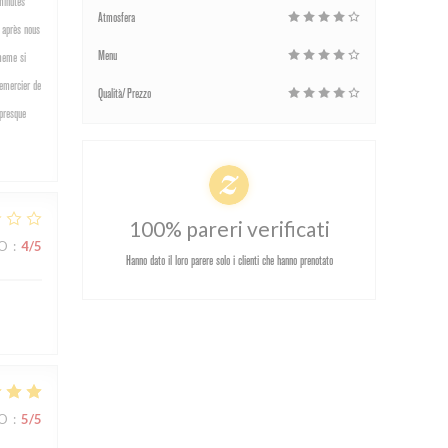
minutes
Atmosfera
s après nous
Menu
 meme si
remercier de
Qualità/Prezzo
 presque
100% pareri verificati
ZO
:
4
/5
Hanno dato il loro parere solo i clienti che hanno prenotato
ZO
:
5
/5