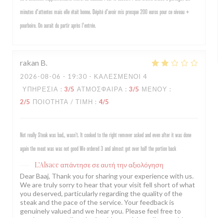
minutes d'attentes mais elle était bonne. Dépité d'avoir mis presque 200 euros pour ce niveau +
pourboire. On aurait du partir après l'entrée.
rakan
B
2026-08-06
- 19:30 - ΚΑΛΕΣΜΈΝΟΙ 4
ΥΠΗΡΕΣΊΑ
:
3
/5
ΑΤΜΌΣΦΑΙΡΑ
:
3
/5
ΜΕΝΟΎ
:
2
/5
ΠΟΙΌΤΗΤΑ / ΤΙΜΉ
:
4
/5
Not really Steak was bad,, wasn’t. It cooked to the right remover asked and even after it was done
again the meat was was not good We ordered 3 and almost got over half the portion back
L'Alsace
απάντησε σε αυτή την αξιολόγηση
Dear Baaj, Thank you for sharing your experience with us.
We are truly sorry to hear that your visit fell short of what
you deserved, particularly regarding the quality of the
steak and the pace of the service. Your feedback is
genuinely valued and we hear you. Please feel free to