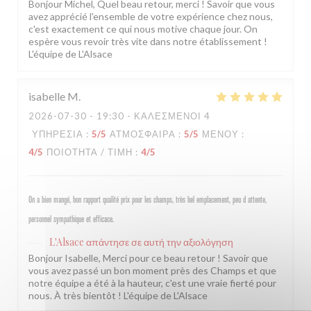
Bonjour Michel, Quel beau retour, merci ! Savoir que vous
avez apprécié l'ensemble de votre expérience chez nous,
c'est exactement ce qui nous motive chaque jour. On
espère vous revoir très vite dans notre établissement !
L'équipe de L'Alsace
isabelle
M
2026-07-30
- 19:30 - ΚΑΛΕΣΜΈΝΟΙ 4
ΥΠΗΡΕΣΊΑ
:
5
/5
ΑΤΜΌΣΦΑΙΡΑ
:
5
/5
ΜΕΝΟΎ
:
4
/5
ΠΟΙΌΤΗΤΑ / ΤΙΜΉ
:
4
/5
On a bien mangé, bon rapport qualité prix pour les champs, très bel emplacement, peu d attente,
personnel sympathique et efficace.
L'Alsace
απάντησε σε αυτή την αξιολόγηση
Bonjour Isabelle, Merci pour ce beau retour ! Savoir que
vous avez passé un bon moment près des Champs et que
notre équipe a été à la hauteur, c'est une vraie fierté pour
nous. À très bientôt ! L'équipe de L'Alsace