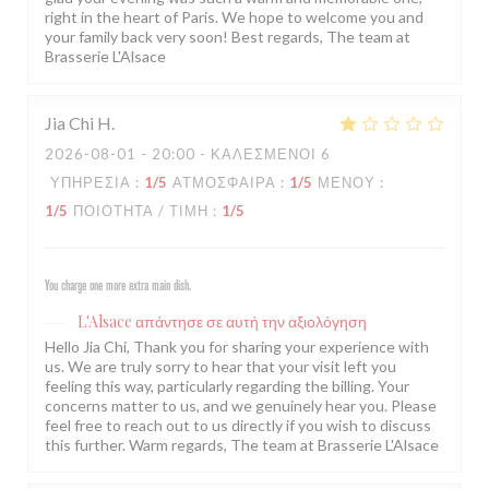
right in the heart of Paris. We hope to welcome you and
your family back very soon! Best regards, The team at
Brasserie L'Alsace
Jia Chi
H
2026-08-01
- 20:00 - ΚΑΛΕΣΜΈΝΟΙ 6
ΥΠΗΡΕΣΊΑ
:
1
/5
ΑΤΜΌΣΦΑΙΡΑ
:
1
/5
ΜΕΝΟΎ
:
1
/5
ΠΟΙΌΤΗΤΑ / ΤΙΜΉ
:
1
/5
You charge one more extra main dish.
L'Alsace
απάντησε σε αυτή την αξιολόγηση
Hello Jia Chi, Thank you for sharing your experience with
us. We are truly sorry to hear that your visit left you
feeling this way, particularly regarding the billing. Your
concerns matter to us, and we genuinely hear you. Please
feel free to reach out to us directly if you wish to discuss
this further. Warm regards, The team at Brasserie L'Alsace