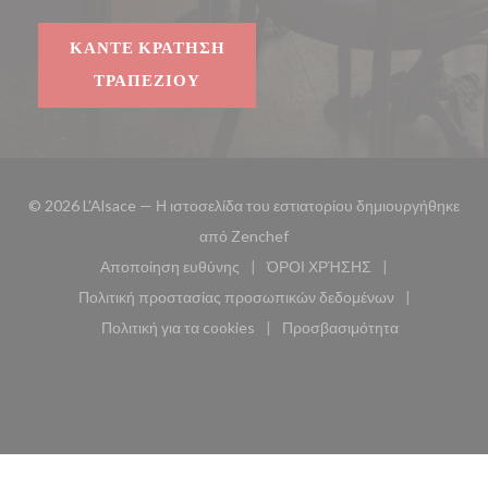
ΚΆΝΤΕ ΚΡΆΤΗΣΗ
ΤΡΑΠΕΖΙΟΎ
© 2026 L'Alsace — Η ιστοσελίδα του εστιατορίου δημιουργήθηκε
((ανοίγει σε νέο παράθυρο))
από
Zenchef
Αποποίηση ευθύνης
ΌΡΟΙ ΧΡΉΣΗΣ
((ανοίγει σε νέο παράθυρο))
((ανοίγει σε νέο παράθυ
Πολιτική προστασίας προσωπικών δεδομένων
((ανοίγει σε νέο παράθυρο))
Πολιτική για τα cookies
Προσβασιμότητα
((ανοίγει σε νέο παράθυρο))
((ανοίγει σε νέο παρά