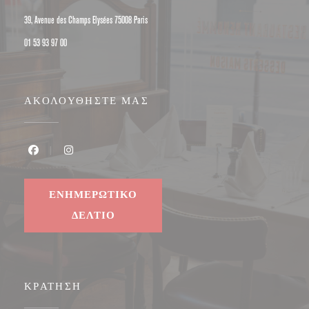
((ανοίγει σε νέο παράθυρο))
39, Avenue des Champs Elysées 75008 Paris
01 53 93 97 00
ΑΚΟΛΟΥΘΉΣΤΕ ΜΑΣ
Facebook ((ανοίγει σε νέο παράθυρο))
Instagram ((ανοίγει σε νέο παράθυρο))
ΕΝΗΜΕΡΩΤΙΚΌ
ΔΕΛΤΊΟ
ΚΡΆΤΗΣΗ