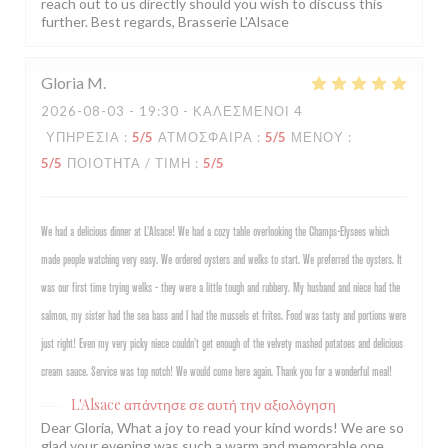
reach out to us directly should you wish to discuss this
further. Best regards, Brasserie L'Alsace
Gloria
M
2026-08-03
- 19:30 - ΚΑΛΕΣΜΈΝΟΙ 4
ΥΠΗΡΕΣΊΑ
:
5
/5
ΑΤΜΌΣΦΑΙΡΑ
:
5
/5
ΜΕΝΟΎ
:
5
/5
ΠΟΙΌΤΗΤΑ / ΤΙΜΉ
:
5
/5
We had a delicious dinner at L’Alsace! We had a cozy table overlooking the Champs-Elysees which
made people watching very easy. We ordered oysters and welks to start. We preferred the oysters. It
was our first time trying welks - they were a little tough and rubbery. My husband and niece had the
salmon, my sister had the sea bass and I had the mussels et frites. Food was tasty and portions were
just right! Even my very picky niece couldn’t get enough of the velvety mashed potatoes and delicious
cream sauce. Service was top notch! We would come here again. Thank you for a wonderful meal!
L'Alsace
απάντησε σε αυτή την αξιολόγηση
Dear Gloria, What a joy to read your kind words! We are so
glad your evening was such a warm and memorable one,