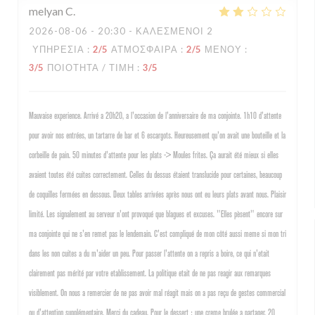
melyan
C
2026-08-06
- 20:30 - ΚΑΛΕΣΜΈΝΟΙ 2
ΥΠΗΡΕΣΊΑ
:
2
/5
ΑΤΜΌΣΦΑΙΡΑ
:
2
/5
ΜΕΝΟΎ
:
3
/5
ΠΟΙΌΤΗΤΑ / ΤΙΜΉ
:
3
/5
Mauvaise experience. Arrivé a 20h20, a l'occasion de l'anniversaire de ma conjointe. 1h10 d'attente
pour avoir nos entrées, un tartarre de bar et 6 escargots. Heureusement qu'on avait une bouteille et la
corbeille de pain. 50 minutes d'attente pour les plats -> Moules frites. Ça aurait été mieux si elles
avaient toutes été cuites correctement. Celles du dessus étaient translucide pour certaines, beaucoup
de coquilles fermées en dessous. Deux tables arrivées après nous ont eu leurs plats avant nous. Plaisir
limité. Les signalement au serveur n'ont provoqué que blagues et excuses. "Elles pèsent" encore sur
ma conjointe qui ne s'en remet pas le lendemain. C'est compliqué de mon côté aussi meme si mon tri
dans les non cuites a du m'aider un peu. Pour passer l'attente on a repris a boire, ce qui n'etait
clairement pas mérité par votre etablissement. La politique etait de ne pas reagir aux remarques
visiblement. On nous a remercier de ne pas avoir mal réagit mais on a pas reçu de gestes commercial
ou d'attention supplémentaire. Merci du cadeau. Pour le dessert : une creme brulée a partager. 20