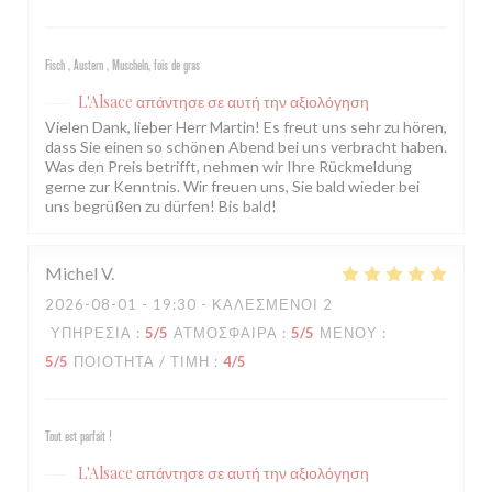
Fisch , Austern , Muscheln, fois de gras
L'Alsace
απάντησε σε αυτή την αξιολόγηση
Vielen Dank, lieber Herr Martin! Es freut uns sehr zu hören,
dass Sie einen so schönen Abend bei uns verbracht haben.
Was den Preis betrifft, nehmen wir Ihre Rückmeldung
gerne zur Kenntnis. Wir freuen uns, Sie bald wieder bei
uns begrüßen zu dürfen! Bis bald!
Michel
V
2026-08-01
- 19:30 - ΚΑΛΕΣΜΈΝΟΙ 2
ΥΠΗΡΕΣΊΑ
:
5
/5
ΑΤΜΌΣΦΑΙΡΑ
:
5
/5
ΜΕΝΟΎ
:
5
/5
ΠΟΙΌΤΗΤΑ / ΤΙΜΉ
:
4
/5
Tout est parfait !
L'Alsace
απάντησε σε αυτή την αξιολόγηση