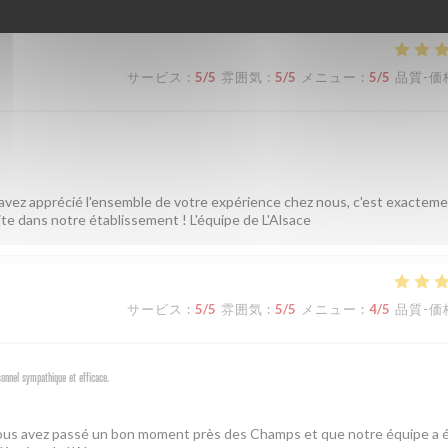
サービス
:
5
/5
雰囲気
:
5
/5
メニュー
:
5
/5
品質-価
 avez apprécié l'ensemble de votre expérience chez nous, c'est exactem
ite dans notre établissement ! L'équipe de L'Alsace
サービス
:
5
/5
雰囲気
:
5
/5
メニュー
:
4
/5
品質-価
sonnel sympathique et efficace.
 vous avez passé un bon moment près des Champs et que notre équipe a é