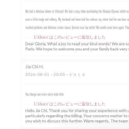
We had a delicious dinner at L’Alsace! We had a cozy table overlooking the Champs-Elysees which mad
were a little tough and rubbery. My husband and niece had the salmon, my sister had the sea bass an
mashed potatoes and delicious cream sauce. Service was top notch! We would come here again. Tha
L'Alsace
はこのレビューに返信しました
Dear Gloria, What a joy to read your kind words! We are s
Paris. We hope to welcome you and your family back very 
Jia Chi
H
2026-08-01
- 20:00 - ゲスト 6
You charge one more extra main dish.
L'Alsace
はこのレビューに返信しました
Hello Jia Chi, Thank you for sharing your experience with us
particularly regarding the billing. Your concerns matter to 
you wish to discuss this further. Warm regards, The team 