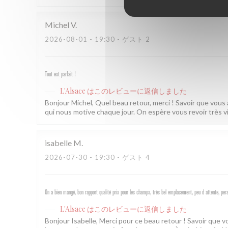
Michel
V
2026-08-01
- 19:30 - ゲスト 2
Tout est parfait !
L'Alsace
はこのレビューに返信しました
Bonjour Michel, Quel beau retour, merci ! Savoir que vous
qui nous motive chaque jour. On espère vous revoir très v
isabelle
M
2026-07-30
- 19:30 - ゲスト 4
On a bien mangé, bon rapport qualité prix pour les champs, très bel emplacement, peu d attente, per
L'Alsace
はこのレビューに返信しました
Bonjour Isabelle, Merci pour ce beau retour ! Savoir que