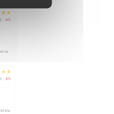
格
:
4
/5
ent ce
格
:
4
/5
té à la