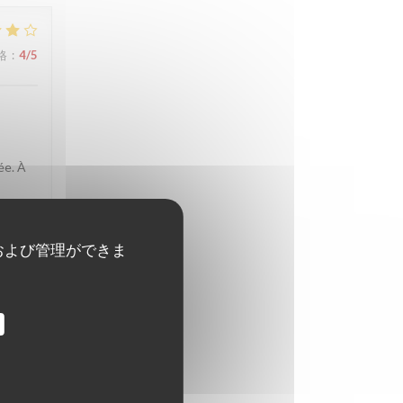
格
:
4
/5
ée. À
および管理ができま
格
:
4
/5
reis