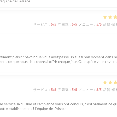
L'équipe de L'Alsace
サービス
:
5
/5
雰囲気
:
5
/5
メニュー
:
5
/5
品質-価
vraiment plaisir ! Savoir que vous avez passé un aussi bon moment dans n
tement ce que nous cherchons à offrir chaque jour. On espère vous revoir 
サービス
:
5
/5
雰囲気
:
5
/5
メニュー
:
5
/5
品質-価
e service, la cuisine et l'ambiance vous ont conquis, c'est vraiment ce q
notre établissement ! L'équipe de L'Alsace