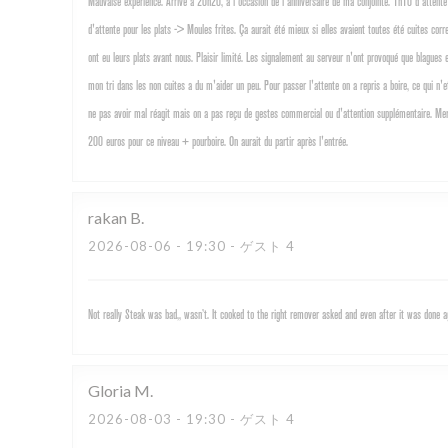
Mauvaise experience. Arrivé a 20h20, a l'occasion de l'anniversaire de ma conjointe. 1h10 d'attente 
d'attente pour les plats -> Moules frites. Ça aurait été mieux si elles avaient toutes été cuites cor
ont eu leurs plats avant nous. Plaisir limité. Les signalement au serveur n'ont provoqué que blagu
mon tri dans les non cuites a du m'aider un peu. Pour passer l'attente on a repris a boire, ce qui n'
ne pas avoir mal réagit mais on a pas reçu de gestes commercial ou d'attention supplémentaire. Merc
200 euros pour ce niveau + pourboire. On aurait du partir après l'entrée.
rakan
B
2026-08-06
- 19:30 - ゲスト 4
Not really Steak was bad,, wasn’t. It cooked to the right remover asked and even after it was done
Gloria
M
2026-08-03
- 19:30 - ゲスト 4