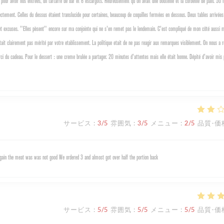
pour avoir nos entrées, un tartarre de bar et 6 escargots. Heureusement qu'on avait une bouteille et la corbeille de pain. 50 
rectement. Celles du dessus étaient translucide pour certaines, beaucoup de coquilles fermées en dessous. Deux tables arrivée
es et excuses. "Elles pèsent" encore sur ma conjointe qui ne s'en remet pas le lendemain. C'est compliqué de mon côté aussi
etait clairement pas mérité par votre etablissement. La politique etait de ne pas reagir aux remarques visiblement. On nous a 
i du cadeau. Pour le dessert : une creme brulée a partager. 20 minutes d'attentes mais elle était bonne. Dépité d'avoir mis
サービス
:
3
/5
雰囲気
:
3
/5
メニュー
:
2
/5
品質-価
 again the meat was was not good We ordered 3 and almost got over half the portion back
サービス
:
5
/5
雰囲気
:
5
/5
メニュー
:
5
/5
品質-価