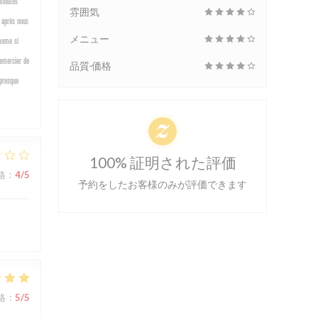
minutes
雰囲気
s après nous
メニュー
 meme si
remercier de
品質-価格
 presque
100% 証明された評価
格
:
4
/5
予約をしたお客様のみが評価できます
格
:
5
/5