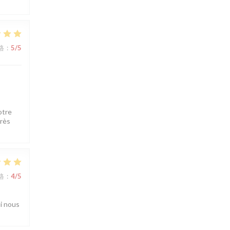
格
:
5
/5
otre
très
格
:
4
/5
ui nous