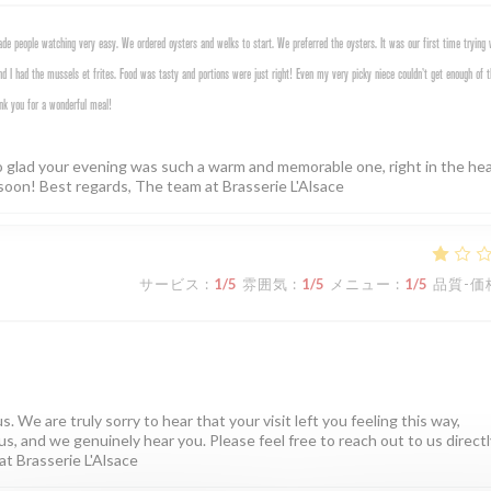
e people watching very easy. We ordered oysters and welks to start. We preferred the oysters. It was our first time trying 
d I had the mussels et frites. Food was tasty and portions were just right! Even my very picky niece couldn’t get enough of t
nk you for a wonderful meal!
o glad your evening was such a warm and memorable one, right in the hea
soon! Best regards, The team at Brasserie L'Alsace
サービス
:
1
/5
雰囲気
:
1
/5
メニュー
:
1
/5
品質-価
. We are truly sorry to hear that your visit left you feeling this way,
us, and we genuinely hear you. Please feel free to reach out to us directly
at Brasserie L'Alsace