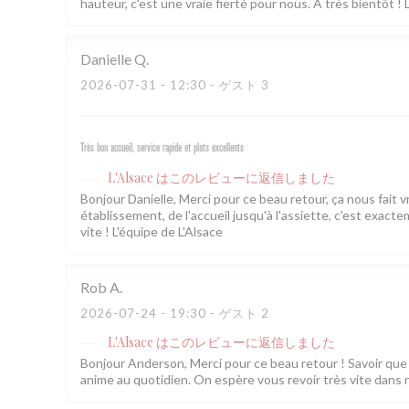
hauteur, c'est une vraie fierté pour nous. À très bientôt ! 
Danielle
Q
2026-07-31
- 12:30 - ゲスト 3
Très bon accueil, service rapide et plats excellents
L'Alsace
はこのレビューに返信しました
Bonjour Danielle, Merci pour ce beau retour, ça nous fait 
établissement, de l'accueil jusqu'à l'assiette, c'est exac
vite ! L'équipe de L'Alsace
Rob
A
2026-07-24
- 19:30 - ゲスト 2
L'Alsace
はこのレビューに返信しました
Bonjour Anderson, Merci pour ce beau retour ! Savoir que l
anime au quotidien. On espère vous revoir très vite dans 