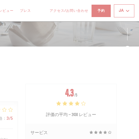
JA
レビュー
プレス
アクセス/お問い合わせ
予約
((新しいウィンドウで開きます))
((新しいウィンドウで開きます))
Fa
Ins
4.3
/5
評価の平均 —
2430 レビュー
格
:
3
/5
サービス