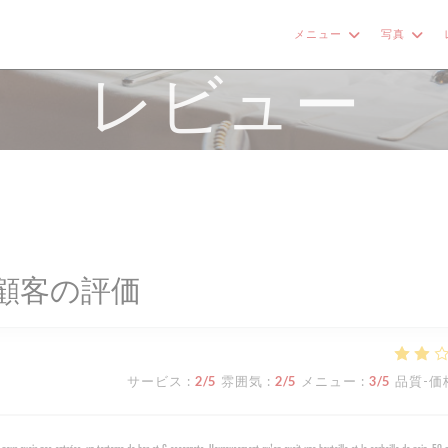
メニュー
写真
レビュー
顧客の評価
サービス
:
2
/5
雰囲気
:
2
/5
メニュー
:
3
/5
品質-価