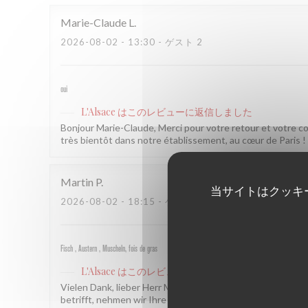
Marie-Claude
L
2026-08-02
- 13:30 - ゲスト 2
oui
L'Alsace
はこのレビューに返信しました
Bonjour Marie-Claude, Merci pour votre retour et votre 
très bientôt dans notre établissement, au cœur de Paris ! L
Martin
P
当サイトはクッキ
2026-08-02
- 18:15 - ゲスト 2
Fisch , Austern , Muscheln, fois de gras
L'Alsace
はこのレビューに返信しました
Vielen Dank, lieber Herr Martin! Es freut uns sehr zu hör
betrifft, nehmen wir Ihre Rückmeldung gerne zur Kenntnis.