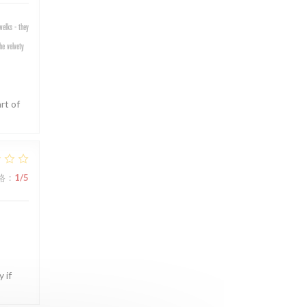
welks - they
he velvety
rt of
格
:
1
/5
 if