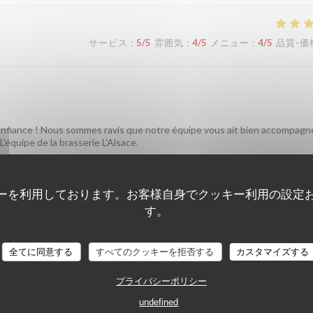
サービス
:
5
/5
雰囲気
:
4
/5
メニュー
:
4
/5
品質-価
confiance ! Nous sommes ravis que notre équipe vous ait bien accompagn
'équipe de la brasserie L'Alsace.
ーを利用しております。お客様自身でクッキー利用の設定
サービス
:
5
/5
雰囲気
:
5
/5
メニュー
:
4
/5
品質-価
す。
全てに同意する
すべてのクッキーを拒否する
カスタマイズする
プライバシーポリシー
en, dass Sie einen so schönen Abend bei uns verbracht haben. Was den P
undefined
 Wir freuen uns, Sie bald wieder bei uns begrüßen zu dürfen! Bis bald!